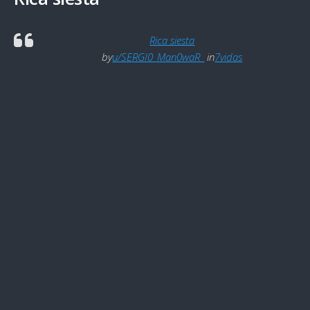
Rica siesta
by
u/SERGI0_Man0waR_
in
7vidas