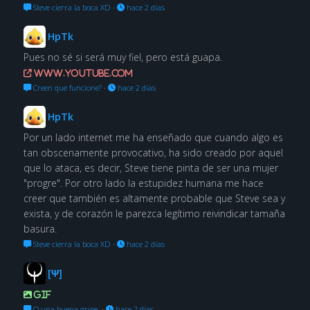
Steve cierra la boca XD
·
hace 2 días
HpTk
Pues no sé si será muy fiel, pero está guapa.
www.youtube.com
Creen que funcione?
·
hace 2 días
HpTk
Por un lado internet me ha enseñado que cuando algo es
tan obscenamente provocativo, ha sido creado por aquel
que lo ataca, es decir, Steve tiene pinta de ser una mujer
"progre". Por otro lado la estupidez humana me hace
creer que también es altamente probable que Steve sea y
exista, y de corazón le parezca legítimo reivindicar tamaña
basura.
Steve cierra la boca XD
·
hace 2 días
[Ψ]
GIF
O una buena gripe.
·
hace 2 días