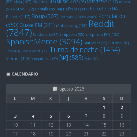
Mozas
(141)
Mola
(107)
MUSITETAS
(117)
(83)
MUSICULOS
(93)
música
Perrete
(304)
NSFW
(122)
Películas
(111)
Pantallazos
(94)
(60)
Porculación
Pin up
(307)
Picante
(117)
Plot twist
(75)
Pollas
(63)
Reddit
(350)
Quake FM
(241)
r/Interesting
(100)
(7847)
Sin pirulís [Ψ]
(105)
Simpsons
(98)
Satisfactorio
(67)
SpanishMeme
(3094)
Star Wars
(92)
Surtido
(97)
Turno de noche
(1454)
Tessa
(63)
That's racist!
(77)
[Ψ]
(585)
Viernes
(116)
Yanquilandia
(59)
Épico
(59)
📅 CALENDARIO
agosto 2026
L
M
X
J
V
S
D
1
2
3
4
5
6
7
8
9
10
11
12
13
14
15
16
17
18
19
20
21
22
23