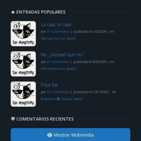
🔥 ENTRADAS POPULARES
La caja, la caja!
por
El Automático
|
publicado el 5/8/2026
|
en
Memes/Humor
,
Reddit
No. ¿Verdad que no?
por
El Automático
|
publicado el 6/8/2026
|
en
Memes/Humor
,
Reddit
Priya Rai
por
El Automático
|
publicado el 23/7/2026
|
en
Erotismo 🔞
,
Mozas
,
Reddit
💬 COMENTARIOS RECIENTES
Mostrar Multimedia