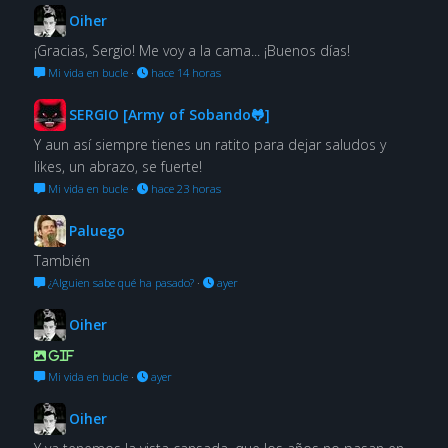
Oiher
¡Gracias, Sergio! Me voy a la cama... ¡Buenos días!
Mi vida en bucle
·
hace 14 horas
SERGIO [Army of Sobando🐸]
Y aun así siempre tienes un ratito para dejar saludos y
likes, un abrazo, se fuerte!
Mi vida en bucle
·
hace 23 horas
Paluego
También
¿Alguien sabe qué ha pasado?
·
ayer
Oiher
GIF
Mi vida en bucle
·
ayer
Oiher