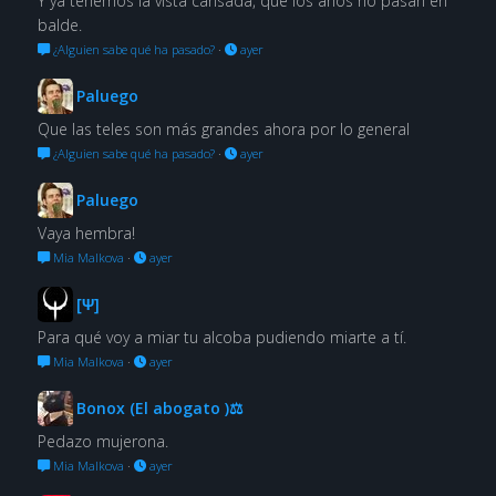
Y ya tenemos la vista cansada, que los años no pasan en
balde.
¿Alguien sabe qué ha pasado?
·
ayer
Paluego
Que las teles son más grandes ahora por lo general
¿Alguien sabe qué ha pasado?
·
ayer
Paluego
Vaya hembra!
Mia Malkova
·
ayer
[Ψ]
Para qué voy a miar tu alcoba pudiendo miarte a tí.
Mia Malkova
·
ayer
Bonox (El abogato )⚖
Pedazo mujerona.
Mia Malkova
·
ayer