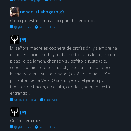
Bonox (El abogato )⚖
Creo que están amasando para hacer bollos
🔞 ¡Melunes!
·
hace 3 días
[Ψ]
Mi señora madre es cocinera de profesión, y siempre ha
dicho: en cocina no hay nada escrito. Unas lentejas con
picadillo de jamón, chorizo y su sofrito a gusto (ajo,
cebolla, pimiento o tomate al gusto, la carne un poco
hecha para que suelte el sabor) están de muerte. Y el
pimentón de La Vera. O sustituyendo el jamón por
taquitos de bacon, o costilla, codillo... Joder, me está
entrando ...
Arroz con cosas
·
hace 3 días
[Ψ]
Quién fuera mesa...
🔞 ¡Melunes!
·
hace 3 días