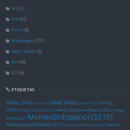
Test
(1)
Troll
(82)
Tumor
(9)
Videojuegos
(257)
Viejos Verdes
(3)
Win
(46)
WTF
(6)
🏷️ ETIQUETAS
BME
(486)
Cómics
7Vidas
(243)
Artículo
(62)
Comida
(73)
(309)
Humor Negro
(108)
Hombres
(90)
La vintage
Drojas
(70)
FALSO
(63)
MemesEnEspanol
(3210)
de Bonox
(81)
MemesymasMemes
(331)
Miérculos
Metal
(63)
MiedOctubre
(60)