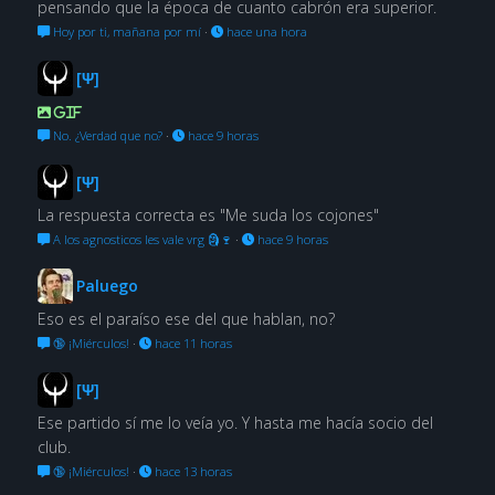
pensando que la época de cuanto cabrón era superior.
Hoy por ti, mañana por mí
·
hace una hora
[Ψ]
GIF
No. ¿Verdad que no?
·
hace 9 horas
[Ψ]
La respuesta correcta es "Me suda los cojones"
A los agnosticos les vale vrg 🗿🍷
·
hace 9 horas
Paluego
Eso es el paraíso ese del que hablan, no?
🔞 ¡Miérculos!
·
hace 11 horas
[Ψ]
Ese partido sí me lo veía yo. Y hasta me hacía socio del
club.
🔞 ¡Miérculos!
·
hace 13 horas