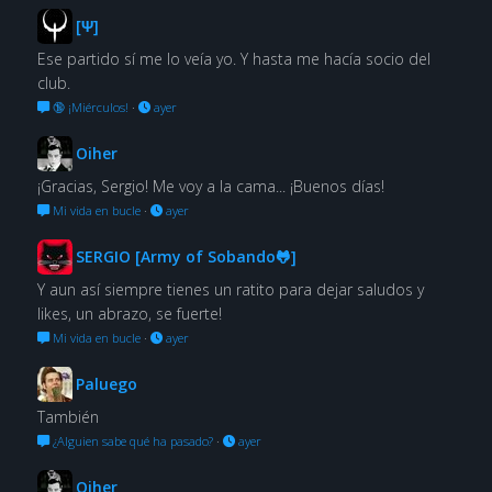
[Ψ]
Ese partido sí me lo veía yo. Y hasta me hacía socio del
club.
🔞 ¡Miérculos!
·
ayer
Oiher
¡Gracias, Sergio! Me voy a la cama... ¡Buenos días!
Mi vida en bucle
·
ayer
SERGIO [Army of Sobando🐸]
Y aun así siempre tienes un ratito para dejar saludos y
likes, un abrazo, se fuerte!
Mi vida en bucle
·
ayer
Paluego
También
¿Alguien sabe qué ha pasado?
·
ayer
Oiher