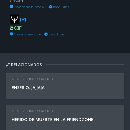
basura.
Steve cierra la boca XD
·
hace 3 días
[Ψ]
GIF
O una buena gripe.
·
hace 3 días
🔗 RELACIONADOS
MEMES/HUMOR
/
REDDIT
ENSERIO. JAJJAJA
MEMES/HUMOR
/
REDDIT
HERIDO DE MUERTE EN LA FRIENDZONE