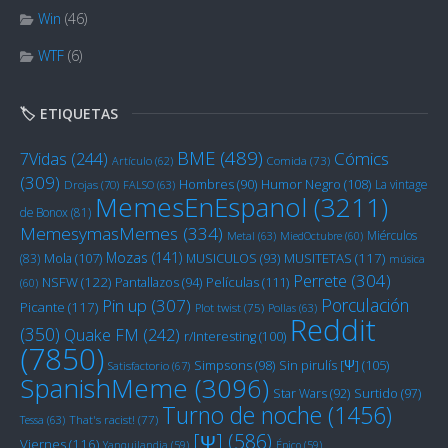
Win
(46)
WTF
(6)
🏷️ ETIQUETAS
BME
(489)
Cómics
7Vidas
(244)
Artículo
(62)
Comida
(73)
(309)
Humor Negro
(108)
Hombres
(90)
La vintage
Drojas
(70)
FALSO
(63)
MemesEnEspanol
(3211)
de Bonox
(81)
MemesymasMemes
(334)
Miérculos
Metal
(63)
MiedOctubre
(60)
Mozas
(141)
Mola
(107)
MUSITETAS
(117)
(83)
MUSICULOS
(93)
música
Perrete
(304)
NSFW
(122)
Películas
(111)
Pantallazos
(94)
(60)
Porculación
Pin up
(307)
Picante
(117)
Plot twist
(75)
Pollas
(63)
Reddit
(350)
Quake FM
(242)
r/Interesting
(100)
(7850)
Sin pirulís [Ψ]
(105)
Simpsons
(98)
Satisfactorio
(67)
SpanishMeme
(3096)
Star Wars
(92)
Surtido
(97)
Turno de noche
(1456)
Tessa
(63)
That's racist!
(77)
[Ψ]
(586)
Viernes
(116)
Yanquilandia
(59)
Épico
(59)