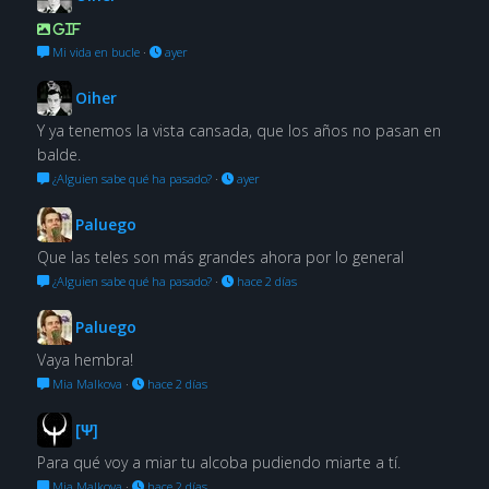
GIF
Mi vida en bucle
·
ayer
Oiher
Y ya tenemos la vista cansada, que los años no pasan en
balde.
¿Alguien sabe qué ha pasado?
·
ayer
Paluego
Que las teles son más grandes ahora por lo general
¿Alguien sabe qué ha pasado?
·
hace 2 días
Paluego
Vaya hembra!
Mia Malkova
·
hace 2 días
[Ψ]
Para qué voy a miar tu alcoba pudiendo miarte a tí.
Mia Malkova
·
hace 2 días