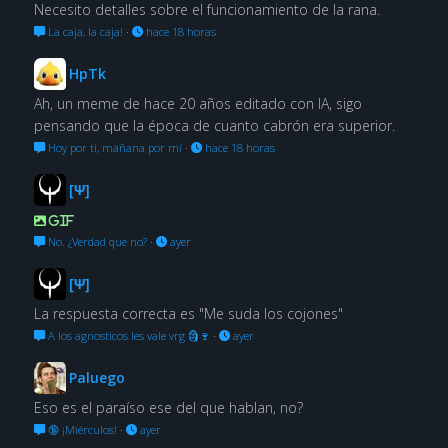
Necesito detalles sobre el funcionamiento de la rana.
La caja, la caja!
·
hace 18 horas
HpTk
Ah, un meme de hace 20 años editado con IA, sigo
pensando que la época de cuanto cabrón era superior.
Hoy por ti, mañana por mí
·
hace 18 horas
[Ψ]
GIF
No. ¿Verdad que no?
·
ayer
[Ψ]
La respuesta correcta es "Me suda los cojones"
A los agnosticos les vale vrg 🗿🍷
·
ayer
Paluego
Eso es el paraíso ese del que hablan, no?
🔞 ¡Miérculos!
·
ayer