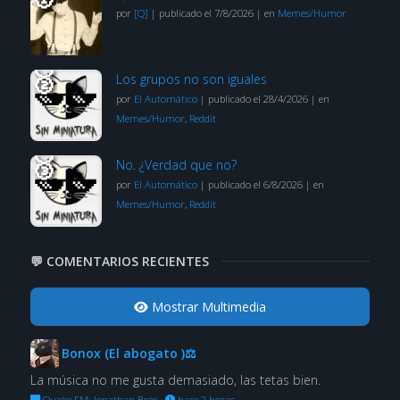
por
[Q]
|
publicado el 7/8/2026
|
en
Memes/Humor
Los grupos no son iguales
por
El Automático
|
publicado el 28/4/2026
|
en
Memes/Humor
,
Reddit
No. ¿Verdad que no?
por
El Automático
|
publicado el 6/8/2026
|
en
Memes/Humor
,
Reddit
💬 COMENTARIOS RECIENTES
Mostrar Multimedia
Bonox (El abogato )⚖
La música no me gusta demasiado, las tetas bien.
Quake FM: Jonathan Bree
·
hace 2 horas