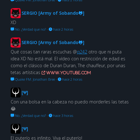
SERGIO [Army of Sobando🐸]
XD
No. ¿Verdad que no?
·
hace 2 horas
SERGIO [Army of Sobando🐸]
Qué cosas tan raras escuchas @
q242
otro que ni puta
idea XD No está mal. El vídeo con restricción de edad es
como el clásico de Duran Duran, The chauffeur, por unas
tetas artísticas
www.youtube.com
Quake FM: Jonathan Bree
·
hace 2 horas
[Ψ]
Con una bolsa en la cabeza no puedo morderles las tetas
😂
No. ¿Verdad que no?
·
hace 3 horas
[Ψ]
El puterío es infinito. Viva el puterío!