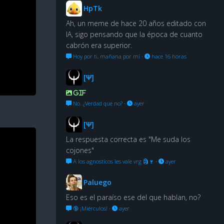
HpTk
Ah, un meme de hace 20 años editado con
IA, sigo pensando que la época de cuanto
cabrón era superior.
Hoy por ti, mañana por mí
·
hace 16 horas
[Ψ]
GIF
No. ¿Verdad que no?
·
ayer
[Ψ]
La respuesta correcta es "Me suda los
cojones"
A los agnosticos les vale vrg 🗿🍷
·
ayer
Paluego
Eso es el paraíso ese del que hablan, no?
🔞 ¡Miérculos!
·
ayer