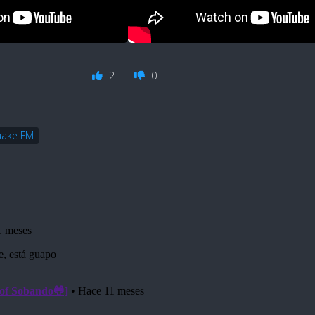
2
0
ake FM