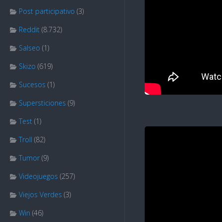
Post participativo
(3)
Reddit
(8.732)
Salseo
(1)
Skizo
(619)
Sucesos
(1)
Supersticiones
(9)
Test
(1)
Troll
(82)
Tumor
(9)
Videojuegos
(257)
Viejos Verdes
(3)
Win
(46)