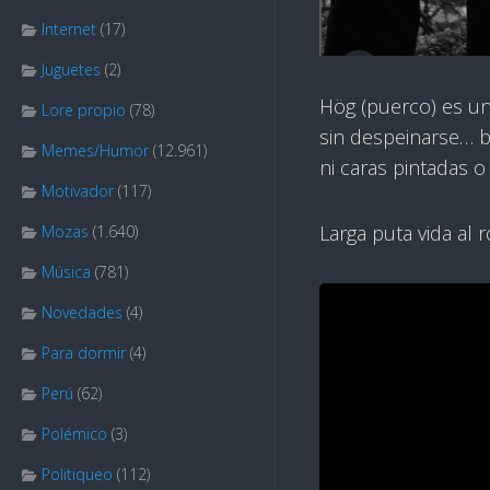
Internet
(17)
Juguetes
(2)
Hög (puerco) es un
Lore propio
(78)
sin despeinarse… bu
Memes/Humor
(12.961)
ni caras pintadas o a
Motivador
(117)
Larga puta vida al 
Mozas
(1.640)
Música
(781)
Novedades
(4)
Para dormir
(4)
Perú
(62)
Polémico
(3)
Politiqueo
(112)