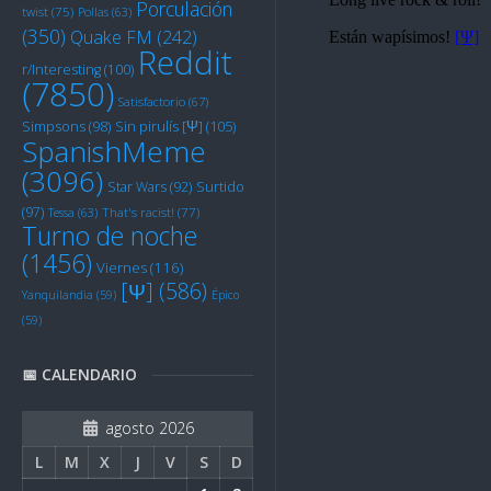
Porculación
twist
(75)
Pollas
(63)
(350)
Quake FM
(242)
Reddit
r/Interesting
(100)
(7850)
Satisfactorio
(67)
Sin pirulís [Ψ]
(105)
Simpsons
(98)
SpanishMeme
(3096)
Star Wars
(92)
Surtido
(97)
Tessa
(63)
That's racist!
(77)
Turno de noche
(1456)
Viernes
(116)
[Ψ]
(586)
Yanquilandia
(59)
Épico
(59)
📅 CALENDARIO
agosto 2026
L
M
X
J
V
S
D