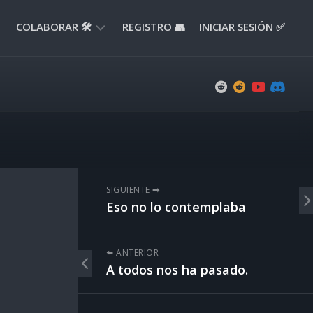
COLABORAR 🛠️
REGISTRO 👥
INICIAR SESIÓN ✅
ENVIAR
APORTE
📝
ENVIAR
REPORTE
🚧
SUGERENCIAS
SIGUIENTE ➡️
💡
Eso no lo contemplaba
⬅️ ANTERIOR
A todos nos ha pasado.