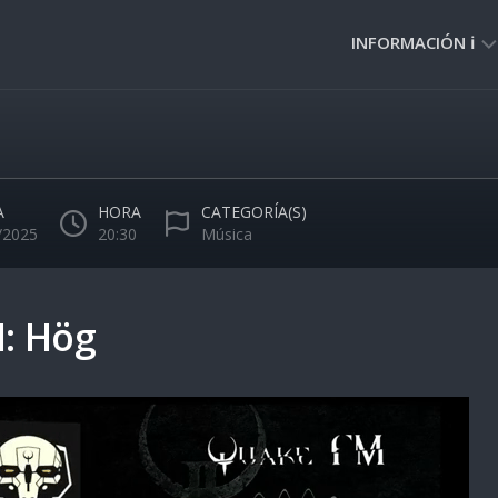
INFORMACIÓN ℹ️
PRIVACIDAD
🔒
NORMAS
DE
A
HORA
CATEGORÍA(S)
USO
/2025
20:30
Música
🚸
: Hög