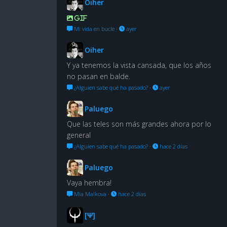
Oiher
GIF
Mi vida en bucle
·
ayer
Oiher
Y ya tenemos la vista cansada, que los años
no pasan en balde.
¿Alguien sabe qué ha pasado?
·
ayer
Paluego
Que las teles son más grandes ahora por lo
general
¿Alguien sabe qué ha pasado?
·
hace 2 días
Paluego
Vaya hembra!
Mia Malkova
·
hace 2 días
[Ψ]