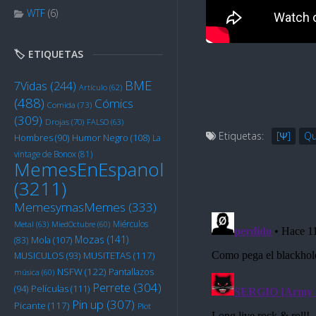
WTF
(6)
🏷️ ETIQUETAS
BME
7Vidas
(244)
Artículo
(62)
(488)
Cómics
Comida
(73)
(309)
Drojas
(70)
FALSO
(63)
Etiquetas:
[Ψ]
Qu
Humor Negro
(108)
Hombres
(90)
La
vintage de Bonox
(81)
MemesEnEspanol
(3211)
MemesymasMemes
(333)
Miérculos
Metal
(63)
MiedOctubre
(60)
Mozas
(141)
Mola
(107)
(83)
MUSITETAS
(117)
MUSICULOS
(93)
NSFW
(122)
Pantallazos
música
(60)
Perrete
(304)
Películas
(111)
(94)
Pin up
(307)
Picante
(117)
Plot