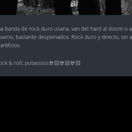
a banda de rock duro usana, van del hard al doom o a
eno, bastante despeinados. Rock duro y directo, sin art
rtificios.
rock & roll, putasssss🤘🏻🤘🏻🤘🏻