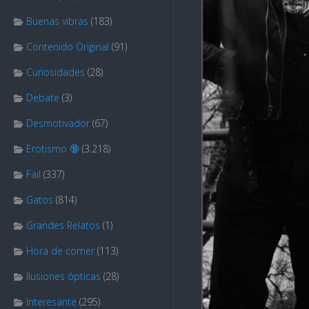
Buenas vibras
(183)
Contenido Original
(91)
Curiosidades
(28)
Debate
(3)
Desmotivador
(67)
Erotismo 🔞
(3.218)
Fail
(337)
Gatos
(814)
Grandes Relatos
(1)
Hora de comer
(113)
Ilusiones ópticas
(28)
Interesante
(295)