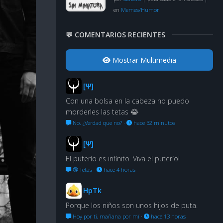
en
Memes/Humor
💬 COMENTARIOS RECIENTES
Mostrar Multimedia
[Ψ]
Con una bolsa en la cabeza no puedo
morderles las tetas 😂
No. ¿Verdad que no?
·
hace 32 minutos
[Ψ]
El puterío es infinito. Viva el puterío!
🔞 Tetas
·
hace 4 horas
HpTk
Porque los niños son unos hijos de puta.
Hoy por ti, mañana por mí
·
hace 13 horas