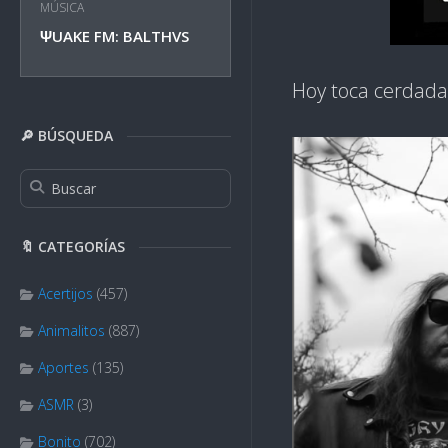
MÚSICA
ΨUAKE FM: BALTHVS
Hoy toca cerdad
🔎 BÚSQUEDA
🔖 CATEGORÍAS
Acertijos
(457)
Animalitos
(887)
Aportes
(135)
ASMR
(3)
Bonito
(702)