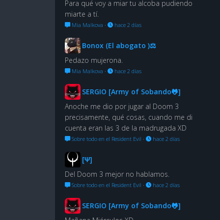
Para qué voy a miar tu alcoba pudiendo
miarte a tí.
Mia Malkova
·
hace 2 días
Bonox (El abogato )⚖
Pedazo mujerona.
Mia Malkova
·
hace 2 días
SERGIO [Army of Sobando🐸]
Anoche me dio por jugar al Doom 3
precisamente, qué cosas, cuando me di
cuenta eran las 3 de la madrugada XD
Sobre todo en el Resident Evil
·
hace 2 días
[Ψ]
Del Doom 3 mejor no hablamos.
Sobre todo en el Resident Evil
·
hace 2 días
SERGIO [Army of Sobando🐸]