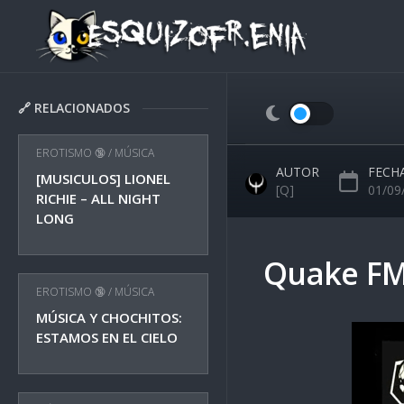
Skip
to
content
🔗 RELACIONADOS
EROTISMO 🔞
/
MÚSICA
AUTOR
FECH
[MUSICULOS] LIONEL
[Q]
01/09
RICHIE – ALL NIGHT
LONG
Quake FM
EROTISMO 🔞
/
MÚSICA
MÚSICA Y CHOCHITOS:
ESTAMOS EN EL CIELO