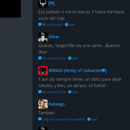
[Ψ]
Ese partido sí me lo veía yo. Y hasta me hacía
socio del club.
🔞 ¡Miérculos!
·
ayer
Oiher
¡Gracias, Sergio! Me voy a la cama... ¡Buenos
días!
Mi vida en bucle
·
ayer
SERGIO [Army of Sobando🐸]
Y aun así siempre tienes un ratito para dejar
saludos y likes, un abrazo, se fuerte!
Mi vida en bucle
·
ayer
Paluego
También
¿Alguien sabe qué ha pasado?
·
ayer