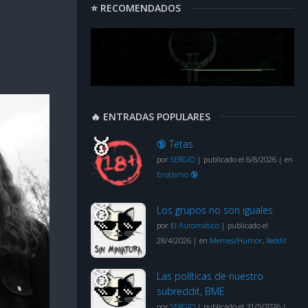
⭐ RECOMENDADOS
🔥 ENTRADAS POPULARES
🔞 Tetas
por
SERGIO
|
publicado el 6/8/2026
|
en
Erotismo 🔞
Los grupos no son iguales
por
El Automático
|
publicado el
28/4/2026
|
en
Memes/Humor
,
Reddit
Las políticas de nuestro
subreddit, BME
por
SERGIO
|
publicado el 31/5/2026
|