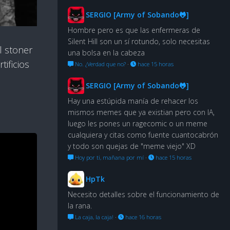
SERGIO [Army of Sobando🐸]
Hombre pero es que las enfermeras de
Silent Hill son un sí rotundo, solo necesitas
l stoner
una bolsa en la cabeza
ificios
No. ¿Verdad que no?
·
hace 15 horas
SERGIO [Army of Sobando🐸]
Hay una estúpida manía de rehacer los
mismos memes que ya existian pero con IA,
luego les pones un ragecomic o un meme
cualquiera y citas como fuente cuantocabrón
y todo son quejas de "meme viejo" XD
Hoy por ti, mañana por mí
·
hace 15 horas
HpTk
Necesito detalles sobre el funcionamiento de
la rana.
La caja, la caja!
·
hace 16 horas