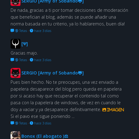
SERGIO [Army of Sobando🐸]
De nada, gracias a ti por tomar decisiones de moderación
que benefician al blog, además se puede añadir una
norma basada en tu criterio, ya lo hablaremos, buen día!
🔞 Tetas
·
hace 3 días
[Ψ]
Gracias majo.
🔞 Tetas
·
hace 3 días
SERGIO [Army of Sobando🐸]
Pues bien hecho. No te preocupes, una vez enviado a
papelera desaparece del blog pero queda en papelera
por si acaso hay que recuperar el contenido tal como
pasa con la papelera de windows, de vez en cuando le
doy a vaciar y ya desaparece definitivamente.
Imagen
Si el pavo ese sigue poniendo ...
🔞 Tetas
·
hace 3 días
Bonox (El abogato )⚖