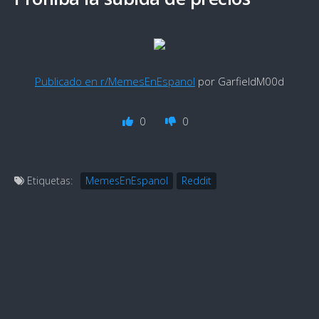
Publicado en r/MemesEnEspanol
por GarfieldM00d
0
0
Etiquetas:
MemesEnEspanol
Reddit