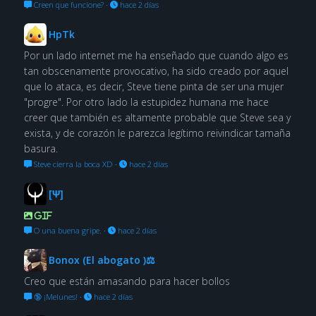
Creen que funcione?
·
hace 2 días
HpTk
Por un lado internet me ha enseñado que cuando algo es
tan obscenamente provocativo, ha sido creado por aquel
que lo ataca, es decir, Steve tiene pinta de ser una mujer
"progre". Por otro lado la estupidez humana me hace
creer que también es altamente probable que Steve sea y
exista, y de corazón le parezca legítimo reivindicar tamaña
basura.
Steve cierra la boca XD
·
hace 2 días
[Ψ]
GIF
O una buena gripe.
·
hace 2 días
Bonox (El abogato )⚖
Creo que están amasando para hacer bollos
🔞 ¡Melunes!
·
hace 2 días