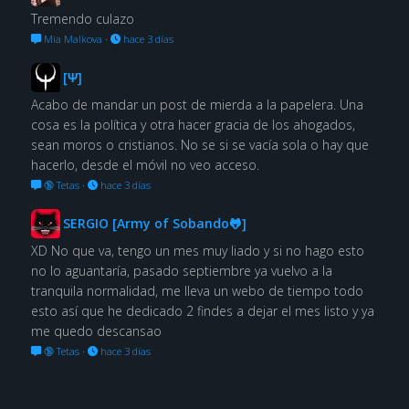
Tremendo culazo
Mia Malkova
·
hace 3 días
[Ψ]
Acabo de mandar un post de mierda a la papelera. Una
cosa es la política y otra hacer gracia de los ahogados,
sean moros o cristianos. No se si se vacía sola o hay que
hacerlo, desde el móvil no veo acceso.
🔞 Tetas
·
hace 3 días
SERGIO [Army of Sobando🐸]
XD No que va, tengo un mes muy liado y si no hago esto
no lo aguantaría, pasado septiembre ya vuelvo a la
tranquila normalidad, me lleva un webo de tiempo todo
esto así que he dedicado 2 findes a dejar el mes listo y ya
me quedo descansao
🔞 Tetas
·
hace 3 días