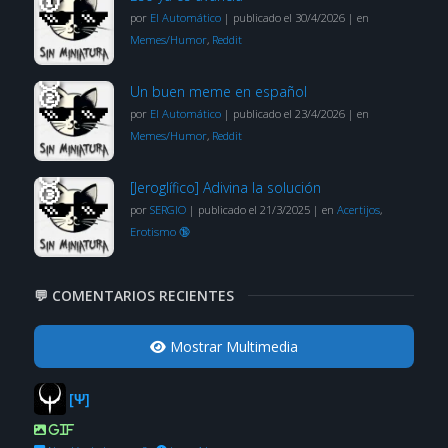
por
El Automático
|
publicado el 30/4/2026
|
en
Memes/Humor
,
Reddit
Un buen meme en español
por
El Automático
|
publicado el 23/4/2026
|
en
Memes/Humor
,
Reddit
[Jeroglífico] Adivina la solución
por
SERGIO
|
publicado el 21/3/2025
|
en
Acertijos
,
Erotismo 🔞
💬 COMENTARIOS RECIENTES
Mostrar Multimedia
[Ψ]
GIF