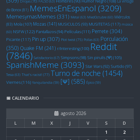
(309)
Humor Negro
(108)
Hombres
(90)
La vintage
Drojas
(70)
FALSO
(63)
MemesEnEspanol
(3209)
de Bonox
(81)
MemesymasMemes
(331)
Miérculos
Metal
(63)
MiedOctubre
(60)
Mozas
(141)
Mola
(107)
MUSITETAS
(117)
(83)
MUSICULOS
(93)
música
Perrete
(304)
NSFW
(122)
Películas
(111)
Pantallazos
(94)
(60)
Porculación
Pin up
(307)
Picante
(117)
Plot twist
(75)
Pollas
(63)
Reddit
(350)
Quake FM
(241)
r/Interesting
(100)
(7846)
Sin pirulís [Ψ]
(105)
Simpsons
(98)
Satisfactorio
(67)
SpanishMeme
(3093)
Star Wars
(92)
Surtido
(97)
Turno de noche
(1454)
Tessa
(63)
That's racist!
(77)
[Ψ]
(585)
Viernes
(116)
Yanquilandia
(59)
Épico
(59)
📅 CALENDARIO
agosto 2026
L
M
X
J
V
S
D
1
2