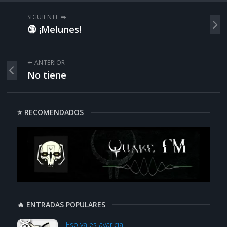
SIGUIENTE ➡️
🔞 ¡Melunes!
⬅️ ANTERIOR
No tiene
⭐ RECOMENDADOS
🔥 ENTRADAS POPULARES
Eso ya es avaricia