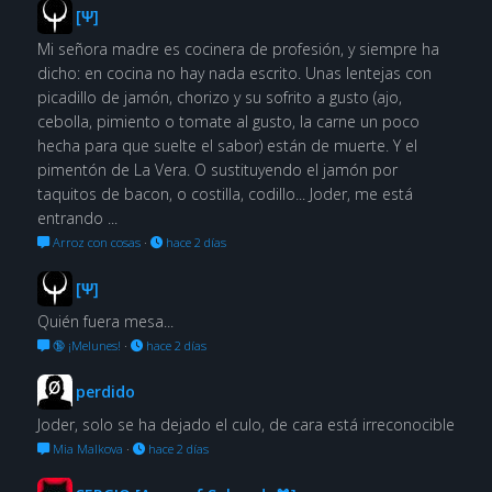
[Ψ]
Mi señora madre es cocinera de profesión, y siempre ha
dicho: en cocina no hay nada escrito. Unas lentejas con
picadillo de jamón, chorizo y su sofrito a gusto (ajo,
cebolla, pimiento o tomate al gusto, la carne un poco
hecha para que suelte el sabor) están de muerte. Y el
pimentón de La Vera. O sustituyendo el jamón por
taquitos de bacon, o costilla, codillo... Joder, me está
entrando ...
Arroz con cosas
·
hace 2 días
[Ψ]
Quién fuera mesa...
🔞 ¡Melunes!
·
hace 2 días
perdido
Joder, solo se ha dejado el culo, de cara está irreconocible
Mia Malkova
·
hace 2 días