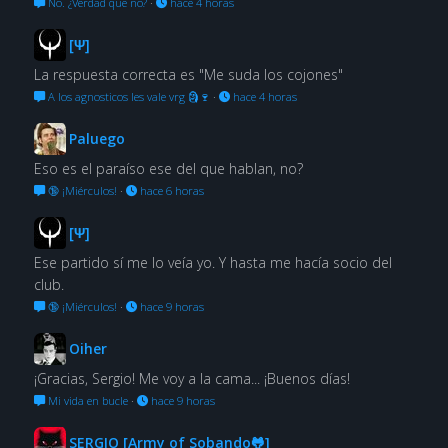
No. ¿Verdad que no?
·
hace 4 horas
[Ψ]
La respuesta correcta es "Me suda los cojones"
A los agnosticos les vale vrg 🗿🍷
·
hace 4 horas
Paluego
Eso es el paraíso ese del que hablan, no?
🔞 ¡Miérculos!
·
hace 6 horas
[Ψ]
Ese partido sí me lo veía yo. Y hasta me hacía socio del
club.
🔞 ¡Miérculos!
·
hace 9 horas
Oiher
¡Gracias, Sergio! Me voy a la cama... ¡Buenos días!
Mi vida en bucle
·
hace 9 horas
SERGIO [Army of Sobando🐸]