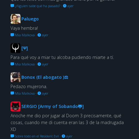
¿Alguien sabe qué ha pasado?
·
ayer
Paluego
Vaya hembra!
Mia Malkova
·
ayer
[Ψ]
Para qué voy a miar tu alcoba pudiendo miarte a tí.
Mia Malkova
·
ayer
Bonox (El abogato )⚖
Pedazo mujerona.
Mia Malkova
·
ayer
SERGIO [Army of Sobando🐸]
Anoche me dio por jugar al Doom 3 precisamente, qué
cosas, cuando me di cuenta eran las 3 de la madrugada
XD
Sobre todo en el Resident Evil
·
ayer