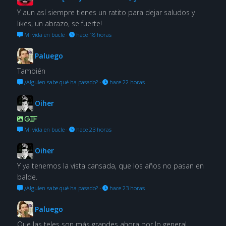
Y aun así siempre tienes un ratito para dejar saludos y
likes, un abrazo, se fuerte!
Mi vida en bucle
·
hace 18 horas
Paluego
También
¿Alguien sabe qué ha pasado?
·
hace 22 horas
Oiher
GIF
Mi vida en bucle
·
hace 23 horas
Oiher
Y ya tenemos la vista cansada, que los años no pasan en
balde.
¿Alguien sabe qué ha pasado?
·
hace 23 horas
Paluego
Que las teles son más grandes ahora por lo general