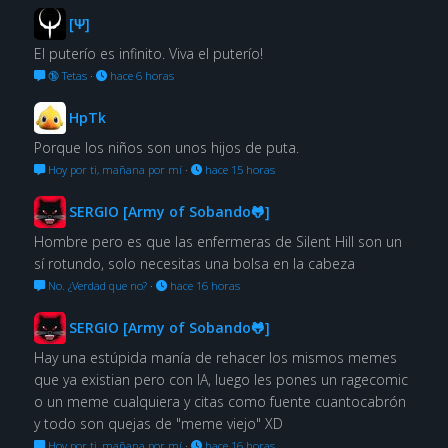
[Ψ]
El puterío es infinito. Viva el puterío!
🔞 Tetas
·
hace 6 horas
HpTk
Porque los niños son unos hijos de puta.
Hoy por ti, mañana por mí
·
hace 15 horas
SERGIO [Army of Sobando🐸]
Hombre pero es que las enfermeras de Silent Hill son un
sí rotundo, solo necesitas una bolsa en la cabeza
No. ¿Verdad que no?
·
hace 16 horas
SERGIO [Army of Sobando🐸]
Hay una estúpida manía de rehacer los mismos memes
que ya existian pero con IA, luego les pones un ragecomic
o un meme cualquiera y citas como fuente cuantocabrón
y todo son quejas de "meme viejo" XD
Hoy por ti, mañana por mí
·
hace 16 horas