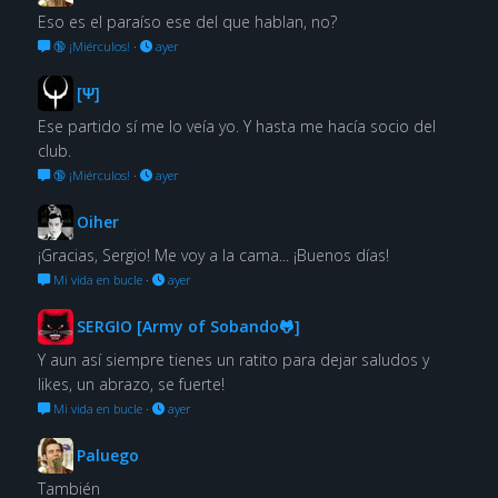
Eso es el paraíso ese del que hablan, no?
🔞 ¡Miérculos!
·
ayer
[Ψ]
Ese partido sí me lo veía yo. Y hasta me hacía socio del
club.
🔞 ¡Miérculos!
·
ayer
Oiher
¡Gracias, Sergio! Me voy a la cama... ¡Buenos días!
Mi vida en bucle
·
ayer
SERGIO [Army of Sobando🐸]
Y aun así siempre tienes un ratito para dejar saludos y
likes, un abrazo, se fuerte!
Mi vida en bucle
·
ayer
Paluego
También