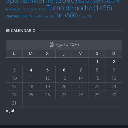
Star Wars
(92)
Surtido
(97)
Turno de noche
(1456)
Tessa
(63)
That's racist!
(77)
[Ψ]
(586)
Viernes
(116)
Yanquilandia
(59)
Épico
(59)
📅 CALENDARIO
agosto 2026
L
M
X
J
V
S
D
1
2
3
4
5
6
7
8
9
10
11
12
13
14
15
16
17
18
19
20
21
22
23
24
25
26
27
28
29
30
31
« Jul