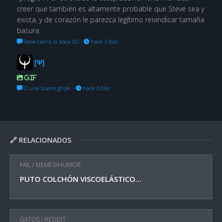
creer que también es altamente probable que Steve sea y
exista, y de corazón le parezca legítimo reivindicar tamaña
basura.
Steve cierra la boca XD
·
hace 3 días
[Ψ]
GIF
O una buena gripe.
·
hace 3 días
🔗 RELACIONADOS
FAIL
/
MEMES/HUMOR
PUTO COLCHÓN VISCOELÁSTICO…
GATOS
/
REDDIT