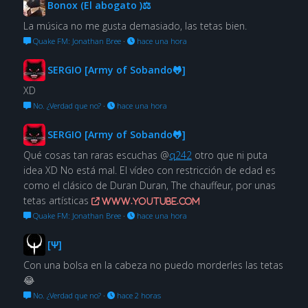
Bonox (El abogato )⚖
La música no me gusta demasiado, las tetas bien.
Quake FM: Jonathan Bree
·
hace una hora
SERGIO [Army of Sobando🐸]
XD
No. ¿Verdad que no?
·
hace una hora
SERGIO [Army of Sobando🐸]
Qué cosas tan raras escuchas @
q242
otro que ni puta
idea XD No está mal. El vídeo con restricción de edad es
como el clásico de Duran Duran, The chauffeur, por unas
tetas artísticas
www.youtube.com
Quake FM: Jonathan Bree
·
hace una hora
[Ψ]
Con una bolsa en la cabeza no puedo morderles las tetas
😂
No. ¿Verdad que no?
·
hace 2 horas