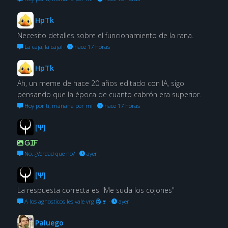
HpTk
Necesito detalles sobre el funcionamiento de la rana.
La caja, la caja!
·
hace 17 horas
HpTk
Ah, un meme de hace 20 años editado con IA, sigo
pensando que la época de cuanto cabrón era superior.
Hoy por ti, mañana por mí
·
hace 17 horas
[Ψ]
GIF
No. ¿Verdad que no?
·
ayer
[Ψ]
La respuesta correcta es "Me suda los cojones"
A los agnosticos les vale vrg 🗿🍷
·
ayer
Paluego