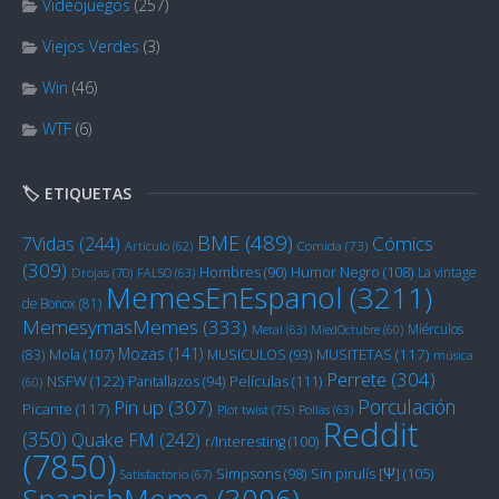
Videojuegos
(257)
Viejos Verdes
(3)
Win
(46)
WTF
(6)
🏷️ ETIQUETAS
BME
(489)
Cómics
7Vidas
(244)
Artículo
(62)
Comida
(73)
(309)
Humor Negro
(108)
Hombres
(90)
La vintage
Drojas
(70)
FALSO
(63)
MemesEnEspanol
(3211)
de Bonox
(81)
MemesymasMemes
(333)
Miérculos
Metal
(63)
MiedOctubre
(60)
Mozas
(141)
Mola
(107)
MUSITETAS
(117)
(83)
MUSICULOS
(93)
música
Perrete
(304)
NSFW
(122)
Películas
(111)
Pantallazos
(94)
(60)
Porculación
Pin up
(307)
Picante
(117)
Plot twist
(75)
Pollas
(63)
Reddit
(350)
Quake FM
(242)
r/Interesting
(100)
(7850)
Sin pirulís [Ψ]
(105)
Simpsons
(98)
Satisfactorio
(67)
SpanishMeme
(3096)