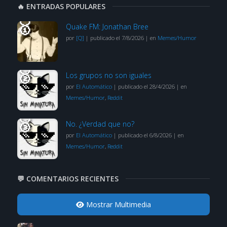
🔥 ENTRADAS POPULARES
Quake FM: Jonathan Bree
por
[Q]
|
publicado el 7/8/2026
|
en
Memes/Humor
Los grupos no son iguales
por
El Automático
|
publicado el 28/4/2026
|
en
Memes/Humor
,
Reddit
No. ¿Verdad que no?
por
El Automático
|
publicado el 6/8/2026
|
en
Memes/Humor
,
Reddit
💬 COMENTARIOS RECIENTES
Mostrar Multimedia