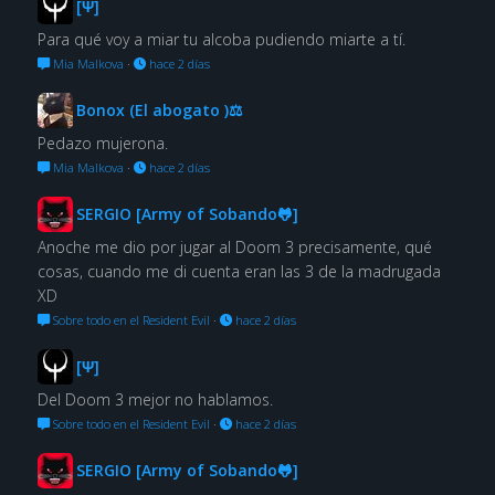
[Ψ]
Para qué voy a miar tu alcoba pudiendo miarte a tí.
Mia Malkova
·
hace 2 días
Bonox (El abogato )⚖
Pedazo mujerona.
Mia Malkova
·
hace 2 días
SERGIO [Army of Sobando🐸]
Anoche me dio por jugar al Doom 3 precisamente, qué
cosas, cuando me di cuenta eran las 3 de la madrugada
XD
Sobre todo en el Resident Evil
·
hace 2 días
[Ψ]
Del Doom 3 mejor no hablamos.
Sobre todo en el Resident Evil
·
hace 2 días
SERGIO [Army of Sobando🐸]