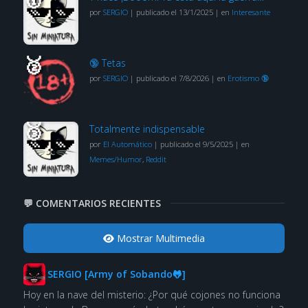
por
SERGIO
|
publicado el 13/1/2025
|
en
Interesante
🔞 Tetas
por
SERGIO
|
publicado el 7/8/2026
|
en
Erotismo 🔞
Totalmente indispensable
por
El Automático
|
publicado el 9/5/2025
|
en
Memes/Humor
,
Reddit
💬 COMENTARIOS RECIENTES
Mostrar Multimedia
SERGIO [Army of Sobando🐸]
Hoy en la nave del misterio: ¿Por qué cojones no funciona