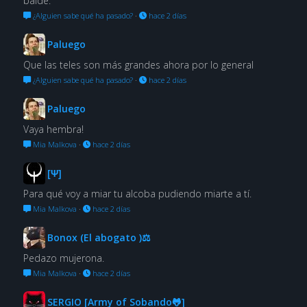
balde.
¿Alguien sabe qué ha pasado?
·
hace 2 días
Paluego
Que las teles son más grandes ahora por lo general
¿Alguien sabe qué ha pasado?
·
hace 2 días
Paluego
Vaya hembra!
Mia Malkova
·
hace 2 días
[Ψ]
Para qué voy a miar tu alcoba pudiendo miarte a tí.
Mia Malkova
·
hace 2 días
Bonox (El abogato )⚖
Pedazo mujerona.
Mia Malkova
·
hace 2 días
SERGIO [Army of Sobando🐸]