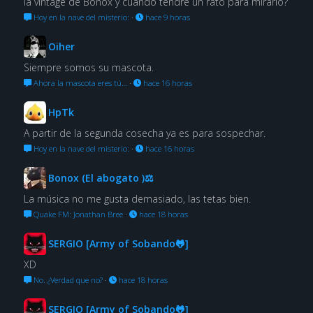
la vintage de Bonox y cuándo tendré un rato para mirarlo?
Hoy en la nave del misterio:
·
hace 9 horas
Oiher
Siempre somos su mascota.
Ahora la mascota eres tú…
·
hace 16 horas
HpTk
A partir de la segunda cosecha ya es para sospechar.
Hoy en la nave del misterio:
·
hace 16 horas
Bonox (El abogato )⚖
La música no me gusta demasiado, las tetas bien.
Quake FM: Jonathan Bree
·
hace 18 horas
SERGIO [Army of Sobando🐸]
XD
No. ¿Verdad que no?
·
hace 18 horas
SERGIO [Army of Sobando🐸]