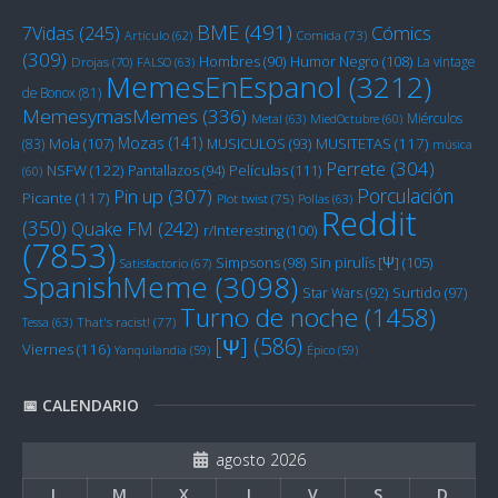
BME
(491)
Cómics
7Vidas
(245)
Artículo
(62)
Comida
(73)
(309)
Humor Negro
(108)
Hombres
(90)
La vintage
Drojas
(70)
FALSO
(63)
MemesEnEspanol
(3212)
de Bonox
(81)
MemesymasMemes
(336)
Miérculos
Metal
(63)
MiedOctubre
(60)
Mozas
(141)
Mola
(107)
MUSITETAS
(117)
(83)
MUSICULOS
(93)
música
Perrete
(304)
NSFW
(122)
Películas
(111)
Pantallazos
(94)
(60)
Porculación
Pin up
(307)
Picante
(117)
Plot twist
(75)
Pollas
(63)
Reddit
(350)
Quake FM
(242)
r/Interesting
(100)
(7853)
Sin pirulís [Ψ]
(105)
Simpsons
(98)
Satisfactorio
(67)
SpanishMeme
(3098)
Star Wars
(92)
Surtido
(97)
Turno de noche
(1458)
Tessa
(63)
That's racist!
(77)
[Ψ]
(586)
Viernes
(116)
Yanquilandia
(59)
Épico
(59)
📅 CALENDARIO
agosto 2026
L
M
X
J
V
S
D