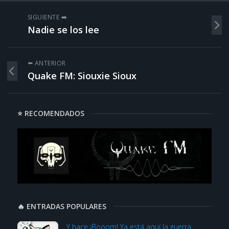
SIGUIENTE ➡️
Nadie se los lee
⬅️ ANTERIOR
Quake FM: Siouxie Sioux
⭐ RECOMENDADOS
🔥 ENTRADAS POPULARES
Y hace ¡Booom! Ya está aquí la guerra…