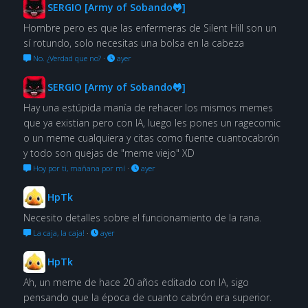
SERGIO [Army of Sobando🐸]
Hombre pero es que las enfermeras de Silent Hill son un
sí rotundo, solo necesitas una bolsa en la cabeza
No. ¿Verdad que no?
·
ayer
SERGIO [Army of Sobando🐸]
Hay una estúpida manía de rehacer los mismos memes
que ya existian pero con IA, luego les pones un ragecomic
o un meme cualquiera y citas como fuente cuantocabrón
y todo son quejas de "meme viejo" XD
Hoy por ti, mañana por mí
·
ayer
HpTk
Necesito detalles sobre el funcionamiento de la rana.
La caja, la caja!
·
ayer
HpTk
Ah, un meme de hace 20 años editado con IA, sigo
pensando que la época de cuanto cabrón era superior.