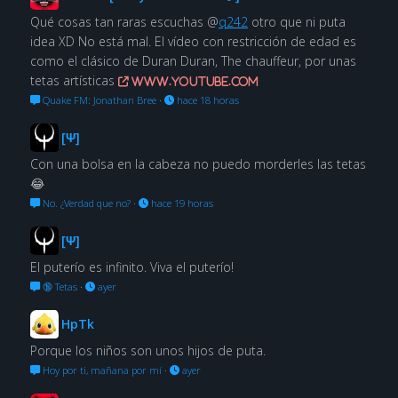
Qué cosas tan raras escuchas @
q242
otro que ni puta
idea XD No está mal. El vídeo con restricción de edad es
como el clásico de Duran Duran, The chauffeur, por unas
tetas artísticas
www.youtube.com
Quake FM: Jonathan Bree
·
hace 18 horas
[Ψ]
Con una bolsa en la cabeza no puedo morderles las tetas
😂
No. ¿Verdad que no?
·
hace 19 horas
[Ψ]
El puterío es infinito. Viva el puterío!
🔞 Tetas
·
ayer
HpTk
Porque los niños son unos hijos de puta.
Hoy por ti, mañana por mí
·
ayer