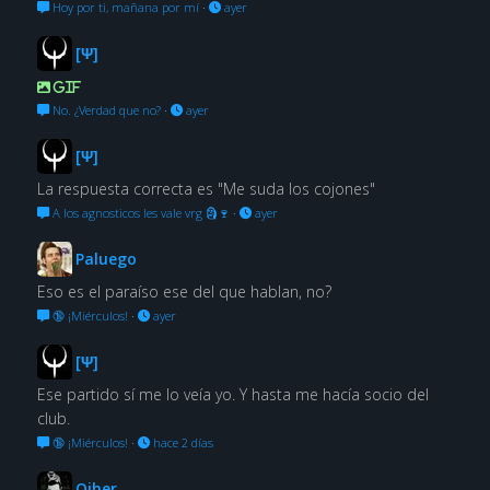
Hoy por ti, mañana por mí
·
ayer
[Ψ]
GIF
No. ¿Verdad que no?
·
ayer
[Ψ]
La respuesta correcta es "Me suda los cojones"
A los agnosticos les vale vrg 🗿🍷
·
ayer
Paluego
Eso es el paraíso ese del que hablan, no?
🔞 ¡Miérculos!
·
ayer
[Ψ]
Ese partido sí me lo veía yo. Y hasta me hacía socio del
club.
🔞 ¡Miérculos!
·
hace 2 días
Oiher