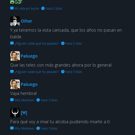
GIF
Mi vida en bucle
·
hace 2 días
Oiher
Y ya tenemos la vista cansada, que los años no pasan en
balde.
¿Alguien sabe qué ha pasado?
·
hace 2 días
Paluego
Que las teles son más grandes ahora por lo general
¿Alguien sabe qué ha pasado?
·
hace 3 días
Paluego
Vaya hembra!
Mia Malkova
·
hace 3 días
[Ψ]
Para qué voy a miar tu alcoba pudiendo miarte a tí.
Mia Malkova
·
hace 3 días