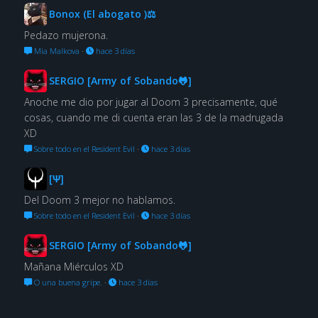
Bonox (El abogato )⚖
Pedazo mujerona.
Mia Malkova
·
hace 3 días
SERGIO [Army of Sobando🐸]
Anoche me dio por jugar al Doom 3 precisamente, qué
cosas, cuando me di cuenta eran las 3 de la madrugada
XD
Sobre todo en el Resident Evil
·
hace 3 días
[Ψ]
Del Doom 3 mejor no hablamos.
Sobre todo en el Resident Evil
·
hace 3 días
SERGIO [Army of Sobando🐸]
Mañana Miérculos XD
O una buena gripe.
·
hace 3 días