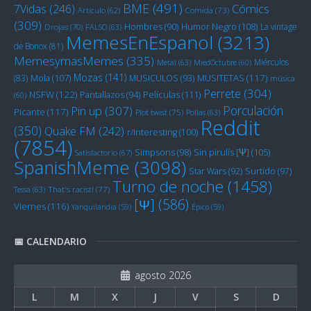
BME
(491)
Cómics
7Vidas
(246)
Artículo
(62)
Comida
(73)
(309)
Humor Negro
(108)
Hombres
(90)
La vintage
Drojas
(70)
FALSO
(63)
MemesEnEspanol
(3213)
de Bonox
(81)
MemesymasMemes
(335)
Miérculos
Metal
(63)
MiedOctubre
(60)
Mozas
(141)
Mola
(107)
MUSITETAS
(117)
(83)
MUSICULOS
(93)
música
Perrete
(304)
NSFW
(122)
Películas
(111)
Pantallazos
(94)
(60)
Porculación
Pin up
(307)
Picante
(117)
Plot twist
(75)
Pollas
(63)
Reddit
(350)
Quake FM
(242)
r/Interesting
(100)
(7854)
Sin pirulís [Ψ]
(105)
Simpsons
(98)
Satisfactorio
(67)
SpanishMeme
(3098)
Star Wars
(92)
Surtido
(97)
Turno de noche
(1458)
Tessa
(63)
That's racist!
(77)
[Ψ]
(586)
Viernes
(116)
Yanquilandia
(59)
Épico
(59)
📅 CALENDARIO
agosto 2026
L
M
X
J
V
S
D