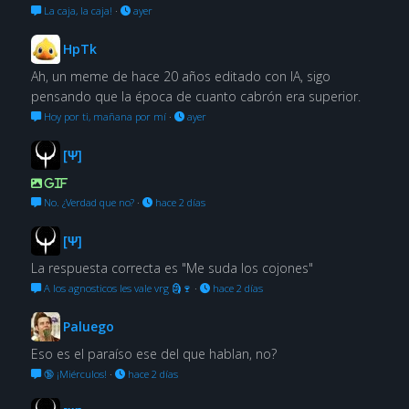
La caja, la caja!
·
ayer
HpTk
Ah, un meme de hace 20 años editado con IA, sigo
pensando que la época de cuanto cabrón era superior.
Hoy por ti, mañana por mí
·
ayer
[Ψ]
GIF
No. ¿Verdad que no?
·
hace 2 días
[Ψ]
La respuesta correcta es "Me suda los cojones"
A los agnosticos les vale vrg 🗿🍷
·
hace 2 días
Paluego
Eso es el paraíso ese del que hablan, no?
🔞 ¡Miérculos!
·
hace 2 días