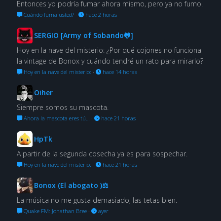
Entonces yo podría fumar ahora mismo, pero ya no fumo.
Cuándo fuma usted?
·
hace 2 horas
SERGIO [Army of Sobando🐸]
Hoy en la nave del misterio: ¿Por qué cojones no funciona
la vintage de Bonox y cuándo tendré un rato para mirarlo?
Hoy en la nave del misterio:
·
hace 14 horas
Oiher
Siempre somos su mascota.
Ahora la mascota eres tú…
·
hace 21 horas
HpTk
A partir de la segunda cosecha ya es para sospechar.
Hoy en la nave del misterio:
·
hace 21 horas
Bonox (El abogato )⚖
La música no me gusta demasiado, las tetas bien.
Quake FM: Jonathan Bree
·
ayer