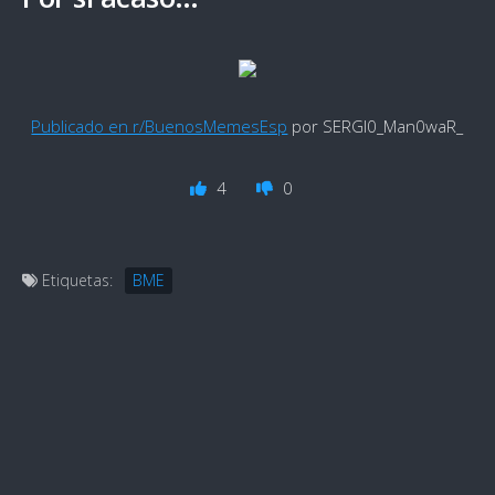
Publicado en r/BuenosMemesEsp
por SERGI0_Man0waR_
4
0
Etiquetas:
BME