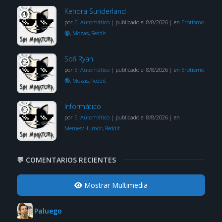
Kendra Sunderland
por
El Automático
|
publicado el 8/8/2026
|
en
Erotismo
🔞
,
Mozas
,
Reddit
Sofi Ryan
por
El Automático
|
publicado el 8/8/2026
|
en
Erotismo
🔞
,
Mozas
,
Reddit
Informático
por
El Automático
|
publicado el 8/8/2026
|
en
Memes/Humor
,
Reddit
💬 COMENTARIOS RECIENTES
Mostrar Multimedia
Paluego