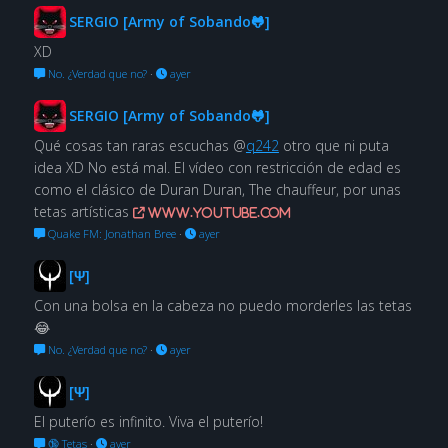
SERGIO [Army of Sobando🐸]
XD
No. ¿Verdad que no?
·
ayer
SERGIO [Army of Sobando🐸]
Qué cosas tan raras escuchas @
q242
otro que ni puta
idea XD No está mal. El vídeo con restricción de edad es
como el clásico de Duran Duran, The chauffeur, por unas
tetas artísticas
www.youtube.com
Quake FM: Jonathan Bree
·
ayer
[Ψ]
Con una bolsa en la cabeza no puedo morderles las tetas
😂
No. ¿Verdad que no?
·
ayer
[Ψ]
El puterío es infinito. Viva el puterío!
🔞 Tetas
·
ayer