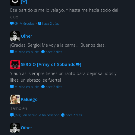
[Ψ]
Ese partido sí me lo veía yo. Y hasta me hacía socio del
club.
🔞 ¡Miérculos!
·
hace 2 días
Oiher
¡Gracias, Sergio! Me voy a la cama... ¡Buenos días!
Mi vida en bucle
·
hace 2 días
SERGIO [Army of Sobando🐸]
Y aun así siempre tienes un ratito para dejar saludos y
likes, un abrazo, se fuerte!
Mi vida en bucle
·
hace 2 días
Paluego
También
¿Alguien sabe qué ha pasado?
·
hace 2 días
Oiher