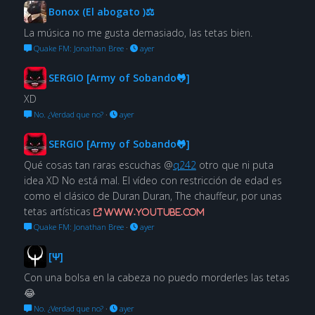
Bonox (El abogato )⚖
La música no me gusta demasiado, las tetas bien.
Quake FM: Jonathan Bree
·
ayer
SERGIO [Army of Sobando🐸]
XD
No. ¿Verdad que no?
·
ayer
SERGIO [Army of Sobando🐸]
Qué cosas tan raras escuchas @
q242
otro que ni puta
idea XD No está mal. El vídeo con restricción de edad es
como el clásico de Duran Duran, The chauffeur, por unas
tetas artísticas
www.youtube.com
Quake FM: Jonathan Bree
·
ayer
[Ψ]
Con una bolsa en la cabeza no puedo morderles las tetas
😂
No. ¿Verdad que no?
·
ayer