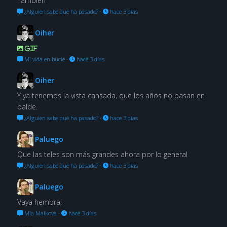
También
¿Alguien sabe qué ha pasado?
·
hace 3 días
Oiher
GIF
Mi vida en bucle
·
hace 3 días
Oiher
Y ya tenemos la vista cansada, que los años no pasan en
balde.
¿Alguien sabe qué ha pasado?
·
hace 3 días
Paluego
Que las teles son más grandes ahora por lo general
¿Alguien sabe qué ha pasado?
·
hace 3 días
Paluego
Vaya hembra!
Mia Malkova
·
hace 3 días