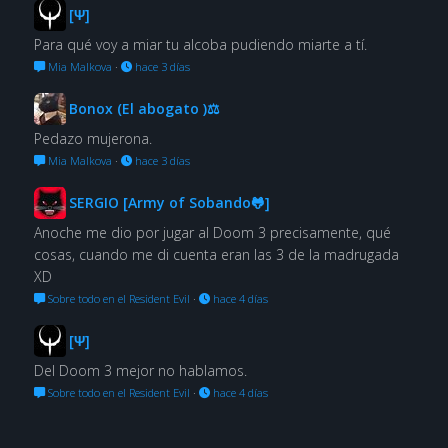
[Ψ]
Para qué voy a miar tu alcoba pudiendo miarte a tí.
Mia Malkova
·
hace 3 días
Bonox (El abogato )⚖
Pedazo mujerona.
Mia Malkova
·
hace 3 días
SERGIO [Army of Sobando🐸]
Anoche me dio por jugar al Doom 3 precisamente, qué
cosas, cuando me di cuenta eran las 3 de la madrugada
XD
Sobre todo en el Resident Evil
·
hace 4 días
[Ψ]
Del Doom 3 mejor no hablamos.
Sobre todo en el Resident Evil
·
hace 4 días