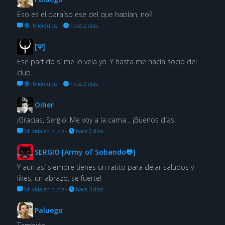
Eso es el paraíso ese del que hablan, no?
🔞 ¡Miérculos!
·
hace 2 días
[Ψ]
Ese partido sí me lo veía yo. Y hasta me hacía socio del
club.
🔞 ¡Miérculos!
·
hace 2 días
Oiher
¡Gracias, Sergio! Me voy a la cama... ¡Buenos días!
Mi vida en bucle
·
hace 2 días
SERGIO [Army of Sobando🐸]
Y aun así siempre tienes un ratito para dejar saludos y
likes, un abrazo, se fuerte!
Mi vida en bucle
·
hace 3 días
Paluego