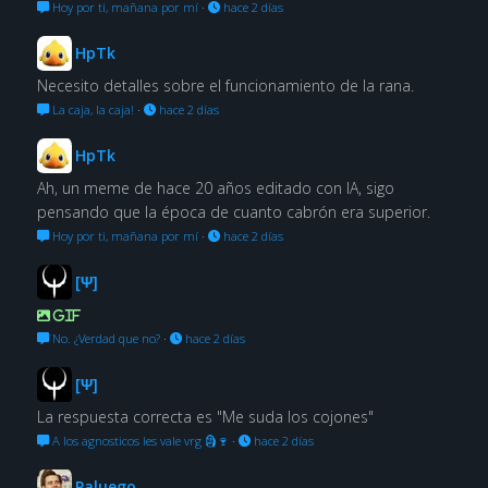
Hoy por ti, mañana por mí
·
hace 2 días
HpTk
Necesito detalles sobre el funcionamiento de la rana.
La caja, la caja!
·
hace 2 días
HpTk
Ah, un meme de hace 20 años editado con IA, sigo
pensando que la época de cuanto cabrón era superior.
Hoy por ti, mañana por mí
·
hace 2 días
[Ψ]
GIF
No. ¿Verdad que no?
·
hace 2 días
[Ψ]
La respuesta correcta es "Me suda los cojones"
A los agnosticos les vale vrg 🗿🍷
·
hace 2 días
Paluego