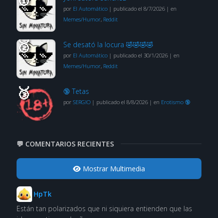
por
El Automático
|
publicado el 8/7/2026
|
en
Memes/Humor
,
Reddit
Se desató la locura 🤣🤣🤣🤣
por
El Automático
|
publicado el 30/1/2026
|
en
Memes/Humor
,
Reddit
🔞 Tetas
por
SERGIO
|
publicado el 8/8/2026
|
en
Erotismo 🔞
💬 COMENTARIOS RECIENTES
Mostrar Multimedia
HpTk
Están tan polarizados que ni siquiera entienden que las