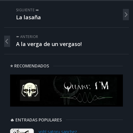
SIGUIENTE ➡️
La lasaña
⬅️ ANTERIOR
A la verga de un vergaso!
⭐ RECOMENDADOS
🔥 ENTRADAS POPULARES
yoh! satoru sanchez