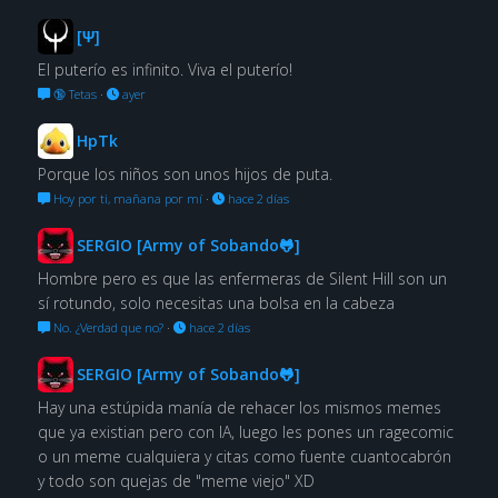
[Ψ]
El puterío es infinito. Viva el puterío!
🔞 Tetas
·
ayer
HpTk
Porque los niños son unos hijos de puta.
Hoy por ti, mañana por mí
·
hace 2 días
SERGIO [Army of Sobando🐸]
Hombre pero es que las enfermeras de Silent Hill son un
sí rotundo, solo necesitas una bolsa en la cabeza
No. ¿Verdad que no?
·
hace 2 días
SERGIO [Army of Sobando🐸]
Hay una estúpida manía de rehacer los mismos memes
que ya existian pero con IA, luego les pones un ragecomic
o un meme cualquiera y citas como fuente cuantocabrón
y todo son quejas de "meme viejo" XD