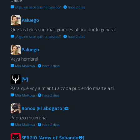
balde.
¿Alguien sabe qué ha pasado?
·
hace 2 días
Paluego
Que las teles son más grandes ahora por lo general
¿Alguien sabe qué ha pasado?
·
hace 2 días
Paluego
Vaya hembra!
Mia Malkova
·
hace 2 días
[Ψ]
Para qué voy a miar tu alcoba pudiendo miarte a tí.
Mia Malkova
·
hace 2 días
Bonox (El abogato )⚖
Pedazo mujerona.
Mia Malkova
·
hace 2 días
SERGIO [Army of Sobando🐸]