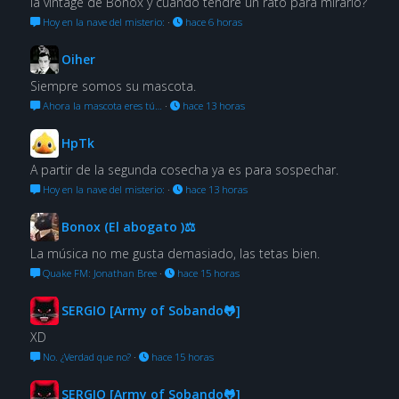
la vintage de Bonox y cuándo tendré un rato para mirarlo?
Hoy en la nave del misterio:
·
hace 6 horas
Oiher
Siempre somos su mascota.
Ahora la mascota eres tú…
·
hace 13 horas
HpTk
A partir de la segunda cosecha ya es para sospechar.
Hoy en la nave del misterio:
·
hace 13 horas
Bonox (El abogato )⚖
La música no me gusta demasiado, las tetas bien.
Quake FM: Jonathan Bree
·
hace 15 horas
SERGIO [Army of Sobando🐸]
XD
No. ¿Verdad que no?
·
hace 15 horas
SERGIO [Army of Sobando🐸]