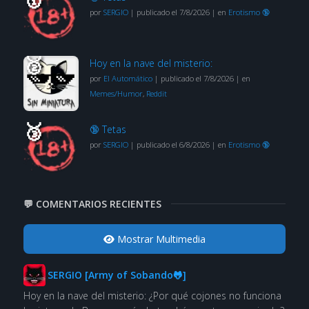
por
SERGIO
|
publicado el 7/8/2026
|
en
Erotismo 🔞
Hoy en la nave del misterio:
por
El Automático
|
publicado el 7/8/2026
|
en
Memes/Humor
,
Reddit
🔞 Tetas
por
SERGIO
|
publicado el 6/8/2026
|
en
Erotismo 🔞
💬 COMENTARIOS RECIENTES
Mostrar Multimedia
SERGIO [Army of Sobando🐸]
Hoy en la nave del misterio: ¿Por qué cojones no funciona