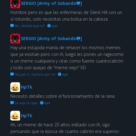
SERGIO [Army of Sobando🐸]
Hombre pero es que las enfermeras de Silent Hill son un
sí rotundo, solo necesitas una bolsa en la cabeza
No. ¿Verdad que no?
·
ayer
SERGIO [Army of Sobando🐸]
Hay una estúpida manía de rehacer los mismos memes
que ya existian pero con IA, luego les pones un ragecomic
o un meme cualquiera y citas como fuente cuantocabrón
y todo son quejas de "meme viejo" XD
Hoy por ti, mañana por mí
·
ayer
HpTk
Necesito detalles sobre el funcionamiento de la rana.
La caja, la caja!
·
ayer
HpTk
Ah, un meme de hace 20 años editado con IA, sigo
pensando que la época de cuanto cabrón era superior.