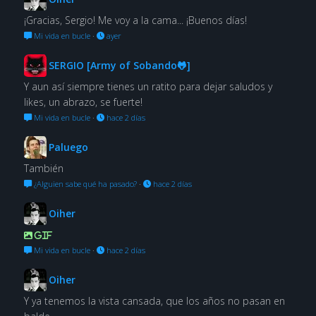
¡Gracias, Sergio! Me voy a la cama... ¡Buenos días!
Mi vida en bucle
·
ayer
SERGIO [Army of Sobando🐸]
Y aun así siempre tienes un ratito para dejar saludos y
likes, un abrazo, se fuerte!
Mi vida en bucle
·
hace 2 días
Paluego
También
¿Alguien sabe qué ha pasado?
·
hace 2 días
Oiher
GIF
Mi vida en bucle
·
hace 2 días
Oiher
Y ya tenemos la vista cansada, que los años no pasan en