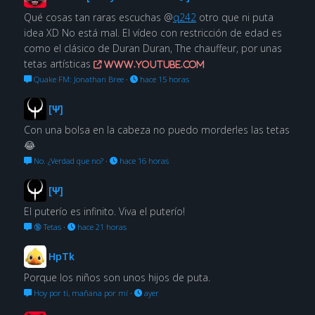
Qué cosas tan raras escuchas @
q242
otro que ni puta
idea XD No está mal. El vídeo con restricción de edad es
como el clásico de Duran Duran, The chauffeur, por unas
tetas artísticas
www.youtube.com
Quake FM: Jonathan Bree
·
hace 15 horas
[Ψ]
Con una bolsa en la cabeza no puedo morderles las tetas
😂
No. ¿Verdad que no?
·
hace 16 horas
[Ψ]
El puterío es infinito. Viva el puterío!
🔞 Tetas
·
hace 21 horas
HpTk
Porque los niños son unos hijos de puta.
Hoy por ti, mañana por mí
·
ayer