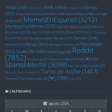
BME
(490)
Cómics
7Vidas
(245)
Artículo
(62)
Comida
(73)
(309)
Humor Negro
(108)
Hombres
(90)
La vintage
Drojas
(70)
FALSO
(63)
MemesEnEspanol
(3212)
de Bonox
(81)
MemesymasMemes
(335)
Miérculos
Metal
(63)
MiedOctubre
(60)
Mozas
(141)
Mola
(107)
MUSITETAS
(117)
(83)
MUSICULOS
(93)
música
Perrete
(304)
NSFW
(122)
Películas
(111)
Pantallazos
(94)
(60)
Porculación
Pin up
(307)
Picante
(117)
Plot twist
(75)
Pollas
(63)
Reddit
(350)
Quake FM
(242)
r/Interesting
(100)
(7852)
Sin pirulís [Ψ]
(105)
Simpsons
(98)
Satisfactorio
(67)
SpanishMeme
(3098)
Star Wars
(92)
Surtido
(97)
Turno de noche
(1457)
Tessa
(63)
That's racist!
(77)
[Ψ]
(586)
Viernes
(116)
Yanquilandia
(59)
Épico
(59)
📅 CALENDARIO
agosto 2026
L
M
X
J
V
S
D