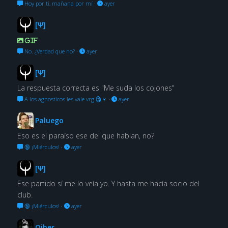
Hoy por ti, mañana por mí
·
ayer
[Ψ]
GIF
No. ¿Verdad que no?
·
ayer
[Ψ]
La respuesta correcta es "Me suda los cojones"
A los agnosticos les vale vrg 🗿🍷
·
ayer
Paluego
Eso es el paraíso ese del que hablan, no?
🔞 ¡Miérculos!
·
ayer
[Ψ]
Ese partido sí me lo veía yo. Y hasta me hacía socio del
club.
🔞 ¡Miérculos!
·
ayer
Oiher