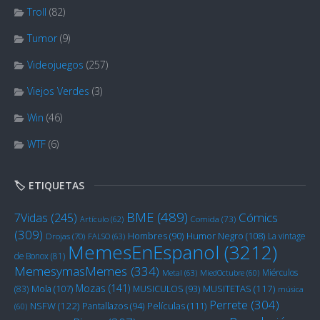
Troll
(82)
Tumor
(9)
Videojuegos
(257)
Viejos Verdes
(3)
Win
(46)
WTF
(6)
🏷️ ETIQUETAS
BME
(489)
Cómics
7Vidas
(245)
Artículo
(62)
Comida
(73)
(309)
Humor Negro
(108)
Hombres
(90)
La vintage
Drojas
(70)
FALSO
(63)
MemesEnEspanol
(3212)
de Bonox
(81)
MemesymasMemes
(334)
Miérculos
Metal
(63)
MiedOctubre
(60)
Mozas
(141)
Mola
(107)
MUSITETAS
(117)
(83)
MUSICULOS
(93)
música
Perrete
(304)
NSFW
(122)
Películas
(111)
Pantallazos
(94)
(60)