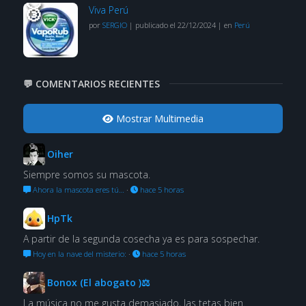
Viva Perú
por
SERGIO
|
publicado el 22/12/2024
|
en
Perú
💬 COMENTARIOS RECIENTES
Mostrar Multimedia
Oiher
Siempre somos su mascota.
Ahora la mascota eres tú…
·
hace 5 horas
HpTk
A partir de la segunda cosecha ya es para sospechar.
Hoy en la nave del misterio:
·
hace 5 horas
Bonox (El abogato )⚖
La música no me gusta demasiado, las tetas bien.