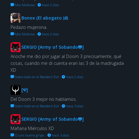
Mia Malkova
·
hace 2 días
Bonox (El abogato )⚖
Pedazo mujerona.
Mia Malkova
·
hace 2 días
SERGIO [Army of Sobando🐸]
Anoche me dio por jugar al Doom 3 precisamente, qué
cosas, cuando me di cuenta eran las 3 de la madrugada
XD
Sobre todo en el Resident Evil
·
hace 2 días
[Ψ]
Del Doom 3 mejor no hablamos.
Sobre todo en el Resident Evil
·
hace 3 días
SERGIO [Army of Sobando🐸]
Mañana Miérculos XD
O una buena gripe.
·
hace 3 días