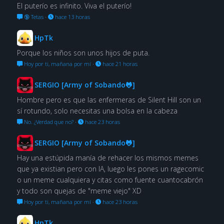
El puterío es infinito. Viva el puterío!
🔞 Tetas
·
hace 13 horas
HpTk
Porque los niños son unos hijos de puta.
Hoy por ti, mañana por mí
·
hace 21 horas
SERGIO [Army of Sobando🐸]
Hombre pero es que las enfermeras de Silent Hill son un
sí rotundo, solo necesitas una bolsa en la cabeza
No. ¿Verdad que no?
·
hace 23 horas
SERGIO [Army of Sobando🐸]
Hay una estúpida manía de rehacer los mismos memes
que ya existian pero con IA, luego les pones un ragecomic
o un meme cualquiera y citas como fuente cuantocabrón
y todo son quejas de "meme viejo" XD
Hoy por ti, mañana por mí
·
hace 23 horas
HpTk