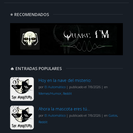
⭐ RECOMENDADOS
🔥 ENTRADAS POPULARES
Hoy en la nave del misterio:
por
El Automático
|
publicado el 7/8/2026
|
en
Memes/Humor
,
Reddit
Ahora la mascota eres tú…
por
El Automático
|
publicado el 7/8/2026
|
en
Gatos
,
Reddit