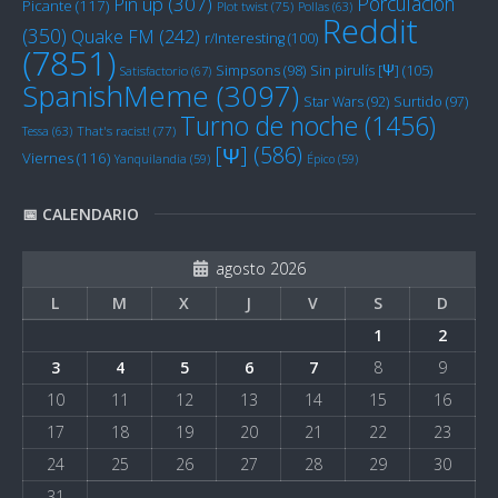
Porculación
Pin up
(307)
Picante
(117)
Plot twist
(75)
Pollas
(63)
Reddit
(350)
Quake FM
(242)
r/Interesting
(100)
(7851)
Sin pirulís [Ψ]
(105)
Simpsons
(98)
Satisfactorio
(67)
SpanishMeme
(3097)
Star Wars
(92)
Surtido
(97)
Turno de noche
(1456)
Tessa
(63)
That's racist!
(77)
[Ψ]
(586)
Viernes
(116)
Yanquilandia
(59)
Épico
(59)
📅 CALENDARIO
agosto 2026
L
M
X
J
V
S
D
1
2
3
4
5
6
7
8
9
10
11
12
13
14
15
16
17
18
19
20
21
22
23
24
25
26
27
28
29
30
31