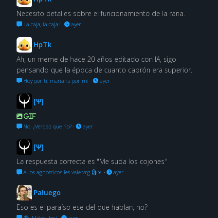
Necesito detalles sobre el funcionamiento de la rana.
La caja, la caja!
·
ayer
HpTk
Ah, un meme de hace 20 años editado con IA, sigo
pensando que la época de cuanto cabrón era superior.
Hoy por ti, mañana por mí
·
ayer
[Ψ]
GIF
No. ¿Verdad que no?
·
ayer
[Ψ]
La respuesta correcta es "Me suda los cojones"
A los agnosticos les vale vrg 🗿🍷
·
ayer
Paluego
Eso es el paraíso ese del que hablan, no?
🔞 ¡Miérculos!
·
ayer