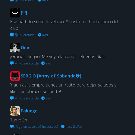
[Ψ]
Ese partido sí me lo veía yo. Y hasta me hacía socio del
club.
🔞 ¡Miérculos!
·
ayer
Oiher
¡Gracias, Sergio! Me voy a la cama... ¡Buenos días!
Mi vida en bucle
·
ayer
SERGIO [Army of Sobando🐸]
Y aun así siempre tienes un ratito para dejar saludos y
likes, un abrazo, se fuerte!
Mi vida en bucle
·
ayer
Paluego
También
¿Alguien sabe qué ha pasado?
·
hace 2 días