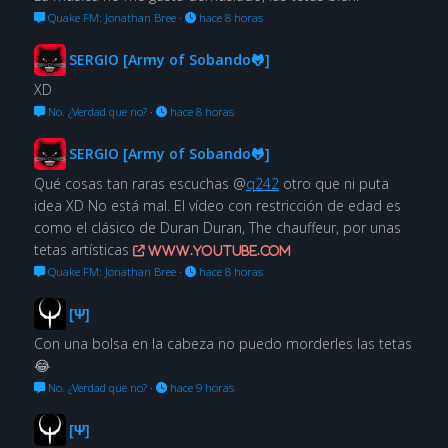
Quake FM: Jonathan Bree
·
hace 8 horas
SERGIO [Army of Sobando🐸]
XD
No. ¿Verdad que no?
·
hace 8 horas
SERGIO [Army of Sobando🐸]
Qué cosas tan raras escuchas @
q242
otro que ni puta
idea XD No está mal. El vídeo con restricción de edad es
como el clásico de Duran Duran, The chauffeur, por unas
tetas artísticas
www.youtube.com
Quake FM: Jonathan Bree
·
hace 8 horas
[Ψ]
Con una bolsa en la cabeza no puedo morderles las tetas
😂
No. ¿Verdad que no?
·
hace 9 horas
[Ψ]