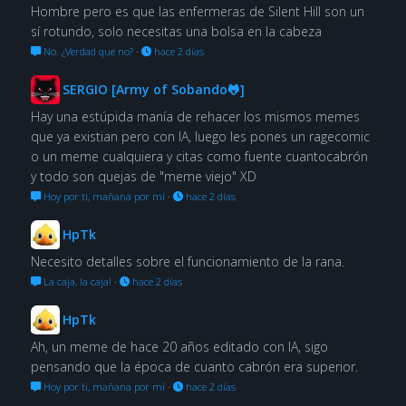
Hombre pero es que las enfermeras de Silent Hill son un
sí rotundo, solo necesitas una bolsa en la cabeza
No. ¿Verdad que no?
·
hace 2 días
SERGIO [Army of Sobando🐸]
Hay una estúpida manía de rehacer los mismos memes
que ya existian pero con IA, luego les pones un ragecomic
o un meme cualquiera y citas como fuente cuantocabrón
y todo son quejas de "meme viejo" XD
Hoy por ti, mañana por mí
·
hace 2 días
HpTk
Necesito detalles sobre el funcionamiento de la rana.
La caja, la caja!
·
hace 2 días
HpTk
Ah, un meme de hace 20 años editado con IA, sigo
pensando que la época de cuanto cabrón era superior.
Hoy por ti, mañana por mí
·
hace 2 días