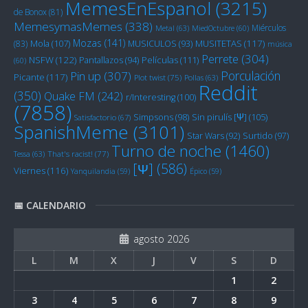
MemesEnEspanol
(3215)
de Bonox
(81)
MemesymasMemes
(338)
Miérculos
Metal
(63)
MiedOctubre
(60)
Mozas
(141)
Mola
(107)
MUSITETAS
(117)
(83)
MUSICULOS
(93)
música
Perrete
(304)
NSFW
(122)
Películas
(111)
Pantallazos
(94)
(60)
Porculación
Pin up
(307)
Picante
(117)
Plot twist
(75)
Pollas
(63)
Reddit
(350)
Quake FM
(242)
r/Interesting
(100)
(7858)
Sin pirulís [Ψ]
(105)
Simpsons
(98)
Satisfactorio
(67)
SpanishMeme
(3101)
Star Wars
(92)
Surtido
(97)
Turno de noche
(1460)
Tessa
(63)
That's racist!
(77)
[Ψ]
(586)
Viernes
(116)
Yanquilandia
(59)
Épico
(59)
📅 CALENDARIO
agosto 2026
L
M
X
J
V
S
D
1
2
3
4
5
6
7
8
9