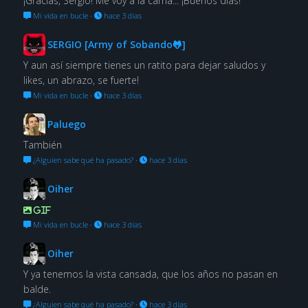
¡Gracias, Sergio! Me voy a la cama... ¡Buenos días!
Mi vida en bucle
·
hace 3 días
SERGIO [Army of Sobando🐸]
Y aun así siempre tienes un ratito para dejar saludos y
likes, un abrazo, se fuerte!
Mi vida en bucle
·
hace 3 días
Paluego
También
¿Alguien sabe qué ha pasado?
·
hace 3 días
Oiher
GIF
Mi vida en bucle
·
hace 3 días
Oiher
Y ya tenemos la vista cansada, que los años no pasan en
balde.
¿Alguien sabe qué ha pasado?
·
hace 3 días