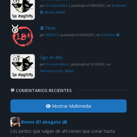
por
El Automático
|
publicado el 9/8/2026
|
en
Erotismo
🔞
,
Mozas
,
Reddit
🔞 Tetas
por
SERGIO
|
publicado el 8/8/2026
|
en
Erotismo 🔞
Sigo en ello…
por
El Automático
|
publicado el 3/2/2026
|
en
Memes/Humor
,
Reddit
💬 COMENTARIOS RECIENTES
Mostrar Multimedia
Bonox (El abogato )⚖
Los pedos que salgan de ahí tienen que sonar hasta