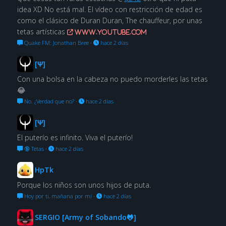
idea XD No está mal. El vídeo con restricción de edad es
como el clásico de Duran Duran, The chauffeur, por unas
tetas artísticas
www.youtube.com
Quake FM: Jonathan Bree
·
hace 2 días
[Ψ]
Con una bolsa en la cabeza no puedo morderles las tetas
😂
No. ¿Verdad que no?
·
hace 2 días
[Ψ]
El puterío es infinito. Viva el puterío!
🔞 Tetas
·
hace 2 días
HpTk
Porque los niños son unos hijos de puta.
Hoy por ti, mañana por mí
·
hace 2 días
SERGIO [Army of Sobando🐸]