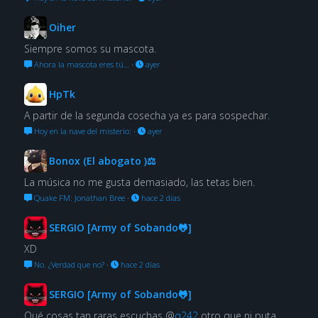
Oiher
Siempre somos su mascota.
Ahora la mascota eres tú…
·
ayer
HpTk
A partir de la segunda cosecha ya es para sospechar.
Hoy en la nave del misterio:
·
ayer
Bonox (El abogato )⚖
La música no me gusta demasiado, las tetas bien.
Quake FM: Jonathan Bree
·
hace 2 días
SERGIO [Army of Sobando🐸]
XD
No. ¿Verdad que no?
·
hace 2 días
SERGIO [Army of Sobando🐸]
Qué cosas tan raras escuchas @
q242
otro que ni puta