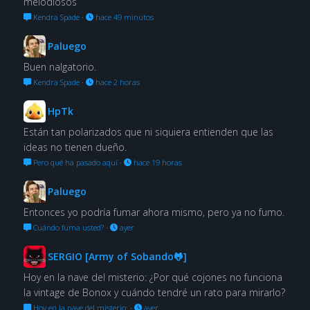
melodiosos
Kendra Spade
·
hace 49 minutos
Paluego
Buen nalgatorio.
Kendra Spade
·
hace 2 horas
HpTk
Están tan polarizados que ni siquiera entienden que las
ideas no tienen dueño.
Pero qué ha pasado aquí
·
hace 19 horas
Paluego
Entonces yo podría fumar ahora mismo, pero ya no fumo.
Cuándo fuma usted?
·
ayer
SERGIO [Army of Sobando🐸]
Hoy en la nave del misterio: ¿Por qué cojones no funciona
la vintage de Bonox y cuándo tendré un rato para mirarlo?
Hoy en la nave del misterio:
·
ayer