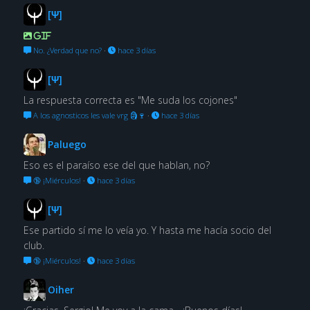
[Ψ]
GIF
No. ¿Verdad que no?
·
hace 3 días
[Ψ]
La respuesta correcta es "Me suda los cojones"
A los agnosticos les vale vrg 🗿🍷
·
hace 3 días
Paluego
Eso es el paraíso ese del que hablan, no?
🔞 ¡Miérculos!
·
hace 3 días
[Ψ]
Ese partido sí me lo veía yo. Y hasta me hacía socio del
club.
🔞 ¡Miérculos!
·
hace 3 días
Oiher