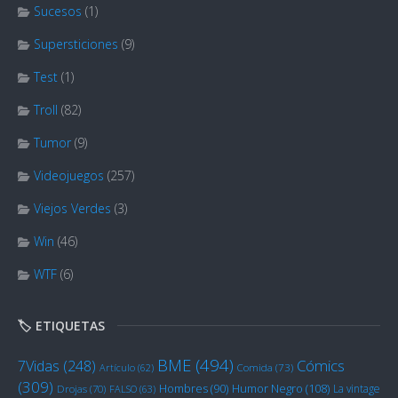
Sucesos
(1)
Supersticiones
(9)
Test
(1)
Troll
(82)
Tumor
(9)
Videojuegos
(257)
Viejos Verdes
(3)
Win
(46)
WTF
(6)
🏷️ ETIQUETAS
BME
(494)
Cómics
7Vidas
(248)
Artículo
(62)
Comida
(73)
(309)
Humor Negro
(108)
Hombres
(90)
La vintage
Drojas
(70)
FALSO
(63)