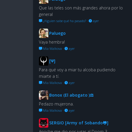
Que las teles son más grandes ahora por lo
general
¿Alguien sabe qué ha pasado?
·
ayer
Paluego
Vaya hembra!
Mia Malkova
·
ayer
[Ψ]
Para qué voy a miar tu alcoba pudiendo
miarte a tí.
Mia Malkova
·
ayer
Bonox (El abogato )⚖
Pedazo mujerona.
Mia Malkova
·
ayer
SERGIO [Army of Sobando🐸]
Anoche me dio por jugar al Doom 3