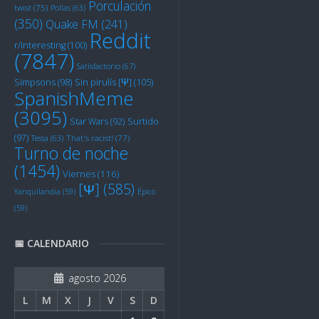
Porculación
twist
(75)
Pollas
(63)
(350)
Quake FM
(241)
Reddit
r/Interesting
(100)
(7847)
Satisfactorio
(67)
Sin pirulís [Ψ]
(105)
Simpsons
(98)
SpanishMeme
(3095)
Star Wars
(92)
Surtido
(97)
Tessa
(63)
That's racist!
(77)
Turno de noche
(1454)
Viernes
(116)
[Ψ]
(585)
Yanquilandia
(59)
Épico
(59)
📅 CALENDARIO
agosto 2026
L
M
X
J
V
S
D