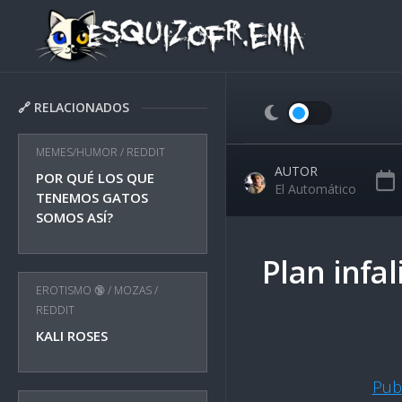
Skip
to
content
🔗 RELACIONADOS
MEMES/HUMOR
/
REDDIT
AUTOR
POR QUÉ LOS QUE
El Automático
TENEMOS GATOS
SOMOS ASÍ?
Plan infal
EROTISMO 🔞
/
MOZAS
/
REDDIT
KALI ROSES
Pub