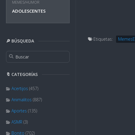
MEMES/HUMOR
ADOLESCENTES
Etiquetas:
MemesE
🔎 BÚSQUEDA
🔖 CATEGORÍAS
Acertijos
(457)
Animalitos
(887)
Aportes
(135)
ASMR
(3)
Bonito
(702)