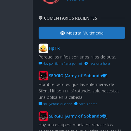
💬 COMENTARIOS RECIENTES
Mostrar Multimedia
HpTk
Porque los niños son unos hijos de puta.
Hoy por ti, mañana por mí
·
hace una hora
SERGIO [Army of Sobando🐸]
Hombre pero es que las enfermeras de
Silent Hill son un sí rotundo, solo necesitas
una bolsa en la cabeza
No. ¿Verdad que no?
·
hace 3 horas
SERGIO [Army of Sobando🐸]
Hay una estúpida manía de rehacer los