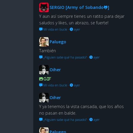
SERGIO [Army of Sobando🐸]
Y aun así siempre tienes un ratito para dejar
saludos y likes, un abrazo, se fuerte!
Mi vida en bucle
·
ayer
Paluego
También
¿Alguien sabe qué ha pasado?
·
ayer
Oiher
GIF
Mi vida en bucle
·
ayer
Oiher
Y ya tenemos la vista cansada, que los años
no pasan en balde.
¿Alguien sabe qué ha pasado?
·
ayer
Paluego