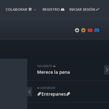
COLABORAR 🛠️
REGISTRO 👥
INICIAR SESIÓN ✅
ENVIAR
APORTE
📝
ENVIAR
REPORTE
🚧
SUGERENCIAS
SIGUIENTE ➡️
💡
Merece la pena
⬅️ ANTERIOR
🥖Entrepanes🥖