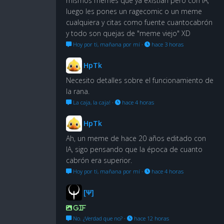
mismos memes que ya existian pero con IA,
luego les pones un ragecomic o un meme
cualquiera y citas como fuente cuantocabrón
y todo son quejas de "meme viejo" XD
Hoy por ti, mañana por mí
·
hace 3 horas
HpTk
Necesito detalles sobre el funcionamiento de
la rana.
La caja, la caja!
·
hace 4 horas
HpTk
Ah, un meme de hace 20 años editado con
IA, sigo pensando que la época de cuanto
cabrón era superior.
Hoy por ti, mañana por mí
·
hace 4 horas
[Ψ]
GIF
No. ¿Verdad que no?
·
hace 12 horas