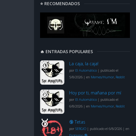
⭐ RECOMENDADOS
🔥 ENTRADAS POPULARES
La caja, la caja!
por
El Automático
|
publicado el
5/8/2026
|
en
Memes/Humor
,
Reddit
Hoy por ti, mañana por mí
por
El Automático
|
publicado el
6/8/2026
|
en
Memes/Humor
,
Reddit
🔞 Tetas
por
SERGIO
|
publicado el 6/8/2026
|
en
Erotismo 🔞