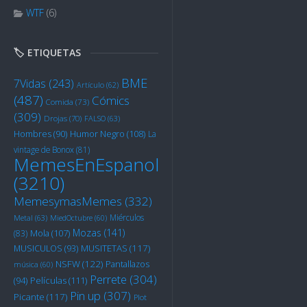
WTF
(6)
🏷️ ETIQUETAS
BME
7Vidas
(243)
Artículo
(62)
(487)
Cómics
Comida
(73)
(309)
Drojas
(70)
FALSO
(63)
Humor Negro
(108)
Hombres
(90)
La
vintage de Bonox
(81)
MemesEnEspanol
(3210)
MemesymasMemes
(332)
Miérculos
Metal
(63)
MiedOctubre
(60)
Mozas
(141)
Mola
(107)
(83)
MUSITETAS
(117)
MUSICULOS
(93)
NSFW
(122)
Pantallazos
música
(60)
Perrete
(304)
Películas
(111)
(94)
Pin up
(307)
Picante
(117)
Plot