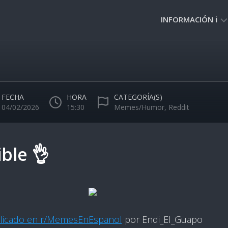
INFORMACIÓN ℹ️
PRIVACIDAD
🔒
NORMAS
DE
FECHA
HORA
CATEGORÍA(S)
USO
04/02/2026
15:30
Memes/Humor
,
Reddit
🚸
ible 👌
licado en r/MemesEnEspanol
por Endi_El_Guapo