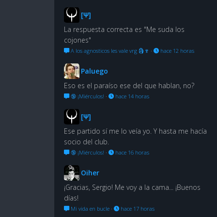
[Ψ]
La respuesta correcta es "Me suda los
cojones"
A los agnosticos les vale vrg 🗿🍷
·
hace 12 horas
Paluego
Eso es el paraíso ese del que hablan, no?
🔞 ¡Miérculos!
·
hace 14 horas
[Ψ]
Ese partido sí me lo veía yo. Y hasta me hacía
socio del club.
🔞 ¡Miérculos!
·
hace 16 horas
Oiher
¡Gracias, Sergio! Me voy a la cama... ¡Buenos
días!
Mi vida en bucle
·
hace 17 horas