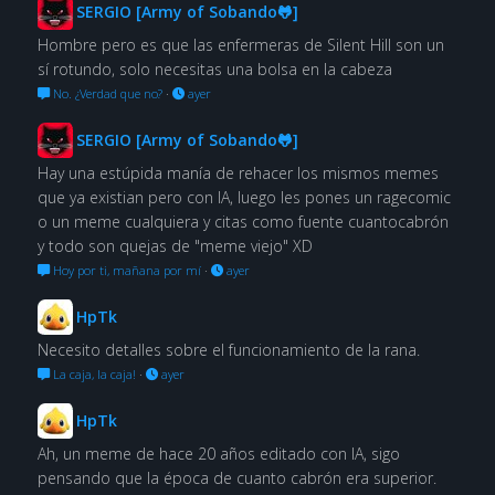
SERGIO [Army of Sobando🐸]
Hombre pero es que las enfermeras de Silent Hill son un
sí rotundo, solo necesitas una bolsa en la cabeza
No. ¿Verdad que no?
·
ayer
SERGIO [Army of Sobando🐸]
Hay una estúpida manía de rehacer los mismos memes
que ya existian pero con IA, luego les pones un ragecomic
o un meme cualquiera y citas como fuente cuantocabrón
y todo son quejas de "meme viejo" XD
Hoy por ti, mañana por mí
·
ayer
HpTk
Necesito detalles sobre el funcionamiento de la rana.
La caja, la caja!
·
ayer
HpTk
Ah, un meme de hace 20 años editado con IA, sigo
pensando que la época de cuanto cabrón era superior.