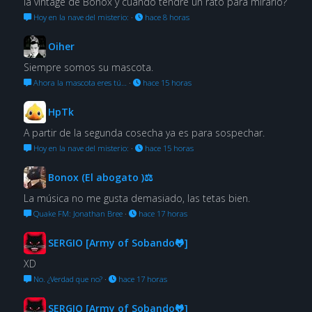
la vintage de Bonox y cuándo tendré un rato para mirarlo?
Hoy en la nave del misterio:
·
hace 8 horas
Oiher
Siempre somos su mascota.
Ahora la mascota eres tú…
·
hace 15 horas
HpTk
A partir de la segunda cosecha ya es para sospechar.
Hoy en la nave del misterio:
·
hace 15 horas
Bonox (El abogato )⚖
La música no me gusta demasiado, las tetas bien.
Quake FM: Jonathan Bree
·
hace 17 horas
SERGIO [Army of Sobando🐸]
XD
No. ¿Verdad que no?
·
hace 17 horas
SERGIO [Army of Sobando🐸]