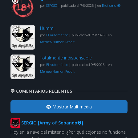
por
SERGIO
|
publicado el 7/8/2026
|
en
Erotismo 🔞
Humm
por
El Automático
|
publicado el 7/8/2026
|
en
Memes/Humor
,
Reddit
Totalmente indispensable
por
El Automático
|
publicado el 9/5/2025
|
en
Memes/Humor
,
Reddit
💬 COMENTARIOS RECIENTES
Mostrar Multimedia
SERGIO [Army of Sobando🐸]
Hoy en la nave del misterio: ¿Por qué cojones no funciona