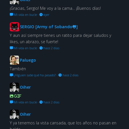
¡Gracias, Sergio! Me voy a la cama... ¡Buenos días!
Mi vida en bucle
·
ayer
SERGIO [Army of Sobando🐸]
Y aun así siempre tienes un ratito para dejar saludos y
likes, un abrazo, se fuerte!
Mi vida en bucle
·
hace 2 días
Paluego
También
¿Alguien sabe qué ha pasado?
·
hace 2 días
Oiher
GIF
Mi vida en bucle
·
hace 2 días
Oiher
Y ya tenemos la vista cansada, que los años no pasan en