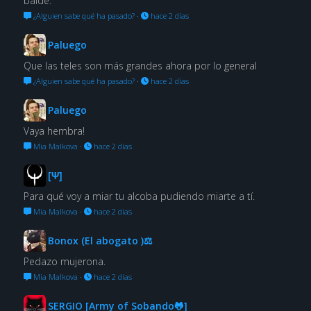
balde.
¿Alguien sabe qué ha pasado?
·
hace 2 días
Paluego
Que las teles son más grandes ahora por lo general
¿Alguien sabe qué ha pasado?
·
hace 2 días
Paluego
Vaya hembra!
Mia Malkova
·
hace 2 días
[Ψ]
Para qué voy a miar tu alcoba pudiendo miarte a tí.
Mia Malkova
·
hace 2 días
Bonox (El abogato )⚖
Pedazo mujerona.
Mia Malkova
·
hace 2 días
SERGIO [Army of Sobando🐸]