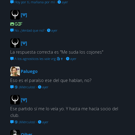
Hoy por ti, mañana por mí
·
ayer
[Ψ]
GIF
No. ¿Verdad que no?
·
ayer
[Ψ]
La respuesta correcta es "Me suda los cojones"
A los agnosticos les vale vrg 🗿🍷
·
ayer
Paluego
Eso es el paraíso ese del que hablan, no?
🔞 ¡Miérculos!
·
ayer
[Ψ]
Ese partido sí me lo veía yo. Y hasta me hacía socio del
club.
🔞 ¡Miérculos!
·
ayer
Oiher