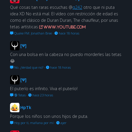
Qué cosas tan raras escuchas @
q242
otro que ni puta
idea XD No está mal. El vídeo con restricción de edad es
como el clásico de Duran Duran, The chauffeur, por unas
tetas artísticas
www.youtube.com
Quake FM: Jonathan Bree
·
hace 18 horas
[Ψ]
Con una bolsa en la cabeza no puedo morderles las tetas
😂
No. ¿Verdad que no?
·
hace 18 horas
[Ψ]
El puterío es infinito. Viva el puterío!
🔞 Tetas
·
hace 23 horas
HpTk
Porque los niños son unos hijos de puta.
Hoy por ti, mañana por mí
·
ayer