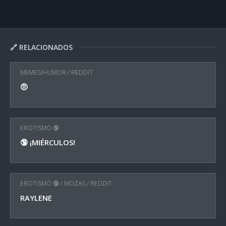
🔗 RELACIONADOS
MEMES/HUMOR
/
REDDIT
🤨
EROTISMO 🔞
🔞 ¡MIÉRCULOS!
EROTISMO 🔞
/
MOZAS
/
REDDIT
RAYLENE