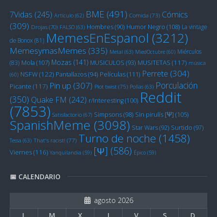
BME
(491)
Cómics
7Vidas
(245)
Artículo
(62)
Comida
(73)
(309)
Humor Negro
(108)
Hombres
(90)
La vintage
Drojas
(70)
FALSO
(63)
MemesEnEspanol
(3212)
de Bonox
(81)
MemesymasMemes
(335)
Miérculos
Metal
(63)
MiedOctubre
(60)
Mozas
(141)
Mola
(107)
MUSITETAS
(117)
(83)
MUSICULOS
(93)
música
Perrete
(304)
NSFW
(122)
Películas
(111)
Pantallazos
(94)
(60)
Porculación
Pin up
(307)
Picante
(117)
Plot twist
(75)
Pollas
(63)
Reddit
(350)
Quake FM
(242)
r/Interesting
(100)
(7853)
Sin pirulís [Ψ]
(105)
Simpsons
(98)
Satisfactorio
(67)
SpanishMeme
(3098)
Star Wars
(92)
Surtido
(97)
Turno de noche
(1458)
Tessa
(63)
That's racist!
(77)
[Ψ]
(586)
Viernes
(116)
Yanquilandia
(59)
Épico
(59)
📅 CALENDARIO
agosto 2026
L
M
X
J
V
S
D