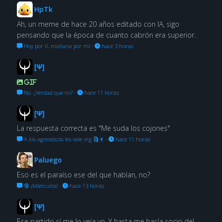
HpTk
Ah, un meme de hace 20 años editado con IA, sigo
pensando que la época de cuanto cabrón era superior.
Hoy por ti, mañana por mí
·
hace 3 horas
[Ψ]
GIF
No. ¿Verdad que no?
·
hace 11 horas
[Ψ]
La respuesta correcta es "Me suda los cojones"
A los agnosticos les vale vrg 🗿🍷
·
hace 11 horas
Paluego
Eso es el paraíso ese del que hablan, no?
🔞 ¡Miérculos!
·
hace 13 horas
[Ψ]
Ese partido sí me lo veía yo. Y hasta me hacía socio del