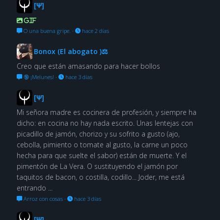
[Ψ]
GIF
O una buena gripe.
·
hace 2 días
Bonox (El abogato )⚖
Creo que están amasando para hacer bollos
🔞 ¡Melunes!
·
hace 3 días
[Ψ]
Mi señora madre es cocinera de profesión, y siempre ha
dicho: en cocina no hay nada escrito. Unas lentejas con
picadillo de jamón, chorizo y su sofrito a gusto (ajo,
cebolla, pimiento o tomate al gusto, la carne un poco
hecha para que suelte el sabor) están de muerte. Y el
pimentón de La Vera. O sustituyendo el jamón por
taquitos de bacon, o costilla, codillo... Joder, me está
entrando ...
Arroz con cosas
·
hace 3 días
[Ψ]