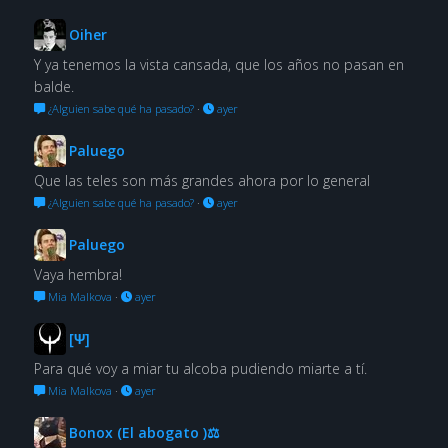
Oiher
Y ya tenemos la vista cansada, que los años no pasan en
balde.
¿Alguien sabe qué ha pasado?
·
ayer
Paluego
Que las teles son más grandes ahora por lo general
¿Alguien sabe qué ha pasado?
·
ayer
Paluego
Vaya hembra!
Mia Malkova
·
ayer
[Ψ]
Para qué voy a miar tu alcoba pudiendo miarte a tí.
Mia Malkova
·
ayer
Bonox (El abogato )⚖