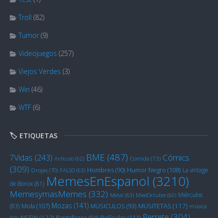
Troll
(82)
Tumor
(9)
Videojuegos
(257)
Viejos Verdes
(3)
Win
(46)
WTF
(6)
🏷️ ETIQUETAS
BME
(487)
Cómics
7Vidas
(243)
Artículo
(62)
Comida
(73)
(309)
Humor Negro
(108)
Hombres
(90)
La vintage
Drojas
(70)
FALSO
(63)
MemesEnEspanol
(3210)
de Bonox
(81)
MemesymasMemes
(332)
Miérculos
Metal
(63)
MiedOctubre
(60)
Mozas
(141)
Mola
(107)
MUSITETAS
(117)
(83)
MUSICULOS
(93)
música
Perrete
(304)
NSFW
(122)
Películas
(111)
Pantallazos
(94)
(60)