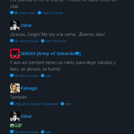
club.
🔞 ¡Miérculos!
·
hace 15 horas
Oiher
¡Gracias, Sergio! Me voy a la cama... ¡Buenos días!
Mi vida en bucle
·
hace 16 horas
SERGIO [Army of Sobando🐸]
Y aun así siempre tienes un ratito para dejar saludos y
likes, un abrazo, se fuerte!
Mi vida en bucle
·
ayer
Paluego
También
¿Alguien sabe qué ha pasado?
·
ayer
Oiher
GIF
Mi vida en bucle
·
ayer