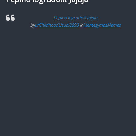
Pepino logrado!!! Jajaja
by
u/ChildhoodUsual8893
in
MemesymasMemes