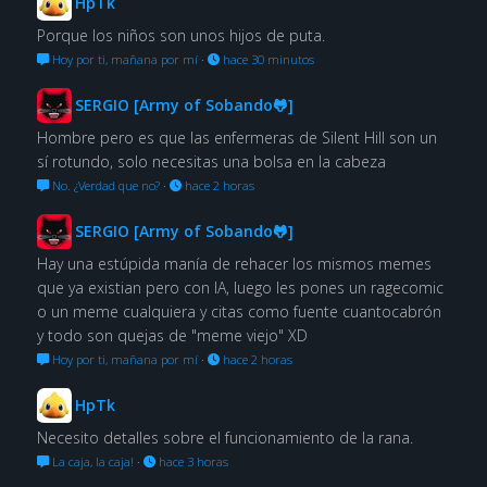
HpTk
Porque los niños son unos hijos de puta.
Hoy por ti, mañana por mí
·
hace 30 minutos
SERGIO [Army of Sobando🐸]
Hombre pero es que las enfermeras de Silent Hill son un
sí rotundo, solo necesitas una bolsa en la cabeza
No. ¿Verdad que no?
·
hace 2 horas
SERGIO [Army of Sobando🐸]
Hay una estúpida manía de rehacer los mismos memes
que ya existian pero con IA, luego les pones un ragecomic
o un meme cualquiera y citas como fuente cuantocabrón
y todo son quejas de "meme viejo" XD
Hoy por ti, mañana por mí
·
hace 2 horas
HpTk
Necesito detalles sobre el funcionamiento de la rana.
La caja, la caja!
·
hace 3 horas