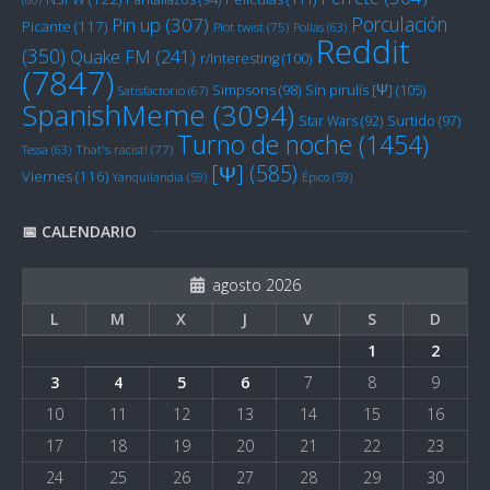
Porculación
Pin up
(307)
Picante
(117)
Plot twist
(75)
Pollas
(63)
Reddit
(350)
Quake FM
(241)
r/Interesting
(100)
(7847)
Sin pirulís [Ψ]
(105)
Simpsons
(98)
Satisfactorio
(67)
SpanishMeme
(3094)
Star Wars
(92)
Surtido
(97)
Turno de noche
(1454)
Tessa
(63)
That's racist!
(77)
[Ψ]
(585)
Viernes
(116)
Yanquilandia
(59)
Épico
(59)
📅 CALENDARIO
agosto 2026
L
M
X
J
V
S
D
1
2
3
4
5
6
7
8
9
10
11
12
13
14
15
16
17
18
19
20
21
22
23
24
25
26
27
28
29
30