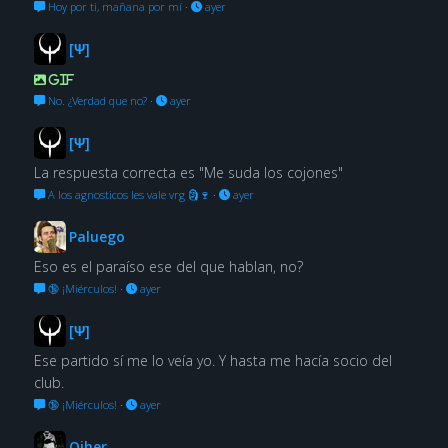
Hoy por ti, mañana por mí
·
ayer
[Ψ]
GIF
No. ¿Verdad que no?
·
ayer
[Ψ]
La respuesta correcta es "Me suda los cojones"
A los agnosticos les vale vrg 🗿🍷
·
ayer
Paluego
Eso es el paraíso ese del que hablan, no?
🔞 ¡Miérculos!
·
ayer
[Ψ]
Ese partido sí me lo veía yo. Y hasta me hacía socio del
club.
🔞 ¡Miérculos!
·
ayer
Oiher