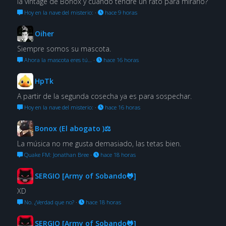
la vintage de Bonox y cuándo tendré un rato para mirarlo?
Hoy en la nave del misterio:
·
hace 9 horas
Oiher
Siempre somos su mascota.
Ahora la mascota eres tú…
·
hace 16 horas
HpTk
A partir de la segunda cosecha ya es para sospechar.
Hoy en la nave del misterio:
·
hace 16 horas
Bonox (El abogato )⚖
La música no me gusta demasiado, las tetas bien.
Quake FM: Jonathan Bree
·
hace 18 horas
SERGIO [Army of Sobando🐸]
XD
No. ¿Verdad que no?
·
hace 18 horas
SERGIO [Army of Sobando🐸]