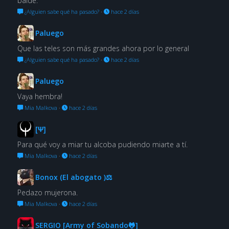
balde.
¿Alguien sabe qué ha pasado?
·
hace 2 días
Paluego
Que las teles son más grandes ahora por lo general
¿Alguien sabe qué ha pasado?
·
hace 2 días
Paluego
Vaya hembra!
Mia Malkova
·
hace 2 días
[Ψ]
Para qué voy a miar tu alcoba pudiendo miarte a tí.
Mia Malkova
·
hace 2 días
Bonox (El abogato )⚖
Pedazo mujerona.
Mia Malkova
·
hace 2 días
SERGIO [Army of Sobando🐸]