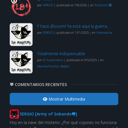
por
SERGIO
|
publicado el 7/8/2026
|
en
Erotismo 🔞
Y hace ¡Booom! Ya está aquí la guerra…
por
SERGIO
|
publicado el 13/1/2025
|
en
Interesante
Totalmente indispensable
por
El Automático
|
publicado el 9/5/2025
|
en
Memes/Humor
,
Reddit
💬 COMENTARIOS RECIENTES
Mostrar Multimedia
SERGIO [Army of Sobando🐸]
Hoy en la nave del misterio: ¿Por qué cojones no funciona