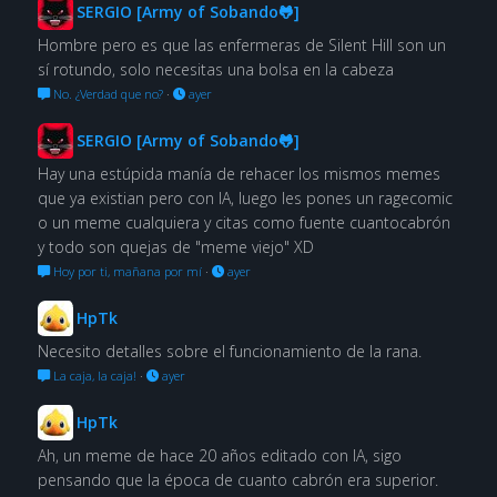
SERGIO [Army of Sobando🐸]
Hombre pero es que las enfermeras de Silent Hill son un
sí rotundo, solo necesitas una bolsa en la cabeza
No. ¿Verdad que no?
·
ayer
SERGIO [Army of Sobando🐸]
Hay una estúpida manía de rehacer los mismos memes
que ya existian pero con IA, luego les pones un ragecomic
o un meme cualquiera y citas como fuente cuantocabrón
y todo son quejas de "meme viejo" XD
Hoy por ti, mañana por mí
·
ayer
HpTk
Necesito detalles sobre el funcionamiento de la rana.
La caja, la caja!
·
ayer
HpTk
Ah, un meme de hace 20 años editado con IA, sigo
pensando que la época de cuanto cabrón era superior.