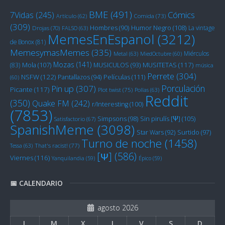
BME
(491)
Cómics
7Vidas
(245)
Artículo
(62)
Comida
(73)
(309)
Humor Negro
(108)
Hombres
(90)
La vintage
Drojas
(70)
FALSO
(63)
MemesEnEspanol
(3212)
de Bonox
(81)
MemesymasMemes
(335)
Miérculos
Metal
(63)
MiedOctubre
(60)
Mozas
(141)
Mola
(107)
MUSITETAS
(117)
(83)
MUSICULOS
(93)
música
Perrete
(304)
NSFW
(122)
Películas
(111)
Pantallazos
(94)
(60)
Porculación
Pin up
(307)
Picante
(117)
Plot twist
(75)
Pollas
(63)
Reddit
(350)
Quake FM
(242)
r/Interesting
(100)
(7853)
Sin pirulís [Ψ]
(105)
Simpsons
(98)
Satisfactorio
(67)
SpanishMeme
(3098)
Star Wars
(92)
Surtido
(97)
Turno de noche
(1458)
Tessa
(63)
That's racist!
(77)
[Ψ]
(586)
Viernes
(116)
Yanquilandia
(59)
Épico
(59)
📅 CALENDARIO
agosto 2026
L
M
X
J
V
S
D