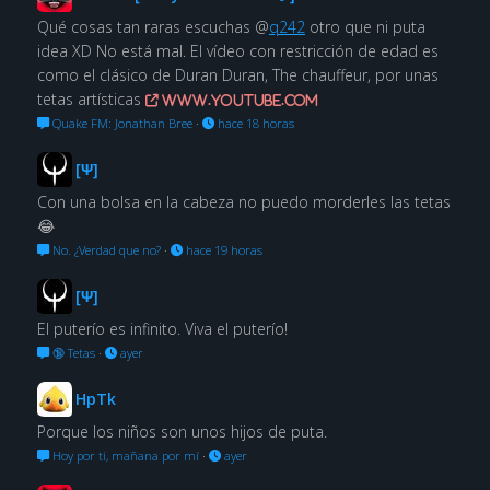
Qué cosas tan raras escuchas @
q242
otro que ni puta
idea XD No está mal. El vídeo con restricción de edad es
como el clásico de Duran Duran, The chauffeur, por unas
tetas artísticas
www.youtube.com
Quake FM: Jonathan Bree
·
hace 18 horas
[Ψ]
Con una bolsa en la cabeza no puedo morderles las tetas
😂
No. ¿Verdad que no?
·
hace 19 horas
[Ψ]
El puterío es infinito. Viva el puterío!
🔞 Tetas
·
ayer
HpTk
Porque los niños son unos hijos de puta.
Hoy por ti, mañana por mí
·
ayer