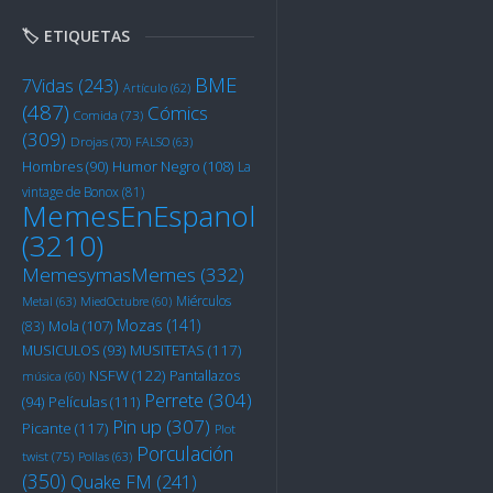
🏷️ ETIQUETAS
BME
7Vidas
(243)
Artículo
(62)
(487)
Cómics
Comida
(73)
(309)
Drojas
(70)
FALSO
(63)
Humor Negro
(108)
Hombres
(90)
La
vintage de Bonox
(81)
MemesEnEspanol
(3210)
MemesymasMemes
(332)
Miérculos
Metal
(63)
MiedOctubre
(60)
Mozas
(141)
Mola
(107)
(83)
MUSITETAS
(117)
MUSICULOS
(93)
NSFW
(122)
Pantallazos
música
(60)
Perrete
(304)
Películas
(111)
(94)
Pin up
(307)
Picante
(117)
Plot
Porculación
twist
(75)
Pollas
(63)
(350)
Quake FM
(241)