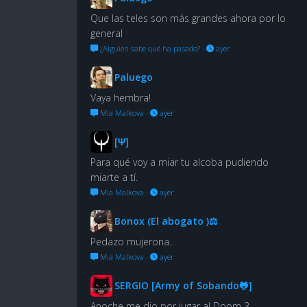
Que las teles son más grandes ahora por lo
general
¿Alguien sabe qué ha pasado?
·
ayer
Paluego
Vaya hembra!
Mia Malkova
·
ayer
[Ψ]
Para qué voy a miar tu alcoba pudiendo
miarte a tí.
Mia Malkova
·
ayer
Bonox (El abogato )⚖
Pedazo mujerona.
Mia Malkova
·
ayer
SERGIO [Army of Sobando🐸]
Anoche me dio por jugar al Doom 3