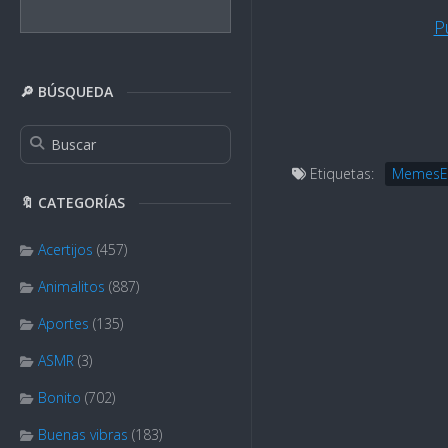
P
🔎 BÚSQUEDA
Etiquetas:
MemesE
🔖 CATEGORÍAS
Acertijos
(457)
Animalitos
(887)
Aportes
(135)
ASMR
(3)
Bonito
(702)
Buenas vibras
(183)