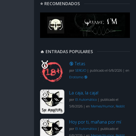
⭐ RECOMENDADOS
🔥 ENTRADAS POPULARES
🔞 Tetas
por
SERGIO
|
publicado el 6/8/2026
|
en
Erotismo 🔞
La caja, la caja!
por
El Automático
|
publicado el
5/8/2026
|
en
Memes/Humor
,
Reddit
Hoy por ti, mañana por mí
por
El Automático
|
publicado el
6/8/2026
|
en
Memes/Humor
,
Reddit