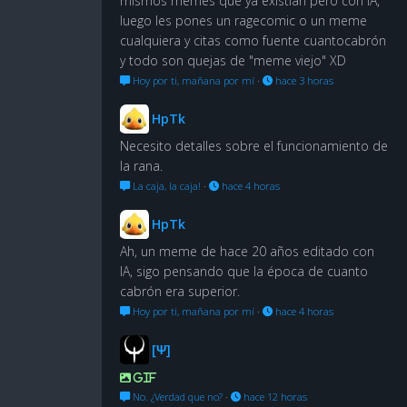
mismos memes que ya existian pero con IA,
luego les pones un ragecomic o un meme
cualquiera y citas como fuente cuantocabrón
y todo son quejas de "meme viejo" XD
Hoy por ti, mañana por mí
·
hace 3 horas
HpTk
Necesito detalles sobre el funcionamiento de
la rana.
La caja, la caja!
·
hace 4 horas
HpTk
Ah, un meme de hace 20 años editado con
IA, sigo pensando que la época de cuanto
cabrón era superior.
Hoy por ti, mañana por mí
·
hace 4 horas
[Ψ]
GIF
No. ¿Verdad que no?
·
hace 12 horas