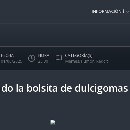
INFORMACIÓN ℹ️
PRIVACIDAD
🔒
NORMAS
DE
FECHA
HORA
CATEGORÍA(S)
USO
01/06/2025
23:30
Memes/Humor
,
Reddit
🚸
do la bolsita de dulcigomas