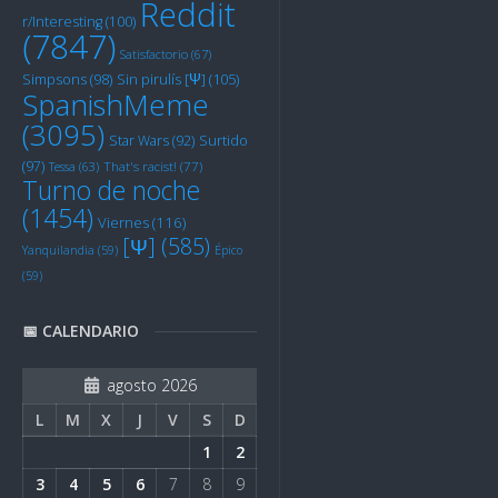
Reddit
r/Interesting
(100)
(7847)
Satisfactorio
(67)
Sin pirulís [Ψ]
(105)
Simpsons
(98)
SpanishMeme
(3095)
Star Wars
(92)
Surtido
(97)
Tessa
(63)
That's racist!
(77)
Turno de noche
(1454)
Viernes
(116)
[Ψ]
(585)
Yanquilandia
(59)
Épico
(59)
📅 CALENDARIO
agosto 2026
L
M
X
J
V
S
D
1
2
3
4
5
6
7
8
9