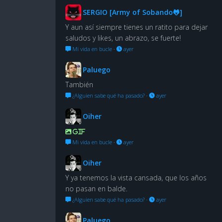
SERGIO [Army of Sobando🐸]
Y aun así siempre tienes un ratito para dejar
saludos y likes, un abrazo, se fuerte!
Mi vida en bucle
·
ayer
Paluego
También
¿Alguien sabe qué ha pasado?
·
ayer
Oiher
GIF
Mi vida en bucle
·
ayer
Oiher
Y ya tenemos la vista cansada, que los años
no pasan en balde.
¿Alguien sabe qué ha pasado?
·
ayer
Paluego