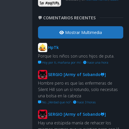
💬 COMENTARIOS RECIENTES
Mostrar Multimedia
HpTk
Porque los niños son unos hijos de puta.
Hoy por ti, mañana por mí
·
hace una hora
SERGIO [Army of Sobando🐸]
Hombre pero es que las enfermeras de
Silent Hill son un sí rotundo, solo necesitas
una bolsa en la cabeza
No. ¿Verdad que no?
·
hace 3 horas
SERGIO [Army of Sobando🐸]
Hay una estúpida manía de rehacer los