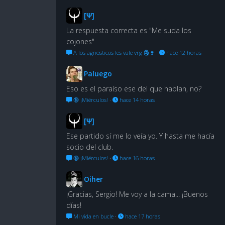
[Ψ]
La respuesta correcta es "Me suda los
cojones"
A los agnosticos les vale vrg 🗿🍷
·
hace 12 horas
Paluego
Eso es el paraíso ese del que hablan, no?
🔞 ¡Miérculos!
·
hace 14 horas
[Ψ]
Ese partido sí me lo veía yo. Y hasta me hacía
socio del club.
🔞 ¡Miérculos!
·
hace 16 horas
Oiher
¡Gracias, Sergio! Me voy a la cama... ¡Buenos
días!
Mi vida en bucle
·
hace 17 horas