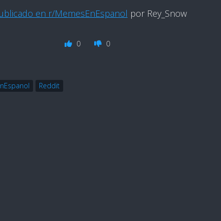
ublicado en r/MemesEnEspanol
por Rey_Snow
0
0
nEspanol
Reddit