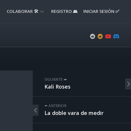
COLABORAR 🛠️
REGISTRO 👥
INICIAR SESIÓN ✅
ENVIAR
APORTE
📝
ENVIAR
REPORTE
🚧
SUGERENCIAS
SIGUIENTE ➡️
💡
Kali Roses
⬅️ ANTERIOR
La doble vara de medir