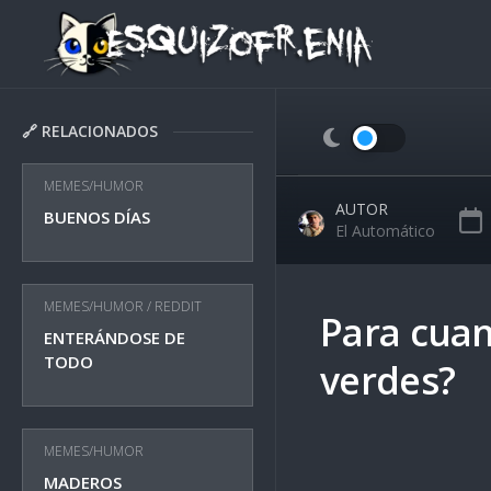
Skip
to
content
🔗 RELACIONADOS
MEMES/HUMOR
AUTOR
BUENOS DÍAS
El Automático
MEMES/HUMOR
/
REDDIT
Para cuan
ENTERÁNDOSE DE
TODO
verdes?
MEMES/HUMOR
MADEROS