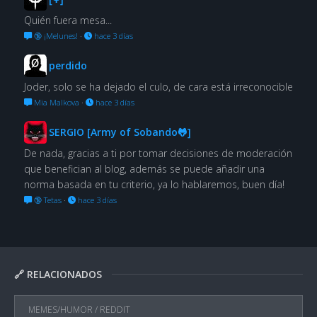
Quién fuera mesa...
🔞 ¡Melunes!
·
hace 3 días
perdido
Joder, solo se ha dejado el culo, de cara está irreconocible
Mia Malkova
·
hace 3 días
SERGIO [Army of Sobando🐸]
De nada, gracias a ti por tomar decisiones de moderación
que benefician al blog, además se puede añadir una
norma basada en tu criterio, ya lo hablaremos, buen día!
🔞 Tetas
·
hace 3 días
🔗 RELACIONADOS
MEMES/HUMOR
/
REDDIT