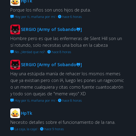
HpTk
Porque los niños son unos hijos de puta.
Hoy por ti, mañana por mí
·
hace 6 horas
SERGIO [Army of Sobando🐸]
Hombre pero es que las enfermeras de Silent Hill son un
sí rotundo, solo necesitas una bolsa en la cabeza
No. ¿Verdad que no?
·
hace 8 horas
SERGIO [Army of Sobando🐸]
Hay una estúpida manía de rehacer los mismos memes
que ya existian pero con IA, luego les pones un ragecomic
o un meme cualquiera y citas como fuente cuantocabrón
y todo son quejas de "meme viejo" XD
Hoy por ti, mañana por mí
·
hace 8 horas
HpTk
Necesito detalles sobre el funcionamiento de la rana.
La caja, la caja!
·
hace 9 horas