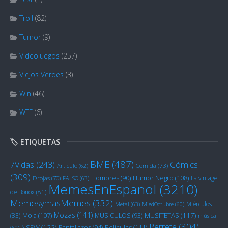
Troll
(82)
Tumor
(9)
Videojuegos
(257)
Viejos Verdes
(3)
Win
(46)
WTF
(6)
🏷️ ETIQUETAS
BME
(487)
Cómics
7Vidas
(243)
Artículo
(62)
Comida
(73)
(309)
Humor Negro
(108)
Hombres
(90)
La vintage
Drojas
(70)
FALSO
(63)
MemesEnEspanol
(3210)
de Bonox
(81)
MemesymasMemes
(332)
Miérculos
Metal
(63)
MiedOctubre
(60)
Mozas
(141)
Mola
(107)
MUSITETAS
(117)
(83)
MUSICULOS
(93)
música
Perrete
(304)
NSFW
(122)
Películas
(111)
Pantallazos
(94)
(60)