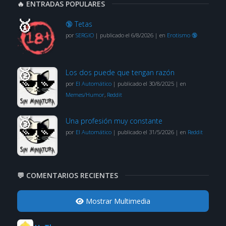
🔥 ENTRADAS POPULARES
🔞 Tetas
por
SERGIO
|
publicado el 6/8/2026
|
en
Erotismo 🔞
Los dos puede que tengan razón
por
El Automático
|
publicado el 30/8/2025
|
en
Memes/Humor
,
Reddit
Una profesión muy constante
por
El Automático
|
publicado el 31/5/2026
|
en
Reddit
💬 COMENTARIOS RECIENTES
Mostrar Multimedia