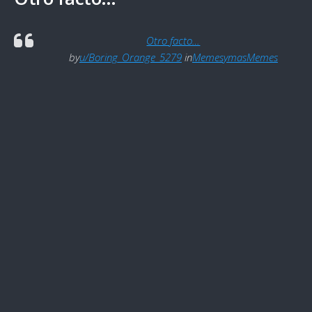
Otro facto…
by
u/Boring_Orange_5279
in
MemesymasMemes