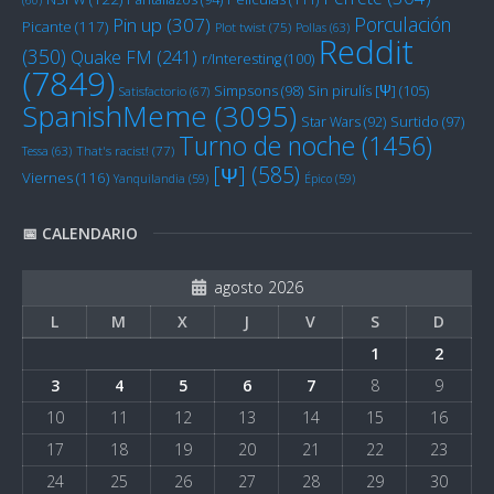
Porculación
Pin up
(307)
Picante
(117)
Plot twist
(75)
Pollas
(63)
Reddit
(350)
Quake FM
(241)
r/Interesting
(100)
(7849)
Sin pirulís [Ψ]
(105)
Simpsons
(98)
Satisfactorio
(67)
SpanishMeme
(3095)
Star Wars
(92)
Surtido
(97)
Turno de noche
(1456)
Tessa
(63)
That's racist!
(77)
[Ψ]
(585)
Viernes
(116)
Yanquilandia
(59)
Épico
(59)
📅 CALENDARIO
agosto 2026
L
M
X
J
V
S
D
1
2
3
4
5
6
7
8
9
10
11
12
13
14
15
16
17
18
19
20
21
22
23
24
25
26
27
28
29
30