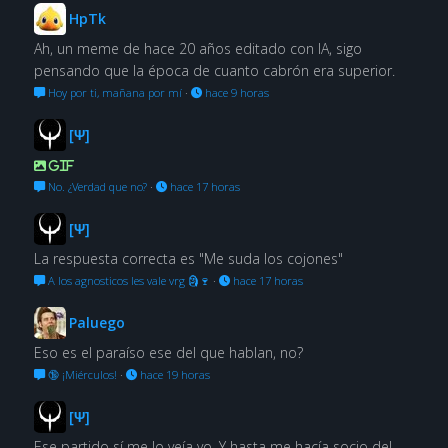
HpTk
Ah, un meme de hace 20 años editado con IA, sigo
pensando que la época de cuanto cabrón era superior.
Hoy por ti, mañana por mí
·
hace 9 horas
[Ψ]
GIF
No. ¿Verdad que no?
·
hace 17 horas
[Ψ]
La respuesta correcta es "Me suda los cojones"
A los agnosticos les vale vrg 🗿🍷
·
hace 17 horas
Paluego
Eso es el paraíso ese del que hablan, no?
🔞 ¡Miérculos!
·
hace 19 horas
[Ψ]
Ese partido sí me lo veía yo. Y hasta me hacía socio del