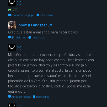
[Ψ]
GIF
O una buena gripe.
·
hace 2 días
Bonox (El abogato )⚖
Creo que están amasando para hacer bollos
🔞 ¡Melunes!
·
hace 3 días
[Ψ]
Mi señora madre es cocinera de profesión, y siempre ha
dicho: en cocina no hay nada escrito. Unas lentejas con
picadillo de jamón, chorizo y su sofrito a gusto (ajo,
cebolla, pimiento o tomate al gusto, la carne un poco
hecha para que suelte el sabor) están de muerte. Y el
pimentón de La Vera. O sustituyendo el jamón por
taquitos de bacon, o costilla, codillo... Joder, me está
entrando ...
Arroz con cosas
·
hace 3 días
[Ψ]