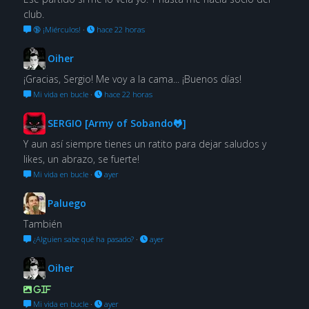
club.
🔞 ¡Miérculos!
·
hace 22 horas
Oiher
¡Gracias, Sergio! Me voy a la cama... ¡Buenos días!
Mi vida en bucle
·
hace 22 horas
SERGIO [Army of Sobando🐸]
Y aun así siempre tienes un ratito para dejar saludos y
likes, un abrazo, se fuerte!
Mi vida en bucle
·
ayer
Paluego
También
¿Alguien sabe qué ha pasado?
·
ayer
Oiher
GIF
Mi vida en bucle
·
ayer