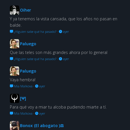
Oiher
Y ya tenemos la vista cansada, que los años no pasan en
balde.
¿Alguien sabe qué ha pasado?
·
ayer
Paluego
Que las teles son más grandes ahora por lo general
¿Alguien sabe qué ha pasado?
·
ayer
Paluego
Vaya hembra!
Mia Malkova
·
ayer
[Ψ]
Para qué voy a miar tu alcoba pudiendo miarte a tí.
Mia Malkova
·
ayer
Bonox (El abogato )⚖