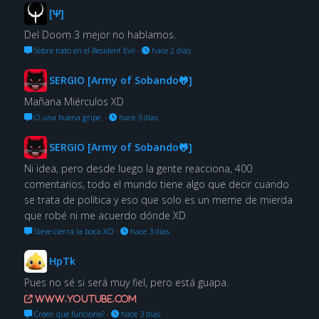
[Ψ]
Del Doom 3 mejor no hablamos.
Sobre todo en el Resident Evil
·
hace 2 días
SERGIO [Army of Sobando🐸]
Mañana Miérculos XD
O una buena gripe.
·
hace 3 días
SERGIO [Army of Sobando🐸]
Ni idea, pero desde luego la gente reacciona, 400
comentarios, todo el mundo tiene algo que decir cuando
se trata de política y eso que solo es un meme de mierda
que robé ni me acuerdo dónde XD
Steve cierra la boca XD
·
hace 3 días
HpTk
Pues no sé si será muy fiel, pero está guapa.
www.youtube.com
Creen que funcione?
·
hace 3 días