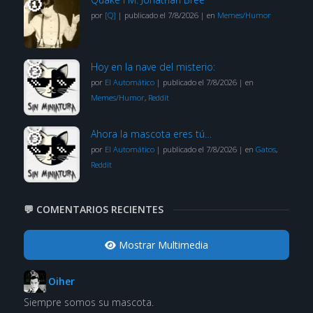
por
[Q]
|
publicado el 7/8/2026
|
en
Memes/Humor
Hoy en la nave del misterio:
por
El Automático
|
publicado el 7/8/2026
|
en
Memes/Humor
,
Reddit
Ahora la mascota eres tú…
por
El Automático
|
publicado el 7/8/2026
|
en
Gatos
,
Reddit
💬 COMENTARIOS RECIENTES
Mostrar Multimedia
Oiher
Siempre somos su mascota.