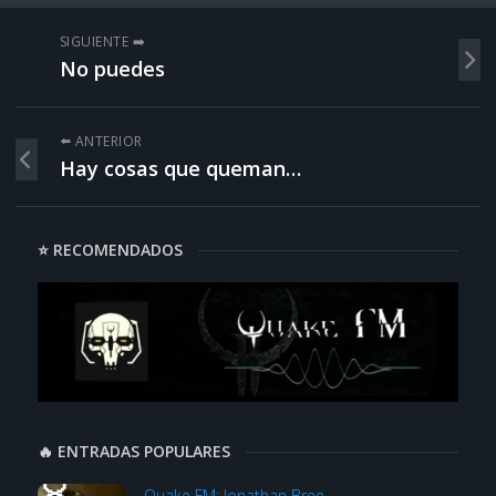
SIGUIENTE ➡️
No puedes
⬅️ ANTERIOR
Hay cosas que queman…
⭐ RECOMENDADOS
🔥 ENTRADAS POPULARES
Quake FM: Jonathan Bree