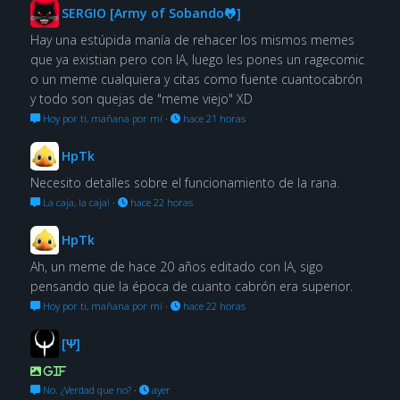
SERGIO [Army of Sobando🐸]
Hay una estúpida manía de rehacer los mismos memes
que ya existian pero con IA, luego les pones un ragecomic
o un meme cualquiera y citas como fuente cuantocabrón
y todo son quejas de "meme viejo" XD
Hoy por ti, mañana por mí
·
hace 21 horas
HpTk
Necesito detalles sobre el funcionamiento de la rana.
La caja, la caja!
·
hace 22 horas
HpTk
Ah, un meme de hace 20 años editado con IA, sigo
pensando que la época de cuanto cabrón era superior.
Hoy por ti, mañana por mí
·
hace 22 horas
[Ψ]
GIF
No. ¿Verdad que no?
·
ayer