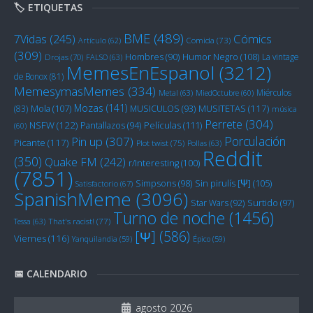
🏷️ ETIQUETAS
BME
(489)
Cómics
7Vidas
(245)
Artículo
(62)
Comida
(73)
(309)
Humor Negro
(108)
Hombres
(90)
La vintage
Drojas
(70)
FALSO
(63)
MemesEnEspanol
(3212)
de Bonox
(81)
MemesymasMemes
(334)
Miérculos
Metal
(63)
MiedOctubre
(60)
Mozas
(141)
Mola
(107)
MUSITETAS
(117)
(83)
MUSICULOS
(93)
música
Perrete
(304)
NSFW
(122)
Películas
(111)
Pantallazos
(94)
(60)
Porculación
Pin up
(307)
Picante
(117)
Plot twist
(75)
Pollas
(63)
Reddit
(350)
Quake FM
(242)
r/Interesting
(100)
(7851)
Sin pirulís [Ψ]
(105)
Simpsons
(98)
Satisfactorio
(67)
SpanishMeme
(3096)
Star Wars
(92)
Surtido
(97)
Turno de noche
(1456)
Tessa
(63)
That's racist!
(77)
[Ψ]
(586)
Viernes
(116)
Yanquilandia
(59)
Épico
(59)
📅 CALENDARIO
agosto 2026