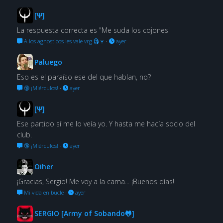
[Ψ]
La respuesta correcta es "Me suda los cojones"
A los agnosticos les vale vrg 🗿🍷
·
ayer
Paluego
Eso es el paraíso ese del que hablan, no?
🔞 ¡Miérculos!
·
ayer
[Ψ]
Ese partido sí me lo veía yo. Y hasta me hacía socio del
club.
🔞 ¡Miérculos!
·
ayer
Oiher
¡Gracias, Sergio! Me voy a la cama... ¡Buenos días!
Mi vida en bucle
·
ayer
SERGIO [Army of Sobando🐸]