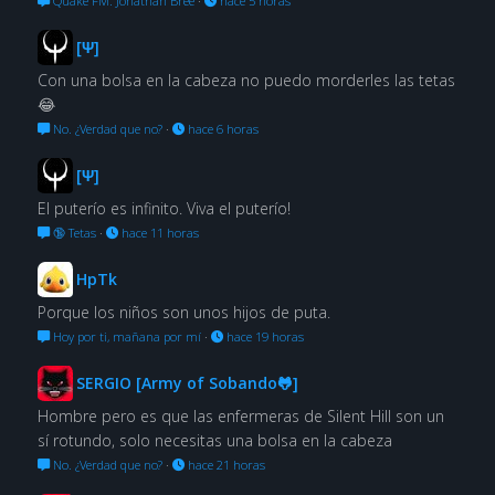
Quake FM: Jonathan Bree
·
hace 5 horas
[Ψ]
Con una bolsa en la cabeza no puedo morderles las tetas
😂
No. ¿Verdad que no?
·
hace 6 horas
[Ψ]
El puterío es infinito. Viva el puterío!
🔞 Tetas
·
hace 11 horas
HpTk
Porque los niños son unos hijos de puta.
Hoy por ti, mañana por mí
·
hace 19 horas
SERGIO [Army of Sobando🐸]
Hombre pero es que las enfermeras de Silent Hill son un
sí rotundo, solo necesitas una bolsa en la cabeza
No. ¿Verdad que no?
·
hace 21 horas