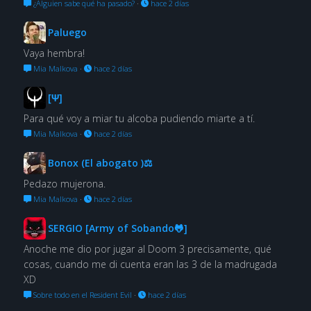
¿Alguien sabe qué ha pasado?
·
hace 2 días
Paluego
Vaya hembra!
Mia Malkova
·
hace 2 días
[Ψ]
Para qué voy a miar tu alcoba pudiendo miarte a tí.
Mia Malkova
·
hace 2 días
Bonox (El abogato )⚖
Pedazo mujerona.
Mia Malkova
·
hace 2 días
SERGIO [Army of Sobando🐸]
Anoche me dio por jugar al Doom 3 precisamente, qué
cosas, cuando me di cuenta eran las 3 de la madrugada
XD
Sobre todo en el Resident Evil
·
hace 2 días