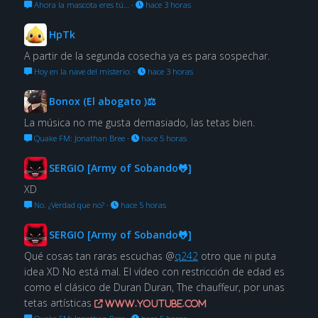
Ahora la mascota eres tú…
·
hace 3 horas
HpTk
A partir de la segunda cosecha ya es para sospechar.
Hoy en la nave del misterio:
·
hace 3 horas
Bonox (El abogato )⚖
La música no me gusta demasiado, las tetas bien.
Quake FM: Jonathan Bree
·
hace 5 horas
SERGIO [Army of Sobando🐸]
XD
No. ¿Verdad que no?
·
hace 5 horas
SERGIO [Army of Sobando🐸]
Qué cosas tan raras escuchas @
q242
otro que ni puta
idea XD No está mal. El vídeo con restricción de edad es
como el clásico de Duran Duran, The chauffeur, por unas
tetas artísticas
www.youtube.com