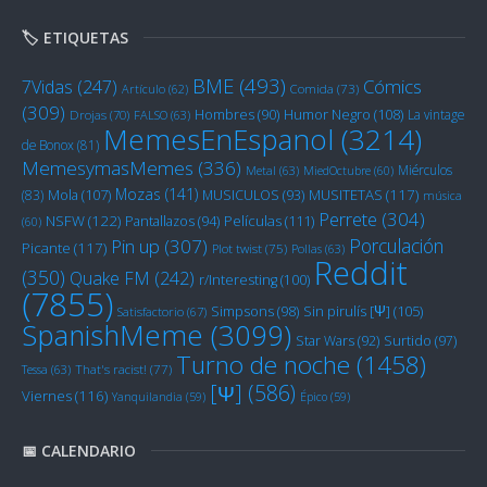
🏷️ ETIQUETAS
BME
(493)
Cómics
7Vidas
(247)
Artículo
(62)
Comida
(73)
(309)
Humor Negro
(108)
Hombres
(90)
La vintage
Drojas
(70)
FALSO
(63)
MemesEnEspanol
(3214)
de Bonox
(81)
MemesymasMemes
(336)
Miérculos
Metal
(63)
MiedOctubre
(60)
Mozas
(141)
Mola
(107)
MUSITETAS
(117)
(83)
MUSICULOS
(93)
música
Perrete
(304)
NSFW
(122)
Películas
(111)
Pantallazos
(94)
(60)
Porculación
Pin up
(307)
Picante
(117)
Plot twist
(75)
Pollas
(63)
Reddit
(350)
Quake FM
(242)
r/Interesting
(100)
(7855)
Sin pirulís [Ψ]
(105)
Simpsons
(98)
Satisfactorio
(67)
SpanishMeme
(3099)
Star Wars
(92)
Surtido
(97)
Turno de noche
(1458)
Tessa
(63)
That's racist!
(77)
[Ψ]
(586)
Viernes
(116)
Yanquilandia
(59)
Épico
(59)
📅 CALENDARIO