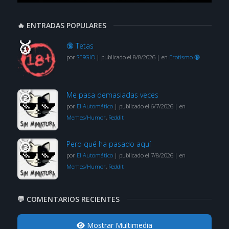
🔥 ENTRADAS POPULARES
🔞 Tetas
por
SERGIO
|
publicado el 8/8/2026
|
en
Erotismo 🔞
Me pasa demasiadas veces
por
El Automático
|
publicado el 6/7/2026
|
en
Memes/Humor
,
Reddit
Pero qué ha pasado aquí
por
El Automático
|
publicado el 7/8/2026
|
en
Memes/Humor
,
Reddit
💬 COMENTARIOS RECIENTES
Mostrar Multimedia