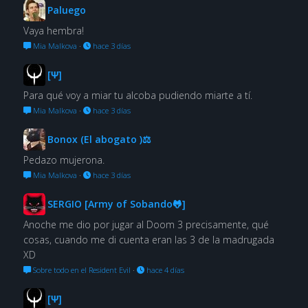
Paluego
Vaya hembra!
Mia Malkova
·
hace 3 días
[Ψ]
Para qué voy a miar tu alcoba pudiendo miarte a tí.
Mia Malkova
·
hace 3 días
Bonox (El abogato )⚖
Pedazo mujerona.
Mia Malkova
·
hace 3 días
SERGIO [Army of Sobando🐸]
Anoche me dio por jugar al Doom 3 precisamente, qué
cosas, cuando me di cuenta eran las 3 de la madrugada
XD
Sobre todo en el Resident Evil
·
hace 4 días
[Ψ]