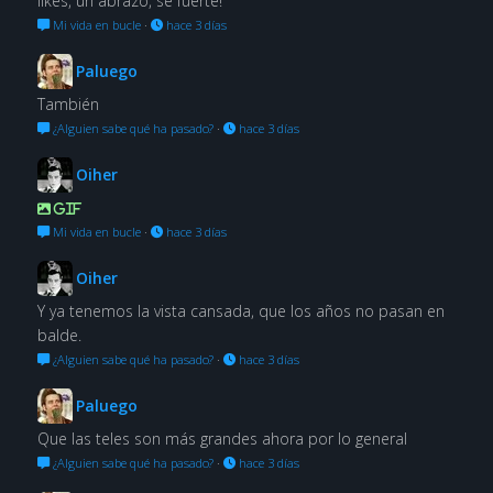
likes, un abrazo, se fuerte!
Mi vida en bucle
·
hace 3 días
Paluego
También
¿Alguien sabe qué ha pasado?
·
hace 3 días
Oiher
GIF
Mi vida en bucle
·
hace 3 días
Oiher
Y ya tenemos la vista cansada, que los años no pasan en
balde.
¿Alguien sabe qué ha pasado?
·
hace 3 días
Paluego
Que las teles son más grandes ahora por lo general
¿Alguien sabe qué ha pasado?
·
hace 3 días