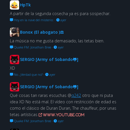
HpTk
A partir de la segunda cosecha ya es para sospechar.
Hoy en la nave del misterio:
·
ayer
Bonox (El abogato )⚖
La música no me gusta demasiado, las tetas bien.
Quake FM: Jonathan Bree
·
ayer
SERGIO [Army of Sobando🐸]
XD
No. ¿Verdad que no?
·
ayer
SERGIO [Army of Sobando🐸]
Qué cosas tan raras escuchas @
q242
otro que ni puta
idea XD No está mal. El vídeo con restricción de edad es
como el clásico de Duran Duran, The chauffeur, por unas
tetas artísticas
www.youtube.com
Quake FM: Jonathan Bree
·
ayer