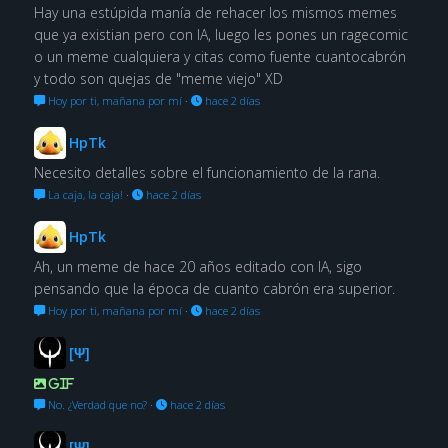
Hay una estúpida manía de rehacer los mismos memes
que ya existian pero con IA, luego les pones un ragecomic
o un meme cualquiera y citas como fuente cuantocabrón
y todo son quejas de "meme viejo" XD
Hoy por ti, mañana por mí
·
hace 2 días
HpTk
Necesito detalles sobre el funcionamiento de la rana.
La caja, la caja!
·
hace 2 días
HpTk
Ah, un meme de hace 20 años editado con IA, sigo
pensando que la época de cuanto cabrón era superior.
Hoy por ti, mañana por mí
·
hace 2 días
[Ψ]
GIF
No. ¿Verdad que no?
·
hace 2 días
[Ψ]