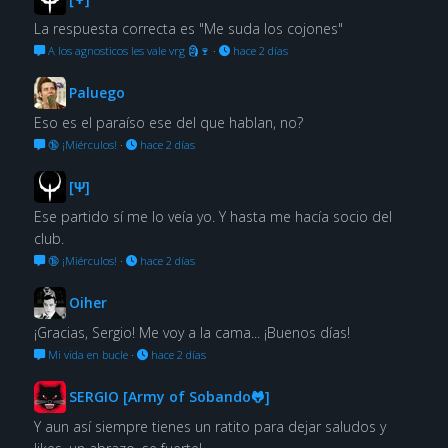
La respuesta correcta es "Me suda los cojones"
A los agnosticos les vale vrg 🗿🍷
·
hace 2 días
Paluego
Eso es el paraíso ese del que hablan, no?
🔞 ¡Miérculos!
·
hace 2 días
[Ψ]
Ese partido sí me lo veía yo. Y hasta me hacía socio del
club.
🔞 ¡Miérculos!
·
hace 2 días
Oiher
¡Gracias, Sergio! Me voy a la cama... ¡Buenos días!
Mi vida en bucle
·
hace 2 días
SERGIO [Army of Sobando🐸]
Y aun así siempre tienes un ratito para dejar saludos y