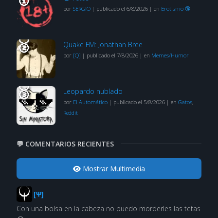
por
SERGIO
|
publicado el 6/8/2026
|
en
Erotismo 🔞
Quake FM: Jonathan Bree
por
[Q]
|
publicado el 7/8/2026
|
en
Memes/Humor
Leopardo nublado
por
El Automático
|
publicado el 5/8/2026
|
en
Gatos
,
Reddit
💬 COMENTARIOS RECIENTES
Mostrar Multimedia
[Ψ]
Con una bolsa en la cabeza no puedo morderles las tetas