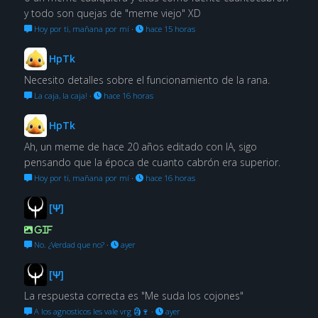
y todo son quejas de "meme viejo" XD
Hoy por ti, mañana por mí
·
hace 15 horas
HpTk
Necesito detalles sobre el funcionamiento de la rana.
La caja, la caja!
·
hace 16 horas
HpTk
Ah, un meme de hace 20 años editado con IA, sigo
pensando que la época de cuanto cabrón era superior.
Hoy por ti, mañana por mí
·
hace 16 horas
[Ψ]
GIF
No. ¿Verdad que no?
·
ayer
[Ψ]
La respuesta correcta es "Me suda los cojones"
A los agnosticos les vale vrg 🗿🍷
·
ayer