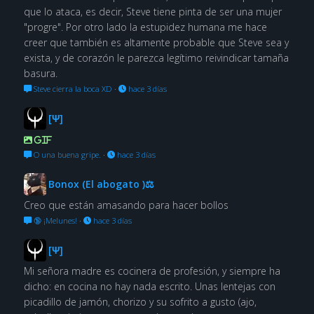
que lo ataca, es decir, Steve tiene pinta de ser una mujer
"progre". Por otro lado la estupidez humana me hace
creer que también es altamente probable que Steve sea y
exista, y de corazón le parezca legítimo reivindicar tamaña
basura.
Steve cierra la boca XD
·
hace 3 días
[Ψ]
GIF
O una buena gripe.
·
hace 3 días
Bonox (El abogato )⚖
Creo que están amasando para hacer bollos
🔞 ¡Melunes!
·
hace 3 días
[Ψ]
Mi señora madre es cocinera de profesión, y siempre ha
dicho: en cocina no hay nada escrito. Unas lentejas con
picadillo de jamón, chorizo y su sofrito a gusto (ajo,