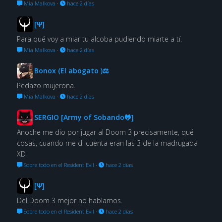
Mia Malkova
·
hace 2 días
[Ψ]
Para qué voy a miar tu alcoba pudiendo miarte a tí.
Mia Malkova
·
hace 2 días
Bonox (El abogato )⚖
Pedazo mujerona.
Mia Malkova
·
hace 2 días
SERGIO [Army of Sobando🐸]
Anoche me dio por jugar al Doom 3 precisamente, qué
cosas, cuando me di cuenta eran las 3 de la madrugada
XD
Sobre todo en el Resident Evil
·
hace 2 días
[Ψ]
Del Doom 3 mejor no hablamos.
Sobre todo en el Resident Evil
·
hace 2 días