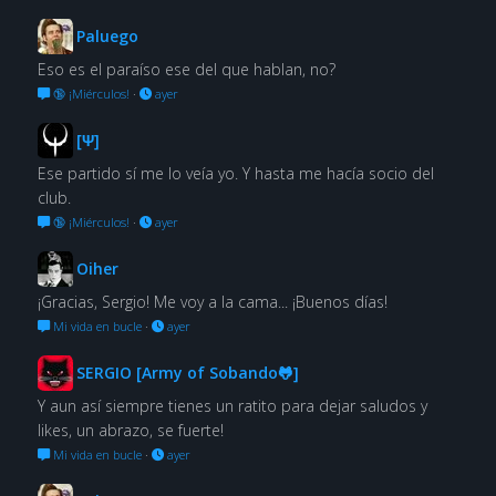
Paluego
Eso es el paraíso ese del que hablan, no?
🔞 ¡Miérculos!
·
ayer
[Ψ]
Ese partido sí me lo veía yo. Y hasta me hacía socio del
club.
🔞 ¡Miérculos!
·
ayer
Oiher
¡Gracias, Sergio! Me voy a la cama... ¡Buenos días!
Mi vida en bucle
·
ayer
SERGIO [Army of Sobando🐸]
Y aun así siempre tienes un ratito para dejar saludos y
likes, un abrazo, se fuerte!
Mi vida en bucle
·
ayer