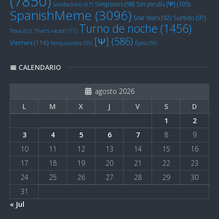
(7850)
Sin pirulís [Ψ]
(105)
Simpsons
(98)
Satisfactorio
(67)
SpanishMeme
(3096)
Star Wars
(92)
Surtido
(97)
Turno de noche
(1456)
Tessa
(63)
That's racist!
(77)
[Ψ]
(586)
Viernes
(116)
Yanquilandia
(59)
Épico
(59)
📅 CALENDARIO
agosto 2026
L
M
X
J
V
S
D
1
2
3
4
5
6
7
8
9
10
11
12
13
14
15
16
17
18
19
20
21
22
23
24
25
26
27
28
29
30
31
« Jul