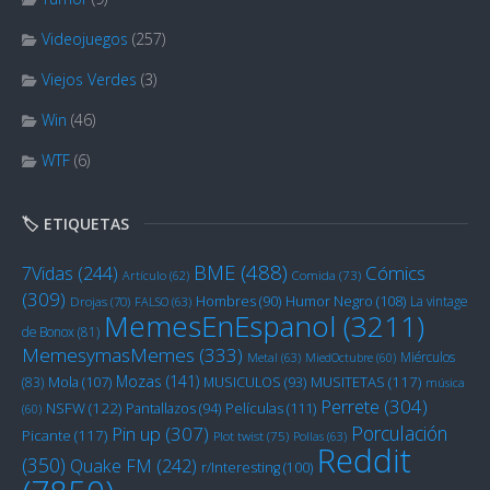
Videojuegos
(257)
Viejos Verdes
(3)
Win
(46)
WTF
(6)
🏷️ ETIQUETAS
BME
(488)
Cómics
7Vidas
(244)
Artículo
(62)
Comida
(73)
(309)
Humor Negro
(108)
Hombres
(90)
La vintage
Drojas
(70)
FALSO
(63)
MemesEnEspanol
(3211)
de Bonox
(81)
MemesymasMemes
(333)
Miérculos
Metal
(63)
MiedOctubre
(60)
Mozas
(141)
Mola
(107)
MUSITETAS
(117)
(83)
MUSICULOS
(93)
música
Perrete
(304)
NSFW
(122)
Películas
(111)
Pantallazos
(94)
(60)
Porculación
Pin up
(307)
Picante
(117)
Plot twist
(75)
Pollas
(63)
Reddit
(350)
Quake FM
(242)
r/Interesting
(100)