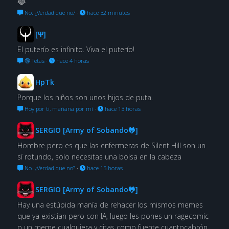
😂
No. ¿Verdad que no?
·
hace 32 minutos
[Ψ]
El puterío es infinito. Viva el puterío!
🔞 Tetas
·
hace 4 horas
HpTk
Porque los niños son unos hijos de puta.
Hoy por ti, mañana por mí
·
hace 13 horas
SERGIO [Army of Sobando🐸]
Hombre pero es que las enfermeras de Silent Hill son un
sí rotundo, solo necesitas una bolsa en la cabeza
No. ¿Verdad que no?
·
hace 15 horas
SERGIO [Army of Sobando🐸]
Hay una estúpida manía de rehacer los mismos memes
que ya existian pero con IA, luego les pones un ragecomic
o un meme cualquiera y citas como fuente cuantocabrón