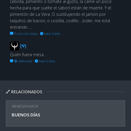
cebolla, pimiento o tomate al gusto, la carne un poco
hecha para que suelte el sabor) están de muerte. Y el
pimentón de La Vera. O sustituyendo el jamón por
taquitos de bacon, o costilla, codillo... Joder, me está
entrando ...
Arroz con cosas
·
hace 3 días
[Ψ]
Quién fuera mesa...
🔞 ¡Melunes!
·
hace 3 días
🔗 RELACIONADOS
MEMES/HUMOR
BUENOS DÍAS