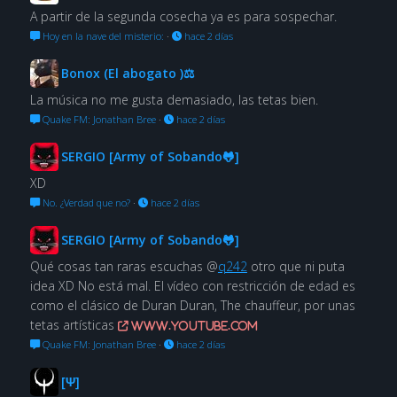
A partir de la segunda cosecha ya es para sospechar.
Hoy en la nave del misterio:
·
hace 2 días
Bonox (El abogato )⚖
La música no me gusta demasiado, las tetas bien.
Quake FM: Jonathan Bree
·
hace 2 días
SERGIO [Army of Sobando🐸]
XD
No. ¿Verdad que no?
·
hace 2 días
SERGIO [Army of Sobando🐸]
Qué cosas tan raras escuchas @
q242
otro que ni puta
idea XD No está mal. El vídeo con restricción de edad es
como el clásico de Duran Duran, The chauffeur, por unas
tetas artísticas
www.youtube.com
Quake FM: Jonathan Bree
·
hace 2 días
[Ψ]