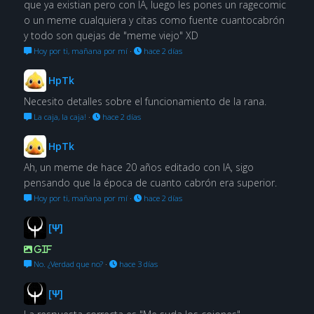
que ya existian pero con IA, luego les pones un ragecomic
o un meme cualquiera y citas como fuente cuantocabrón
y todo son quejas de "meme viejo" XD
Hoy por ti, mañana por mí
·
hace 2 días
HpTk
Necesito detalles sobre el funcionamiento de la rana.
La caja, la caja!
·
hace 2 días
HpTk
Ah, un meme de hace 20 años editado con IA, sigo
pensando que la época de cuanto cabrón era superior.
Hoy por ti, mañana por mí
·
hace 2 días
[Ψ]
GIF
No. ¿Verdad que no?
·
hace 3 días
[Ψ]