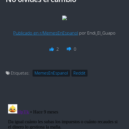
Publicado en r/MemesEnEspanol
por Endi_El_Guapo
2
0
Etiquetas:
MemesEnEspanol
Reddit