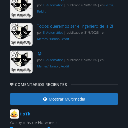
por
El Automático
|
publicado el 9/8/2026
|
en
Gatos
,
Reddit
Todos queremos ser el ingeniero de la 2!
por
El Automático
|
publicado el 31/8/2025
|
en
Memes/Humor
,
Reddit
😂
por
El Automático
|
publicado el 9/8/2026
|
en
Memes/Humor
,
Reddit
💬 COMENTARIOS RECIENTES
Mostrar Multimedia
HpTk
Yo soy más de Hotwheels.