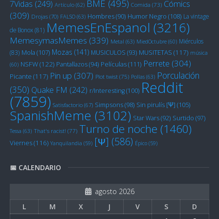
BME
(495)
Cómics
7Vidas
(249)
Artículo
(62)
Comida
(73)
(309)
Humor Negro
(108)
Hombres
(90)
La vintage
Drojas
(70)
FALSO
(63)
MemesEnEspanol
(3216)
de Bonox
(81)
MemesymasMemes
(339)
Miérculos
Metal
(63)
MiedOctubre
(60)
Mozas
(141)
Mola
(107)
MUSITETAS
(117)
(83)
MUSICULOS
(93)
música
Perrete
(304)
NSFW
(122)
Películas
(111)
Pantallazos
(94)
(60)
Porculación
Pin up
(307)
Picante
(117)
Plot twist
(75)
Pollas
(63)
Reddit
(350)
Quake FM
(242)
r/Interesting
(100)
(7859)
Sin pirulís [Ψ]
(105)
Simpsons
(98)
Satisfactorio
(67)
SpanishMeme
(3102)
Star Wars
(92)
Surtido
(97)
Turno de noche
(1460)
Tessa
(63)
That's racist!
(77)
[Ψ]
(586)
Viernes
(116)
Yanquilandia
(59)
Épico
(59)
📅 CALENDARIO
agosto 2026
L
M
X
J
V
S
D