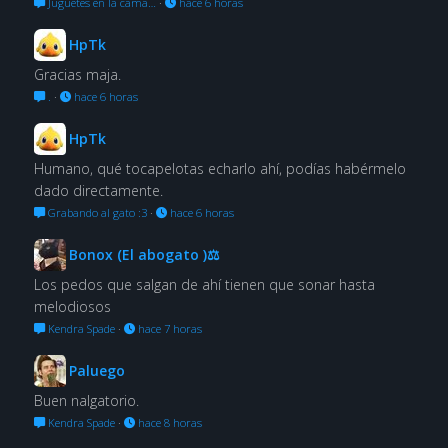
Juguetes en la cama…
·
hace 6 horas
HpTk
Gracias maja.
.
·
hace 6 horas
HpTk
Humano, qué tocapelotas echarlo ahí, podías habérmelo
dado directamente.
Grabando al gato :3
·
hace 6 horas
Bonox (El abogato )⚖
Los pedos que salgan de ahí tienen que sonar hasta
melodiosos
Kendra Spade
·
hace 7 horas
Paluego
Buen nalgatorio.
Kendra Spade
·
hace 8 horas