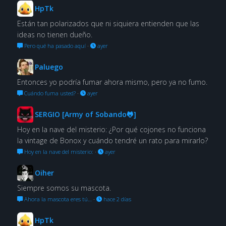
HpTk
Están tan polarizados que ni siquiera entienden que las
ideas no tienen dueño.
Pero qué ha pasado aquí
·
ayer
Paluego
Entonces yo podría fumar ahora mismo, pero ya no fumo.
Cuándo fuma usted?
·
ayer
SERGIO [Army of Sobando🐸]
Hoy en la nave del misterio: ¿Por qué cojones no funciona
la vintage de Bonox y cuándo tendré un rato para mirarlo?
Hoy en la nave del misterio:
·
ayer
Oiher
Siempre somos su mascota.
Ahora la mascota eres tú…
·
hace 2 días
HpTk