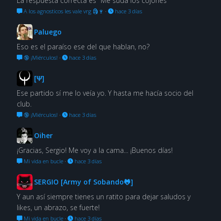
La respuesta correcta es "Me suda los cojones"
A los agnosticos les vale vrg 🗿🍷
·
hace 3 días
Paluego
Eso es el paraíso ese del que hablan, no?
🔞 ¡Miérculos!
·
hace 3 días
[Ψ]
Ese partido sí me lo veía yo. Y hasta me hacía socio del
club.
🔞 ¡Miérculos!
·
hace 3 días
Oiher
¡Gracias, Sergio! Me voy a la cama... ¡Buenos días!
Mi vida en bucle
·
hace 3 días
SERGIO [Army of Sobando🐸]
Y aun así siempre tienes un ratito para dejar saludos y
likes, un abrazo, se fuerte!
Mi vida en bucle
·
hace 3 días