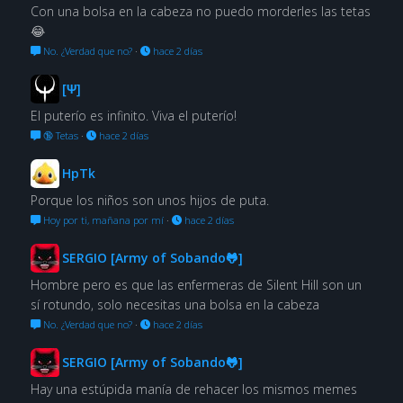
Con una bolsa en la cabeza no puedo morderles las tetas
😂
No. ¿Verdad que no?
·
hace 2 días
[Ψ]
El puterío es infinito. Viva el puterío!
🔞 Tetas
·
hace 2 días
HpTk
Porque los niños son unos hijos de puta.
Hoy por ti, mañana por mí
·
hace 2 días
SERGIO [Army of Sobando🐸]
Hombre pero es que las enfermeras de Silent Hill son un
sí rotundo, solo necesitas una bolsa en la cabeza
No. ¿Verdad que no?
·
hace 2 días
SERGIO [Army of Sobando🐸]
Hay una estúpida manía de rehacer los mismos memes