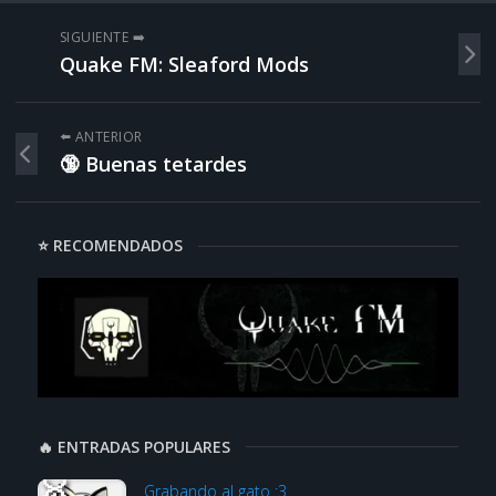
SIGUIENTE ➡️
Quake FM: Sleaford Mods
⬅️ ANTERIOR
🔞 Buenas tetardes
⭐ RECOMENDADOS
🔥 ENTRADAS POPULARES
Grabando al gato :3