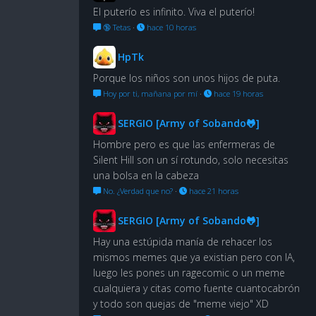
El puterío es infinito. Viva el puterío!
🔞 Tetas
·
hace 10 horas
HpTk
Porque los niños son unos hijos de puta.
Hoy por ti, mañana por mí
·
hace 19 horas
SERGIO [Army of Sobando🐸]
Hombre pero es que las enfermeras de
Silent Hill son un sí rotundo, solo necesitas
una bolsa en la cabeza
No. ¿Verdad que no?
·
hace 21 horas
SERGIO [Army of Sobando🐸]
Hay una estúpida manía de rehacer los
mismos memes que ya existian pero con IA,
luego les pones un ragecomic o un meme
cualquiera y citas como fuente cuantocabrón
y todo son quejas de "meme viejo" XD