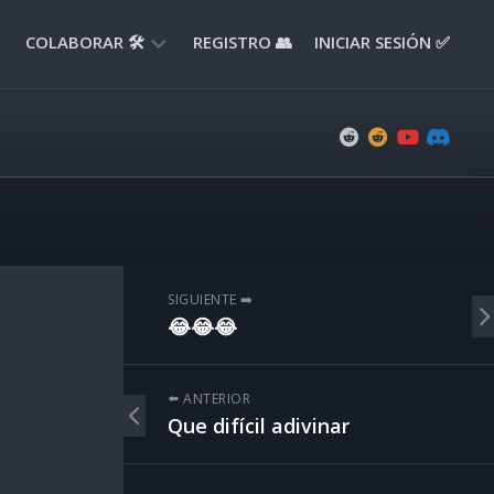
COLABORAR 🛠️
REGISTRO 👥
INICIAR SESIÓN ✅
ENVIAR
APORTE
📝
ENVIAR
REPORTE
🚧
SUGERENCIAS
SIGUIENTE ➡️
💡
😂😂😂
⬅️ ANTERIOR
Que difícil adivinar