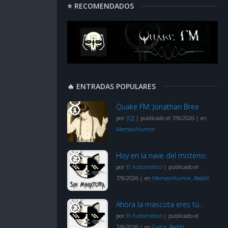
⭐ RECOMENDADOS
🔥 ENTRADAS POPULARES
Quake FM: Jonathan Bree
por
[Q]
|
publicado el 7/8/2026
|
en
Memes/Humor
Hoy en la nave del misterio:
por
El Automático
|
publicado el
7/8/2026
|
en
Memes/Humor
,
Reddit
Ahora la mascota eres tú…
por
El Automático
|
publicado el
7/8/2026
|
en
Gatos
,
Reddit