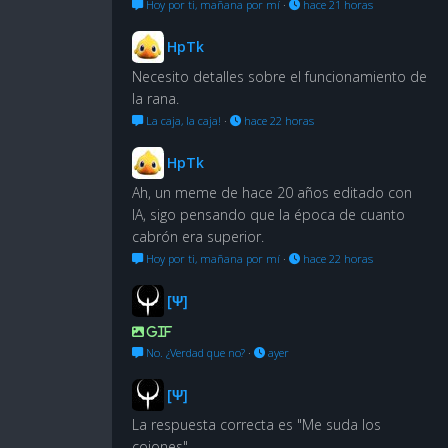
Hoy por ti, mañana por mí
·
hace 21 horas
HpTk
Necesito detalles sobre el funcionamiento de
la rana.
La caja, la caja!
·
hace 22 horas
HpTk
Ah, un meme de hace 20 años editado con
IA, sigo pensando que la época de cuanto
cabrón era superior.
Hoy por ti, mañana por mí
·
hace 22 horas
[Ψ]
GIF
No. ¿Verdad que no?
·
ayer
[Ψ]
La respuesta correcta es "Me suda los
cojones"