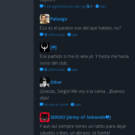
A los agnosticos les vale vrg 🗿🍷
·
ayer
Paluego
Eso es el paraíso ese del que hablan, no?
🔞 ¡Miérculos!
·
ayer
[Ψ]
Ese partido sí me lo veía yo. Y hasta me hacía
socio del club.
🔞 ¡Miérculos!
·
ayer
Oiher
¡Gracias, Sergio! Me voy a la cama... ¡Buenos
días!
Mi vida en bucle
·
ayer
SERGIO [Army of Sobando🐸]
Y aun así siempre tienes un ratito para dejar
saludos y likes, un abrazo, se fuerte!