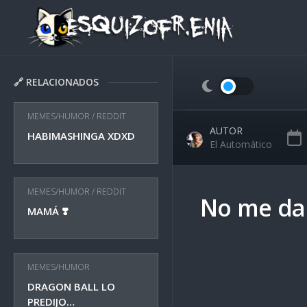
Skip
to
content
🔗 RELACIONADOS
MEMES/HUMOR
/
REDDIT
AUTOR
HABIMASHINGA XDXD
El Automático
MEMES/HUMOR
/
REDDIT
No me da
MAMÁ ❣️
MEMES/HUMOR
DRAGON BALL LO
PREDIJO…