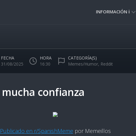
INFORMACIÓN ℹ️
PRIVACIDAD
🔒
NORMAS
DE
FECHA
HORA
CATEGORÍA(S)
USO
31/08/2025
16:30
Memes/Humor
,
Reddit
🚸
 mucha confianza
Publicado en r/SpanishMeme
por Memeillos