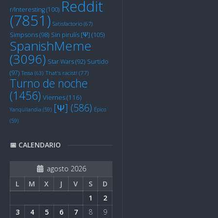
Reddit
r/Interesting
(100)
(7851)
Satisfactorio
(67)
Sin pirulís [Ψ]
(105)
Simpsons
(98)
SpanishMeme
(3096)
Star Wars
(92)
Surtido
(97)
Tessa
(63)
That's racist!
(77)
Turno de noche
(1456)
Viernes
(116)
[Ψ]
(586)
Yanquilandia
(59)
Épico
(59)
📅 CALENDARIO
agosto 2026
L
M
X
J
V
S
D
1
2
3
4
5
6
7
8
9