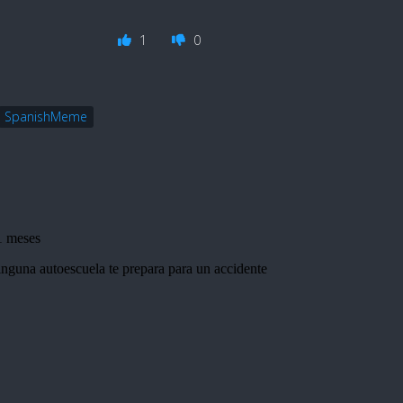
1
0
SpanishMeme