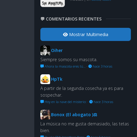
💬 COMENTARIOS RECIENTES
Mostrar Multimedia
Oiher
Siempre somos su mascota.
Ahora la mascota eres tú…
·
hace 3 horas
HpTk
A partir de la segunda cosecha ya es para
sospechar.
Hoy en la nave del misterio:
·
hace 3 horas
Bonox (El abogato )⚖
La música no me gusta demasiado, las tetas
bien.