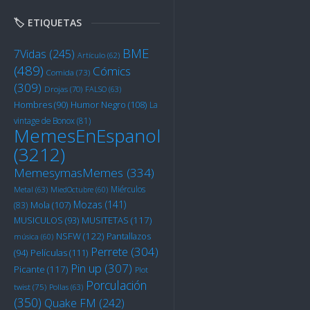
🏷️ ETIQUETAS
BME
7Vidas
(245)
Artículo
(62)
(489)
Cómics
Comida
(73)
(309)
Drojas
(70)
FALSO
(63)
Humor Negro
(108)
Hombres
(90)
La
vintage de Bonox
(81)
MemesEnEspanol
(3212)
MemesymasMemes
(334)
Miérculos
Metal
(63)
MiedOctubre
(60)
Mozas
(141)
Mola
(107)
(83)
MUSITETAS
(117)
MUSICULOS
(93)
NSFW
(122)
Pantallazos
música
(60)
Perrete
(304)
Películas
(111)
(94)
Pin up
(307)
Picante
(117)
Plot
Porculación
twist
(75)
Pollas
(63)
(350)
Quake FM
(242)