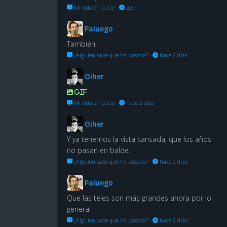
Mi vida en bucle
·
ayer
Paluego
También
¿Alguien sabe qué ha pasado?
·
hace 2 días
Oiher
GIF
Mi vida en bucle
·
hace 2 días
Oiher
Y ya tenemos la vista cansada, que los años
no pasan en balde.
¿Alguien sabe qué ha pasado?
·
hace 2 días
Paluego
Que las teles son más grandes ahora por lo
general
¿Alguien sabe qué ha pasado?
·
hace 2 días