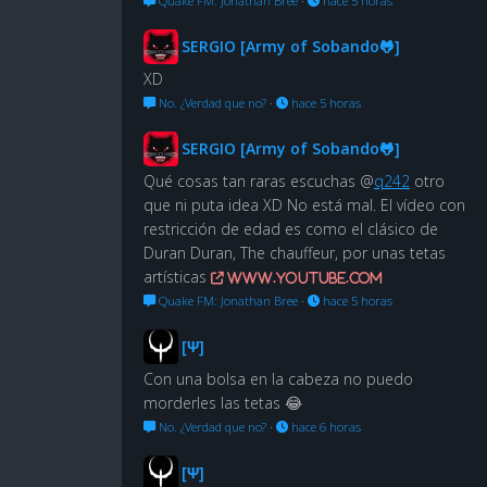
Quake FM: Jonathan Bree
·
hace 5 horas
SERGIO [Army of Sobando🐸]
XD
No. ¿Verdad que no?
·
hace 5 horas
SERGIO [Army of Sobando🐸]
Qué cosas tan raras escuchas @
q242
otro
que ni puta idea XD No está mal. El vídeo con
restricción de edad es como el clásico de
Duran Duran, The chauffeur, por unas tetas
artísticas
www.youtube.com
Quake FM: Jonathan Bree
·
hace 5 horas
[Ψ]
Con una bolsa en la cabeza no puedo
morderles las tetas 😂
No. ¿Verdad que no?
·
hace 6 horas
[Ψ]