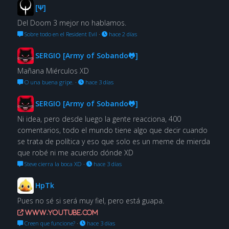
[Ψ]
Del Doom 3 mejor no hablamos.
Sobre todo en el Resident Evil
·
hace 2 días
SERGIO [Army of Sobando🐸]
Mañana Miérculos XD
O una buena gripe.
·
hace 3 días
SERGIO [Army of Sobando🐸]
Ni idea, pero desde luego la gente reacciona, 400
comentarios, todo el mundo tiene algo que decir cuando
se trata de política y eso que solo es un meme de mierda
que robé ni me acuerdo dónde XD
Steve cierra la boca XD
·
hace 3 días
HpTk
Pues no sé si será muy fiel, pero está guapa.
www.youtube.com
Creen que funcione?
·
hace 3 días