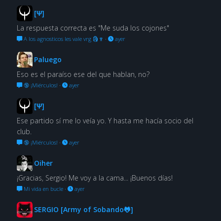
[Ψ]
La respuesta correcta es "Me suda los cojones"
A los agnosticos les vale vrg 🗿🍷
·
ayer
Paluego
Eso es el paraíso ese del que hablan, no?
🔞 ¡Miérculos!
·
ayer
[Ψ]
Ese partido sí me lo veía yo. Y hasta me hacía socio del
club.
🔞 ¡Miérculos!
·
ayer
Oiher
¡Gracias, Sergio! Me voy a la cama... ¡Buenos días!
Mi vida en bucle
·
ayer
SERGIO [Army of Sobando🐸]