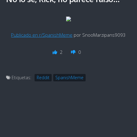
Publicado en r/SpanishMeme
por SnooMarzipans9093
2
0
Etiquetas:
Reddit
SpanishMeme