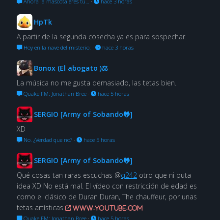
Ahora la mascota eres tú…
·
hace 3 horas
HpTk
A partir de la segunda cosecha ya es para sospechar.
Hoy en la nave del misterio:
·
hace 3 horas
Bonox (El abogato )⚖
La música no me gusta demasiado, las tetas bien.
Quake FM: Jonathan Bree
·
hace 5 horas
SERGIO [Army of Sobando🐸]
XD
No. ¿Verdad que no?
·
hace 5 horas
SERGIO [Army of Sobando🐸]
Qué cosas tan raras escuchas @
q242
otro que ni puta
idea XD No está mal. El vídeo con restricción de edad es
como el clásico de Duran Duran, The chauffeur, por unas
tetas artísticas
www.youtube.com
Quake FM: Jonathan Bree
·
hace 5 horas