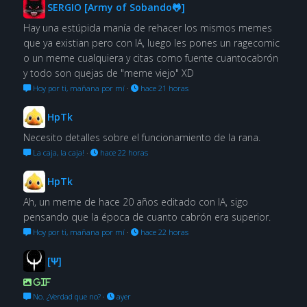
SERGIO [Army of Sobando🐸]
Hay una estúpida manía de rehacer los mismos memes
que ya existian pero con IA, luego les pones un ragecomic
o un meme cualquiera y citas como fuente cuantocabrón
y todo son quejas de "meme viejo" XD
Hoy por ti, mañana por mí
·
hace 21 horas
HpTk
Necesito detalles sobre el funcionamiento de la rana.
La caja, la caja!
·
hace 22 horas
HpTk
Ah, un meme de hace 20 años editado con IA, sigo
pensando que la época de cuanto cabrón era superior.
Hoy por ti, mañana por mí
·
hace 22 horas
[Ψ]
GIF
No. ¿Verdad que no?
·
ayer