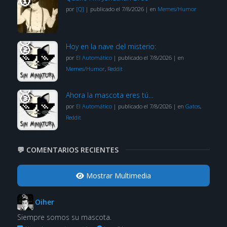
por
[Q]
|
publicado el 7/8/2026
|
en
Memes/Humor
Hoy en la nave del misterio:
por
El Automático
|
publicado el 7/8/2026
|
en
Memes/Humor
,
Reddit
Ahora la mascota eres tú…
por
El Automático
|
publicado el 7/8/2026
|
en
Gatos
,
Reddit
💬 COMENTARIOS RECIENTES
Mostrar Multimedia
Oiher
Siempre somos su mascota.