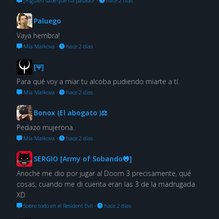
¿Alguien sabe qué ha pasado?
·
hace 2 días
Paluego
Vaya hembra!
Mia Malkova
·
hace 2 días
[Ψ]
Para qué voy a miar tu alcoba pudiendo miarte a tí.
Mia Malkova
·
hace 2 días
Bonox (El abogato )⚖
Pedazo mujerona.
Mia Malkova
·
hace 2 días
SERGIO [Army of Sobando🐸]
Anoche me dio por jugar al Doom 3 precisamente, qué
cosas, cuando me di cuenta eran las 3 de la madrugada
XD
Sobre todo en el Resident Evil
·
hace 2 días