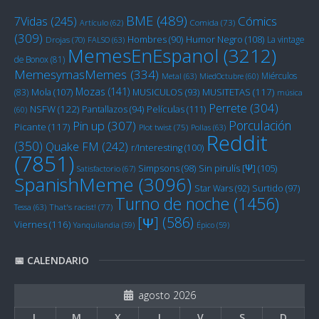
BME
(489)
Cómics
7Vidas
(245)
Artículo
(62)
Comida
(73)
(309)
Humor Negro
(108)
Hombres
(90)
La vintage
Drojas
(70)
FALSO
(63)
MemesEnEspanol
(3212)
de Bonox
(81)
MemesymasMemes
(334)
Miérculos
Metal
(63)
MiedOctubre
(60)
Mozas
(141)
Mola
(107)
MUSITETAS
(117)
(83)
MUSICULOS
(93)
música
Perrete
(304)
NSFW
(122)
Películas
(111)
Pantallazos
(94)
(60)
Porculación
Pin up
(307)
Picante
(117)
Plot twist
(75)
Pollas
(63)
Reddit
(350)
Quake FM
(242)
r/Interesting
(100)
(7851)
Sin pirulís [Ψ]
(105)
Simpsons
(98)
Satisfactorio
(67)
SpanishMeme
(3096)
Star Wars
(92)
Surtido
(97)
Turno de noche
(1456)
Tessa
(63)
That's racist!
(77)
[Ψ]
(586)
Viernes
(116)
Yanquilandia
(59)
Épico
(59)
📅 CALENDARIO
agosto 2026
L
M
X
J
V
S
D