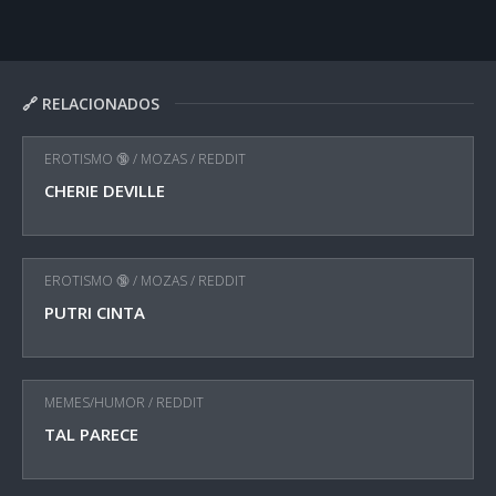
🔗 RELACIONADOS
EROTISMO 🔞
/
MOZAS
/
REDDIT
CHERIE DEVILLE
EROTISMO 🔞
/
MOZAS
/
REDDIT
PUTRI CINTA
MEMES/HUMOR
/
REDDIT
TAL PARECE