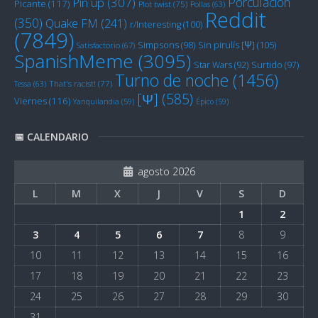
Porculación
Pin up
(307)
Picante
(117)
Plot twist
(75)
Pollas
(63)
Reddit
(350)
Quake FM
(241)
r/Interesting
(100)
(7849)
Sin pirulís [Ψ]
(105)
Simpsons
(98)
Satisfactorio
(67)
SpanishMeme
(3095)
Star Wars
(92)
Surtido
(97)
Turno de noche
(1456)
Tessa
(63)
That's racist!
(77)
[Ψ]
(585)
Viernes
(116)
Yanquilandia
(59)
Épico
(59)
📅 CALENDARIO
agosto 2026
L
M
X
J
V
S
D
1
2
3
4
5
6
7
8
9
10
11
12
13
14
15
16
17
18
19
20
21
22
23
24
25
26
27
28
29
30
31