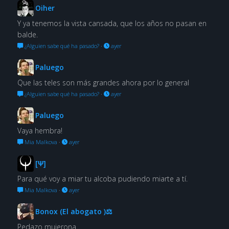
Oiher
Y ya tenemos la vista cansada, que los años no pasan en
balde.
¿Alguien sabe qué ha pasado?
·
ayer
Paluego
Que las teles son más grandes ahora por lo general
¿Alguien sabe qué ha pasado?
·
ayer
Paluego
Vaya hembra!
Mia Malkova
·
ayer
[Ψ]
Para qué voy a miar tu alcoba pudiendo miarte a tí.
Mia Malkova
·
ayer
Bonox (El abogato )⚖
Pedazo mujerona.