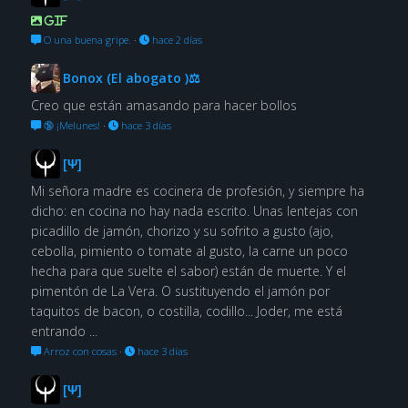
GIF
O una buena gripe.
·
hace 2 días
Bonox (El abogato )⚖
Creo que están amasando para hacer bollos
🔞 ¡Melunes!
·
hace 3 días
[Ψ]
Mi señora madre es cocinera de profesión, y siempre ha
dicho: en cocina no hay nada escrito. Unas lentejas con
picadillo de jamón, chorizo y su sofrito a gusto (ajo,
cebolla, pimiento o tomate al gusto, la carne un poco
hecha para que suelte el sabor) están de muerte. Y el
pimentón de La Vera. O sustituyendo el jamón por
taquitos de bacon, o costilla, codillo... Joder, me está
entrando ...
Arroz con cosas
·
hace 3 días
[Ψ]