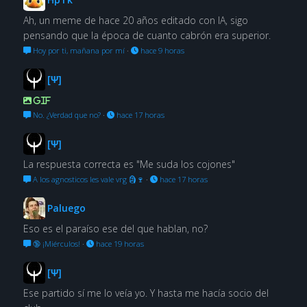
Ah, un meme de hace 20 años editado con IA, sigo
pensando que la época de cuanto cabrón era superior.
Hoy por ti, mañana por mí
·
hace 9 horas
[Ψ]
GIF
No. ¿Verdad que no?
·
hace 17 horas
[Ψ]
La respuesta correcta es "Me suda los cojones"
A los agnosticos les vale vrg 🗿🍷
·
hace 17 horas
Paluego
Eso es el paraíso ese del que hablan, no?
🔞 ¡Miérculos!
·
hace 19 horas
[Ψ]
Ese partido sí me lo veía yo. Y hasta me hacía socio del