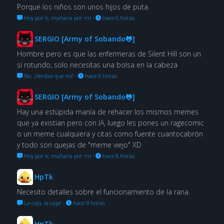
Porque los niños son unos hijos de puta.
Hoy por ti, mañana por mí
·
hace 6 horas
SERGIO [Army of Sobando🐸]
Hombre pero es que las enfermeras de Silent Hill son un
sí rotundo, solo necesitas una bolsa en la cabeza
No. ¿Verdad que no?
·
hace 8 horas
SERGIO [Army of Sobando🐸]
Hay una estúpida manía de rehacer los mismos memes
que ya existian pero con IA, luego les pones un ragecomic
o un meme cualquiera y citas como fuente cuantocabrón
y todo son quejas de "meme viejo" XD
Hoy por ti, mañana por mí
·
hace 8 horas
HpTk
Necesito detalles sobre el funcionamiento de la rana.
La caja, la caja!
·
hace 9 horas
HpTk