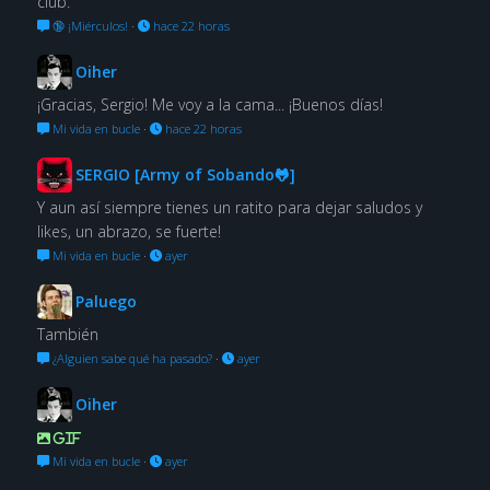
club.
🔞 ¡Miérculos!
·
hace 22 horas
Oiher
¡Gracias, Sergio! Me voy a la cama... ¡Buenos días!
Mi vida en bucle
·
hace 22 horas
SERGIO [Army of Sobando🐸]
Y aun así siempre tienes un ratito para dejar saludos y
likes, un abrazo, se fuerte!
Mi vida en bucle
·
ayer
Paluego
También
¿Alguien sabe qué ha pasado?
·
ayer
Oiher
GIF
Mi vida en bucle
·
ayer