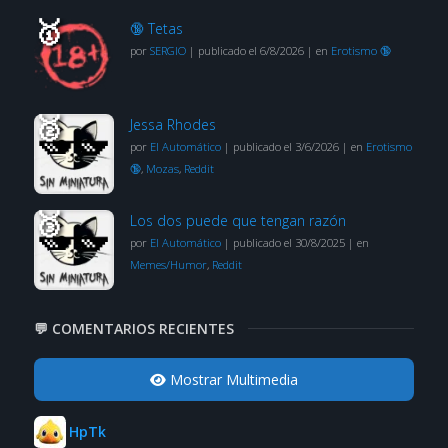
🔞 Tetas
por
SERGIO
|
publicado el 6/8/2026
|
en
Erotismo 🔞
Jessa Rhodes
por
El Automático
|
publicado el 3/6/2026
|
en
Erotismo
🔞
,
Mozas
,
Reddit
Los dos puede que tengan razón
por
El Automático
|
publicado el 30/8/2025
|
en
Memes/Humor
,
Reddit
💬 COMENTARIOS RECIENTES
Mostrar Multimedia
HpTk