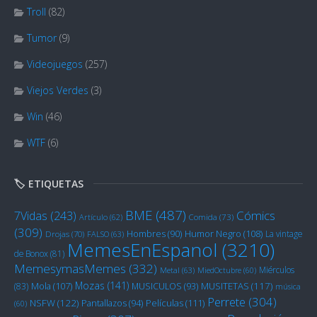
Troll
(82)
Tumor
(9)
Videojuegos
(257)
Viejos Verdes
(3)
Win
(46)
WTF
(6)
🏷️ ETIQUETAS
BME
(487)
Cómics
7Vidas
(243)
Artículo
(62)
Comida
(73)
(309)
Humor Negro
(108)
Hombres
(90)
La vintage
Drojas
(70)
FALSO
(63)
MemesEnEspanol
(3210)
de Bonox
(81)
MemesymasMemes
(332)
Miérculos
Metal
(63)
MiedOctubre
(60)
Mozas
(141)
Mola
(107)
MUSITETAS
(117)
(83)
MUSICULOS
(93)
música
Perrete
(304)
NSFW
(122)
Películas
(111)
Pantallazos
(94)
(60)