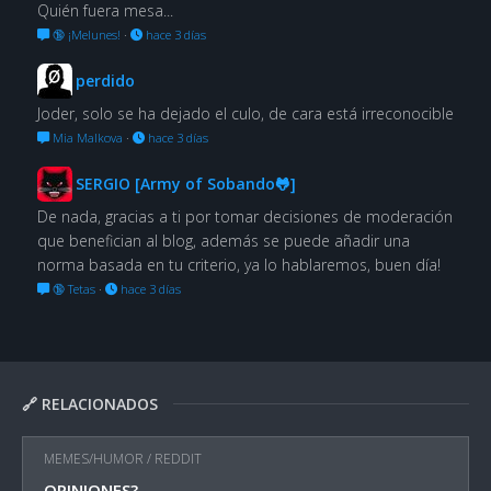
Quién fuera mesa...
🔞 ¡Melunes!
·
hace 3 días
perdido
Joder, solo se ha dejado el culo, de cara está irreconocible
Mia Malkova
·
hace 3 días
SERGIO [Army of Sobando🐸]
De nada, gracias a ti por tomar decisiones de moderación
que benefician al blog, además se puede añadir una
norma basada en tu criterio, ya lo hablaremos, buen día!
🔞 Tetas
·
hace 3 días
🔗 RELACIONADOS
MEMES/HUMOR
/
REDDIT
OPINIONES?