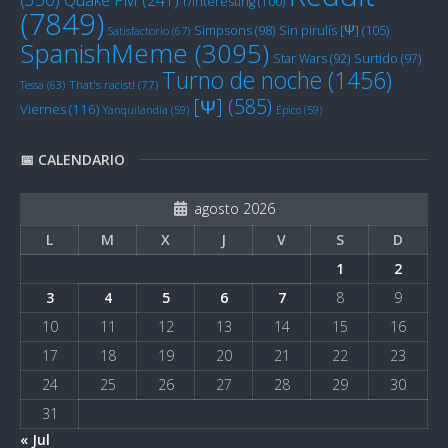
r/Interesting
(100)
(7849)
Sin pirulís [Ψ]
(105)
Simpsons
(98)
Satisfactorio
(67)
SpanishMeme
(3095)
Star Wars
(92)
Surtido
(97)
Turno de noche
(1456)
Tessa
(63)
That's racist!
(77)
[Ψ]
(585)
Viernes
(116)
Yanquilandia
(59)
Épico
(59)
📅 CALENDARIO
agosto 2026
L
M
X
J
V
S
D
1
2
3
4
5
6
7
8
9
10
11
12
13
14
15
16
17
18
19
20
21
22
23
24
25
26
27
28
29
30
31
« Jul