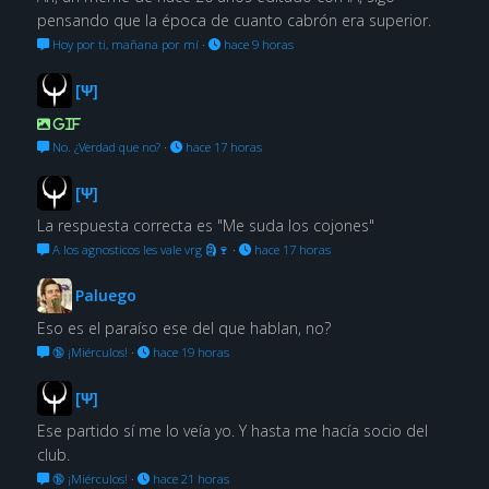
pensando que la época de cuanto cabrón era superior.
Hoy por ti, mañana por mí
·
hace 9 horas
[Ψ]
GIF
No. ¿Verdad que no?
·
hace 17 horas
[Ψ]
La respuesta correcta es "Me suda los cojones"
A los agnosticos les vale vrg 🗿🍷
·
hace 17 horas
Paluego
Eso es el paraíso ese del que hablan, no?
🔞 ¡Miérculos!
·
hace 19 horas
[Ψ]
Ese partido sí me lo veía yo. Y hasta me hacía socio del
club.
🔞 ¡Miérculos!
·
hace 21 horas