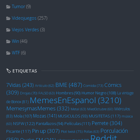
Tumor
(9)
Videojuegos
(257)
Viejos Verdes
(3)
Win
(46)
WTF
(6)
🏷️ ETIQUETAS
BME
(487)
Cómics
7Vidas
(243)
Artículo
(62)
Comida
(73)
(309)
Humor Negro
(108)
Hombres
(90)
La vintage
Drojas
(70)
FALSO
(63)
MemesEnEspanol
(3210)
de Bonox
(81)
MemesymasMemes
(332)
Miérculos
Metal
(63)
MiedOctubre
(60)
Mozas
(141)
Mola
(107)
MUSITETAS
(117)
(83)
MUSICULOS
(93)
música
Perrete
(304)
NSFW
(122)
Películas
(111)
Pantallazos
(94)
(60)
Porculación
Pin up
(307)
Picante
(117)
Plot twist
(75)
Pollas
(63)
Reddit
(350)
Quake FM
(241)