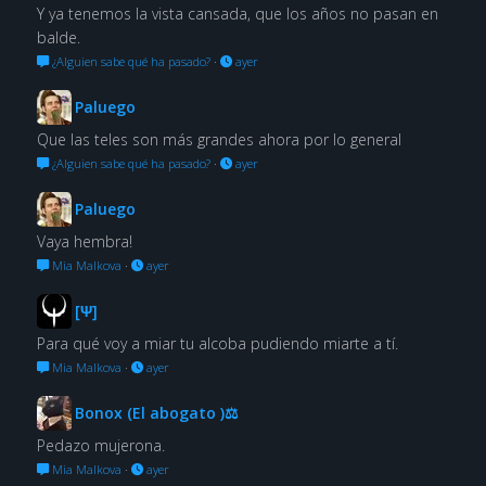
Y ya tenemos la vista cansada, que los años no pasan en
balde.
¿Alguien sabe qué ha pasado?
·
ayer
Paluego
Que las teles son más grandes ahora por lo general
¿Alguien sabe qué ha pasado?
·
ayer
Paluego
Vaya hembra!
Mia Malkova
·
ayer
[Ψ]
Para qué voy a miar tu alcoba pudiendo miarte a tí.
Mia Malkova
·
ayer
Bonox (El abogato )⚖
Pedazo mujerona.
Mia Malkova
·
ayer