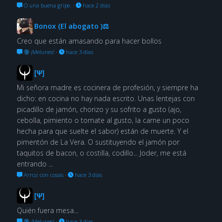
O una buena gripe.
·
hace 2 días
Bonox (El abogato )⚖
Creo que están amasando para hacer bollos
🔞 ¡Melunes!
·
hace 3 días
[Ψ]
Mi señora madre es cocinera de profesión, y siempre ha
dicho: en cocina no hay nada escrito. Unas lentejas con
picadillo de jamón, chorizo y su sofrito a gusto (ajo,
cebolla, pimiento o tomate al gusto, la carne un poco
hecha para que suelte el sabor) están de muerte. Y el
pimentón de La Vera. O sustituyendo el jamón por
taquitos de bacon, o costilla, codillo... Joder, me está
entrando ...
Arroz con cosas
·
hace 3 días
[Ψ]
Quién fuera mesa...
🔞 ¡Melunes!
·
hace 3 días