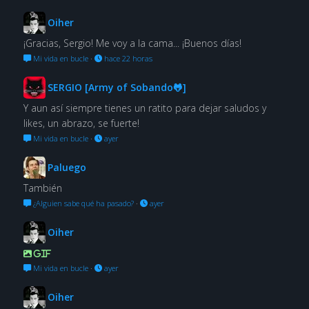
Oiher
¡Gracias, Sergio! Me voy a la cama... ¡Buenos días!
Mi vida en bucle
·
hace 22 horas
SERGIO [Army of Sobando🐸]
Y aun así siempre tienes un ratito para dejar saludos y
likes, un abrazo, se fuerte!
Mi vida en bucle
·
ayer
Paluego
También
¿Alguien sabe qué ha pasado?
·
ayer
Oiher
GIF
Mi vida en bucle
·
ayer
Oiher