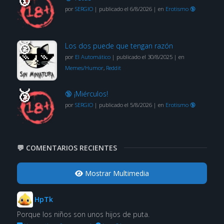
por
SERGIO
|
publicado el 6/8/2026
|
en
Erotismo 🔞
Los dos puede que tengan razón
por
El Automático
|
publicado el 30/8/2025
|
en
Memes/Humor
,
Reddit
🔞 ¡Miérculos!
por
SERGIO
|
publicado el 5/8/2026
|
en
Erotismo 🔞
💬 COMENTARIOS RECIENTES
Mostrar Multimedia
HpTk
Porque los niños son unos hijos de puta.