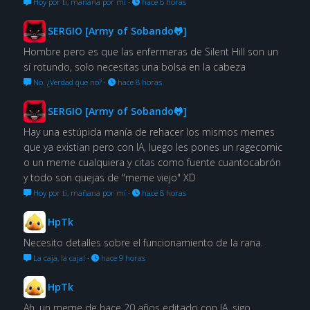
Hoy por ti, mañana por mí
·
hace 6 horas
SERGIO [Army of Sobando🐸]
Hombre pero es que las enfermeras de Silent Hill son un
sí rotundo, solo necesitas una bolsa en la cabeza
No. ¿Verdad que no?
·
hace 8 horas
SERGIO [Army of Sobando🐸]
Hay una estúpida manía de rehacer los mismos memes
que ya existian pero con IA, luego les pones un ragecomic
o un meme cualquiera y citas como fuente cuantocabrón
y todo son quejas de "meme viejo" XD
Hoy por ti, mañana por mí
·
hace 8 horas
HpTk
Necesito detalles sobre el funcionamiento de la rana.
La caja, la caja!
·
hace 9 horas
HpTk
Ah, un meme de hace 20 años editado con IA, sigo