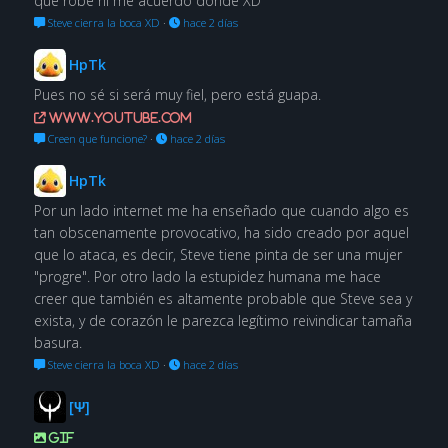
que robé ni me acuerdo dónde XD
Steve cierra la boca XD
·
hace 2 días
HpTk
Pues no sé si será muy fiel, pero está guapa.
www.youtube.com
Creen que funcione?
·
hace 2 días
HpTk
Por un lado internet me ha enseñado que cuando algo es
tan obscenamente provocativo, ha sido creado por aquel
que lo ataca, es decir, Steve tiene pinta de ser una mujer
"progre". Por otro lado la estupidez humana me hace
creer que también es altamente probable que Steve sea y
exista, y de corazón le parezca legítimo reivindicar tamaña
basura.
Steve cierra la boca XD
·
hace 2 días
[Ψ]
GIF