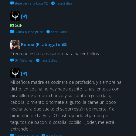
Steve cierra la boca XD
·
hace 2 días
[Ψ]
GIF
O una buena gripe.
·
hace 2 días
Bonox (El abogato )⚖
Creo que están amasando para hacer bollos
🔞 ¡Melunes!
·
hace 3 días
[Ψ]
Mi señora madre es cocinera de profesión, y siempre ha
dicho: en cocina no hay nada escrito. Unas lentejas con
picadillo de jamón, chorizo y su sofrito a gusto (ajo,
cebolla, pimiento o tomate al gusto, la carne un poco
hecha para que suelte el sabor) están de muerte. Y el
pimentón de La Vera. O sustituyendo el jamón por
taquitos de bacon, o costilla, codillo... Joder, me está
entrando ...
Arroz con cosas
·
hace 3 días