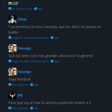
GIF
Mi vida en bucle
·
ayer
Oiher
Y ya tenemos la vista cansada, que los años no pasan en
balde.
¿Alguien sabe qué ha pasado?
·
ayer
Paluego
Que las teles son más grandes ahora por lo general
¿Alguien sabe qué ha pasado?
·
ayer
Paluego
Vaya hembra!
Mia Malkova
·
ayer
[Ψ]
Para qué voy a miar tu alcoba pudiendo miarte a tí.
Mia Malkova
·
ayer