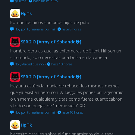
🔞 Tetas
·
hace un minuto
HpTk
Porque los niños son unos hijos de puta.
Hoy por ti, mañana por mí
·
hace 8 horas
SERGIO [Army of Sobando🐸]
Hombre pero es que las enfermeras de Silent Hill son un
sí rotundo, solo necesitas una bolsa en la cabeza
No. ¿Verdad que no?
·
hace 10 horas
SERGIO [Army of Sobando🐸]
Hay una estúpida manía de rehacer los mismos memes
que ya existian pero con IA, luego les pones un ragecomic
o un meme cualquiera y citas como fuente cuantocabrón
y todo son quejas de "meme viejo" XD
Hoy por ti, mañana por mí
·
hace 10 horas
HpTk
Necesito detalles sobre el funcionamiento de la rana.