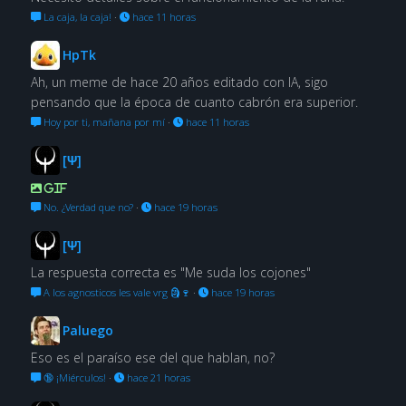
La caja, la caja!
·
hace 11 horas
HpTk
Ah, un meme de hace 20 años editado con IA, sigo
pensando que la época de cuanto cabrón era superior.
Hoy por ti, mañana por mí
·
hace 11 horas
[Ψ]
GIF
No. ¿Verdad que no?
·
hace 19 horas
[Ψ]
La respuesta correcta es "Me suda los cojones"
A los agnosticos les vale vrg 🗿🍷
·
hace 19 horas
Paluego
Eso es el paraíso ese del que hablan, no?
🔞 ¡Miérculos!
·
hace 21 horas