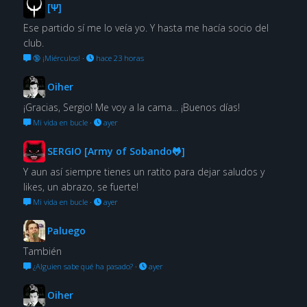
[Ψ]
Ese partido sí me lo veía yo. Y hasta me hacía socio del
club.
🔞 ¡Miérculos!
·
hace 23 horas
Oiher
¡Gracias, Sergio! Me voy a la cama... ¡Buenos días!
Mi vida en bucle
·
ayer
SERGIO [Army of Sobando🐸]
Y aun así siempre tienes un ratito para dejar saludos y
likes, un abrazo, se fuerte!
Mi vida en bucle
·
ayer
Paluego
También
¿Alguien sabe qué ha pasado?
·
ayer
Oiher