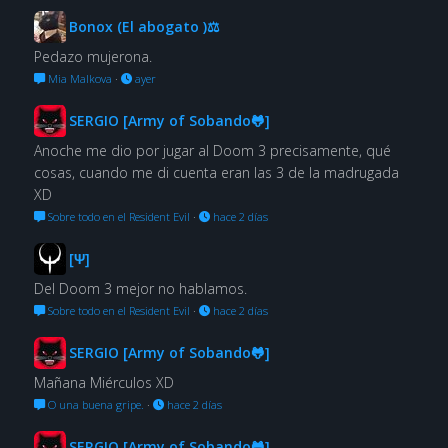
Bonox (El abogato )⚖
Pedazo mujerona.
Mia Malkova
·
ayer
SERGIO [Army of Sobando🐸]
Anoche me dio por jugar al Doom 3 precisamente, qué
cosas, cuando me di cuenta eran las 3 de la madrugada
XD
Sobre todo en el Resident Evil
·
hace 2 días
[Ψ]
Del Doom 3 mejor no hablamos.
Sobre todo en el Resident Evil
·
hace 2 días
SERGIO [Army of Sobando🐸]
Mañana Miérculos XD
O una buena gripe.
·
hace 2 días
SERGIO [Army of Sobando🐸]