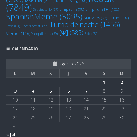
r/Interesting
(100)
(7849)
Sin pirulís [Ψ]
(105)
Simpsons
(98)
Satisfactorio
(67)
SpanishMeme
(3095)
Star Wars
(92)
Surtido
(97)
Turno de noche
(1456)
Tessa
(63)
That's racist!
(77)
[Ψ]
(585)
Viernes
(116)
Yanquilandia
(59)
Épico
(59)
📅 CALENDARIO
agosto 2026
L
M
X
J
V
S
D
1
2
3
4
5
6
7
8
9
10
11
12
13
14
15
16
17
18
19
20
21
22
23
24
25
26
27
28
29
30
31
« Jul