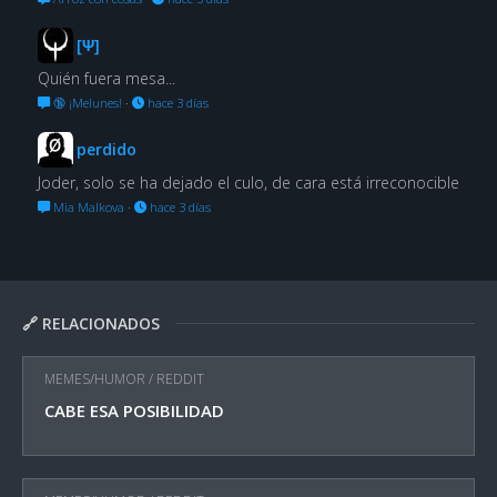
[Ψ]
Quién fuera mesa...
🔞 ¡Melunes!
·
hace 3 días
perdido
Joder, solo se ha dejado el culo, de cara está irreconocible
Mia Malkova
·
hace 3 días
🔗 RELACIONADOS
MEMES/HUMOR
/
REDDIT
CABE ESA POSIBILIDAD