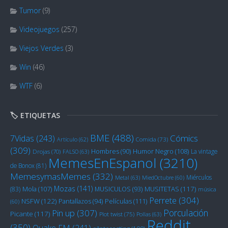
Tumor
(9)
Videojuegos
(257)
Viejos Verdes
(3)
Win
(46)
WTF
(6)
🏷️ ETIQUETAS
BME
(488)
Cómics
7Vidas
(243)
Artículo
(62)
Comida
(73)
(309)
Humor Negro
(108)
Hombres
(90)
La vintage
Drojas
(70)
FALSO
(63)
MemesEnEspanol
(3210)
de Bonox
(81)
MemesymasMemes
(332)
Miérculos
Metal
(63)
MiedOctubre
(60)
Mozas
(141)
Mola
(107)
MUSITETAS
(117)
(83)
MUSICULOS
(93)
música
Perrete
(304)
NSFW
(122)
Películas
(111)
Pantallazos
(94)
(60)
Porculación
Pin up
(307)
Picante
(117)
Plot twist
(75)
Pollas
(63)
Reddit
(350)
Quake FM
(241)