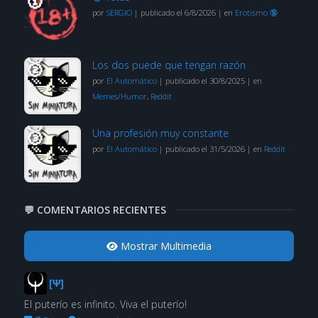
por
SERGIO
|
publicado el 6/8/2026
|
en
Erotismo 🔞
Los dos puede que tengan razón
por
El Automático
|
publicado el 30/8/2025
|
en
Memes/Humor
,
Reddit
Una profesión muy constante
por
El Automático
|
publicado el 31/5/2026
|
en
Reddit
💬 COMENTARIOS RECIENTES
Mostrar Multimedia
[Ψ]
El puterío es infinito. Viva el puterío!