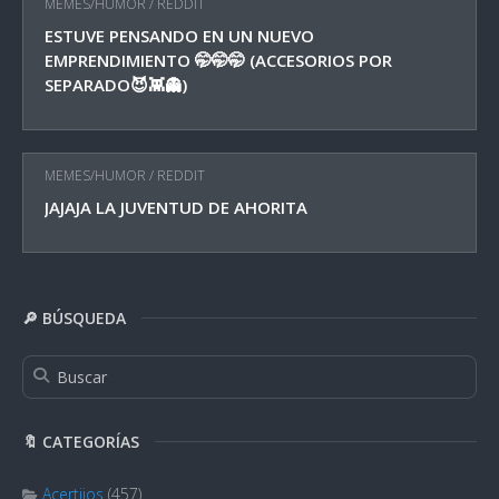
MEMES/HUMOR
/
REDDIT
ESTUVE PENSANDO EN UN NUEVO
EMPRENDIMIENTO 🤭🤭🤭 (ACCESORIOS POR
SEPARADO😈👾👻)
MEMES/HUMOR
/
REDDIT
JAJAJA LA JUVENTUD DE AHORITA
🔎 BÚSQUEDA
🔖 CATEGORÍAS
Acertijos
(457)