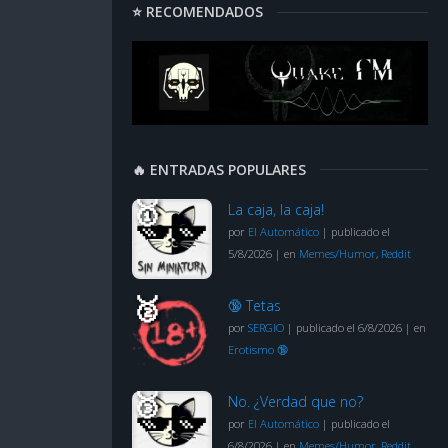
⭐ RECOMENDADOS
🔥 ENTRADAS POPULARES
La caja, la caja!
por
El Automático
|
publicado el
5/8/2026
|
en
Memes/Humor
,
Reddit
🔞 Tetas
por
SERGIO
|
publicado el 6/8/2026
|
en
Erotismo 🔞
No. ¿Verdad que no?
por
El Automático
|
publicado el
6/8/2026
|
en
Memes/Humor
,
Reddit