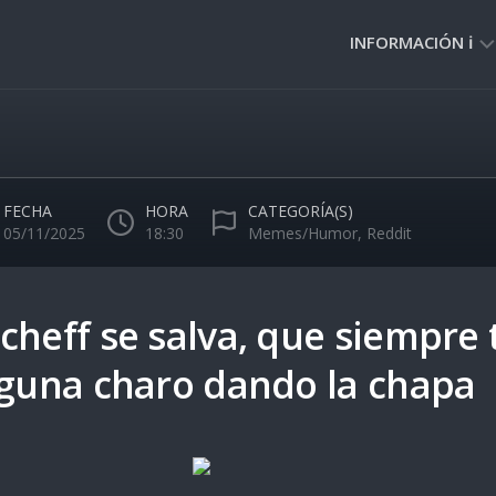
INFORMACIÓN ℹ️
PRIVACIDAD
🔒
NORMAS
DE
FECHA
HORA
CATEGORÍA(S)
USO
05/11/2025
18:30
Memes/Humor
,
Reddit
🚸
cheff se salva, que siempre 
lguna charo dando la chapa