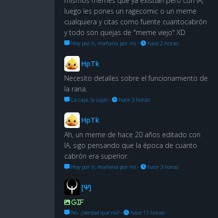
mismos memes que ya existian pero con IA,
luego les pones un ragecomic o un meme
cualquiera y citas como fuente cuantocabrón
y todo son quejas de "meme viejo" XD
Hoy por ti, mañana por mí
·
hace 2 horas
HpTk
Necesito detalles sobre el funcionamiento de
la rana.
La caja, la caja!
·
hace 3 horas
HpTk
Ah, un meme de hace 20 años editado con
IA, sigo pensando que la época de cuanto
cabrón era superior.
Hoy por ti, mañana por mí
·
hace 3 horas
[Ψ]
GIF
No. ¿Verdad que no?
·
hace 11 horas