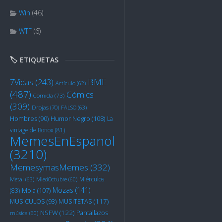
Win
(46)
WTF
(6)
🏷️ ETIQUETAS
BME
7Vidas
(243)
Artículo
(62)
(487)
Cómics
Comida
(73)
(309)
Drojas
(70)
FALSO
(63)
Humor Negro
(108)
Hombres
(90)
La
vintage de Bonox
(81)
MemesEnEspanol
(3210)
MemesymasMemes
(332)
Miérculos
Metal
(63)
MiedOctubre
(60)
Mozas
(141)
Mola
(107)
(83)
MUSITETAS
(117)
MUSICULOS
(93)
NSFW
(122)
Pantallazos
música
(60)