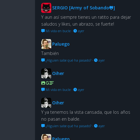
SERGIO [Army of Sobando🐸]
Y aun así siempre tienes un ratito para dejar
saludos y likes, un abrazo, se fuerte!
Mi vida en bucle
·
ayer
Paluego
También
¿Alguien sabe qué ha pasado?
·
ayer
Oiher
GIF
Mi vida en bucle
·
ayer
Oiher
Y ya tenemos la vista cansada, que los años
no pasan en balde.
¿Alguien sabe qué ha pasado?
·
ayer
Paluego