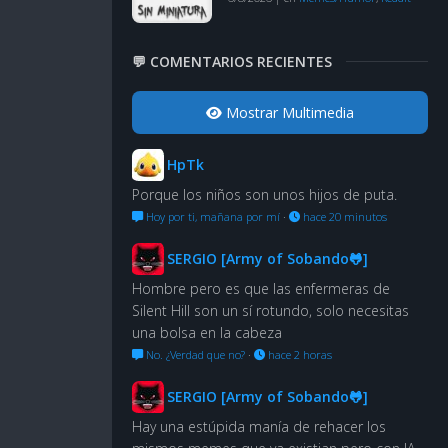
💬 COMENTARIOS RECIENTES
Mostrar Multimedia
HpTk
Porque los niños son unos hijos de puta.
Hoy por ti, mañana por mí
·
hace 20 minutos
SERGIO [Army of Sobando🐸]
Hombre pero es que las enfermeras de
Silent Hill son un sí rotundo, solo necesitas
una bolsa en la cabeza
No. ¿Verdad que no?
·
hace 2 horas
SERGIO [Army of Sobando🐸]
Hay una estúpida manía de rehacer los