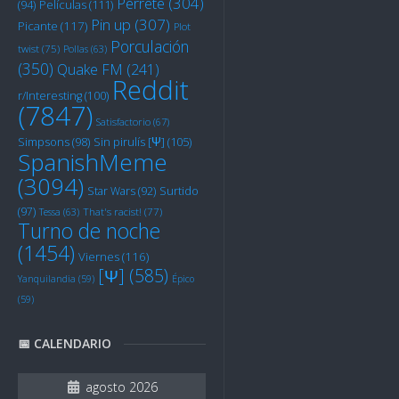
Perrete
(304)
Películas
(111)
(94)
Pin up
(307)
Picante
(117)
Plot
Porculación
twist
(75)
Pollas
(63)
(350)
Quake FM
(241)
Reddit
r/Interesting
(100)
(7847)
Satisfactorio
(67)
Sin pirulís [Ψ]
(105)
Simpsons
(98)
SpanishMeme
(3094)
Star Wars
(92)
Surtido
(97)
Tessa
(63)
That's racist!
(77)
Turno de noche
(1454)
Viernes
(116)
[Ψ]
(585)
Yanquilandia
(59)
Épico
(59)
📅 CALENDARIO
agosto 2026