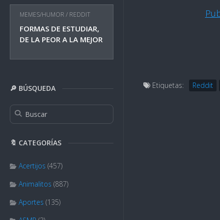
Pub
MEMES/HUMOR
/
REDDIT
FORMAS DE ESTUDIAR,
DE LA PEOR A LA MEJOR
Etiquetas:
Reddit
🔎 BÚSQUEDA
🔖 CATEGORÍAS
Acertijos
(457)
Animalitos
(887)
Aportes
(135)