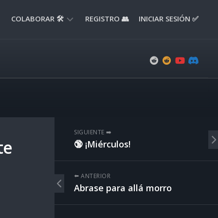
COLABORAR 🛠️
REGISTRO 👥
INICIAR SESIÓN ✅
ENVIAR
APORTE
📝
ENVIAR
REPORTE
🚧
SUGERENCIAS
SIGUIENTE ➡️
💡
te
🔞 ¡Miérculos!
⬅️ ANTERIOR
Abrase para allá morro