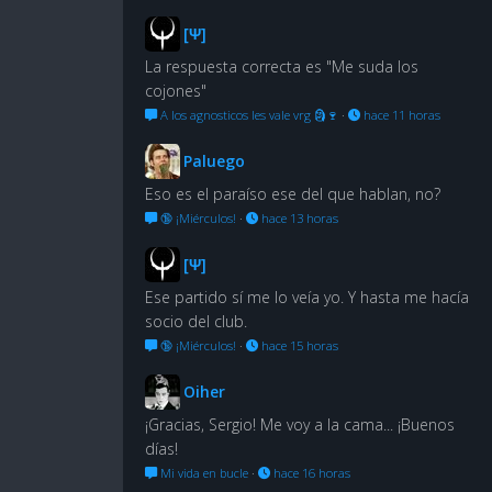
[Ψ]
La respuesta correcta es "Me suda los
cojones"
A los agnosticos les vale vrg 🗿🍷
·
hace 11 horas
Paluego
Eso es el paraíso ese del que hablan, no?
🔞 ¡Miérculos!
·
hace 13 horas
[Ψ]
Ese partido sí me lo veía yo. Y hasta me hacía
socio del club.
🔞 ¡Miérculos!
·
hace 15 horas
Oiher
¡Gracias, Sergio! Me voy a la cama... ¡Buenos
días!
Mi vida en bucle
·
hace 16 horas