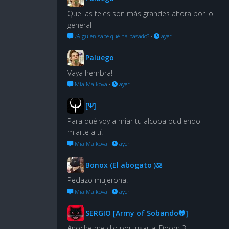
Que las teles son más grandes ahora por lo
general
¿Alguien sabe qué ha pasado?
·
ayer
Paluego
Vaya hembra!
Mia Malkova
·
ayer
[Ψ]
Para qué voy a miar tu alcoba pudiendo
miarte a tí.
Mia Malkova
·
ayer
Bonox (El abogato )⚖
Pedazo mujerona.
Mia Malkova
·
ayer
SERGIO [Army of Sobando🐸]
Anoche me dio por jugar al Doom 3