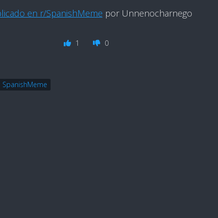
licado en r/SpanishMeme
por Unnenocharnego
1
0
SpanishMeme