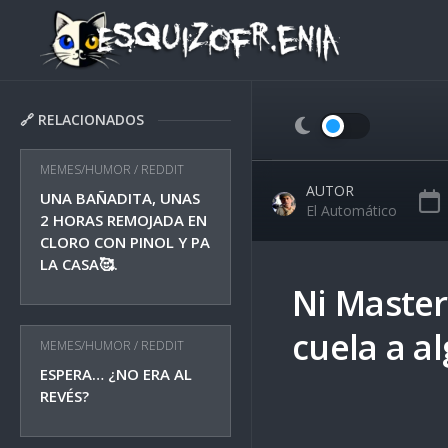
Skip
to
content
🔗 RELACIONADOS
MEMES/HUMOR
/
REDDIT
AUTOR
UNA BAÑADITA, UNAS
El Automático
2 HORAS REMOJADA EN
CLORO CON PINOL Y PA
LA CASA🥰.
Ni Master
cuela a a
MEMES/HUMOR
/
REDDIT
ESPERA… ¿NO ERA AL
REVÉS?