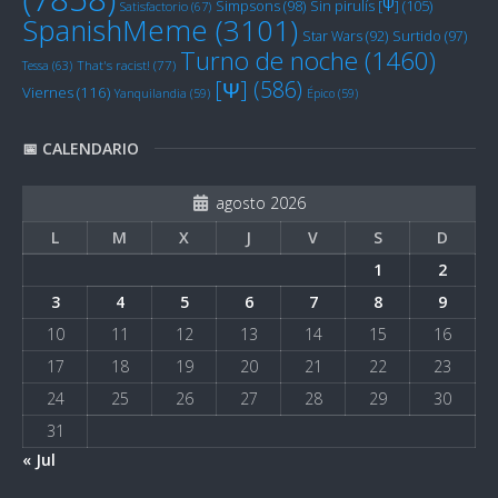
Sin pirulís [Ψ]
(105)
Simpsons
(98)
Satisfactorio
(67)
SpanishMeme
(3101)
Star Wars
(92)
Surtido
(97)
Turno de noche
(1460)
Tessa
(63)
That's racist!
(77)
[Ψ]
(586)
Viernes
(116)
Yanquilandia
(59)
Épico
(59)
📅 CALENDARIO
agosto 2026
L
M
X
J
V
S
D
1
2
3
4
5
6
7
8
9
10
11
12
13
14
15
16
17
18
19
20
21
22
23
24
25
26
27
28
29
30
31
« Jul