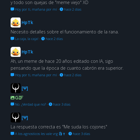
y todo son quejas de "meme viejo" XD
Hoy por ti, mañana por mí
·
hace 2 días
HpTk
Necesito detalles sobre el funcionamiento de la rana.
La caja, la caja!
·
hace 2 días
HpTk
Ah, un meme de hace 20 años editado con IA, sigo
pensando que la época de cuanto cabrón era superior.
Hoy por ti, mañana por mí
·
hace 2 días
[Ψ]
GIF
No. ¿Verdad que no?
·
hace 3 días
[Ψ]
La respuesta correcta es "Me suda los cojones"
A los agnosticos les vale vrg 🗿🍷
·
hace 3 días