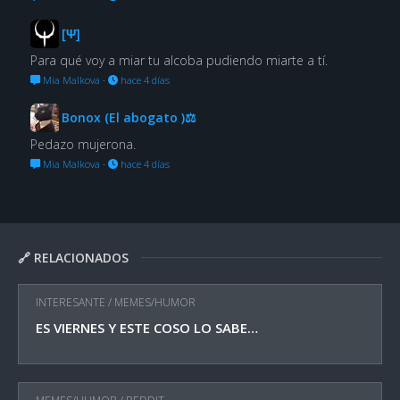
[Ψ]
Para qué voy a miar tu alcoba pudiendo miarte a tí.
Mia Malkova
·
hace 4 días
Bonox (El abogato )⚖
Pedazo mujerona.
Mia Malkova
·
hace 4 días
🔗 RELACIONADOS
INTERESANTE
/
MEMES/HUMOR
ES VIERNES Y ESTE COSO LO SABE…