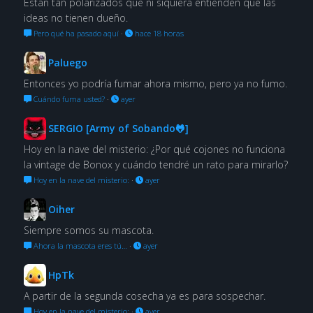
Están tan polarizados que ni siquiera entienden que las
ideas no tienen dueño.
Pero qué ha pasado aquí
·
hace 18 horas
Paluego
Entonces yo podría fumar ahora mismo, pero ya no fumo.
Cuándo fuma usted?
·
ayer
SERGIO [Army of Sobando🐸]
Hoy en la nave del misterio: ¿Por qué cojones no funciona
la vintage de Bonox y cuándo tendré un rato para mirarlo?
Hoy en la nave del misterio:
·
ayer
Oiher
Siempre somos su mascota.
Ahora la mascota eres tú…
·
ayer
HpTk
A partir de la segunda cosecha ya es para sospechar.
Hoy en la nave del misterio:
·
ayer