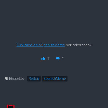
Publicado en r/SpanishMeme
por rokeroconk
1
1
Etiquetas:
Reddit
SpanishMeme