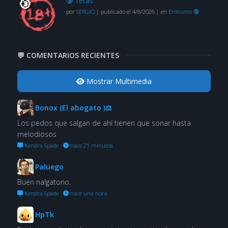
🔞 Tetas
por
SERGIO
|
publicado el 4/8/2026
|
en
Erotismo 🔞
💬 COMENTARIOS RECIENTES
Mostrar Multimedia
Bonox (El abogato )⚖
Los pedos que salgan de ahí tienen que sonar hasta
melodiosos
Kendra Spade
·
hace 21 minutos
Paluego
Buen nalgatorio.
Kendra Spade
·
hace una hora
HpTk