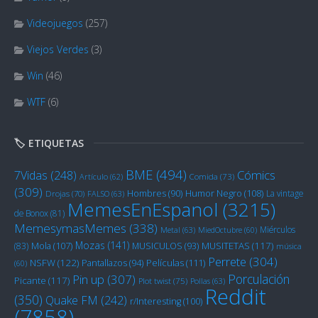
Videojuegos
(257)
Viejos Verdes
(3)
Win
(46)
WTF
(6)
🏷️ ETIQUETAS
BME
(494)
Cómics
7Vidas
(248)
Artículo
(62)
Comida
(73)
(309)
Humor Negro
(108)
Hombres
(90)
La vintage
Drojas
(70)
FALSO
(63)
MemesEnEspanol
(3215)
de Bonox
(81)
MemesymasMemes
(338)
Miérculos
Metal
(63)
MiedOctubre
(60)
Mozas
(141)
Mola
(107)
MUSITETAS
(117)
(83)
MUSICULOS
(93)
música
Perrete
(304)
NSFW
(122)
Películas
(111)
Pantallazos
(94)
(60)
Porculación
Pin up
(307)
Picante
(117)
Plot twist
(75)
Pollas
(63)
Reddit
(350)
Quake FM
(242)
r/Interesting
(100)
(7858)