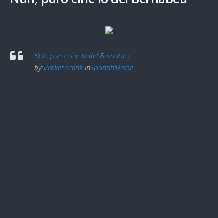
Nah, puro cine lo del Bernabéu
by
u/rokeroconk
in
SpanishMeme