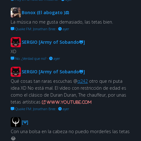
Bonox (El abogato )⚖
La música no me gusta demasiado, las tetas bien.
Quake FM: Jonathan Bree
·
ayer
SERGIO [Army of Sobando🐸]
XD
No. ¿Verdad que no?
·
ayer
SERGIO [Army of Sobando🐸]
Qué cosas tan raras escuchas @
q242
otro que ni puta
idea XD No está mal. El vídeo con restricción de edad es
como el clásico de Duran Duran, The chauffeur, por unas
tetas artísticas
www.youtube.com
Quake FM: Jonathan Bree
·
ayer
[Ψ]
Con una bolsa en la cabeza no puedo morderles las tetas
😂