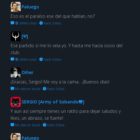
Paluego
Eso es el paraíso ese del que hablan, no?
🔞 ¡Miérculos!
·
hace 3 días
[Ψ]
Ese partido sí me lo veía yo. Y hasta me hacía socio del
club.
🔞 ¡Miérculos!
·
hace 3 días
Oiher
¡Gracias, Sergio! Me voy a la cama... ¡Buenos días!
Mi vida en bucle
·
hace 3 días
SERGIO [Army of Sobando🐸]
Y aun así siempre tienes un ratito para dejar saludos y
likes, un abrazo, se fuerte!
Mi vida en bucle
·
hace 3 días
Paluego