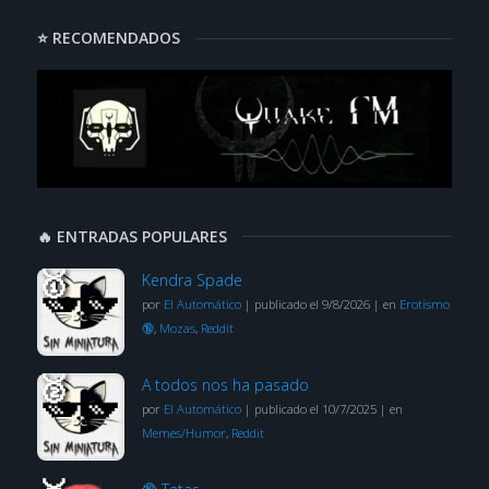
⭐ RECOMENDADOS
🔥 ENTRADAS POPULARES
Kendra Spade
por
El Automático
|
publicado el 9/8/2026
|
en
Erotismo
🔞
,
Mozas
,
Reddit
A todos nos ha pasado
por
El Automático
|
publicado el 10/7/2025
|
en
Memes/Humor
,
Reddit