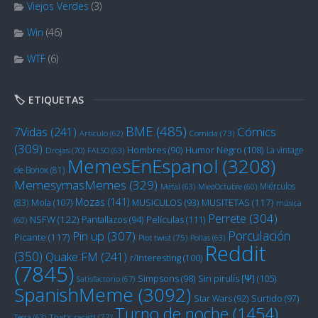
Viejos Verdes
(3)
Win
(46)
WTF
(6)
🏷️ ETIQUETAS
BME
(485)
Cómics
7Vidas
(241)
Artículo
(62)
Comida
(73)
(309)
Humor Negro
(108)
Hombres
(90)
La vintage
Drojas
(70)
FALSO
(63)
MemesEnEspanol
(3208)
de Bonox
(81)
MemesymasMemes
(329)
Miérculos
Metal
(63)
MiedOctubre
(60)
Mozas
(141)
Mola
(107)
MUSITETAS
(117)
(83)
MUSICULOS
(93)
música
Perrete
(304)
NSFW
(122)
Películas
(111)
Pantallazos
(94)
(60)
Porculación
Pin up
(307)
Picante
(117)
Plot twist
(75)
Pollas
(63)
Reddit
(350)
Quake FM
(241)
r/Interesting
(100)
(7845)
Sin pirulís [Ψ]
(105)
Simpsons
(98)
Satisfactorio
(67)
SpanishMeme
(3092)
Star Wars
(92)
Surtido
(97)
Turno de noche
(1454)
Tessa
(63)
That's racist!
(77)