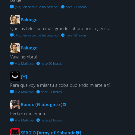
balde.
¿Alguien sabe qué ha pasado?
·
hace 13 horas
Paluego
Que las teles son más grandes ahora por lo general
¿Alguien sabe qué ha pasado?
·
hace 18 horas
Paluego
Vaya hembra!
Mia Malkova
·
hace 20 horas
[Ψ]
Para qué voy a miar tu alcoba pudiendo miarte a tí.
Mia Malkova
·
hace 21 horas
Bonox (El abogato )⚖
Pedazo mujerona.
Mia Malkova
·
hace 22 horas
SERGIO [Army of Sobando🐸]