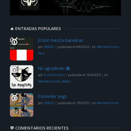
🔥 ENTRADAS POPULARES
El bot mezcla-banderas
por
SERGIO
|
publicado el 6/8/2024
|
en
Memes/Humor
,
Perú
No agradecen 😩
por
El Automático
|
publicado el 18/4/2025
|
en
Memes/Humor
,
Reddit
Estreinller zings
por
SERGIO
|
publicado el 1/8/2025
|
en
Memes/Humor
💬 COMENTARIOS RECIENTES