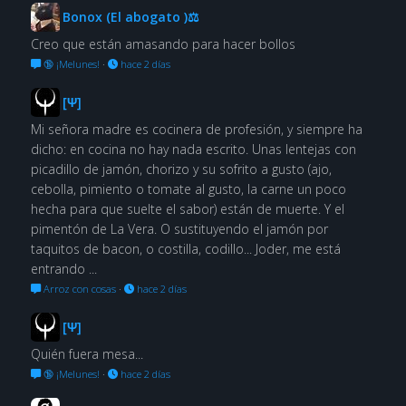
Bonox (El abogato )⚖
Creo que están amasando para hacer bollos
🔞 ¡Melunes!
·
hace 2 días
[Ψ]
Mi señora madre es cocinera de profesión, y siempre ha
dicho: en cocina no hay nada escrito. Unas lentejas con
picadillo de jamón, chorizo y su sofrito a gusto (ajo,
cebolla, pimiento o tomate al gusto, la carne un poco
hecha para que suelte el sabor) están de muerte. Y el
pimentón de La Vera. O sustituyendo el jamón por
taquitos de bacon, o costilla, codillo... Joder, me está
entrando ...
Arroz con cosas
·
hace 2 días
[Ψ]
Quién fuera mesa...
🔞 ¡Melunes!
·
hace 2 días