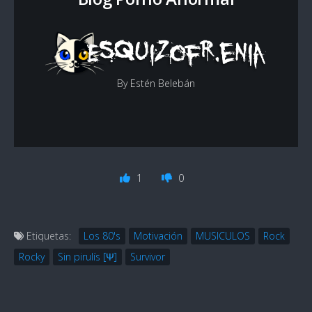
By Estén Belebán
1
0
Etiquetas:
Los 80's
Motivación
MUSICULOS
Rock
Rocky
Sin pirulís [Ψ]
Survivor