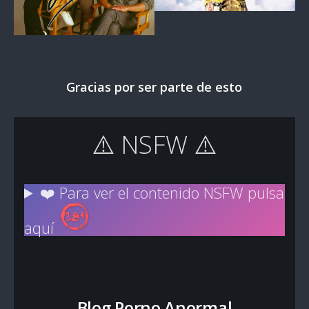
Gracias por ser parte de esto
⚠️ NSFW ⚠️
❤️ Para ver el contenido NSFW pulsa
aquí
Blog Porno Anormal