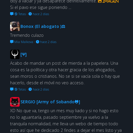
doy a vaciar y ya desaparece definitivamente.
Imagen
Si el pavo ese sigue poniendo ...
🔞 Tetas
·
hace 2 días
Bonox (El abogato )⚖
Tremendo culazo
Mia Malkova
·
hace 2 días
[Ψ]
Acabo de mandar un post de mierda a la papelera. Una
cosa es la política y otra hacer gracia de los ahogados,
sean moros o cristianos. No se si se vacía sola o hay que
hacerlo, desde el móvil no veo acceso.
🔞 Tetas
·
hace 2 días
SERGIO [Army of Sobando🐸]
XD No que va, tengo un mes muy liado y si no hago esto
no lo aguantaría, pasado septiembre ya vuelvo a la
tranquila normalidad, me lleva un webo de tiempo todo
esto así que he dedicado 2 findes a dejar el mes listo y ya