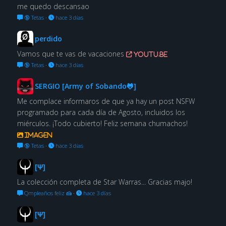
me quedo descansao
🔞 Tetas
·
hace 3 días
perdido
Vamos que te vas de vacaciones
youtu.be
🔞 Tetas
·
hace 3 días
SERGIO [Army of Sobando🐸]
Me complace informaros de que ya hay un post NSFW
programado para cada día de Agosto, incluidos los
miérculos. ¡Todo cubierto! Feliz semana chumachos!
Imagen
🔞 Tetas
·
hace 3 días
[Ψ]
La colección completa de Star Warras... Gracias majo!
Qmpleaños feliz 🍰
·
hace 3 días
[Ψ]