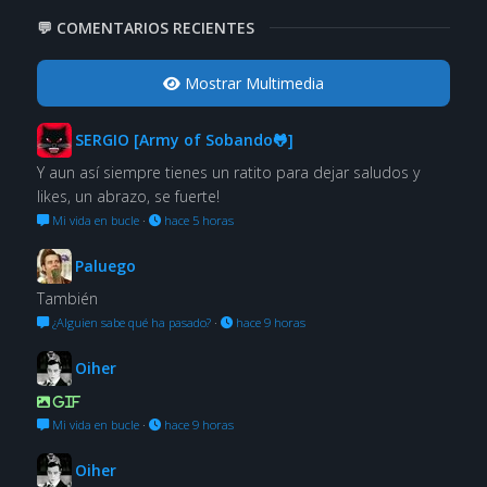
💬 COMENTARIOS RECIENTES
Mostrar Multimedia
SERGIO [Army of Sobando🐸]
Y aun así siempre tienes un ratito para dejar saludos y
likes, un abrazo, se fuerte!
Mi vida en bucle
·
hace 5 horas
Paluego
También
¿Alguien sabe qué ha pasado?
·
hace 9 horas
Oiher
GIF
Mi vida en bucle
·
hace 9 horas
Oiher