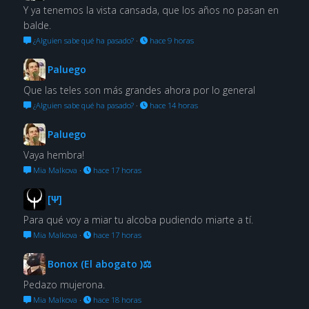
Y ya tenemos la vista cansada, que los años no pasan en
balde.
¿Alguien sabe qué ha pasado?
·
hace 9 horas
Paluego
Que las teles son más grandes ahora por lo general
¿Alguien sabe qué ha pasado?
·
hace 14 horas
Paluego
Vaya hembra!
Mia Malkova
·
hace 17 horas
[Ψ]
Para qué voy a miar tu alcoba pudiendo miarte a tí.
Mia Malkova
·
hace 17 horas
Bonox (El abogato )⚖
Pedazo mujerona.
Mia Malkova
·
hace 18 horas