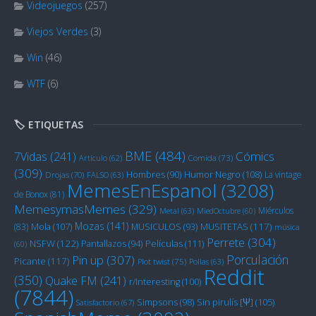
Videojuegos
(257)
Viejos Verdes
(3)
Win
(46)
WTF
(6)
🏷️ ETIQUETAS
BME
(484)
Cómics
7Vidas
(241)
Artículo
(62)
Comida
(73)
(309)
Humor Negro
(108)
Hombres
(90)
La vintage
Drojas
(70)
FALSO
(63)
MemesEnEspanol
(3208)
de Bonox
(81)
MemesymasMemes
(329)
Miérculos
Metal
(63)
MiedOctubre
(60)
Mozas
(141)
Mola
(107)
MUSITETAS
(117)
(83)
MUSICULOS
(93)
música
Perrete
(304)
NSFW
(122)
Películas
(111)
Pantallazos
(94)
(60)
Porculación
Pin up
(307)
Picante
(117)
Plot twist
(75)
Pollas
(63)
Reddit
(350)
Quake FM
(241)
r/Interesting
(100)
(7844)
Sin pirulís [Ψ]
(105)
Simpsons
(98)
Satisfactorio
(67)