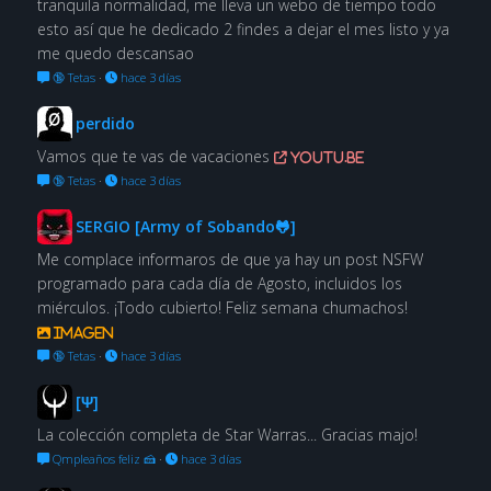
tranquila normalidad, me lleva un webo de tiempo todo
esto así que he dedicado 2 findes a dejar el mes listo y ya
me quedo descansao
🔞 Tetas
·
hace 3 días
perdido
Vamos que te vas de vacaciones
youtu.be
🔞 Tetas
·
hace 3 días
SERGIO [Army of Sobando🐸]
Me complace informaros de que ya hay un post NSFW
programado para cada día de Agosto, incluidos los
miérculos. ¡Todo cubierto! Feliz semana chumachos!
Imagen
🔞 Tetas
·
hace 3 días
[Ψ]
La colección completa de Star Warras... Gracias majo!
Qmpleaños feliz 🍰
·
hace 3 días