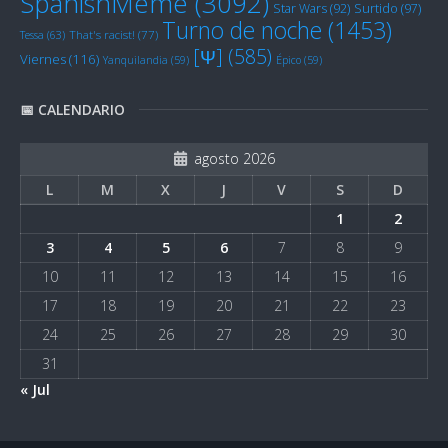
SpanishMeme
(3092)
Star Wars
(92)
Surtido
(97)
Turno de noche
(1453)
Tessa
(63)
That's racist!
(77)
[Ψ]
(585)
Viernes
(116)
Yanquilandia
(59)
Épico
(59)
📅 CALENDARIO
agosto 2026
L
M
X
J
V
S
D
1
2
3
4
5
6
7
8
9
10
11
12
13
14
15
16
17
18
19
20
21
22
23
24
25
26
27
28
29
30
31
« Jul