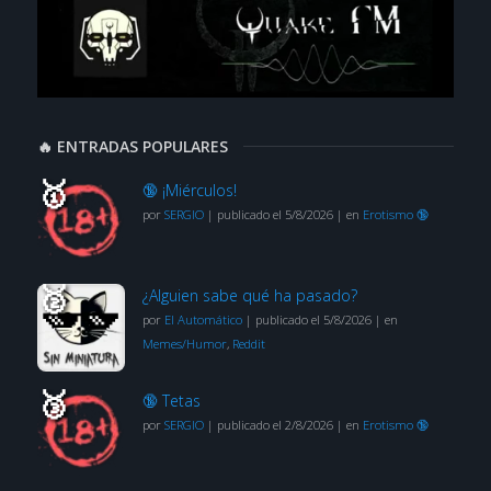
🔥 ENTRADAS POPULARES
🔞 ¡Miérculos!
por
SERGIO
|
publicado el 5/8/2026
|
en
Erotismo 🔞
¿Alguien sabe qué ha pasado?
por
El Automático
|
publicado el 5/8/2026
|
en
Memes/Humor
,
Reddit
🔞 Tetas
por
SERGIO
|
publicado el 2/8/2026
|
en
Erotismo 🔞