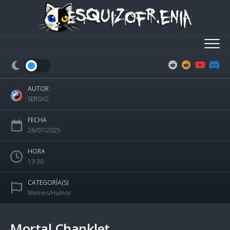
Skip
to
content
AUTOR
SERGIO
FECHA
26/07/2025
HORA
13:30
CATEGORÍA(S)
Memes/Humor
Mortal Chanklet