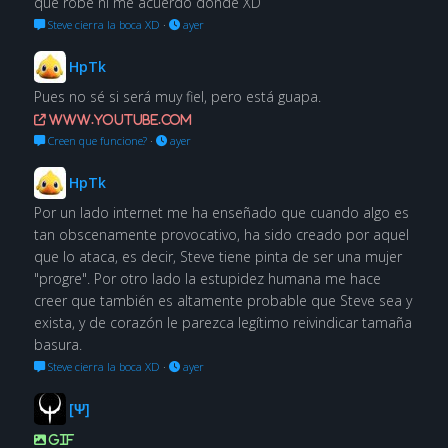
que robé ni me acuerdo dónde XD
Steve cierra la boca XD
·
ayer
HpTk
Pues no sé si será muy fiel, pero está guapa.
www.youtube.com
Creen que funcione?
·
ayer
HpTk
Por un lado internet me ha enseñado que cuando algo es
tan obscenamente provocativo, ha sido creado por aquel
que lo ataca, es decir, Steve tiene pinta de ser una mujer
"progre". Por otro lado la estupidez humana me hace
creer que también es altamente probable que Steve sea y
exista, y de corazón le parezca legítimo reivindicar tamaña
basura.
Steve cierra la boca XD
·
ayer
[Ψ]
GIF