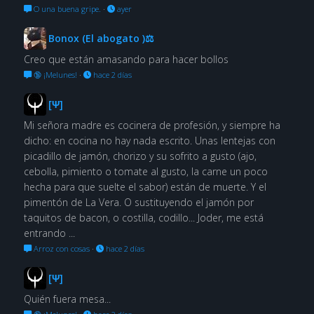
O una buena gripe.
·
ayer
Bonox (El abogato )⚖
Creo que están amasando para hacer bollos
🔞 ¡Melunes!
·
hace 2 días
[Ψ]
Mi señora madre es cocinera de profesión, y siempre ha
dicho: en cocina no hay nada escrito. Unas lentejas con
picadillo de jamón, chorizo y su sofrito a gusto (ajo,
cebolla, pimiento o tomate al gusto, la carne un poco
hecha para que suelte el sabor) están de muerte. Y el
pimentón de La Vera. O sustituyendo el jamón por
taquitos de bacon, o costilla, codillo... Joder, me está
entrando ...
Arroz con cosas
·
hace 2 días
[Ψ]
Quién fuera mesa...