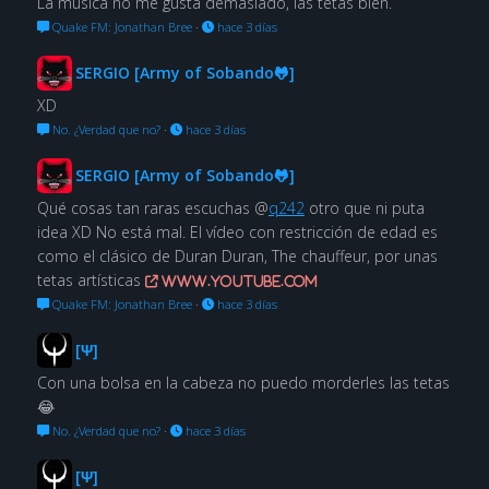
La música no me gusta demasiado, las tetas bien.
Quake FM: Jonathan Bree
·
hace 3 días
SERGIO [Army of Sobando🐸]
XD
No. ¿Verdad que no?
·
hace 3 días
SERGIO [Army of Sobando🐸]
Qué cosas tan raras escuchas @
q242
otro que ni puta
idea XD No está mal. El vídeo con restricción de edad es
como el clásico de Duran Duran, The chauffeur, por unas
tetas artísticas
www.youtube.com
Quake FM: Jonathan Bree
·
hace 3 días
[Ψ]
Con una bolsa en la cabeza no puedo morderles las tetas
😂
No. ¿Verdad que no?
·
hace 3 días
[Ψ]