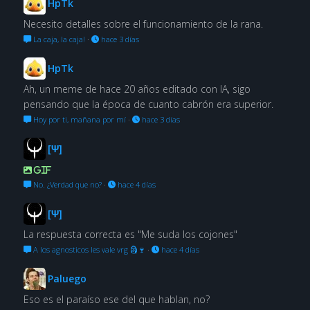
HpTk
Necesito detalles sobre el funcionamiento de la rana.
La caja, la caja!
·
hace 3 días
HpTk
Ah, un meme de hace 20 años editado con IA, sigo
pensando que la época de cuanto cabrón era superior.
Hoy por ti, mañana por mí
·
hace 3 días
[Ψ]
GIF
No. ¿Verdad que no?
·
hace 4 días
[Ψ]
La respuesta correcta es "Me suda los cojones"
A los agnosticos les vale vrg 🗿🍷
·
hace 4 días
Paluego
Eso es el paraíso ese del que hablan, no?