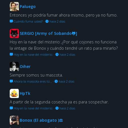
Paluego
Entonces yo podría fumar ahora mismo, pero ya no fumo.
Cuándo fuma usted?
·
hace 2 días
SERGIO [Army of Sobando🐸]
Hoy en la nave del misterio: ¿Por qué cojones no funciona
la vintage de Bonox y cuándo tendré un rato para mirarlo?
Hoy en la nave del misterio:
·
hace 2 días
Oiher
Siempre somos su mascota.
Ahora la mascota eres tú…
·
hace 2 días
HpTk
A partir de la segunda cosecha ya es para sospechar.
Hoy en la nave del misterio:
·
hace 2 días
Bonox (El abogato )⚖