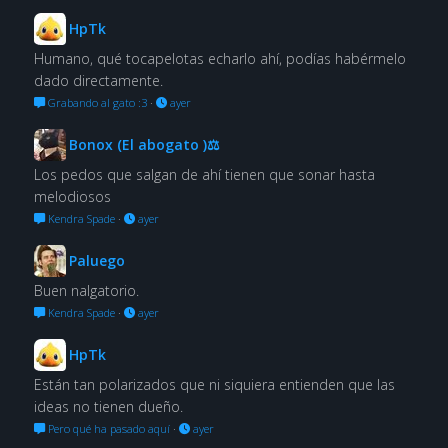
HpTk
Humano, qué tocapelotas echarlo ahí, podías habérmelo
dado directamente.
Grabando al gato :3
·
ayer
Bonox (El abogato )⚖
Los pedos que salgan de ahí tienen que sonar hasta
melodiosos
Kendra Spade
·
ayer
Paluego
Buen nalgatorio.
Kendra Spade
·
ayer
HpTk
Están tan polarizados que ni siquiera entienden que las
ideas no tienen dueño.
Pero qué ha pasado aquí
·
ayer