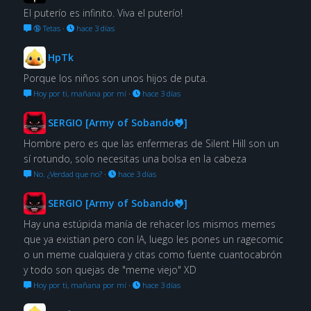
El puterío es infinito. Viva el puterío!
🔞 Tetas
·
hace 3 días
HpTk
Porque los niños son unos hijos de puta.
Hoy por ti, mañana por mí
·
hace 3 días
SERGIO [Army of Sobando🐸]
Hombre pero es que las enfermeras de Silent Hill son un
sí rotundo, solo necesitas una bolsa en la cabeza
No. ¿Verdad que no?
·
hace 3 días
SERGIO [Army of Sobando🐸]
Hay una estúpida manía de rehacer los mismos memes
que ya existian pero con IA, luego les pones un ragecomic
o un meme cualquiera y citas como fuente cuantocabrón
y todo son quejas de "meme viejo" XD
Hoy por ti, mañana por mí
·
hace 3 días