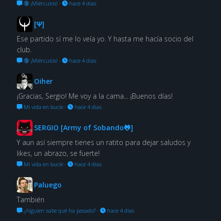
🔞 ¡Miérculos!
·
hace 4 días
[Ψ]
Ese partido sí me lo veía yo. Y hasta me hacía socio del
club.
🔞 ¡Miérculos!
·
hace 4 días
Oiher
¡Gracias, Sergio! Me voy a la cama... ¡Buenos días!
Mi vida en bucle
·
hace 4 días
SERGIO [Army of Sobando🐸]
Y aun así siempre tienes un ratito para dejar saludos y
likes, un abrazo, se fuerte!
Mi vida en bucle
·
hace 4 días
Paluego
También
¿Alguien sabe qué ha pasado?
·
hace 4 días