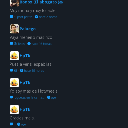
Bonox (El abogato )⚖
Muy mona y muy follable.
El post potito
·
hace 2 horas
Paluego
Vaya meneillo más rico
🔞 Tetas
·
hace 16 horas
HpTk
Pues a ver si espabilas.
😂
·
hace 16 horas
HpTk
Yo soy más de Hotwheels.
Juguetes en la cama…
·
ayer
HpTk
Gracias maja.
.
·
ayer