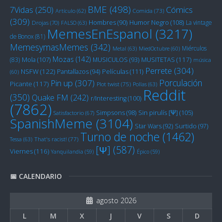
BME
(498)
Cómics
7Vidas
(250)
Artículo
(62)
Comida
(73)
(309)
Humor Negro
(108)
Hombres
(90)
La vintage
Drojas
(70)
FALSO
(63)
MemesEnEspanol
(3217)
de Bonox
(81)
MemesymasMemes
(342)
Miérculos
Metal
(63)
MiedOctubre
(60)
Mozas
(142)
Mola
(107)
MUSITETAS
(117)
(83)
MUSICULOS
(93)
música
Perrete
(304)
NSFW
(122)
Películas
(111)
Pantallazos
(94)
(60)
Porculación
Pin up
(307)
Picante
(117)
Plot twist
(75)
Pollas
(63)
Reddit
(350)
Quake FM
(242)
r/Interesting
(100)
(7862)
Sin pirulís [Ψ]
(105)
Simpsons
(98)
Satisfactorio
(67)
SpanishMeme
(3104)
Star Wars
(92)
Surtido
(97)
Turno de noche
(1462)
Tessa
(63)
That's racist!
(77)
[Ψ]
(587)
Viernes
(116)
Yanquilandia
(59)
Épico
(59)
📅 CALENDARIO
agosto 2026
L
M
X
J
V
S
D