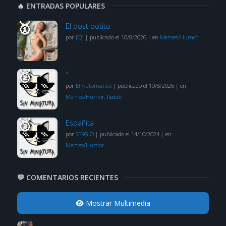
🔥 ENTRADAS POPULARES
El post potito
por
[Q]
|
publicado el 10/8/2026
|
en
Memes/Humor
ª
por
El Automático
|
publicado el 10/8/2026
|
en
Memes/Humor
,
Reddit
Españita
por
SERGIO
|
publicado el 14/10/2024
|
en
Memes/Humor
💬 COMENTARIOS RECIENTES
Mostrar Multimedia