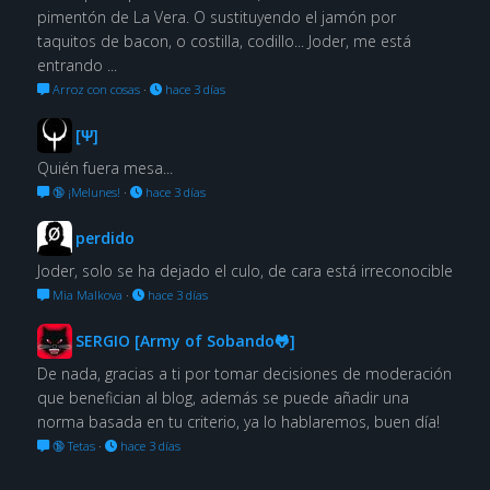
pimentón de La Vera. O sustituyendo el jamón por
taquitos de bacon, o costilla, codillo... Joder, me está
entrando ...
Arroz con cosas
·
hace 3 días
[Ψ]
Quién fuera mesa...
🔞 ¡Melunes!
·
hace 3 días
perdido
Joder, solo se ha dejado el culo, de cara está irreconocible
Mia Malkova
·
hace 3 días
SERGIO [Army of Sobando🐸]
De nada, gracias a ti por tomar decisiones de moderación
que benefician al blog, además se puede añadir una
norma basada en tu criterio, ya lo hablaremos, buen día!
🔞 Tetas
·
hace 3 días