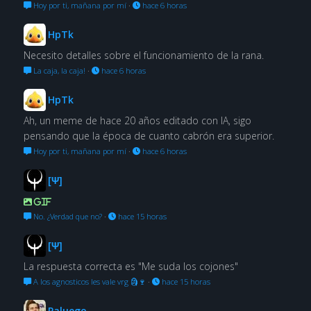
Hoy por ti, mañana por mí
·
hace 6 horas
HpTk
Necesito detalles sobre el funcionamiento de la rana.
La caja, la caja!
·
hace 6 horas
HpTk
Ah, un meme de hace 20 años editado con IA, sigo
pensando que la época de cuanto cabrón era superior.
Hoy por ti, mañana por mí
·
hace 6 horas
[Ψ]
GIF
No. ¿Verdad que no?
·
hace 15 horas
[Ψ]
La respuesta correcta es "Me suda los cojones"
A los agnosticos les vale vrg 🗿🍷
·
hace 15 horas
Paluego