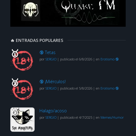
🔥 ENTRADAS POPULARES
🔞 Tetas
por
SERGIO
|
publicado el 6/8/2026
|
en
Erotismo 🔞
🔞 ¡Miérculos!
por
SERGIO
|
publicado el 5/8/2026
|
en
Erotismo 🔞
Halago/acoso
por
SERGIO
|
publicado el 4/7/2025
|
en
Memes/Humor