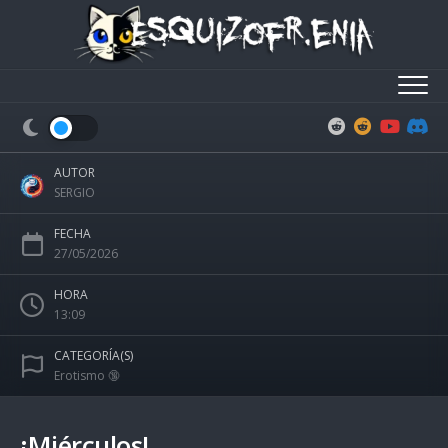
Skip
to
content
AUTOR
SERGIO
FECHA
27/05/2026
HORA
13:09
CATEGORÍA(S)
Erotismo 🔞
¡Miérculos!