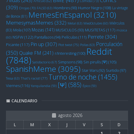
Cómics
7Vidas
(243)
Artículo
(62)
Comida
(73)
(309)
Humor Negro
(108)
Hombres
(90)
La vintage
Drojas
(70)
FALSO
(63)
MemesEnEspanol
(3210)
de Bonox
(81)
MemesymasMemes
(332)
Miérculos
Metal
(63)
MiedOctubre
(60)
Mozas
(141)
Mola
(107)
MUSITETAS
(117)
(83)
MUSICULOS
(93)
música
Perrete
(304)
NSFW
(122)
Películas
(111)
Pantallazos
(94)
(60)
Porculación
Pin up
(307)
Picante
(117)
Plot twist
(75)
Pollas
(63)
Reddit
(350)
Quake FM
(241)
r/Interesting
(100)
(7848)
Sin pirulís [Ψ]
(105)
Simpsons
(98)
Satisfactorio
(67)
SpanishMeme
(3095)
Star Wars
(92)
Surtido
(97)
Turno de noche
(1455)
Tessa
(63)
That's racist!
(77)
[Ψ]
(585)
Viernes
(116)
Yanquilandia
(59)
Épico
(59)
📅 CALENDARIO
agosto 2026
L
M
X
J
V
S
D
1
2