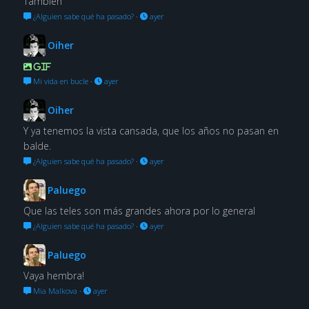
También
¿Alguien sabe qué ha pasado?
·
ayer
Oiher
GIF
Mi vida en bucle
·
ayer
Oiher
Y ya tenemos la vista cansada, que los años no pasan en
balde.
¿Alguien sabe qué ha pasado?
·
ayer
Paluego
Que las teles son más grandes ahora por lo general
¿Alguien sabe qué ha pasado?
·
ayer
Paluego
Vaya hembra!
Mia Malkova
·
ayer