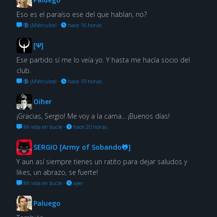
Eso es el paraíso ese del que hablan, no?
🔞 ¡Miérculos!
·
hace 16 horas
[Ψ]
Ese partido sí me lo veía yo. Y hasta me hacía socio del
club.
🔞 ¡Miérculos!
·
hace 19 horas
Oiher
¡Gracias, Sergio! Me voy a la cama... ¡Buenos días!
Mi vida en bucle
·
hace 20 horas
SERGIO [Army of Sobando🐸]
Y aun así siempre tienes un ratito para dejar saludos y
likes, un abrazo, se fuerte!
Mi vida en bucle
·
ayer
Paluego