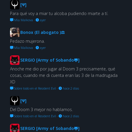
[Ψ]
Para qué voy a miar tu alcoba pudiendo miarte a tí.
Mia Malkova
·
ayer
Bonox (El abogato )⚖
Pedazo mujerona.
Mia Malkova
·
ayer
SERGIO [Army of Sobando🐸]
Anoche me dio por jugar al Doom 3 precisamente, qué
cosas, cuando me di cuenta eran las 3 de la madrugada
XD
Sobre todo en el Resident Evil
·
hace 2 días
[Ψ]
Del Doom 3 mejor no hablamos.
Sobre todo en el Resident Evil
·
hace 2 días
SERGIO [Army of Sobando🐸]