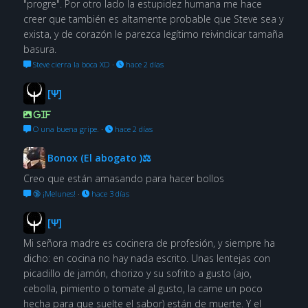
"progre". Por otro lado la estupidez humana me hace
creer que también es altamente probable que Steve sea y
exista, y de corazón le parezca legítimo reivindicar tamaña
basura.
Steve cierra la boca XD
·
hace 2 días
[Ψ]
GIF
O una buena gripe.
·
hace 2 días
Bonox (El abogato )⚖
Creo que están amasando para hacer bollos
🔞 ¡Melunes!
·
hace 3 días
[Ψ]
Mi señora madre es cocinera de profesión, y siempre ha
dicho: en cocina no hay nada escrito. Unas lentejas con
picadillo de jamón, chorizo y su sofrito a gusto (ajo,
cebolla, pimiento o tomate al gusto, la carne un poco
hecha para que suelte el sabor) están de muerte. Y el