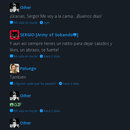
Oiher
¡Gracias, Sergio! Me voy a la cama... ¡Buenos días!
Mi vida en bucle
·
ayer
SERGIO [Army of Sobando🐸]
Y aun así siempre tienes un ratito para dejar saludos y
likes, un abrazo, se fuerte!
Mi vida en bucle
·
hace 2 días
Paluego
También
¿Alguien sabe qué ha pasado?
·
hace 2 días
Oiher
GIF
Mi vida en bucle
·
hace 2 días
Oiher