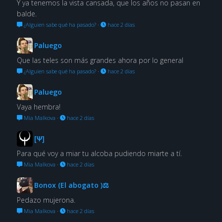
Y ya tenemos la vista cansada, que los años no pasan en
balde.
¿Alguien sabe qué ha pasado?
·
hace 2 días
Paluego
Que las teles son más grandes ahora por lo general
¿Alguien sabe qué ha pasado?
·
hace 2 días
Paluego
Vaya hembra!
Mia Malkova
·
hace 2 días
[Ψ]
Para qué voy a miar tu alcoba pudiendo miarte a tí.
Mia Malkova
·
hace 2 días
Bonox (El abogato )⚖
Pedazo mujerona.
Mia Malkova
·
hace 2 días