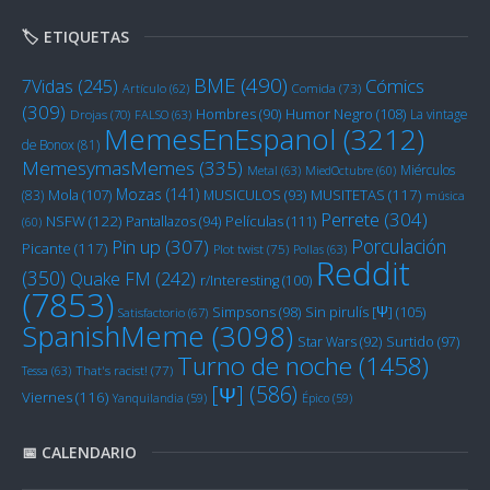
🏷️ ETIQUETAS
BME
(490)
Cómics
7Vidas
(245)
Artículo
(62)
Comida
(73)
(309)
Humor Negro
(108)
Hombres
(90)
La vintage
Drojas
(70)
FALSO
(63)
MemesEnEspanol
(3212)
de Bonox
(81)
MemesymasMemes
(335)
Miérculos
Metal
(63)
MiedOctubre
(60)
Mozas
(141)
Mola
(107)
MUSITETAS
(117)
(83)
MUSICULOS
(93)
música
Perrete
(304)
NSFW
(122)
Películas
(111)
Pantallazos
(94)
(60)
Porculación
Pin up
(307)
Picante
(117)
Plot twist
(75)
Pollas
(63)
Reddit
(350)
Quake FM
(242)
r/Interesting
(100)
(7853)
Sin pirulís [Ψ]
(105)
Simpsons
(98)
Satisfactorio
(67)
SpanishMeme
(3098)
Star Wars
(92)
Surtido
(97)
Turno de noche
(1458)
Tessa
(63)
That's racist!
(77)
[Ψ]
(586)
Viernes
(116)
Yanquilandia
(59)
Épico
(59)
📅 CALENDARIO