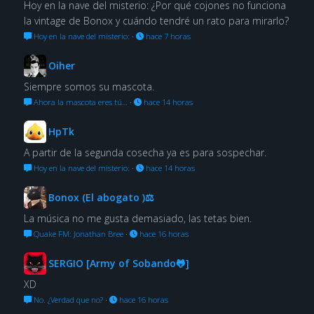
Hoy en la nave del misterio: ¿Por qué cojones no funciona
la vintage de Bonox y cuándo tendré un rato para mirarlo?
Hoy en la nave del misterio:
·
hace 7 horas
Oiher
Siempre somos su mascota.
Ahora la mascota eres tú…
·
hace 14 horas
HpTk
A partir de la segunda cosecha ya es para sospechar.
Hoy en la nave del misterio:
·
hace 14 horas
Bonox (El abogato )⚖
La música no me gusta demasiado, las tetas bien.
Quake FM: Jonathan Bree
·
hace 16 horas
SERGIO [Army of Sobando🐸]
XD
No. ¿Verdad que no?
·
hace 16 horas