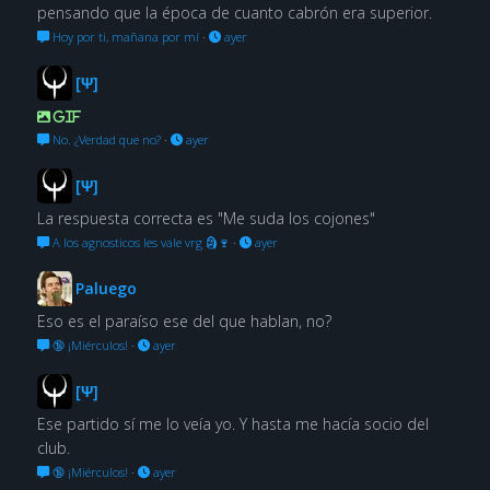
pensando que la época de cuanto cabrón era superior.
Hoy por ti, mañana por mí
·
ayer
[Ψ]
GIF
No. ¿Verdad que no?
·
ayer
[Ψ]
La respuesta correcta es "Me suda los cojones"
A los agnosticos les vale vrg 🗿🍷
·
ayer
Paluego
Eso es el paraíso ese del que hablan, no?
🔞 ¡Miérculos!
·
ayer
[Ψ]
Ese partido sí me lo veía yo. Y hasta me hacía socio del
club.
🔞 ¡Miérculos!
·
ayer