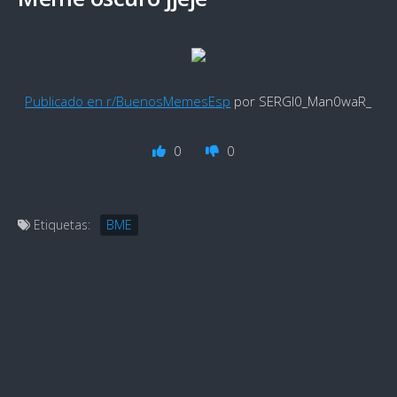
Publicado en r/BuenosMemesEsp
por SERGI0_Man0waR_
0
0
Etiquetas:
BME