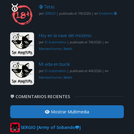
🔞 Tetas
por
SERGIO
|
publicado el 7/8/2026
|
en
Erotismo 🔞
Hoy en la nave del misterio:
por
El Automático
|
publicado el 7/8/2026
|
en
Memes/Humor
,
Reddit
Mi vida en bucle
por
El Automático
|
publicado el 4/8/2026
|
en
Memes/Humor
,
Reddit
💬 COMENTARIOS RECIENTES
Mostrar Multimedia
SERGIO [Army of Sobando🐸]