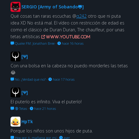
SERGIO [Army of Sobando🐸]
Qué cosas tan raras escuchas @
q242
otro que ni puta
idea XD No está mal. El vídeo con restricción de edad es
como el clásico de Duran Duran, The chauffeur, por unas
tetas artísticas
www.youtube.com
Quake FM: Jonathan Bree
·
hace 16 horas
[Ψ]
Con una bolsa en la cabeza no puedo morderles las tetas
😂
No. ¿Verdad que no?
·
hace 17 horas
[Ψ]
El puterío es infinito. Viva el puterío!
🔞 Tetas
·
hace 21 horas
HpTk
Porque los niños son unos hijos de puta.
Hoy por ti, mañana por mí
·
ayer