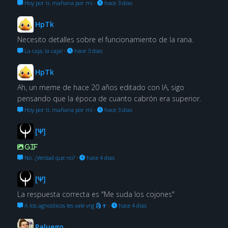
Hoy por ti, mañana por mí
·
hace 3 días
HpTk
Necesito detalles sobre el funcionamiento de la rana.
La caja, la caja!
·
hace 3 días
HpTk
Ah, un meme de hace 20 años editado con IA, sigo
pensando que la época de cuanto cabrón era superior.
Hoy por ti, mañana por mí
·
hace 3 días
[Ψ]
GIF
No. ¿Verdad que no?
·
hace 4 días
[Ψ]
La respuesta correcta es "Me suda los cojones"
A los agnosticos les vale vrg 🗿🍷
·
hace 4 días
Paluego