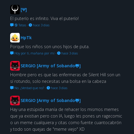
[Ψ]
El puterío es infinito. Viva el puterío!
🔞 Tetas
·
hace 3 días
HpTk
Porque los niños son unos hijos de puta.
Hoy por ti, mañana por mí
·
hace 3 días
SERGIO [Army of Sobando🐸]
Hombre pero es que las enfermeras de Silent Hill son un
sí rotundo, solo necesitas una bolsa en la cabeza
No. ¿Verdad que no?
·
hace 3 días
SERGIO [Army of Sobando🐸]
Hay una estúpida manía de rehacer los mismos memes
que ya existian pero con IA, luego les pones un ragecomic
o un meme cualquiera y citas como fuente cuantocabrón
y todo son quejas de "meme viejo" XD