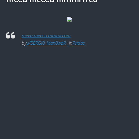
meeu meeeu mmmrrreu
by
u/SERGI0_Man0waR_
in
7vidas