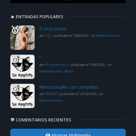
🔥 ENTRADAS POPULARES
El post potito
por
[Q]
|
publicado el 10/8/2026
|
en
Memes/Humor
ª
por
El Automático
|
publicado el 10/8/2026
|
en
Memes/Humor
,
Reddit
Metrosexuales con complejos
por
SERGIO
|
publicado el 13/10/2024
|
en
Memes/Humor
💬 COMENTARIOS RECIENTES
Mostrar Multimedia