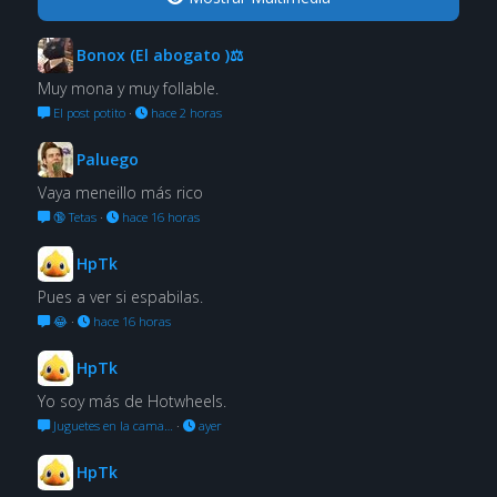
Bonox (El abogato )⚖
Muy mona y muy follable.
El post potito
·
hace 2 horas
Paluego
Vaya meneillo más rico
🔞 Tetas
·
hace 16 horas
HpTk
Pues a ver si espabilas.
😂
·
hace 16 horas
HpTk
Yo soy más de Hotwheels.
Juguetes en la cama…
·
ayer
HpTk