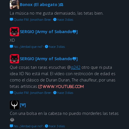
Bonox (El abogato )⚖
La música no me gusta demasiado, las tetas bien.
Quake FM: Jonathan Bree
·
hace 3 días
SERGIO [Army of Sobando🐸]
XD
No. ¿Verdad que no?
·
hace 3 días
SERGIO [Army of Sobando🐸]
Qué cosas tan raras escuchas @
q242
otro que ni puta
idea XD No está mal. El vídeo con restricción de edad es
como el clásico de Duran Duran, The chauffeur, por unas
tetas artísticas
www.youtube.com
Quake FM: Jonathan Bree
·
hace 3 días
[Ψ]
Con una bolsa en la cabeza no puedo morderles las tetas
😂
No. ¿Verdad que no?
·
hace 3 días