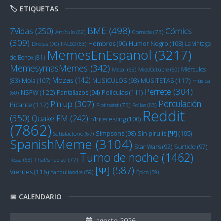
🏷️ ETIQUETAS
BME
(498)
Cómics
7Vidas
(250)
Artículo
(62)
Comida
(73)
(309)
Humor Negro
(108)
Hombres
(90)
La vintage
Drojas
(70)
FALSO
(63)
MemesEnEspanol
(3217)
de Bonox
(81)
MemesymasMemes
(342)
Miérculos
Metal
(63)
MiedOctubre
(60)
Mozas
(142)
Mola
(107)
MUSITETAS
(117)
(83)
MUSICULOS
(93)
música
Perrete
(304)
NSFW
(122)
Películas
(111)
Pantallazos
(94)
(60)
Porculación
Pin up
(307)
Picante
(117)
Plot twist
(75)
Pollas
(63)
Reddit
(350)
Quake FM
(242)
r/Interesting
(100)
(7862)
Sin pirulís [Ψ]
(105)
Simpsons
(98)
Satisfactorio
(67)
SpanishMeme
(3104)
Star Wars
(92)
Surtido
(97)
Turno de noche
(1462)
Tessa
(63)
That's racist!
(77)
[Ψ]
(587)
Viernes
(116)
Yanquilandia
(59)
Épico
(59)
📅 CALENDARIO
agosto 2026