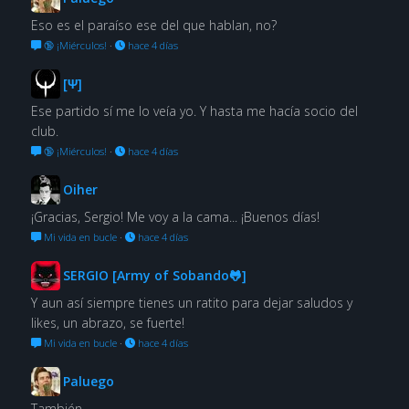
Eso es el paraíso ese del que hablan, no?
🔞 ¡Miérculos!
·
hace 4 días
[Ψ]
Ese partido sí me lo veía yo. Y hasta me hacía socio del
club.
🔞 ¡Miérculos!
·
hace 4 días
Oiher
¡Gracias, Sergio! Me voy a la cama... ¡Buenos días!
Mi vida en bucle
·
hace 4 días
SERGIO [Army of Sobando🐸]
Y aun así siempre tienes un ratito para dejar saludos y
likes, un abrazo, se fuerte!
Mi vida en bucle
·
hace 4 días
Paluego
También