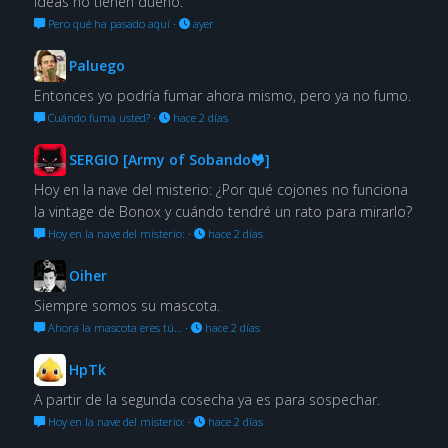
ideas no tienen dueño.
Pero qué ha pasado aquí
·
ayer
Paluego
Entonces yo podría fumar ahora mismo, pero ya no fumo.
Cuándo fuma usted?
·
hace 2 días
SERGIO [Army of Sobando🐸]
Hoy en la nave del misterio: ¿Por qué cojones no funciona
la vintage de Bonox y cuándo tendré un rato para mirarlo?
Hoy en la nave del misterio:
·
hace 2 días
Oiher
Siempre somos su mascota.
Ahora la mascota eres tú…
·
hace 2 días
HpTk
A partir de la segunda cosecha ya es para sospechar.
Hoy en la nave del misterio:
·
hace 2 días