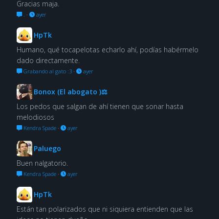
Gracias maja.
.
·
ayer
HpTk
Humano, qué tocapelotas echarlo ahí, podías habérmelo
dado directamente.
Grabando al gato :3
·
ayer
Bonox (El abogato )⚖
Los pedos que salgan de ahí tienen que sonar hasta
melodiosos
Kendra Spade
·
ayer
Paluego
Buen nalgatorio.
Kendra Spade
·
ayer
HpTk
Están tan polarizados que ni siquiera entienden que las