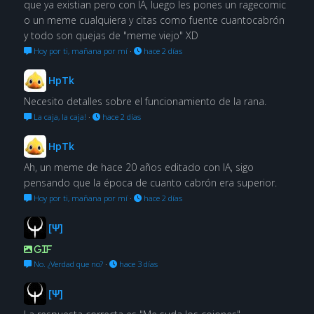
que ya existian pero con IA, luego les pones un ragecomic
o un meme cualquiera y citas como fuente cuantocabrón
y todo son quejas de "meme viejo" XD
Hoy por ti, mañana por mí
·
hace 2 días
HpTk
Necesito detalles sobre el funcionamiento de la rana.
La caja, la caja!
·
hace 2 días
HpTk
Ah, un meme de hace 20 años editado con IA, sigo
pensando que la época de cuanto cabrón era superior.
Hoy por ti, mañana por mí
·
hace 2 días
[Ψ]
GIF
No. ¿Verdad que no?
·
hace 3 días
[Ψ]