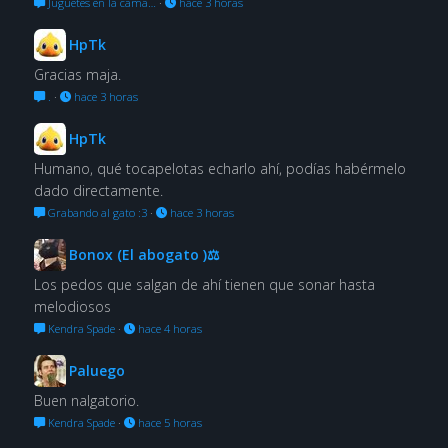
Juguetes en la cama…
·
hace 3 horas
HpTk
Gracias maja.
.
·
hace 3 horas
HpTk
Humano, qué tocapelotas echarlo ahí, podías habérmelo
dado directamente.
Grabando al gato :3
·
hace 3 horas
Bonox (El abogato )⚖
Los pedos que salgan de ahí tienen que sonar hasta
melodiosos
Kendra Spade
·
hace 4 horas
Paluego
Buen nalgatorio.
Kendra Spade
·
hace 5 horas