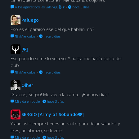
La respuesta correcta es "Me suda los cojones"
A los agnosticos les vale vrg 🗿🍷
·
hace 3 días
Paluego
Eso es el paraíso ese del que hablan, no?
🔞 ¡Miérculos!
·
hace 3 días
[Ψ]
Ese partido sí me lo veía yo. Y hasta me hacía socio del
club.
🔞 ¡Miérculos!
·
hace 3 días
Oiher
¡Gracias, Sergio! Me voy a la cama... ¡Buenos días!
Mi vida en bucle
·
hace 3 días
SERGIO [Army of Sobando🐸]
Y aun así siempre tienes un ratito para dejar saludos y
likes, un abrazo, se fuerte!
Mi vida en bucle
·
hace 3 días