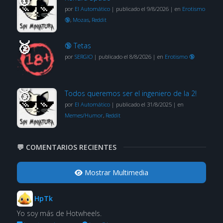
por
El Automático
|
publicado el 9/8/2026
|
en
Erotismo
🔞
,
Mozas
,
Reddit
🔞 Tetas
por
SERGIO
|
publicado el 8/8/2026
|
en
Erotismo 🔞
Todos queremos ser el ingeniero de la 2!
por
El Automático
|
publicado el 31/8/2025
|
en
Memes/Humor
,
Reddit
💬 COMENTARIOS RECIENTES
Mostrar Multimedia
HpTk
Yo soy más de Hotwheels.