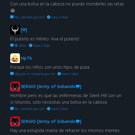
Con una bolsa en la cabeza no puedo morderles las tetas
😂
No. ¿Verdad que no?
·
hace 2 días
[Ψ]
El puterío es infinito. Viva el puterío!
🔞 Tetas
·
hace 2 días
HpTk
Porque los niños son unos hijos de puta.
Hoy por ti, mañana por mí
·
hace 2 días
SERGIO [Army of Sobando🐸]
Hombre pero es que las enfermeras de Silent Hill son un
sí rotundo, solo necesitas una bolsa en la cabeza
No. ¿Verdad que no?
·
hace 2 días
SERGIO [Army of Sobando🐸]
Hay una estúpida manía de rehacer los mismos memes