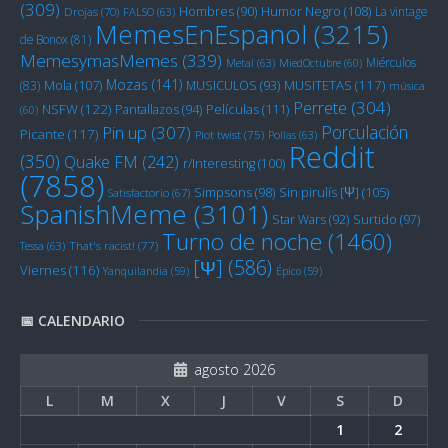
(309)
Humor Negro
(108)
Hombres
(90)
La vintage
Drojas
(70)
FALSO
(63)
MemesEnEspanol
(3215)
de Bonox
(81)
MemesymasMemes
(339)
Miérculos
Metal
(63)
MiedOctubre
(60)
Mozas
(141)
Mola
(107)
MUSITETAS
(117)
(83)
MUSICULOS
(93)
música
Perrete
(304)
NSFW
(122)
Películas
(111)
Pantallazos
(94)
(60)
Porculación
Pin up
(307)
Picante
(117)
Plot twist
(75)
Pollas
(63)
Reddit
(350)
Quake FM
(242)
r/Interesting
(100)
(7858)
Sin pirulís [Ψ]
(105)
Simpsons
(98)
Satisfactorio
(67)
SpanishMeme
(3101)
Star Wars
(92)
Surtido
(97)
Turno de noche
(1460)
Tessa
(63)
That's racist!
(77)
[Ψ]
(586)
Viernes
(116)
Yanquilandia
(59)
Épico
(59)
📅 CALENDARIO
agosto 2026
L
M
X
J
V
S
D
1
2