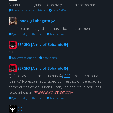
A partir de la segunda cosecha ya es para sospechar.
Hoy en la nave del misterio:
·
hace 2 días
Bonox (El abogato )⚖
La música no me gusta demasiado, las tetas bien.
Quake FM: Jonathan Bree
·
hace 2 días
SERGIO [Army of Sobando🐸]
XD
No. ¿Verdad que no?
·
hace 2 días
SERGIO [Army of Sobando🐸]
Qué cosas tan raras escuchas @
q242
otro que ni puta
idea XD No está mal. El vídeo con restricción de edad es
como el clásico de Duran Duran, The chauffeur, por unas
tetas artísticas
www.youtube.com
Quake FM: Jonathan Bree
·
hace 2 días
[Ψ]