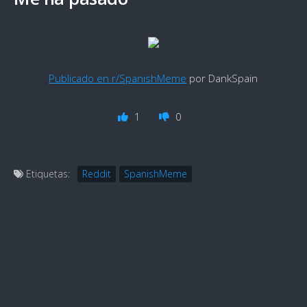
Publicado en r/SpanishMeme
por DankSpain
1
0
Etiquetas:
Reddit
SpanishMeme