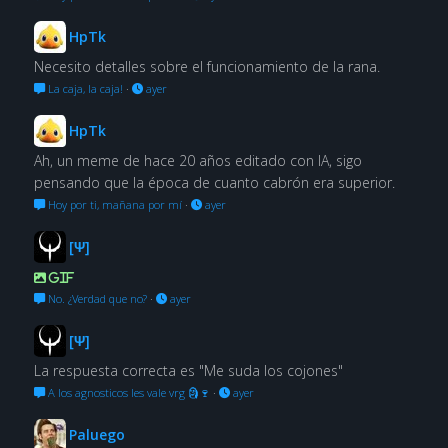
HpTk
Necesito detalles sobre el funcionamiento de la rana.
La caja, la caja!
·
ayer
HpTk
Ah, un meme de hace 20 años editado con IA, sigo
pensando que la época de cuanto cabrón era superior.
Hoy por ti, mañana por mí
·
ayer
[Ψ]
GIF
No. ¿Verdad que no?
·
ayer
[Ψ]
La respuesta correcta es "Me suda los cojones"
A los agnosticos les vale vrg 🗿🍷
·
ayer
Paluego