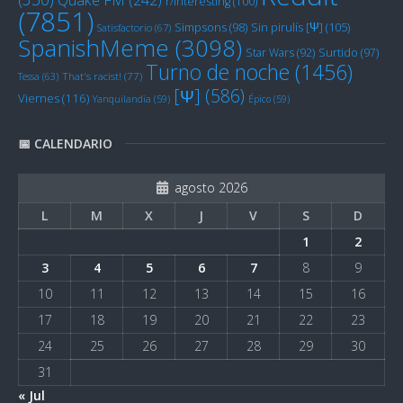
r/Interesting
(100)
(7851)
Sin pirulís [Ψ]
(105)
Simpsons
(98)
Satisfactorio
(67)
SpanishMeme
(3098)
Star Wars
(92)
Surtido
(97)
Turno de noche
(1456)
Tessa
(63)
That's racist!
(77)
[Ψ]
(586)
Viernes
(116)
Yanquilandia
(59)
Épico
(59)
📅 CALENDARIO
agosto 2026
L
M
X
J
V
S
D
1
2
3
4
5
6
7
8
9
10
11
12
13
14
15
16
17
18
19
20
21
22
23
24
25
26
27
28
29
30
31
« Jul