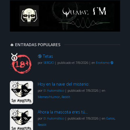
🔥 ENTRADAS POPULARES
🔞 Tetas
por
SERGIO
|
publicado el 7/8/2026
|
en
Erotismo 🔞
Hoy en la nave del misterio:
por
El Automático
|
publicado el 7/8/2026
|
en
Memes/Humor
,
Reddit
Ahora la mascota eres tú…
por
El Automático
|
publicado el 7/8/2026
|
en
Gatos
,
Reddit