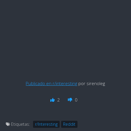
Publicado en r/interesting
por sirenoleg
2
0
Etiquetas:
r/Interesting
Reddit