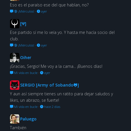
Eso es el paraíso ese del que hablan, no?
🔞 ¡Miérculos!
·
ayer
[Ψ]
Ese partido sí me lo veía yo. Y hasta me hacía socio del
club.
🔞 ¡Miérculos!
·
ayer
Oiher
¡Gracias, Sergio! Me voy a la cama... ¡Buenos días!
Mi vida en bucle
·
ayer
SERGIO [Army of Sobando🐸]
Y aun así siempre tienes un ratito para dejar saludos y
likes, un abrazo, se fuerte!
Mi vida en bucle
·
hace 2 días
Paluego
También