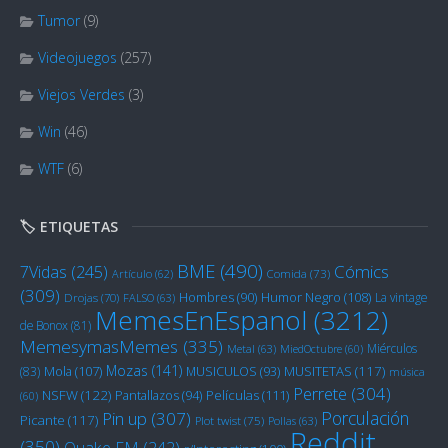
Tumor
(9)
Videojuegos
(257)
Viejos Verdes
(3)
Win
(46)
WTF
(6)
🏷️ ETIQUETAS
BME
(490)
Cómics
7Vidas
(245)
Artículo
(62)
Comida
(73)
(309)
Humor Negro
(108)
Hombres
(90)
La vintage
Drojas
(70)
FALSO
(63)
MemesEnEspanol
(3212)
de Bonox
(81)
MemesymasMemes
(335)
Miérculos
Metal
(63)
MiedOctubre
(60)
Mozas
(141)
Mola
(107)
MUSITETAS
(117)
(83)
MUSICULOS
(93)
música
Perrete
(304)
NSFW
(122)
Películas
(111)
Pantallazos
(94)
(60)
Porculación
Pin up
(307)
Picante
(117)
Plot twist
(75)
Pollas
(63)
Reddit
(350)
Quake FM
(242)