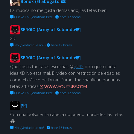
Bonox (El abogato )⚖
La música no me gusta demasiado, las tetas bien.
Quake FM: Jonathan Bree
·
hace 12 horas
SERGIO [Army of Sobando🐸]
XD
No. ¿Verdad que no?
·
hace 12 horas
SERGIO [Army of Sobando🐸]
Qué cosas tan raras escuchas @
q242
otro que ni puta
idea XD No está mal. El vídeo con restricción de edad es
como el clásico de Duran Duran, The chauffeur, por unas
tetas artísticas
www.youtube.com
Quake FM: Jonathan Bree
·
hace 12 horas
[Ψ]
Con una bolsa en la cabeza no puedo morderles las tetas
😂
No. ¿Verdad que no?
·
hace 13 horas