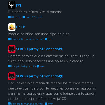
[Ψ]
El puterío es infinito. Viva el puterío!
🔞 Tetas
·
hace 17 horas
HpTk
Porque los niños son unos hijos de puta.
Hoy por ti, mañana por mí
·
ayer
SERGIO [Army of Sobando🐸]
Hombre pero es que las enfermeras de Silent Hill son un
sí rotundo, solo necesitas una bolsa en la cabeza
No. ¿Verdad que no?
·
ayer
SERGIO [Army of Sobando🐸]
Hay una estúpida manía de rehacer los mismos memes
que ya existian pero con IA, luego les pones un ragecomic
o un meme cualquiera y citas como fuente cuantocabrón
y todo son quejas de "meme viejo" XD
Hoy por ti, mañana por mí
·
ayer