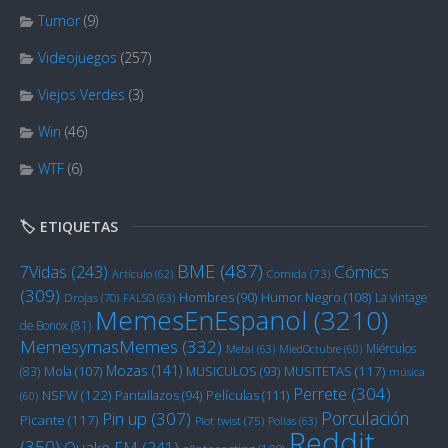
Tumor
(9)
Videojuegos
(257)
Viejos Verdes
(3)
Win
(46)
WTF
(6)
🏷️ ETIQUETAS
BME
(487)
Cómics
7Vidas
(243)
Artículo
(62)
Comida
(73)
(309)
Humor Negro
(108)
Hombres
(90)
La vintage
Drojas
(70)
FALSO
(63)
MemesEnEspanol
(3210)
de Bonox
(81)
MemesymasMemes
(332)
Miérculos
Metal
(63)
MiedOctubre
(60)
Mozas
(141)
Mola
(107)
MUSITETAS
(117)
(83)
MUSICULOS
(93)
música
Perrete
(304)
NSFW
(122)
Películas
(111)
Pantallazos
(94)
(60)
Porculación
Pin up
(307)
Picante
(117)
Plot twist
(75)
Pollas
(63)
Reddit
(350)
Quake FM
(241)