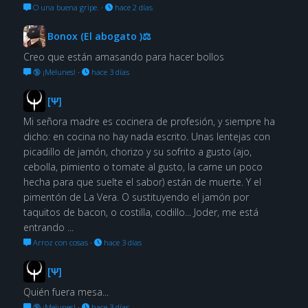
O una buena gripe.
·
hace 2 días
Bonox (El abogato )⚖
Creo que están amasando para hacer bollos
🔞 ¡Melunes!
·
hace 3 días
[Ψ]
Mi señora madre es cocinera de profesión, y siempre ha
dicho: en cocina no hay nada escrito. Unas lentejas con
picadillo de jamón, chorizo y su sofrito a gusto (ajo,
cebolla, pimiento o tomate al gusto, la carne un poco
hecha para que suelte el sabor) están de muerte. Y el
pimentón de La Vera. O sustituyendo el jamón por
taquitos de bacon, o costilla, codillo... Joder, me está
entrando ...
Arroz con cosas
·
hace 3 días
[Ψ]
Quién fuera mesa...
🔞 ¡Melunes!
·
hace 3 días