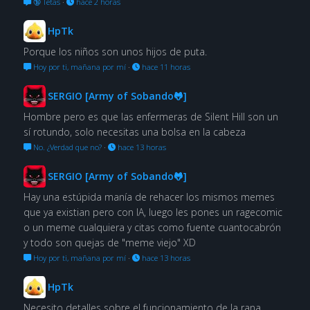
🔞 Tetas
·
hace 2 horas
HpTk
Porque los niños son unos hijos de puta.
Hoy por ti, mañana por mí
·
hace 11 horas
SERGIO [Army of Sobando🐸]
Hombre pero es que las enfermeras de Silent Hill son un
sí rotundo, solo necesitas una bolsa en la cabeza
No. ¿Verdad que no?
·
hace 13 horas
SERGIO [Army of Sobando🐸]
Hay una estúpida manía de rehacer los mismos memes
que ya existian pero con IA, luego les pones un ragecomic
o un meme cualquiera y citas como fuente cuantocabrón
y todo son quejas de "meme viejo" XD
Hoy por ti, mañana por mí
·
hace 13 horas
HpTk
Necesito detalles sobre el funcionamiento de la rana.