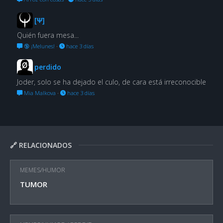
[Ψ]
Quién fuera mesa...
🔞 ¡Melunes!
·
hace 3 días
perdido
Joder, solo se ha dejado el culo, de cara está irreconocible
Mia Malkova
·
hace 3 días
🔗 RELACIONADOS
MEMES/HUMOR
TUMOR