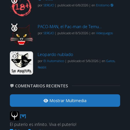
por
SERGIO
|
publicado el 6/8/2026
|
en
Erotismo 🔞
PACO-MAN, el Pac-man de Temu…
por
SERGIO
|
publicado el 8/5/2026
|
en
Videojuegos
Leopardo nublado
por
El Automático
|
publicado el 5/8/2026
|
en
Gatos
,
Reddit
💬 COMENTARIOS RECIENTES
Mostrar Multimedia
[Ψ]
El puterío es infinito. Viva el puterío!