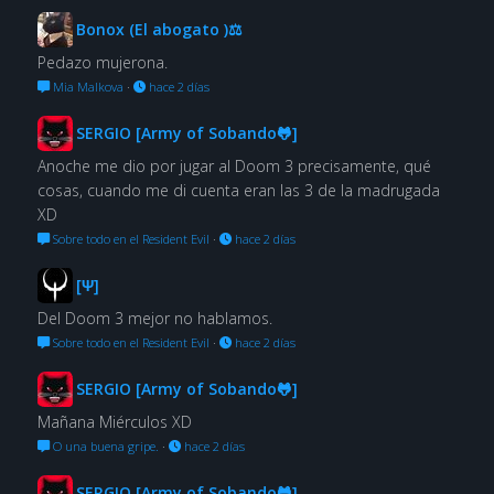
Bonox (El abogato )⚖
Pedazo mujerona.
Mia Malkova
·
hace 2 días
SERGIO [Army of Sobando🐸]
Anoche me dio por jugar al Doom 3 precisamente, qué
cosas, cuando me di cuenta eran las 3 de la madrugada
XD
Sobre todo en el Resident Evil
·
hace 2 días
[Ψ]
Del Doom 3 mejor no hablamos.
Sobre todo en el Resident Evil
·
hace 2 días
SERGIO [Army of Sobando🐸]
Mañana Miérculos XD
O una buena gripe.
·
hace 2 días
SERGIO [Army of Sobando🐸]