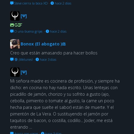
Steve cierra la boca XD
·
hace 2 días
[Ψ]
GIF
O una buena gripe.
·
hace 2 días
Bonox (El abogato )⚖
Creo que están amasando para hacer bollos
🔞 ¡Melunes!
·
hace 3 días
[Ψ]
Mi señora madre es cocinera de profesión, y siempre ha
dicho: en cocina no hay nada escrito. Unas lentejas con
picadillo de jamón, chorizo y su sofrito a gusto (ajo,
cebolla, pimiento o tomate al gusto, la carne un poco
hecha para que suelte el sabor) están de muerte. Y el
pimentón de La Vera. O sustituyendo el jamón por
taquitos de bacon, o costilla, codillo... Joder, me está
entrando ...
Arroz con cosas
·
hace 3 días