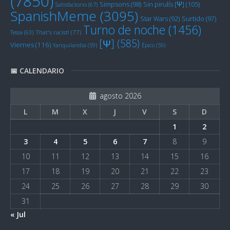
(7850)
Sin pirulís [Ψ]
(105)
Simpsons
(98)
Satisfactorio
(67)
SpanishMeme
(3095)
Star Wars
(92)
Surtido
(97)
Turno de noche
(1456)
Tessa
(63)
That's racist!
(77)
[Ψ]
(585)
Viernes
(116)
Yanquilandia
(59)
Épico
(59)
📅 CALENDARIO
agosto 2026
L
M
X
J
V
S
D
1
2
3
4
5
6
7
8
9
10
11
12
13
14
15
16
17
18
19
20
21
22
23
24
25
26
27
28
29
30
31
« Jul