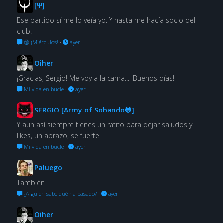
[Ψ]
Ese partido sí me lo veía yo. Y hasta me hacía socio del
club.
🔞 ¡Miérculos!
·
ayer
Oiher
¡Gracias, Sergio! Me voy a la cama... ¡Buenos días!
Mi vida en bucle
·
ayer
SERGIO [Army of Sobando🐸]
Y aun así siempre tienes un ratito para dejar saludos y
likes, un abrazo, se fuerte!
Mi vida en bucle
·
ayer
Paluego
También
¿Alguien sabe qué ha pasado?
·
ayer
Oiher