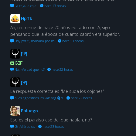
La caja, la caja!
·
hace 13 horas
HpTk
Ah, un meme de hace 20 años editado con IA, sigo
pensando que la época de cuanto cabrón era superior.
Hoy por ti, mañana por mí
·
hace 13 horas
[Ψ]
GIF
No. ¿Verdad que no?
·
hace 22 horas
[Ψ]
La respuesta correcta es "Me suda los cojones"
A los agnosticos les vale vrg 🗿🍷
·
hace 22 horas
Paluego
Eso es el paraíso ese del que hablan, no?
🔞 ¡Miérculos!
·
hace 23 horas