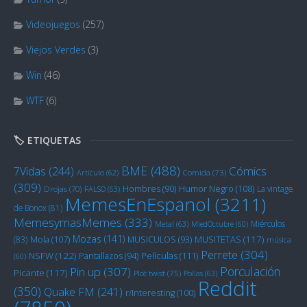
Videojuegos
(257)
Viejos Verdes
(3)
Win
(46)
WTF
(6)
🏷️ ETIQUETAS
BME
(488)
Cómics
7Vidas
(244)
Artículo
(62)
Comida
(73)
(309)
Humor Negro
(108)
Hombres
(90)
La vintage
Drojas
(70)
FALSO
(63)
MemesEnEspanol
(3211)
de Bonox
(81)
MemesymasMemes
(333)
Miérculos
Metal
(63)
MiedOctubre
(60)
Mozas
(141)
Mola
(107)
MUSITETAS
(117)
(83)
MUSICULOS
(93)
música
Perrete
(304)
NSFW
(122)
Películas
(111)
Pantallazos
(94)
(60)
Porculación
Pin up
(307)
Picante
(117)
Plot twist
(75)
Pollas
(63)
Reddit
(350)
Quake FM
(241)
r/Interesting
(100)