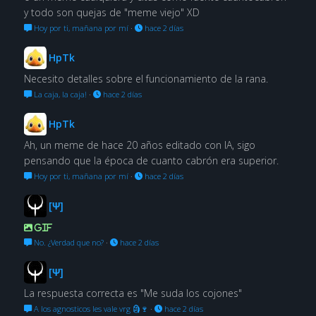
y todo son quejas de "meme viejo" XD
Hoy por ti, mañana por mí
·
hace 2 días
HpTk
Necesito detalles sobre el funcionamiento de la rana.
La caja, la caja!
·
hace 2 días
HpTk
Ah, un meme de hace 20 años editado con IA, sigo
pensando que la época de cuanto cabrón era superior.
Hoy por ti, mañana por mí
·
hace 2 días
[Ψ]
GIF
No. ¿Verdad que no?
·
hace 2 días
[Ψ]
La respuesta correcta es "Me suda los cojones"
A los agnosticos les vale vrg 🗿🍷
·
hace 2 días