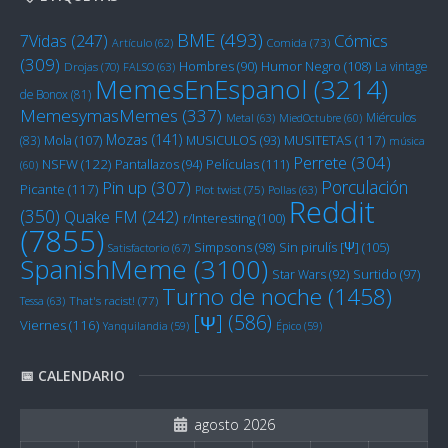
BME
(493)
Cómics
7Vidas
(247)
Artículo
(62)
Comida
(73)
(309)
Humor Negro
(108)
Hombres
(90)
La vintage
Drojas
(70)
FALSO
(63)
MemesEnEspanol
(3214)
de Bonox
(81)
MemesymasMemes
(337)
Miérculos
Metal
(63)
MiedOctubre
(60)
Mozas
(141)
Mola
(107)
MUSITETAS
(117)
(83)
MUSICULOS
(93)
música
Perrete
(304)
NSFW
(122)
Películas
(111)
Pantallazos
(94)
(60)
Porculación
Pin up
(307)
Picante
(117)
Plot twist
(75)
Pollas
(63)
Reddit
(350)
Quake FM
(242)
r/Interesting
(100)
(7855)
Sin pirulís [Ψ]
(105)
Simpsons
(98)
Satisfactorio
(67)
SpanishMeme
(3100)
Star Wars
(92)
Surtido
(97)
Turno de noche
(1458)
Tessa
(63)
That's racist!
(77)
[Ψ]
(586)
Viernes
(116)
Yanquilandia
(59)
Épico
(59)
📅 CALENDARIO
agosto 2026