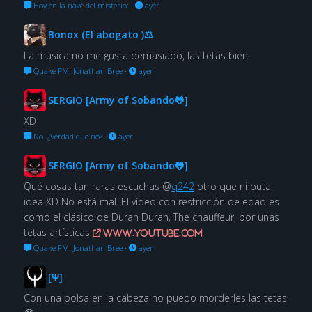
Hoy en la nave del misterio:
·
ayer
Bonox (El abogato )⚖
La música no me gusta demasiado, las tetas bien.
Quake FM: Jonathan Bree
·
ayer
SERGIO [Army of Sobando🐸]
XD
No. ¿Verdad que no?
·
ayer
SERGIO [Army of Sobando🐸]
Qué cosas tan raras escuchas @
q242
otro que ni puta
idea XD No está mal. El vídeo con restricción de edad es
como el clásico de Duran Duran, The chauffeur, por unas
tetas artísticas
www.youtube.com
Quake FM: Jonathan Bree
·
ayer
[Ψ]
Con una bolsa en la cabeza no puedo morderles las tetas