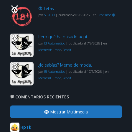
🔞 Tetas
por
SERGIO
|
publicado el 8/8/2026
|
en
Erotismo 🔞
Pero qué ha pasado aquí
por
El Automático
|
publicado el 7/8/2026
|
en
Memes/Humor
,
Reddit
¿lo sabías? Meme de moda.
por
El Automático
|
publicado el 17/1/2026
|
en
Memes/Humor
,
Reddit
💬 COMENTARIOS RECIENTES
Mostrar Multimedia
HpTk