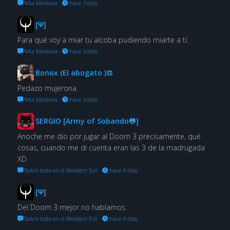
Mia Malkova
·
hace 3 días
[Ψ]
Para qué voy a miar tu alcoba pudiendo miarte a tí.
Mia Malkova
·
hace 3 días
Bonox (El abogato )⚖
Pedazo mujerona.
Mia Malkova
·
hace 3 días
SERGIO [Army of Sobando🐸]
Anoche me dio por jugar al Doom 3 precisamente, qué
cosas, cuando me di cuenta eran las 3 de la madrugada
XD
Sobre todo en el Resident Evil
·
hace 4 días
[Ψ]
Del Doom 3 mejor no hablamos.
Sobre todo en el Resident Evil
·
hace 4 días