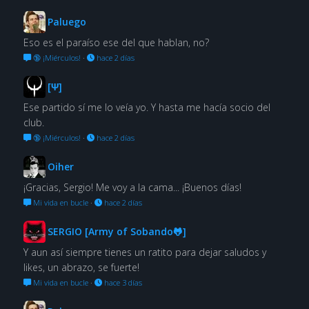
Paluego
Eso es el paraíso ese del que hablan, no?
🔞 ¡Miérculos!
·
hace 2 días
[Ψ]
Ese partido sí me lo veía yo. Y hasta me hacía socio del
club.
🔞 ¡Miérculos!
·
hace 2 días
Oiher
¡Gracias, Sergio! Me voy a la cama... ¡Buenos días!
Mi vida en bucle
·
hace 2 días
SERGIO [Army of Sobando🐸]
Y aun así siempre tienes un ratito para dejar saludos y
likes, un abrazo, se fuerte!
Mi vida en bucle
·
hace 3 días