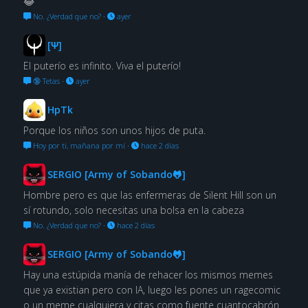
😂
No. ¿Verdad que no?
·
ayer
[Ψ]
El puterío es infinito. Viva el puterío!
🔞 Tetas
·
ayer
HpTk
Porque los niños son unos hijos de puta.
Hoy por ti, mañana por mí
·
hace 2 días
SERGIO [Army of Sobando🐸]
Hombre pero es que las enfermeras de Silent Hill son un
sí rotundo, solo necesitas una bolsa en la cabeza
No. ¿Verdad que no?
·
hace 2 días
SERGIO [Army of Sobando🐸]
Hay una estúpida manía de rehacer los mismos memes
que ya existian pero con IA, luego les pones un ragecomic
o un meme cualquiera y citas como fuente cuantocabrón