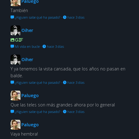
Paluego
También
¿Alguien sabe qué ha pasado?
·
hace 3 días
Oiher
GIF
Mi vida en bucle
·
hace 3 días
Oiher
Y ya tenemos la vista cansada, que los años no pasan en
balde.
¿Alguien sabe qué ha pasado?
·
hace 3 días
Paluego
Que las teles son más grandes ahora por lo general
¿Alguien sabe qué ha pasado?
·
hace 3 días
Paluego
Vaya hembra!