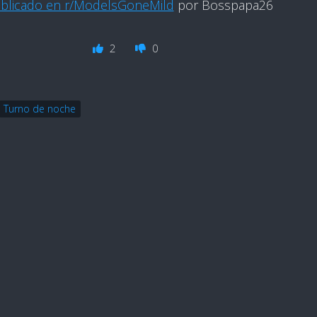
blicado en r/ModelsGoneMild
por Bosspapa26
2
0
Turno de noche