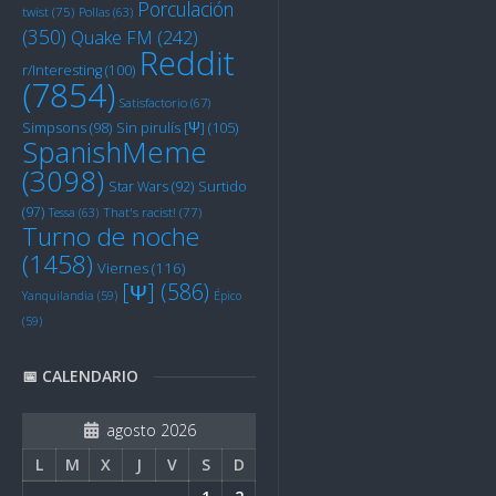
Porculación
twist
(75)
Pollas
(63)
(350)
Quake FM
(242)
Reddit
r/Interesting
(100)
(7854)
Satisfactorio
(67)
Sin pirulís [Ψ]
(105)
Simpsons
(98)
SpanishMeme
(3098)
Star Wars
(92)
Surtido
(97)
Tessa
(63)
That's racist!
(77)
Turno de noche
(1458)
Viernes
(116)
[Ψ]
(586)
Yanquilandia
(59)
Épico
(59)
📅 CALENDARIO
agosto 2026
L
M
X
J
V
S
D