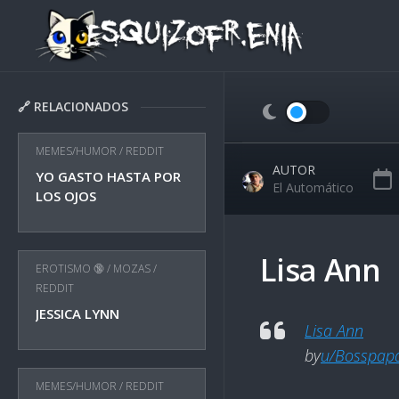
Skip
to
content
🔗 RELACIONADOS
MEMES/HUMOR
/
REDDIT
AUTOR
YO GASTO HASTA POR
El Automático
LOS OJOS
Lisa Ann
EROTISMO 🔞
/
MOZAS
/
REDDIT
JESSICA LYNN
Lisa Ann
by
u/Bosspap
MEMES/HUMOR
/
REDDIT