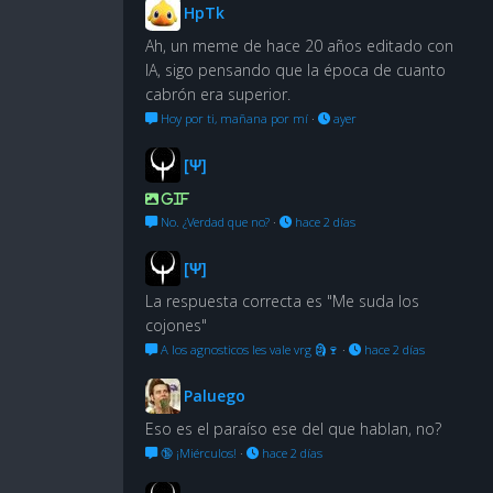
HpTk
Ah, un meme de hace 20 años editado con
IA, sigo pensando que la época de cuanto
cabrón era superior.
Hoy por ti, mañana por mí
·
ayer
[Ψ]
GIF
No. ¿Verdad que no?
·
hace 2 días
[Ψ]
La respuesta correcta es "Me suda los
cojones"
A los agnosticos les vale vrg 🗿🍷
·
hace 2 días
Paluego
Eso es el paraíso ese del que hablan, no?
🔞 ¡Miérculos!
·
hace 2 días