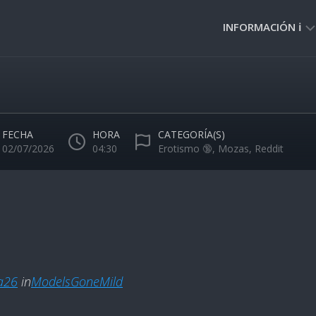
INFORMACIÓN ℹ️
PRIVACIDAD
🔒
NORMAS
DE
FECHA
HORA
CATEGORÍA(S)
USO
02/07/2026
04:30
Erotismo 🔞
,
Mozas
,
Reddit
🚸
a26
in
ModelsGoneMild