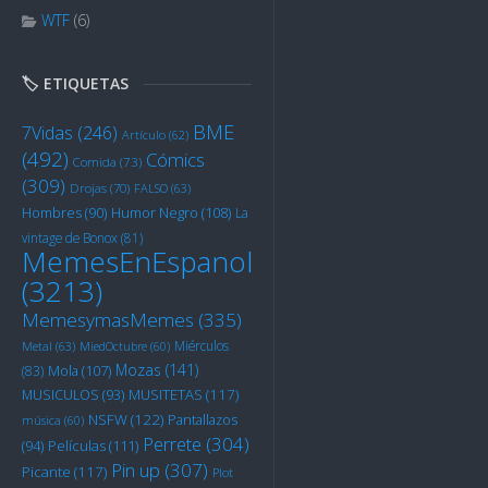
WTF
(6)
🏷️ ETIQUETAS
BME
7Vidas
(246)
Artículo
(62)
(492)
Cómics
Comida
(73)
(309)
Drojas
(70)
FALSO
(63)
Humor Negro
(108)
Hombres
(90)
La
vintage de Bonox
(81)
MemesEnEspanol
(3213)
MemesymasMemes
(335)
Miérculos
Metal
(63)
MiedOctubre
(60)
Mozas
(141)
Mola
(107)
(83)
MUSITETAS
(117)
MUSICULOS
(93)
NSFW
(122)
Pantallazos
música
(60)
Perrete
(304)
Películas
(111)
(94)
Pin up
(307)
Picante
(117)
Plot