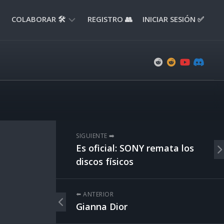
COLABORAR 🛠️
REGISTRO 👥
INICIAR SESIÓN ✅
ENVIAR
APORTE
📝
ENVIAR
REPORTE
🚧
SUGERENCIAS
SIGUIENTE ➡️
💡
Es oficial: SONY remata los
discos físicos
⬅️ ANTERIOR
Gianna Dior