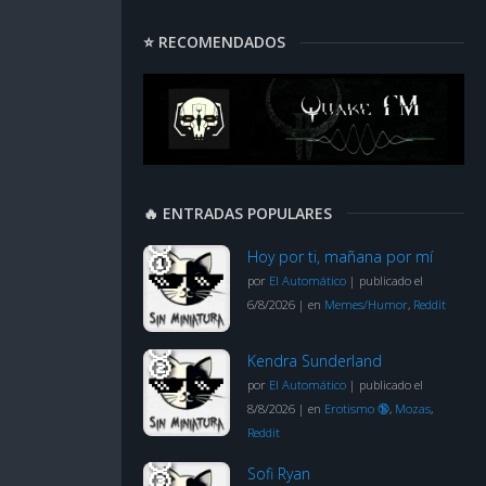
⭐ RECOMENDADOS
🔥 ENTRADAS POPULARES
Hoy por ti, mañana por mí
por
El Automático
|
publicado el
6/8/2026
|
en
Memes/Humor
,
Reddit
Kendra Sunderland
por
El Automático
|
publicado el
8/8/2026
|
en
Erotismo 🔞
,
Mozas
,
Reddit
Sofi Ryan