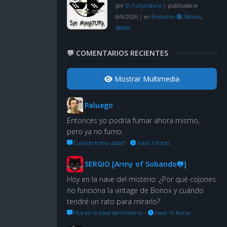
por
El Automático
|
publicado el
8/8/2026
|
en
Erotismo 🔞
,
Mozas
,
Reddit
💬 COMENTARIOS RECIENTES
Mostrar Multimedia
Paluego
Entonces yo podría fumar ahora mismo,
pero ya no fumo.
Cuándo fuma usted?
·
hace 3 horas
SERGIO [Army of Sobando🐸]
Hoy en la nave del misterio: ¿Por qué cojones
no funciona la vintage de Bonox y cuándo
tendré un rato para mirarlo?
Hoy en la nave del misterio:
·
hace 16 horas