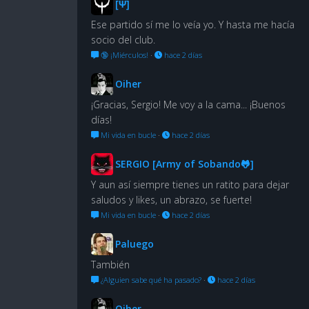
[Ψ]
Ese partido sí me lo veía yo. Y hasta me hacía
socio del club.
🔞 ¡Miérculos!
·
hace 2 días
Oiher
¡Gracias, Sergio! Me voy a la cama... ¡Buenos
días!
Mi vida en bucle
·
hace 2 días
SERGIO [Army of Sobando🐸]
Y aun así siempre tienes un ratito para dejar
saludos y likes, un abrazo, se fuerte!
Mi vida en bucle
·
hace 2 días
Paluego
También
¿Alguien sabe qué ha pasado?
·
hace 2 días
Oiher