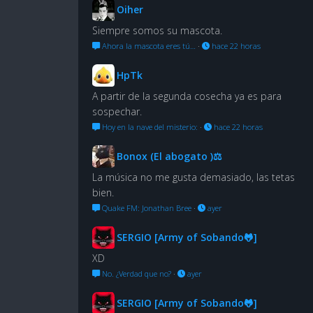
Oiher
Siempre somos su mascota.
Ahora la mascota eres tú…
·
hace 22 horas
HpTk
A partir de la segunda cosecha ya es para
sospechar.
Hoy en la nave del misterio:
·
hace 22 horas
Bonox (El abogato )⚖
La música no me gusta demasiado, las tetas
bien.
Quake FM: Jonathan Bree
·
ayer
SERGIO [Army of Sobando🐸]
XD
No. ¿Verdad que no?
·
ayer
SERGIO [Army of Sobando🐸]