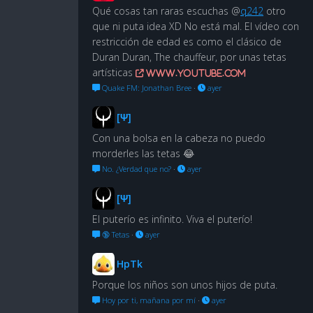
Qué cosas tan raras escuchas @
q242
otro
que ni puta idea XD No está mal. El vídeo con
restricción de edad es como el clásico de
Duran Duran, The chauffeur, por unas tetas
artísticas
www.youtube.com
Quake FM: Jonathan Bree
·
ayer
[Ψ]
Con una bolsa en la cabeza no puedo
morderles las tetas 😂
No. ¿Verdad que no?
·
ayer
[Ψ]
El puterío es infinito. Viva el puterío!
🔞 Tetas
·
ayer
HpTk
Porque los niños son unos hijos de puta.
Hoy por ti, mañana por mí
·
ayer