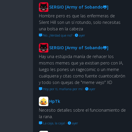
SERGIO [Army of Sobando🐸]
Hombre pero es que las enfermeras de
Silent Hill son un sí rotundo, solo necesitas
una bolsa en la cabeza
No. ¿Verdad que no?
·
ayer
SERGIO [Army of Sobando🐸]
Hay una estúpida manía de rehacer los
mismos memes que ya existian pero con IA,
luego les pones un ragecomic o un meme
cualquiera y citas como fuente cuantocabrón
y todo son quejas de "meme viejo" XD
Hoy por ti, mañana por mí
·
ayer
HpTk
Necesito detalles sobre el funcionamiento de
la rana.
La caja, la caja!
·
ayer