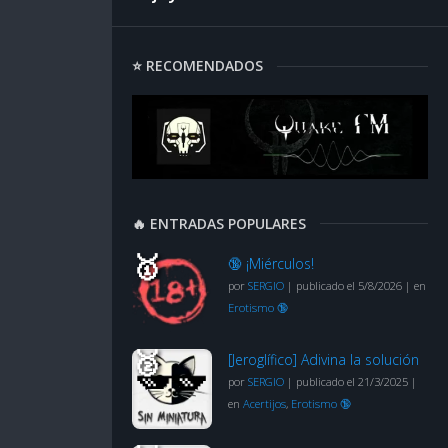
⭐ RECOMENDADOS
🔥 ENTRADAS POPULARES
🔞 ¡Miérculos!
por
SERGIO
|
publicado el 5/8/2026
|
en
Erotismo 🔞
[Jeroglífico] Adivina la solución
por
SERGIO
|
publicado el 21/3/2025
|
en
Acertijos
,
Erotismo 🔞