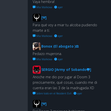
Vaya hembra!
Mia Malkova
·
ayer
[Ψ]
Para qué voy a miar tu alcoba pudiendo
miarte a tí.
Mia Malkova
·
ayer
Bonox (El abogato )⚖
Pedazo mujerona.
Mia Malkova
·
ayer
SERGIO [Army of Sobando🐸]
Anoche me dio por jugar al Doom 3
precisamente, qué cosas, cuando me di
cuenta eran las 3 de la madrugada XD
Sobre todo en el Resident Evil
·
ayer
[Ψ]