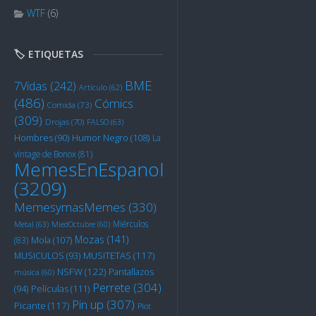
WTF
(6)
🏷️ ETIQUETAS
BME
7Vidas
(242)
Artículo
(62)
(486)
Cómics
Comida
(73)
(309)
Drojas
(70)
FALSO
(63)
Humor Negro
(108)
Hombres
(90)
La
vintage de Bonox
(81)
MemesEnEspanol
(3209)
MemesymasMemes
(330)
Miérculos
Metal
(63)
MiedOctubre
(60)
Mozas
(141)
Mola
(107)
(83)
MUSITETAS
(117)
MUSICULOS
(93)
NSFW
(122)
Pantallazos
música
(60)
Perrete
(304)
Películas
(111)
(94)
Pin up
(307)
Picante
(117)
Plot