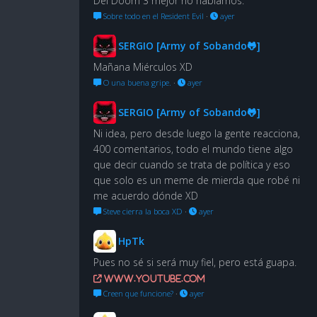
Del Doom 3 mejor no hablamos.
Sobre todo en el Resident Evil
·
ayer
SERGIO [Army of Sobando🐸]
Mañana Miérculos XD
O una buena gripe.
·
ayer
SERGIO [Army of Sobando🐸]
Ni idea, pero desde luego la gente reacciona,
400 comentarios, todo el mundo tiene algo
que decir cuando se trata de política y eso
que solo es un meme de mierda que robé ni
me acuerdo dónde XD
Steve cierra la boca XD
·
ayer
HpTk
Pues no sé si será muy fiel, pero está guapa.
www.youtube.com
Creen que funcione?
·
ayer