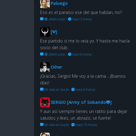
Paluego
Eso es el paraíso ese del que hablan, no?
🔞 ¡Miérculos!
·
hace 3 horas
[Ψ]
Ese partido sí me lo veía yo. Y hasta me hacía
socio del club.
🔞 ¡Miérculos!
·
hace 6 horas
Oiher
¡Gracias, Sergio! Me voy a la cama... ¡Buenos
días!
Mi vida en bucle
·
hace 6 horas
SERGIO [Army of Sobando🐸]
Y aun así siempre tienes un ratito para dejar
saludos y likes, un abrazo, se fuerte!
Mi vida en bucle
·
hace 15 horas