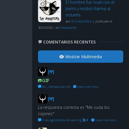
El hombre fue cruel con el
perro y recibió Karma al
instante.
por
El Automático
|
publicado el
30/5/2026
|
en
Interesante
💬 COMENTARIOS RECIENTES
Mostrar Multimedia
[Ψ]
GIF
No. ¿Verdad que no?
·
hace una hora
[Ψ]
La respuesta correcta es "Me suda los
cojones"
A los agnosticos les vale vrg 🗿🍷
·
hace una hora