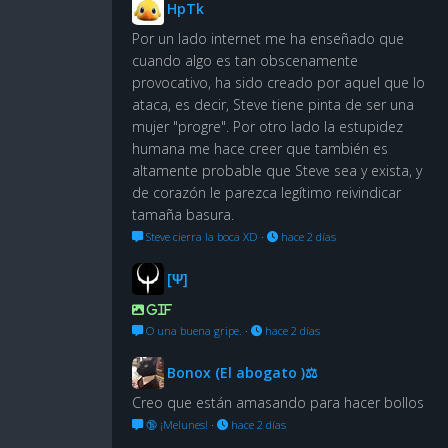
HpTk
Por un lado internet me ha enseñado que
cuando algo es tan obscenamente
provocativo, ha sido creado por aquel que lo
ataca, es decir, Steve tiene pinta de ser una
mujer "progre". Por otro lado la estupidez
humana me hace creer que también es
altamente probable que Steve sea y exista, y
de corazón le parezca legítimo reivindicar
tamaña basura.
Steve cierra la boca XD
·
hace 2 días
[Ψ]
GIF
O una buena gripe.
·
hace 2 días
Bonox (El abogato )⚖
Creo que están amasando para hacer bollos
🔞 ¡Melunes!
·
hace 2 días