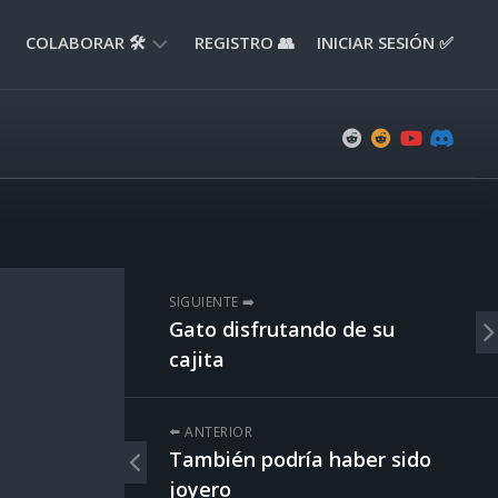
COLABORAR 🛠️
REGISTRO 👥
INICIAR SESIÓN ✅
ENVIAR
APORTE
📝
ENVIAR
REPORTE
🚧
SUGERENCIAS
SIGUIENTE ➡️
💡
Gato disfrutando de su
cajita
⬅️ ANTERIOR
También podría haber sido
joyero