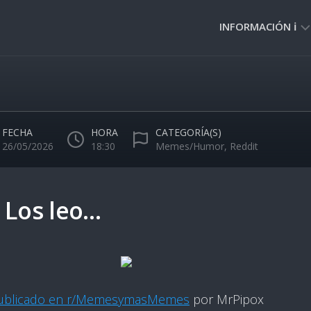
INFORMACIÓN ℹ️
PRIVACIDAD
🔒
NORMAS
DE
FECHA
HORA
CATEGORÍA(S)
USO
26/05/2026
18:30
Memes/Humor
,
Reddit
🚸
 Los leo…
ublicado en r/MemesymasMemes
por MrPipox