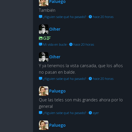
Paluego
También
¿Alguien sabe qué ha pasado?
·
hace 20 horas
Oiher
GIF
Mi vida en bucle
·
hace 20 horas
Oiher
Y ya tenemos la vista cansada, que los años
no pasan en balde.
¿Alguien sabe qué ha pasado?
·
hace 20 horas
Paluego
Que las teles son más grandes ahora por lo
general
¿Alguien sabe qué ha pasado?
·
ayer
Paluego