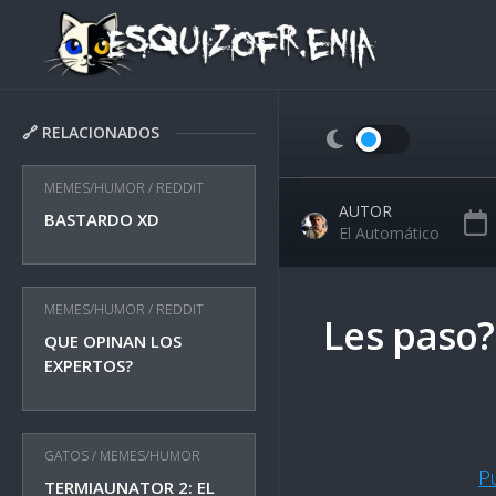
Skip
to
content
🔗 RELACIONADOS
MEMES/HUMOR
/
REDDIT
AUTOR
BASTARDO XD
El Automático
MEMES/HUMOR
/
REDDIT
Les paso?
QUE OPINAN LOS
EXPERTOS?
GATOS
/
MEMES/HUMOR
P
TERMIAUNATOR 2: EL