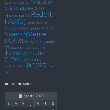
Porculación
twist
(75)
Pollas
(63)
(350)
Quake FM
(241)
Reddit
r/Interesting
(100)
(7846)
Satisfactorio
(67)
Sin pirulís [Ψ]
(105)
Simpsons
(98)
SpanishMeme
(3093)
Star Wars
(92)
Surtido
(97)
Tessa
(63)
That's racist!
(77)
Turno de noche
(1454)
Viernes
(116)
[Ψ]
(585)
Yanquilandia
(59)
Épico
(59)
📅 CALENDARIO
agosto 2026
L
M
X
J
V
S
D