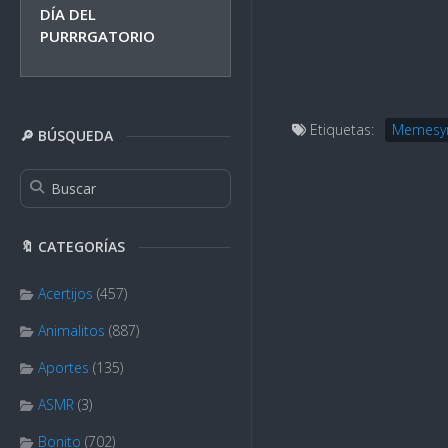
DÍA DEL
PURRRGATORIO
Etiquetas:
Memesy
🔎 BÚSQUEDA
🔖 CATEGORÍAS
Acertijos
(457)
Animalitos
(887)
Aportes
(135)
ASMR
(3)
Bonito
(702)