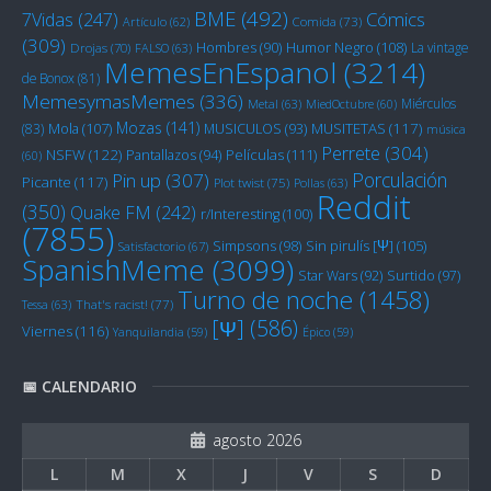
BME
(492)
Cómics
7Vidas
(247)
Artículo
(62)
Comida
(73)
(309)
Humor Negro
(108)
Hombres
(90)
La vintage
Drojas
(70)
FALSO
(63)
MemesEnEspanol
(3214)
de Bonox
(81)
MemesymasMemes
(336)
Miérculos
Metal
(63)
MiedOctubre
(60)
Mozas
(141)
Mola
(107)
MUSITETAS
(117)
(83)
MUSICULOS
(93)
música
Perrete
(304)
NSFW
(122)
Películas
(111)
Pantallazos
(94)
(60)
Porculación
Pin up
(307)
Picante
(117)
Plot twist
(75)
Pollas
(63)
Reddit
(350)
Quake FM
(242)
r/Interesting
(100)
(7855)
Sin pirulís [Ψ]
(105)
Simpsons
(98)
Satisfactorio
(67)
SpanishMeme
(3099)
Star Wars
(92)
Surtido
(97)
Turno de noche
(1458)
Tessa
(63)
That's racist!
(77)
[Ψ]
(586)
Viernes
(116)
Yanquilandia
(59)
Épico
(59)
📅 CALENDARIO
agosto 2026
L
M
X
J
V
S
D