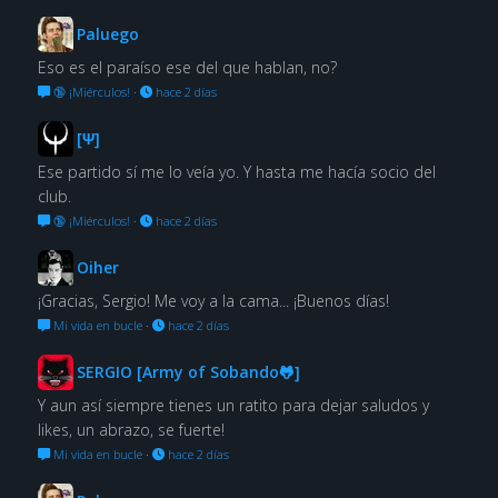
Paluego
Eso es el paraíso ese del que hablan, no?
🔞 ¡Miérculos!
·
hace 2 días
[Ψ]
Ese partido sí me lo veía yo. Y hasta me hacía socio del
club.
🔞 ¡Miérculos!
·
hace 2 días
Oiher
¡Gracias, Sergio! Me voy a la cama... ¡Buenos días!
Mi vida en bucle
·
hace 2 días
SERGIO [Army of Sobando🐸]
Y aun así siempre tienes un ratito para dejar saludos y
likes, un abrazo, se fuerte!
Mi vida en bucle
·
hace 2 días