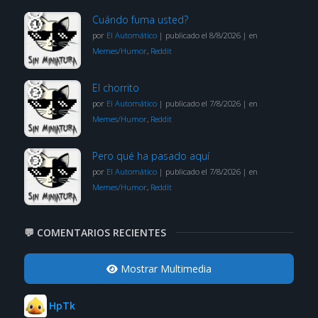
Cuándo fuma usted?
por
El Automático
|
publicado el 8/8/2026
|
en
Memes/Humor
,
Reddit
El chorrito
por
El Automático
|
publicado el 7/8/2026
|
en
Memes/Humor
,
Reddit
Pero qué ha pasado aquí
por
El Automático
|
publicado el 7/8/2026
|
en
Memes/Humor
,
Reddit
💬 COMENTARIOS RECIENTES
Mostrar Multimedia
HpTk