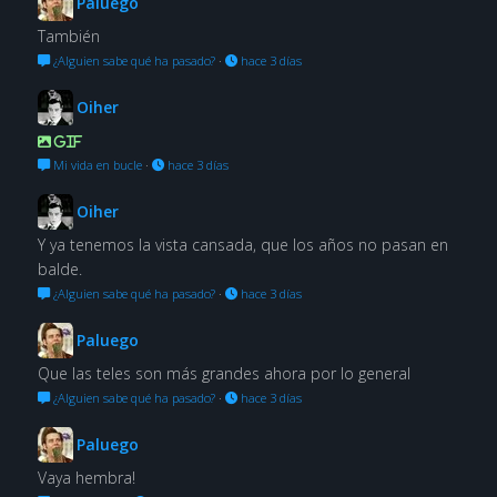
Paluego
También
¿Alguien sabe qué ha pasado?
·
hace 3 días
Oiher
GIF
Mi vida en bucle
·
hace 3 días
Oiher
Y ya tenemos la vista cansada, que los años no pasan en
balde.
¿Alguien sabe qué ha pasado?
·
hace 3 días
Paluego
Que las teles son más grandes ahora por lo general
¿Alguien sabe qué ha pasado?
·
hace 3 días
Paluego
Vaya hembra!