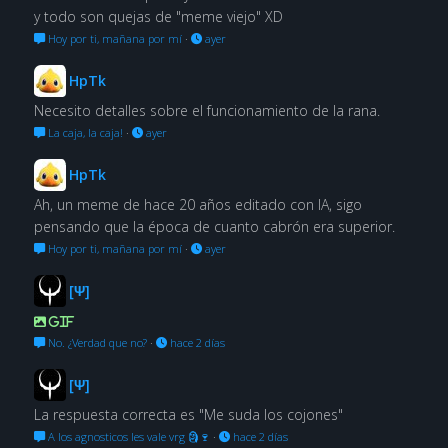
y todo son quejas de "meme viejo" XD
Hoy por ti, mañana por mí
·
ayer
HpTk
Necesito detalles sobre el funcionamiento de la rana.
La caja, la caja!
·
ayer
HpTk
Ah, un meme de hace 20 años editado con IA, sigo
pensando que la época de cuanto cabrón era superior.
Hoy por ti, mañana por mí
·
ayer
[Ψ]
GIF
No. ¿Verdad que no?
·
hace 2 días
[Ψ]
La respuesta correcta es "Me suda los cojones"
A los agnosticos les vale vrg 🗿🍷
·
hace 2 días