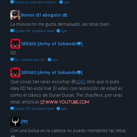
Hoy en la nave del misterio:
·
ayer
Bonox (El abogato )⚖
La música no me gusta demasiado, las tetas bien.
Quake FM: Jonathan Bree
·
ayer
SERGIO [Army of Sobando🐸]
XD
No. ¿Verdad que no?
·
ayer
SERGIO [Army of Sobando🐸]
Qué cosas tan raras escuchas @
q242
otro que ni puta
idea XD No está mal. El vídeo con restricción de edad es
como el clásico de Duran Duran, The chauffeur, por unas
tetas artísticas
www.youtube.com
Quake FM: Jonathan Bree
·
ayer
[Ψ]
Con una bolsa en la cabeza no puedo morderles las tetas