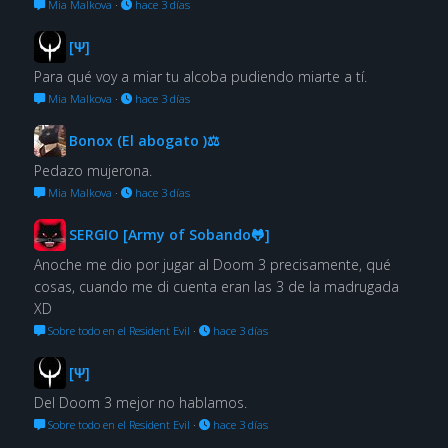
Mia Malkova
·
hace 3 días
[Ψ]
Para qué voy a miar tu alcoba pudiendo miarte a tí.
Mia Malkova
·
hace 3 días
Bonox (El abogato )⚖
Pedazo mujerona.
Mia Malkova
·
hace 3 días
SERGIO [Army of Sobando🐸]
Anoche me dio por jugar al Doom 3 precisamente, qué
cosas, cuando me di cuenta eran las 3 de la madrugada
XD
Sobre todo en el Resident Evil
·
hace 3 días
[Ψ]
Del Doom 3 mejor no hablamos.
Sobre todo en el Resident Evil
·
hace 3 días