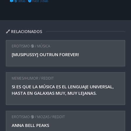
🔞 Tetas
·
hace 3 días
🔗 RELACIONADOS
EROTISMO 🔞
/
MÚSICA
[MUSIPUSSY] OUTRUN FOREVER!
MEMES/HUMOR
/
REDDIT
SI ES QUE LA MÚSICA ES EL LENGUAJE UNIVERSAL,
HASTA EN GALAXIAS MUY, MUY LEJANAS.
EROTISMO 🔞
/
MOZAS
/
REDDIT
ANNA BELL PEAKS