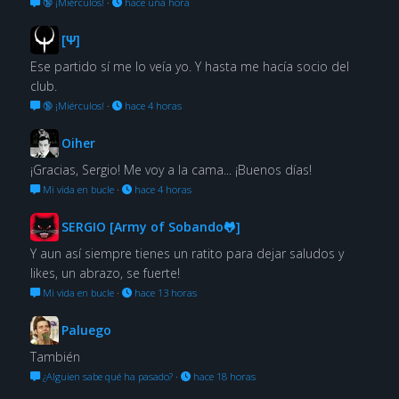
🔞 ¡Miérculos!
·
hace una hora
[Ψ]
Ese partido sí me lo veía yo. Y hasta me hacía socio del
club.
🔞 ¡Miérculos!
·
hace 4 horas
Oiher
¡Gracias, Sergio! Me voy a la cama... ¡Buenos días!
Mi vida en bucle
·
hace 4 horas
SERGIO [Army of Sobando🐸]
Y aun así siempre tienes un ratito para dejar saludos y
likes, un abrazo, se fuerte!
Mi vida en bucle
·
hace 13 horas
Paluego
También
¿Alguien sabe qué ha pasado?
·
hace 18 horas