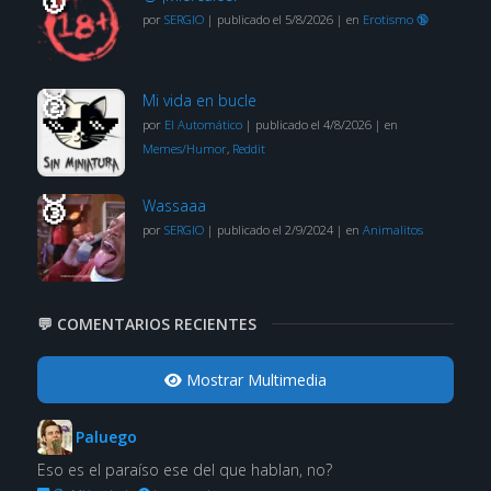
por
SERGIO
|
publicado el 5/8/2026
|
en
Erotismo 🔞
Mi vida en bucle
por
El Automático
|
publicado el 4/8/2026
|
en
Memes/Humor
,
Reddit
Wassaaa
por
SERGIO
|
publicado el 2/9/2024
|
en
Animalitos
💬 COMENTARIOS RECIENTES
Mostrar Multimedia
Paluego
Eso es el paraíso ese del que hablan, no?