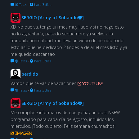
🔞 Tetas
·
hace 3 días
SERGIO [Army of Sobando🐸]
XD No que va, tengo un mes muy liado y si no hago esto
no lo aguantaría, pasado septiembre ya vuelvo a la
tranquila normalidad, me lleva un webo de tiempo todo
esto así que he dedicado 2 findes a dejar el mes listo y ya
me quedo descansao
🔞 Tetas
·
hace 3 días
perdido
Vamos que te vas de vacaciones
youtu.be
🔞 Tetas
·
hace 3 días
SERGIO [Army of Sobando🐸]
Me complace informaros de que ya hay un post NSFW
programado para cada día de Agosto, incluidos los
miérculos. ¡Todo cubierto! Feliz semana chumachos!
Imagen