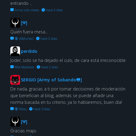
entrando ...
Arroz con cosas
·
hace 2 días
[Ψ]
Quién fuera mesa...
🔞 ¡Melunes!
·
hace 2 días
perdido
Joder, solo se ha dejado el culo, de cara está irreconocible
Mia Malkova
·
hace 2 días
SERGIO [Army of Sobando🐸]
De nada, gracias a ti por tomar decisiones de moderación
que benefician al blog, además se puede añadir una
norma basada en tu criterio, ya lo hablaremos, buen día!
🔞 Tetas
·
hace 3 días
[Ψ]
Gracias majo.