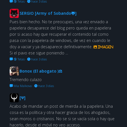
🔞 Tetas
·
hace 3 días
SERGIO [Army of Sobando🐸]
Pues bien hecho. No te preocupes, una vez enviado a
papelera desaparece del blog pero queda en papelera
por si acaso hay que recuperar el contenido tal como
pasa con la papelera de windows, de vez en cuando le
doy a vaciar y ya desaparece definitivamente.
Imagen
Si el pavo ese sigue poniendo ...
🔞 Tetas
·
hace 3 días
Bonox (El abogato )⚖
Tremendo culazo
Mia Malkova
·
hace 3 días
[Ψ]
Acabo de mandar un post de mierda a la papelera. Una
cosa es la política y otra hacer gracia de los ahogados,
sean moros o cristianos. No se si se vacía sola o hay que
hacerlo, desde el móvil no veo acceso.