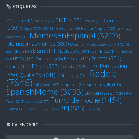
🏷️ ETIQUETAS
BME
(485)
Cómics
7Vidas
(242)
Artículo
(62)
Comida
(73)
(309)
Humor Negro
(108)
Hombres
(90)
La vintage
Drojas
(70)
FALSO
(63)
MemesEnEspanol
(3209)
de Bonox
(81)
MemesymasMemes
(330)
Miérculos
Metal
(63)
MiedOctubre
(60)
Mozas
(141)
Mola
(107)
MUSITETAS
(117)
(83)
MUSICULOS
(93)
música
Perrete
(304)
NSFW
(122)
Películas
(111)
Pantallazos
(94)
(60)
Porculación
Pin up
(307)
Picante
(117)
Plot twist
(75)
Pollas
(63)
Reddit
(350)
Quake FM
(241)
r/Interesting
(100)
(7846)
Sin pirulís [Ψ]
(105)
Simpsons
(98)
Satisfactorio
(67)
SpanishMeme
(3093)
Star Wars
(92)
Surtido
(97)
Turno de noche
(1454)
Tessa
(63)
That's racist!
(77)
[Ψ]
(585)
Viernes
(116)
Yanquilandia
(59)
Épico
(59)
📅 CALENDARIO