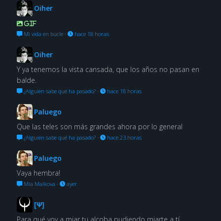
Oiher
GIF
Mi vida en bucle
·
hace 18 horas
Oiher
Y ya tenemos la vista cansada, que los años no pasan en
balde.
¿Alguien sabe qué ha pasado?
·
hace 18 horas
Paluego
Que las teles son más grandes ahora por lo general
¿Alguien sabe qué ha pasado?
·
hace 23 horas
Paluego
Vaya hembra!
Mia Malkova
·
ayer
[Ψ]
Para qué voy a miar tu alcoba pudiendo miarte a tí.