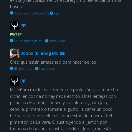
exista, y de corazón le parezca legítimo reivindicar tamaña
basura.
Steve cierra la boca XD
·
ayer
[Ψ]
GIF
O una buena gripe.
·
hace 2 días
Bonox (El abogato )⚖
Creo que están amasando para hacer bollos
🔞 ¡Melunes!
·
hace 2 días
[Ψ]
Mi señora madre es cocinera de profesión, y siempre ha
dicho: en cocina no hay nada escrito. Unas lentejas con
picadillo de jamón, chorizo y su sofrito a gusto (ajo,
cebolla, pimiento o tomate al gusto, la carne un poco
hecha para que suelte el sabor) están de muerte. Y el
pimentón de La Vera. O sustituyendo el jamón por
taquitos de bacon, o costilla, codillo... Joder, me está