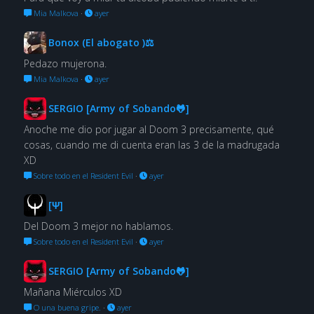
Mia Malkova
·
ayer
Bonox (El abogato )⚖
Pedazo mujerona.
Mia Malkova
·
ayer
SERGIO [Army of Sobando🐸]
Anoche me dio por jugar al Doom 3 precisamente, qué
cosas, cuando me di cuenta eran las 3 de la madrugada
XD
Sobre todo en el Resident Evil
·
ayer
[Ψ]
Del Doom 3 mejor no hablamos.
Sobre todo en el Resident Evil
·
ayer
SERGIO [Army of Sobando🐸]
Mañana Miérculos XD
O una buena gripe.
·
ayer