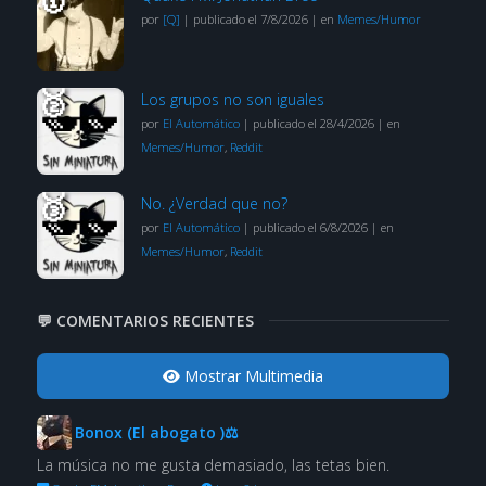
por
[Q]
|
publicado el 7/8/2026
|
en
Memes/Humor
Los grupos no son iguales
por
El Automático
|
publicado el 28/4/2026
|
en
Memes/Humor
,
Reddit
No. ¿Verdad que no?
por
El Automático
|
publicado el 6/8/2026
|
en
Memes/Humor
,
Reddit
💬 COMENTARIOS RECIENTES
Mostrar Multimedia
Bonox (El abogato )⚖
La música no me gusta demasiado, las tetas bien.