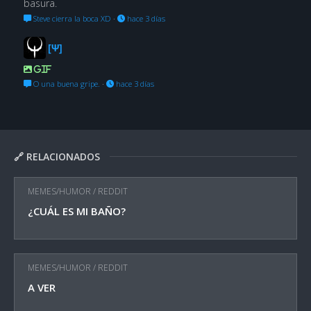
basura.
Steve cierra la boca XD
·
hace 3 días
[Ψ]
GIF
O una buena gripe.
·
hace 3 días
🔗 RELACIONADOS
MEMES/HUMOR
/
REDDIT
¿CUÁL ES MI BAÑO?
MEMES/HUMOR
/
REDDIT
A VER