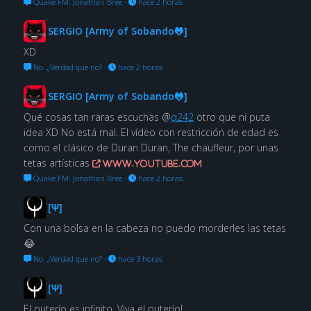
Quake FM: Jonathan Bree
·
hace 2 horas
SERGIO [Army of Sobando🐸]
XD
No. ¿Verdad que no?
·
hace 2 horas
SERGIO [Army of Sobando🐸]
Qué cosas tan raras escuchas @
q242
otro que ni puta
idea XD No está mal. El vídeo con restricción de edad es
como el clásico de Duran Duran, The chauffeur, por unas
tetas artísticas
www.youtube.com
Quake FM: Jonathan Bree
·
hace 2 horas
[Ψ]
Con una bolsa en la cabeza no puedo morderles las tetas
😂
No. ¿Verdad que no?
·
hace 3 horas
[Ψ]
El puterío es infinito. Viva el puterío!