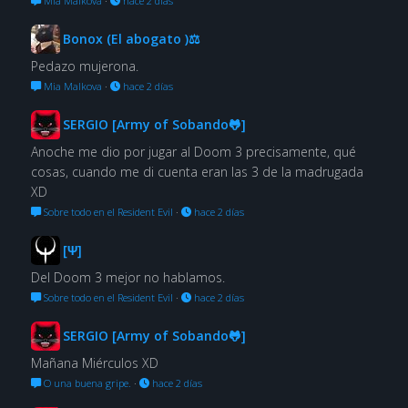
Mia Malkova
·
hace 2 días
Bonox (El abogato )⚖
Pedazo mujerona.
Mia Malkova
·
hace 2 días
SERGIO [Army of Sobando🐸]
Anoche me dio por jugar al Doom 3 precisamente, qué
cosas, cuando me di cuenta eran las 3 de la madrugada
XD
Sobre todo en el Resident Evil
·
hace 2 días
[Ψ]
Del Doom 3 mejor no hablamos.
Sobre todo en el Resident Evil
·
hace 2 días
SERGIO [Army of Sobando🐸]
Mañana Miérculos XD
O una buena gripe.
·
hace 2 días