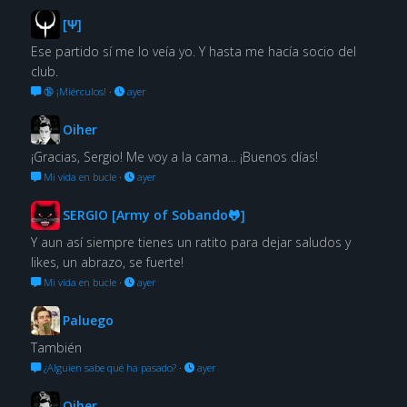
[Ψ]
Ese partido sí me lo veía yo. Y hasta me hacía socio del
club.
🔞 ¡Miérculos!
·
ayer
Oiher
¡Gracias, Sergio! Me voy a la cama... ¡Buenos días!
Mi vida en bucle
·
ayer
SERGIO [Army of Sobando🐸]
Y aun así siempre tienes un ratito para dejar saludos y
likes, un abrazo, se fuerte!
Mi vida en bucle
·
ayer
Paluego
También
¿Alguien sabe qué ha pasado?
·
ayer
Oiher