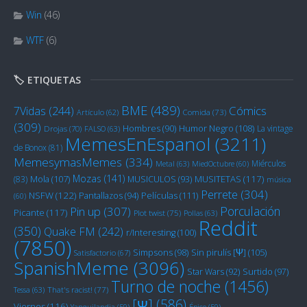
Win
(46)
WTF
(6)
🏷️ ETIQUETAS
BME
(489)
Cómics
7Vidas
(244)
Artículo
(62)
Comida
(73)
(309)
Humor Negro
(108)
Hombres
(90)
La vintage
Drojas
(70)
FALSO
(63)
MemesEnEspanol
(3211)
de Bonox
(81)
MemesymasMemes
(334)
Miérculos
Metal
(63)
MiedOctubre
(60)
Mozas
(141)
Mola
(107)
MUSITETAS
(117)
(83)
MUSICULOS
(93)
música
Perrete
(304)
NSFW
(122)
Películas
(111)
Pantallazos
(94)
(60)
Porculación
Pin up
(307)
Picante
(117)
Plot twist
(75)
Pollas
(63)
Reddit
(350)
Quake FM
(242)
r/Interesting
(100)
(7850)
Sin pirulís [Ψ]
(105)
Simpsons
(98)
Satisfactorio
(67)
SpanishMeme
(3096)
Star Wars
(92)
Surtido
(97)
Turno de noche
(1456)
Tessa
(63)
That's racist!
(77)
[Ψ]
(586)
Viernes
(116)
Yanquilandia
(59)
Épico
(59)