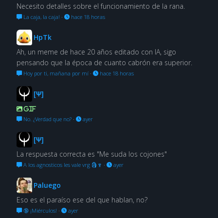
Necesito detalles sobre el funcionamiento de la rana.
La caja, la caja!
·
hace 18 horas
HpTk
Ah, un meme de hace 20 años editado con IA, sigo
pensando que la época de cuanto cabrón era superior.
Hoy por ti, mañana por mí
·
hace 18 horas
[Ψ]
GIF
No. ¿Verdad que no?
·
ayer
[Ψ]
La respuesta correcta es "Me suda los cojones"
A los agnosticos les vale vrg 🗿🍷
·
ayer
Paluego
Eso es el paraíso ese del que hablan, no?
🔞 ¡Miérculos!
·
ayer