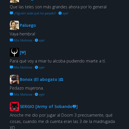
Que las teles son más grandes ahora por lo general
¿Alguien sabe qué ha pasado?
·
ayer
Paluego
Vaya hembra!
Mia Malkova
·
ayer
[Ψ]
Para qué voy a miar tu alcoba pudiendo miarte a tí.
Mia Malkova
·
ayer
Bonox (El abogato )⚖
Pedazo mujerona.
Mia Malkova
·
ayer
SERGIO [Army of Sobando🐸]
Anoche me dio por jugar al Doom 3 precisamente, qué
cosas, cuando me di cuenta eran las 3 de la madrugada
XD