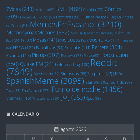
BME
(488)
Cómics
7Vidas
(243)
Artículo
(62)
Comida
(73)
(309)
Humor Negro
(108)
Hombres
(90)
La vintage
Drojas
(70)
FALSO
(63)
MemesEnEspanol
(3210)
de Bonox
(81)
MemesymasMemes
(332)
Miérculos
Metal
(63)
MiedOctubre
(60)
Mozas
(141)
Mola
(107)
MUSITETAS
(117)
(83)
MUSICULOS
(93)
música
Perrete
(304)
NSFW
(122)
Películas
(111)
Pantallazos
(94)
(60)
Porculación
Pin up
(307)
Picante
(117)
Plot twist
(75)
Pollas
(63)
Reddit
(350)
Quake FM
(241)
r/Interesting
(100)
(7849)
Sin pirulís [Ψ]
(105)
Simpsons
(98)
Satisfactorio
(67)
SpanishMeme
(3095)
Star Wars
(92)
Surtido
(97)
Turno de noche
(1456)
Tessa
(63)
That's racist!
(77)
[Ψ]
(585)
Viernes
(116)
Yanquilandia
(59)
Épico
(59)
📅 CALENDARIO
agosto 2026
L
M
X
J
V
S
D