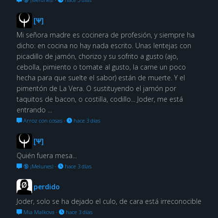
[Ψ]
Mi señora madre es cocinera de profesión, y siempre ha
dicho: en cocina no hay nada escrito. Unas lentejas con
picadillo de jamón, chorizo y su sofrito a gusto (ajo,
cebolla, pimiento o tomate al gusto, la carne un poco
hecha para que suelte el sabor) están de muerte. Y el
pimentón de La Vera. O sustituyendo el jamón por
taquitos de bacon, o costilla, codillo... Joder, me está
entrando ...
Arroz con cosas
·
hace 3 días
[Ψ]
Quién fuera mesa...
🔞 ¡Melunes!
·
hace 3 días
perdido
Joder, solo se ha dejado el culo, de cara está irreconocible
Mia Malkova
·
hace 3 días