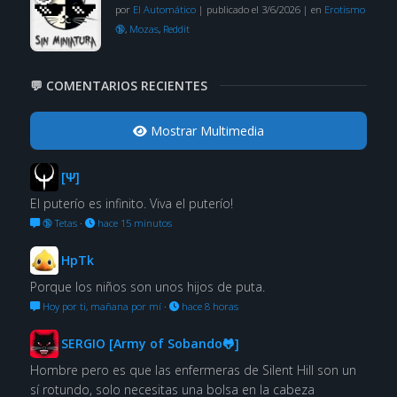
por
El Automático
|
publicado el 3/6/2026
|
en
Erotismo
🔞
,
Mozas
,
Reddit
💬 COMENTARIOS RECIENTES
Mostrar Multimedia
[Ψ]
El puterío es infinito. Viva el puterío!
🔞 Tetas
·
hace 15 minutos
HpTk
Porque los niños son unos hijos de puta.
Hoy por ti, mañana por mí
·
hace 8 horas
SERGIO [Army of Sobando🐸]
Hombre pero es que las enfermeras de Silent Hill son un
sí rotundo, solo necesitas una bolsa en la cabeza