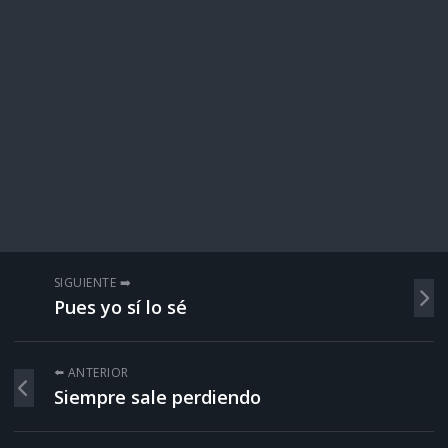
SIGUIENTE ➡️
Pues yo sí lo sé
⬅️ ANTERIOR
Siempre sale perdiendo