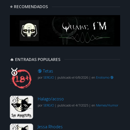
⭐ RECOMENDADOS
🔥 ENTRADAS POPULARES
🔞 Tetas
por
SERGIO
|
publicado el 6/8/2026
|
en
Erotismo 🔞
Halago/acoso
por
SERGIO
|
publicado el 4/7/2025
|
en
Memes/Humor
Jessa Rhodes