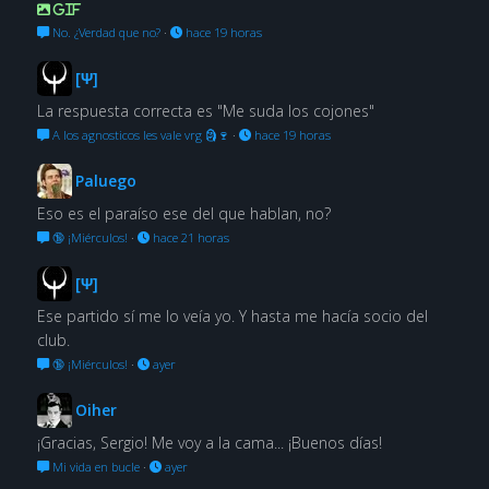
GIF
No. ¿Verdad que no?
·
hace 19 horas
[Ψ]
La respuesta correcta es "Me suda los cojones"
A los agnosticos les vale vrg 🗿🍷
·
hace 19 horas
Paluego
Eso es el paraíso ese del que hablan, no?
🔞 ¡Miérculos!
·
hace 21 horas
[Ψ]
Ese partido sí me lo veía yo. Y hasta me hacía socio del
club.
🔞 ¡Miérculos!
·
ayer
Oiher
¡Gracias, Sergio! Me voy a la cama... ¡Buenos días!
Mi vida en bucle
·
ayer