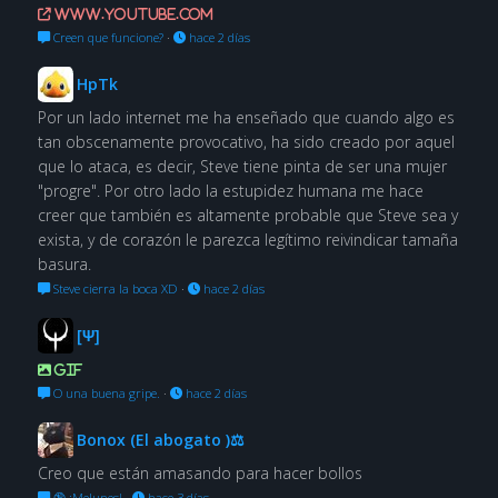
www.youtube.com
Creen que funcione?
·
hace 2 días
HpTk
Por un lado internet me ha enseñado que cuando algo es
tan obscenamente provocativo, ha sido creado por aquel
que lo ataca, es decir, Steve tiene pinta de ser una mujer
"progre". Por otro lado la estupidez humana me hace
creer que también es altamente probable que Steve sea y
exista, y de corazón le parezca legítimo reivindicar tamaña
basura.
Steve cierra la boca XD
·
hace 2 días
[Ψ]
GIF
O una buena gripe.
·
hace 2 días
Bonox (El abogato )⚖
Creo que están amasando para hacer bollos
🔞 ¡Melunes!
·
hace 3 días