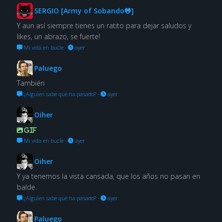
SERGIO [Army of Sobando🐸]
Y aun así siempre tienes un ratito para dejar saludos y
likes, un abrazo, se fuerte!
Mi vida en bucle
·
ayer
Paluego
También
¿Alguien sabe qué ha pasado?
·
ayer
Oiher
GIF
Mi vida en bucle
·
ayer
Oiher
Y ya tenemos la vista cansada, que los años no pasan en
balde.
¿Alguien sabe qué ha pasado?
·
ayer
Paluego