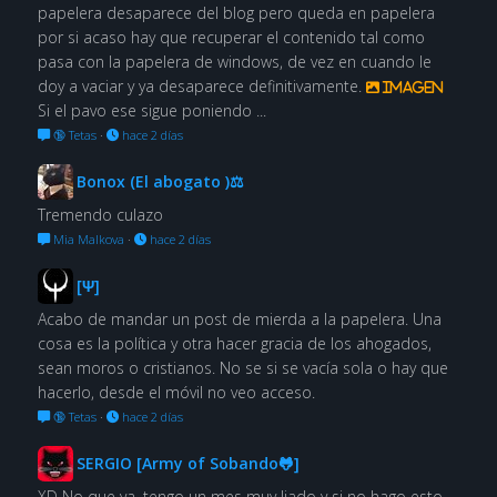
papelera desaparece del blog pero queda en papelera
por si acaso hay que recuperar el contenido tal como
pasa con la papelera de windows, de vez en cuando le
doy a vaciar y ya desaparece definitivamente.
Imagen
Si el pavo ese sigue poniendo ...
🔞 Tetas
·
hace 2 días
Bonox (El abogato )⚖
Tremendo culazo
Mia Malkova
·
hace 2 días
[Ψ]
Acabo de mandar un post de mierda a la papelera. Una
cosa es la política y otra hacer gracia de los ahogados,
sean moros o cristianos. No se si se vacía sola o hay que
hacerlo, desde el móvil no veo acceso.
🔞 Tetas
·
hace 2 días
SERGIO [Army of Sobando🐸]
XD No que va, tengo un mes muy liado y si no hago esto