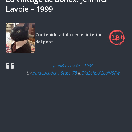
Lavoie – 1999
Contenido adulto en el interior
del post
Jennifer Lavoie – 1999
by
u/Independent_State_78
in
OldSchoolCoolNSFW