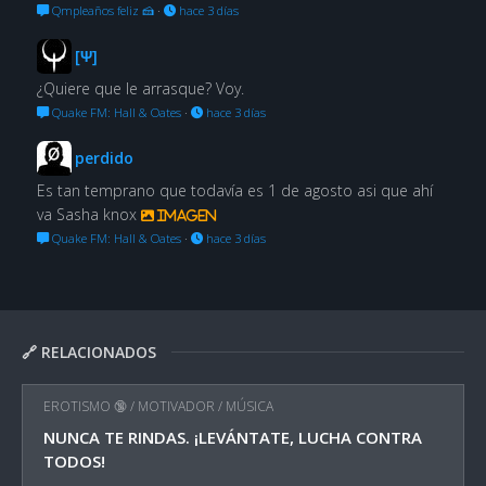
Qmpleaños feliz 🍰
·
hace 3 días
[Ψ]
¿Quiere que le arrasque? Voy.
Quake FM: Hall & Oates
·
hace 3 días
perdido
Es tan temprano que todavía es 1 de agosto asi que ahí
va Sasha knox
Imagen
Quake FM: Hall & Oates
·
hace 3 días
🔗 RELACIONADOS
EROTISMO 🔞
/
MOTIVADOR
/
MÚSICA
NUNCA TE RINDAS. ¡LEVÁNTATE, LUCHA CONTRA
TODOS!