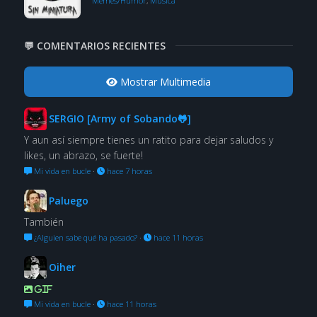
Memes/Humor
,
Música
💬 COMENTARIOS RECIENTES
Mostrar Multimedia
SERGIO [Army of Sobando🐸]
Y aun así siempre tienes un ratito para dejar saludos y
likes, un abrazo, se fuerte!
Mi vida en bucle
·
hace 7 horas
Paluego
También
¿Alguien sabe qué ha pasado?
·
hace 11 horas
Oiher
GIF
Mi vida en bucle
·
hace 11 horas