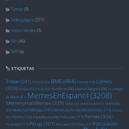
Tumor
(9)
Videojuegos
(257)
Viejos Verdes
(3)
Win
(46)
WTF
(6)
🏷️ ETIQUETAS
BME
(484)
Cómics
7Vidas
(241)
Artículo
(62)
Comida
(73)
(309)
Humor Negro
(108)
Hombres
(90)
La vintage
Drojas
(70)
FALSO
(63)
MemesEnEspanol
(3208)
de Bonox
(81)
MemesymasMemes
(329)
Miérculos
Metal
(63)
MiedOctubre
(60)
Mozas
(141)
Mola
(107)
MUSITETAS
(117)
(83)
MUSICULOS
(93)
música
Perrete
(304)
NSFW
(122)
Películas
(111)
Pantallazos
(94)
(60)
Porculación
Pin up
(307)
Picante
(117)
Plot twist
(75)
Pollas
(63)