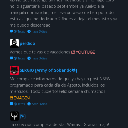
no lo aguantaría, pasado septiembre ya vuelvo a la
tranquila normalidad, me lleva un webo de tiempo todo
esto así que he dedicado 2 findes a dejar el mes listo y ya
me quedo descansao
🔞 Tetas
·
hace 3 días
perdido
Vamos que te vas de vacaciones
youtu.be
🔞 Tetas
·
hace 3 días
SERGIO [Army of Sobando🐸]
Me complace informaros de que ya hay un post NSFW
programado para cada día de Agosto, incluidos los
miérculos. ¡Todo cubierto! Feliz semana chumachos!
Imagen
🔞 Tetas
·
hace 3 días
[Ψ]
La colección completa de Star Warras... Gracias majo!