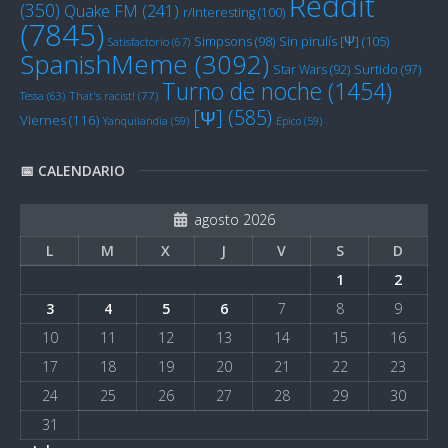
Reddit
(350)
Quake FM
(241)
r/Interesting
(100)
(7845)
Sin pirulís [Ψ]
(105)
Simpsons
(98)
Satisfactorio
(67)
SpanishMeme
(3092)
Star Wars
(92)
Surtido
(97)
Turno de noche
(1454)
Tessa
(63)
That's racist!
(77)
[Ψ]
(585)
Viernes
(116)
Yanquilandia
(59)
Épico
(59)
📅 CALENDARIO
agosto 2026
L
M
X
J
V
S
D
1
2
3
4
5
6
7
8
9
10
11
12
13
14
15
16
17
18
19
20
21
22
23
24
25
26
27
28
29
30
31