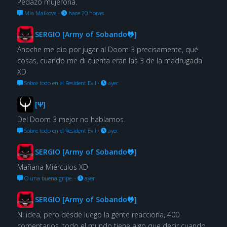
Pedazo mujerona.
Mia Malkova
·
hace 20 horas
SERGIO [Army of Sobando🐸]
Anoche me dio por jugar al Doom 3 precisamente, qué
cosas, cuando me di cuenta eran las 3 de la madrugada
XD
Sobre todo en el Resident Evil
·
ayer
[Ψ]
Del Doom 3 mejor no hablamos.
Sobre todo en el Resident Evil
·
ayer
SERGIO [Army of Sobando🐸]
Mañana Miérculos XD
O una buena gripe.
·
ayer
SERGIO [Army of Sobando🐸]
Ni idea, pero desde luego la gente reacciona, 400
comentarios, todo el mundo tiene algo que decir cuando