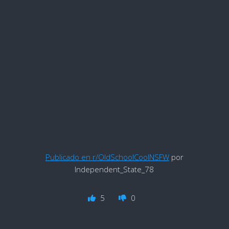
Publicado en r/OldSchoolCoolNSFW
por
Independent_State_78
5
0