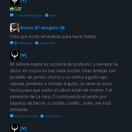
GIF
O una buena gripe.
·
ayer
Bonox (El abogato )⚖
Creo que están amasando para hacer bollos
🔞 ¡Melunes!
·
hace 2 días
[Ψ]
Mi señora madre es cocinera de profesión, y siempre ha
dicho: en cocina no hay nada escrito. Unas lentejas con
picadillo de jamón, chorizo y su sofrito a gusto (ajo,
cebolla, pimiento o tomate al gusto, la carne un poco
hecha para que suelte el sabor) están de muerte. Y el
pimentón de La Vera. O sustituyendo el jamón por
taquitos de bacon, o costilla, codillo... Joder, me está
entrando ...
Arroz con cosas
·
hace 2 días
[Ψ]