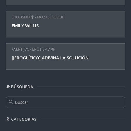
EROTISMO 🔞
/
MOZAS
/
REDDIT
EMILY WILLIS
ACERTIJOS
/
EROTISMO 🔞
[JEROGLÍFICO] ADIVINA LA SOLUCIÓN
🔎 BÚSQUEDA
🔖 CATEGORÍAS