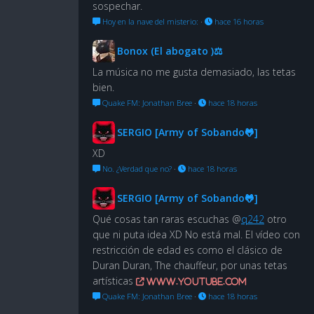
sospechar.
Hoy en la nave del misterio:
·
hace 16 horas
Bonox (El abogato )⚖
La música no me gusta demasiado, las tetas
bien.
Quake FM: Jonathan Bree
·
hace 18 horas
SERGIO [Army of Sobando🐸]
XD
No. ¿Verdad que no?
·
hace 18 horas
SERGIO [Army of Sobando🐸]
Qué cosas tan raras escuchas @
q242
otro
que ni puta idea XD No está mal. El vídeo con
restricción de edad es como el clásico de
Duran Duran, The chauffeur, por unas tetas
artísticas
www.youtube.com
Quake FM: Jonathan Bree
·
hace 18 horas