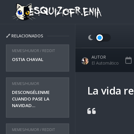
Skip
to
content
🔗 RELACIONADOS
MEMES/HUMOR
/
REDDIT
AUTOR
OSTIA CHAVAL
El Automático
MEMES/HUMOR
La vida r
DESCONGÉLENME
CUANDO PASE LA
NAVIDAD…
MEMES/HUMOR
/
REDDIT