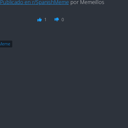
Publicado en r/SpanishMeme
por Memeillos
1
0
hMeme