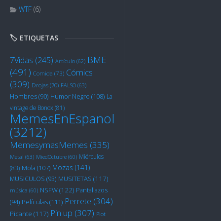
WTF
(6)
🏷️ ETIQUETAS
BME
7Vidas
(245)
Artículo
(62)
(491)
Cómics
Comida
(73)
(309)
Drojas
(70)
FALSO
(63)
Humor Negro
(108)
Hombres
(90)
La
vintage de Bonox
(81)
MemesEnEspanol
(3212)
MemesymasMemes
(335)
Miérculos
Metal
(63)
MiedOctubre
(60)
Mozas
(141)
Mola
(107)
(83)
MUSITETAS
(117)
MUSICULOS
(93)
NSFW
(122)
Pantallazos
música
(60)
Perrete
(304)
Películas
(111)
(94)
Pin up
(307)
Picante
(117)
Plot