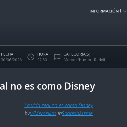
INFORMACIÓN ℹ️
PRIVACIDAD
🔒
NORMAS
DE
FECHA
HORA
CATEGORÍA(S)
USO
30/06/2026
22:30
Memes/Humor
,
Reddit
🚸
eal no es como Disney
La vida real no es como Disney
by
u/Memeillos
in
SpanishMeme