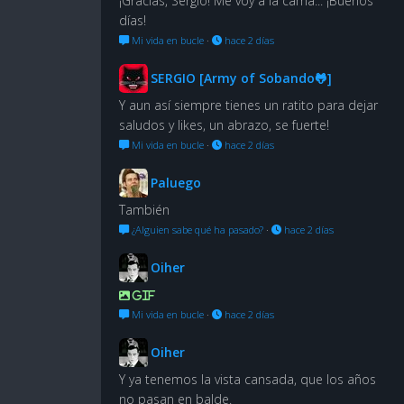
¡Gracias, Sergio! Me voy a la cama... ¡Buenos
días!
Mi vida en bucle
·
hace 2 días
SERGIO [Army of Sobando🐸]
Y aun así siempre tienes un ratito para dejar
saludos y likes, un abrazo, se fuerte!
Mi vida en bucle
·
hace 2 días
Paluego
También
¿Alguien sabe qué ha pasado?
·
hace 2 días
Oiher
GIF
Mi vida en bucle
·
hace 2 días
Oiher
Y ya tenemos la vista cansada, que los años
no pasan en balde.