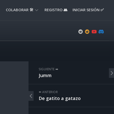
COLABORAR 🛠️
REGISTRO 👥
INICIAR SESIÓN ✅
ENVIAR
APORTE
📝
ENVIAR
REPORTE
🚧
SUGERENCIAS
SIGUIENTE ➡️
💡
Jumm
⬅️ ANTERIOR
De gatito a gatazo