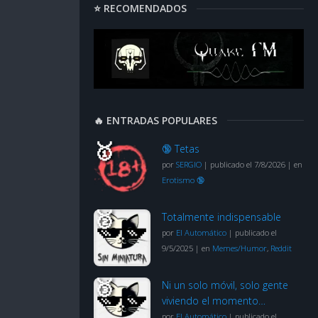
⭐ RECOMENDADOS
🔥 ENTRADAS POPULARES
🔞 Tetas
por
SERGIO
|
publicado el 7/8/2026
|
en
Erotismo 🔞
Totalmente indispensable
por
El Automático
|
publicado el
9/5/2025
|
en
Memes/Humor
,
Reddit
Ni un solo móvil, solo gente
viviendo el momento…
por
El Automático
|
publicado el