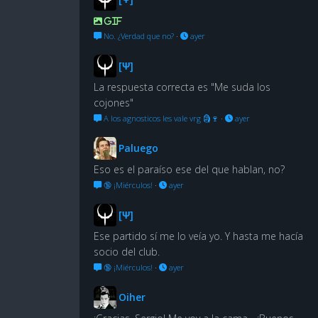
GIF
No. ¿Verdad que no?
·
ayer
[Ψ]
La respuesta correcta es "Me suda los
cojones"
A los agnosticos les vale vrg 🗿🍷
·
ayer
Paluego
Eso es el paraíso ese del que hablan, no?
🔞 ¡Miérculos!
·
ayer
[Ψ]
Ese partido sí me lo veía yo. Y hasta me hacía
socio del club.
🔞 ¡Miérculos!
·
ayer
Oiher