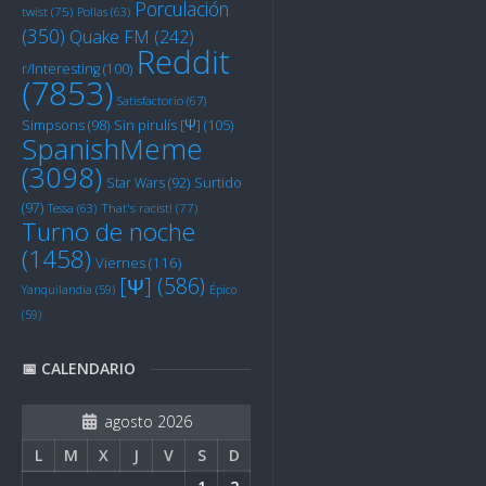
Porculación
twist
(75)
Pollas
(63)
(350)
Quake FM
(242)
Reddit
r/Interesting
(100)
(7853)
Satisfactorio
(67)
Sin pirulís [Ψ]
(105)
Simpsons
(98)
SpanishMeme
(3098)
Star Wars
(92)
Surtido
(97)
Tessa
(63)
That's racist!
(77)
Turno de noche
(1458)
Viernes
(116)
[Ψ]
(586)
Yanquilandia
(59)
Épico
(59)
📅 CALENDARIO
agosto 2026
L
M
X
J
V
S
D