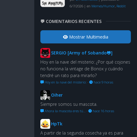
6/7/2026
|
en
Memes/Humor
,
Reddit
💬 COMENTARIOS RECIENTES
Mostrar Multimedia
SERGIO [Army of Sobando🐸]
Hoy en la nave del misterio: ¿Por qué cojones
no funciona la vintage de Bonox y cuándo
tendré un rato para mirarlo?
Hoy en la nave del misterio:
·
hace 9 horas
Oiher
Siempre somos su mascota.
Ahora la mascota eres tú…
·
hace 16 horas
HpTk
A partir de la segunda cosecha ya es para