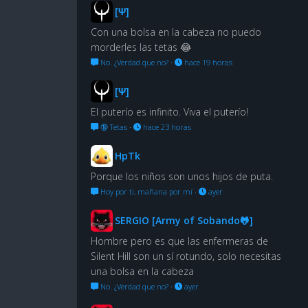
[Ψ]
Con una bolsa en la cabeza no puedo
morderles las tetas 😂
No. ¿Verdad que no?
·
hace 19 horas
[Ψ]
El puterío es infinito. Viva el puterío!
🔞 Tetas
·
hace 23 horas
HpTk
Porque los niños son unos hijos de puta.
Hoy por ti, mañana por mí
·
ayer
SERGIO [Army of Sobando🐸]
Hombre pero es que las enfermeras de
Silent Hill son un sí rotundo, solo necesitas
una bolsa en la cabeza
No. ¿Verdad que no?
·
ayer