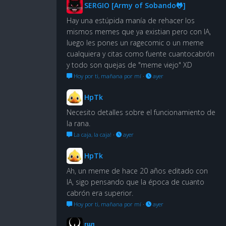
SERGIO [Army of Sobando🐸]
Hay una estúpida manía de rehacer los
mismos memes que ya existian pero con IA,
luego les pones un ragecomic o un meme
cualquiera y citas como fuente cuantocabrón
y todo son quejas de "meme viejo" XD
Hoy por ti, mañana por mí
·
ayer
HpTk
Necesito detalles sobre el funcionamiento de
la rana.
La caja, la caja!
·
ayer
HpTk
Ah, un meme de hace 20 años editado con
IA, sigo pensando que la época de cuanto
cabrón era superior.
Hoy por ti, mañana por mí
·
ayer
[Ψ]