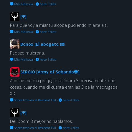
Mia Malkova
·
hace 3 días
[Ψ]
Para qué voy a miar tu alcoba pudiendo miarte a tí.
Mia Malkova
·
hace 3 días
Bonox (El abogato )⚖
Pedazo mujerona.
Mia Malkova
·
hace 3 días
SERGIO [Army of Sobando🐸]
Anoche me dio por jugar al Doom 3 precisamente, qué
cosas, cuando me di cuenta eran las 3 de la madrugada
XD
Sobre todo en el Resident Evil
·
hace 4 días
[Ψ]
Del Doom 3 mejor no hablamos.
Sobre todo en el Resident Evil
·
hace 4 días