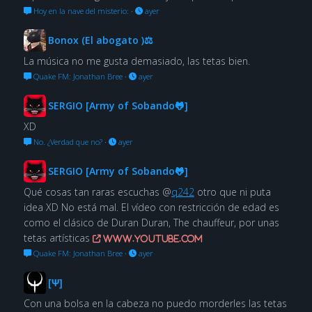
Hoy en la nave del misterio:
·
ayer
Bonox (El abogato )⚖
La música no me gusta demasiado, las tetas bien.
Quake FM: Jonathan Bree
·
ayer
SERGIO [Army of Sobando🐸]
XD
No. ¿Verdad que no?
·
ayer
SERGIO [Army of Sobando🐸]
Qué cosas tan raras escuchas @
q242
otro que ni puta
idea XD No está mal. El vídeo con restricción de edad es
como el clásico de Duran Duran, The chauffeur, por unas
tetas artísticas
www.youtube.com
Quake FM: Jonathan Bree
·
ayer
[Ψ]
Con una bolsa en la cabeza no puedo morderles las tetas