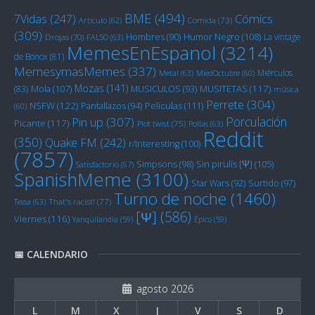
BME
(494)
Cómics
7Vidas
(247)
Artículo
(62)
Comida
(73)
(309)
Humor Negro
(108)
Hombres
(90)
La vintage
Drojas
(70)
FALSO
(63)
MemesEnEspanol
(3214)
de Bonox
(81)
MemesymasMemes
(337)
Miérculos
Metal
(63)
MiedOctubre
(60)
Mozas
(141)
Mola
(107)
MUSITETAS
(117)
(83)
MUSICULOS
(93)
música
Perrete
(304)
NSFW
(122)
Películas
(111)
Pantallazos
(94)
(60)
Porculación
Pin up
(307)
Picante
(117)
Plot twist
(75)
Pollas
(63)
Reddit
(350)
Quake FM
(242)
r/Interesting
(100)
(7857)
Sin pirulís [Ψ]
(105)
Simpsons
(98)
Satisfactorio
(67)
SpanishMeme
(3100)
Star Wars
(92)
Surtido
(97)
Turno de noche
(1460)
Tessa
(63)
That's racist!
(77)
[Ψ]
(586)
Viernes
(116)
Yanquilandia
(59)
Épico
(59)
📅 CALENDARIO
agosto 2026
L
M
X
J
V
S
D