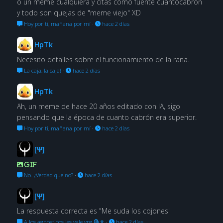
o un meme cualquiera y citas como fuente cuantocabrón
y todo son quejas de "meme viejo" XD
Hoy por ti, mañana por mí
·
hace 2 días
HpTk
Necesito detalles sobre el funcionamiento de la rana.
La caja, la caja!
·
hace 2 días
HpTk
Ah, un meme de hace 20 años editado con IA, sigo
pensando que la época de cuanto cabrón era superior.
Hoy por ti, mañana por mí
·
hace 2 días
[Ψ]
GIF
No. ¿Verdad que no?
·
hace 2 días
[Ψ]
La respuesta correcta es "Me suda los cojones"
A los agnosticos les vale vrg 🗿🍷
·
hace 2 días