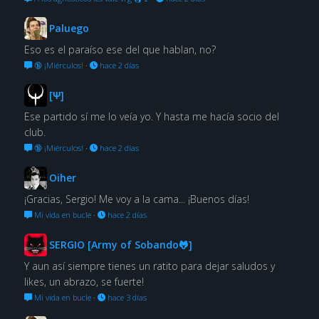
Paluego
Eso es el paraíso ese del que hablan, no?
🔞 ¡Miérculos!
·
hace 2 días
[Ψ]
Ese partido sí me lo veía yo. Y hasta me hacía socio del
club.
🔞 ¡Miérculos!
·
hace 2 días
Oiher
¡Gracias, Sergio! Me voy a la cama... ¡Buenos días!
Mi vida en bucle
·
hace 2 días
SERGIO [Army of Sobando🐸]
Y aun así siempre tienes un ratito para dejar saludos y
likes, un abrazo, se fuerte!
Mi vida en bucle
·
hace 3 días