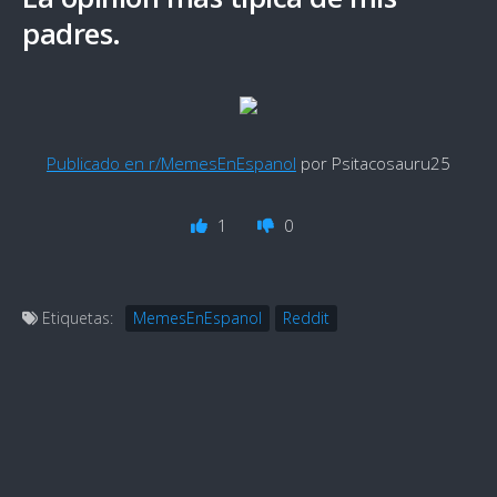
padres.
Publicado en r/MemesEnEspanol
por Psitacosauru25
1
0
Etiquetas:
MemesEnEspanol
Reddit