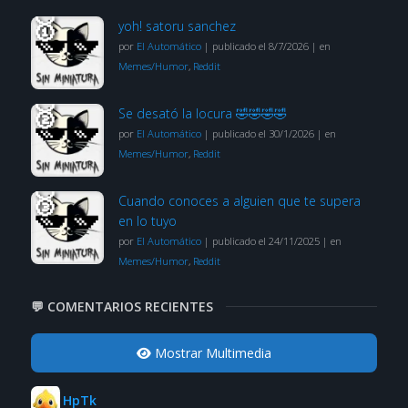
yoh! satoru sanchez
por
El Automático
|
publicado el 8/7/2026
|
en
Memes/Humor
,
Reddit
Se desató la locura 🤣🤣🤣🤣
por
El Automático
|
publicado el 30/1/2026
|
en
Memes/Humor
,
Reddit
Cuando conoces a alguien que te supera
en lo tuyo
por
El Automático
|
publicado el 24/11/2025
|
en
Memes/Humor
,
Reddit
💬 COMENTARIOS RECIENTES
Mostrar Multimedia
HpTk