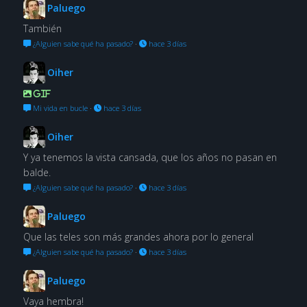
Paluego
También
¿Alguien sabe qué ha pasado?
·
hace 3 días
Oiher
GIF
Mi vida en bucle
·
hace 3 días
Oiher
Y ya tenemos la vista cansada, que los años no pasan en
balde.
¿Alguien sabe qué ha pasado?
·
hace 3 días
Paluego
Que las teles son más grandes ahora por lo general
¿Alguien sabe qué ha pasado?
·
hace 3 días
Paluego
Vaya hembra!