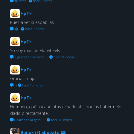
🔞 Tetas
·
hace 7 horas
HpTk
Pues a ver si espabilas.
😂
·
hace 7 horas
HpTk
Yo soy más de Hotwheels.
Juguetes en la cama…
·
hace 16 horas
HpTk
Gracias maja.
.
·
hace 16 horas
HpTk
Humano, qué tocapelotas echarlo ahí, podías habérmelo
dado directamente.
Grabando al gato :3
·
hace 16 horas
Bonox (El abogato )⚖