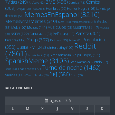
BME
(496)
Cómics
7Vidas
(249)
Artículo
(62)
Comida
(73)
(309)
Humor Negro
(108)
Hombres
(90)
La vintage
Drojas
(70)
FALSO
(63)
MemesEnEspanol
(3216)
de Bonox
(81)
MemesymasMemes
(340)
Miérculos
Metal
(63)
MiedOctubre
(60)
Mozas
(141)
Mola
(107)
MUSITETAS
(117)
(83)
MUSICULOS
(93)
música
Perrete
(304)
NSFW
(122)
Películas
(111)
Pantallazos
(94)
(60)
Porculación
Pin up
(307)
Picante
(117)
Plot twist
(75)
Pollas
(63)
Reddit
(350)
Quake FM
(242)
r/Interesting
(100)
(7861)
Sin pirulís [Ψ]
(105)
Simpsons
(98)
Satisfactorio
(67)
SpanishMeme
(3103)
Star Wars
(92)
Surtido
(97)
Turno de noche
(1462)
Tessa
(63)
That's racist!
(77)
[Ψ]
(586)
Viernes
(116)
Yanquilandia
(59)
Épico
(59)
📅 CALENDARIO
agosto 2026
L
M
X
J
V
S
D