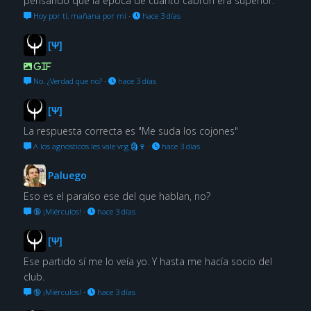
pensando que la época de cuanto cabrón era superior.
Hoy por ti, mañana por mí
·
hace 3 días
[Ψ]
GIF
No. ¿Verdad que no?
·
hace 3 días
[Ψ]
La respuesta correcta es "Me suda los cojones"
A los agnosticos les vale vrg 🗿🍷
·
hace 3 días
Paluego
Eso es el paraíso ese del que hablan, no?
🔞 ¡Miérculos!
·
hace 3 días
[Ψ]
Ese partido sí me lo veía yo. Y hasta me hacía socio del
club.
🔞 ¡Miérculos!
·
hace 3 días