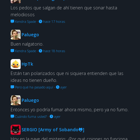
Los pedos que salgan de ahí tienen que sonar hasta
melodiosos
Kendra Spade
·
hace 17 horas
Paluego
Buen nalgatorio.
Kendra Spade
·
hace 18 horas
HpTk
Están tan polarizados que ni siquiera entienden que las
ideas no tienen dueño.
Pero qué ha pasado aquí
·
ayer
Paluego
Entonces yo podría fumar ahora mismo, pero ya no fumo.
Cuándo fuma usted?
·
ayer
SERGIO [Army of Sobando🐸]
Hoy en la nave del misterio: ¿Por qué cojones no funciona