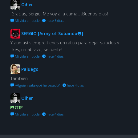
Oiher
¡Gracias, Sergio! Me voy a la cama... ¡Buenos días!
Mi vida en bucle
·
hace 3 días
SERGIO [Army of Sobando🐸]
Y aun así siempre tienes un ratito para dejar saludos y
likes, un abrazo, se fuerte!
Mi vida en bucle
·
hace 4 días
Paluego
También
¿Alguien sabe qué ha pasado?
·
hace 4 días
Oiher
GIF
Mi vida en bucle
·
hace 4 días