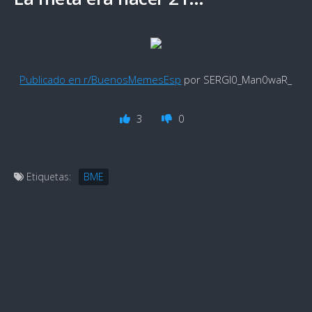
Publicado en r/BuenosMemesEsp
por SERGI0_Man0waR_
3
0
Etiquetas:
BME