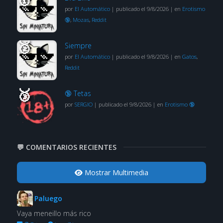
por
El Automático
|
publicado el 9/8/2026
|
en
Erotismo
🔞
,
Mozas
,
Reddit
Siempre
por
El Automático
|
publicado el 9/8/2026
|
en
Gatos
,
Reddit
🔞 Tetas
por
SERGIO
|
publicado el 9/8/2026
|
en
Erotismo 🔞
💬 COMENTARIOS RECIENTES
Mostrar Multimedia
Paluego
Vaya meneillo más rico