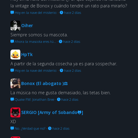
la vintage de Bonox y cuándo tendré un rato para mirarlo?
Hoy en la nave del misterio:
·
hace 2 días
Oiher
Siempre somos su mascota.
Ahora la mascota eres tú…
·
hace 2 días
HpTk
A partir de la segunda cosecha ya es para sospechar.
Hoy en la nave del misterio:
·
hace 2 días
Bonox (El abogato )⚖
La música no me gusta demasiado, las tetas bien.
Quake FM: Jonathan Bree
·
hace 2 días
SERGIO [Army of Sobando🐸]
XD
No. ¿Verdad que no?
·
hace 2 días