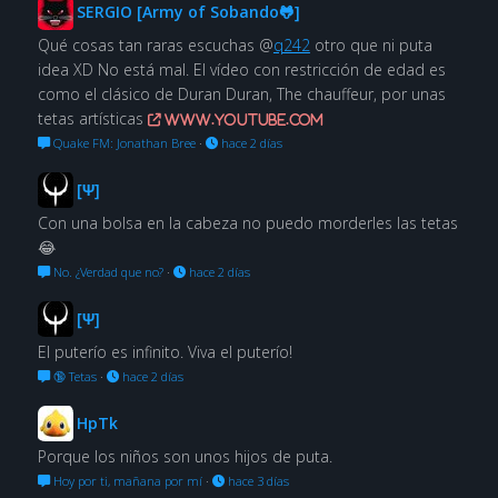
SERGIO [Army of Sobando🐸]
Qué cosas tan raras escuchas @
q242
otro que ni puta
idea XD No está mal. El vídeo con restricción de edad es
como el clásico de Duran Duran, The chauffeur, por unas
tetas artísticas
www.youtube.com
Quake FM: Jonathan Bree
·
hace 2 días
[Ψ]
Con una bolsa en la cabeza no puedo morderles las tetas
😂
No. ¿Verdad que no?
·
hace 2 días
[Ψ]
El puterío es infinito. Viva el puterío!
🔞 Tetas
·
hace 2 días
HpTk
Porque los niños son unos hijos de puta.
Hoy por ti, mañana por mí
·
hace 3 días