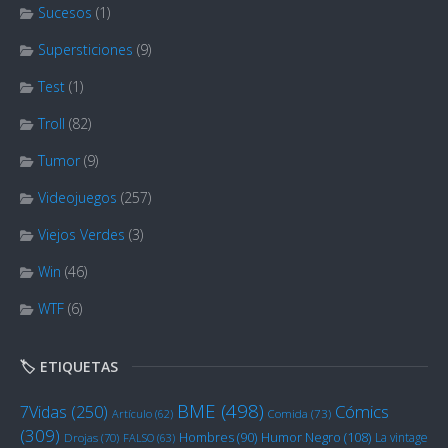
Sucesos
(1)
Supersticiones
(9)
Test
(1)
Troll
(82)
Tumor
(9)
Videojuegos
(257)
Viejos Verdes
(3)
Win
(46)
WTF
(6)
🏷️ ETIQUETAS
BME
(498)
Cómics
7Vidas
(250)
Artículo
(62)
Comida
(73)
(309)
Humor Negro
(108)
Hombres
(90)
La vintage
Drojas
(70)
FALSO
(63)