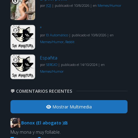
por
[Q]
|
publicado el 10/8/2026
|
en
Memes/Humor
ª
por
El Automático
|
publicado el 10/8/2026
|
en
Memes/Humor
,
Reddit
Españita
por
SERGIO
|
publicado el 14/10/2024
|
en
Memes/Humor
💬 COMENTARIOS RECIENTES
Mostrar Multimedia
Bonox (El abogato )⚖
Muy mona y muy follable.