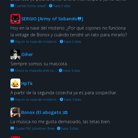
Cuándo fuma usted?
·
hace 2 días
SERGIO [Army of Sobando🐸]
Hoy en la nave del misterio: ¿Por qué cojones no funciona
la vintage de Bonox y cuándo tendré un rato para mirarlo?
Hoy en la nave del misterio:
·
hace 2 días
Oiher
Siempre somos su mascota.
Ahora la mascota eres tú…
·
hace 3 días
HpTk
A partir de la segunda cosecha ya es para sospechar.
Hoy en la nave del misterio:
·
hace 3 días
Bonox (El abogato )⚖
La música no me gusta demasiado, las tetas bien.
Quake FM: Jonathan Bree
·
hace 3 días