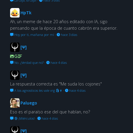
La caja, la caja!
·
hace 3 días
HpTk
Ah, un meme de hace 20 años editado con IA, sigo
pensando que la época de cuanto cabrón era superior.
Hoy por ti, mañana por mí
·
hace 3 días
[Ψ]
GIF
No. ¿Verdad que no?
·
hace 4 días
[Ψ]
La respuesta correcta es "Me suda los cojones"
A los agnosticos les vale vrg 🗿🍷
·
hace 4 días
Paluego
Eso es el paraíso ese del que hablan, no?
🔞 ¡Miérculos!
·
hace 4 días
[Ψ]