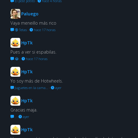
El post potito
·
hace 4 horas
Paluego
Vaya meneillo más rico
🔞 Tetas
·
hace 17 horas
HpTk
Pues a ver si espabilas.
😂
·
hace 17 horas
HpTk
Yo soy más de Hotwheels.
Juguetes en la cama…
·
ayer
HpTk
Gracias maja.
.
·
ayer
HpTk