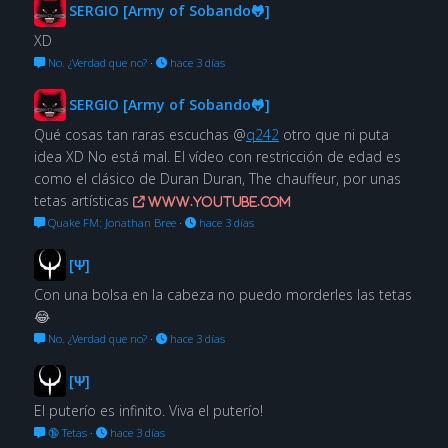
SERGIO [Army of Sobando🐸]
XD
No. ¿Verdad que no?
·
hace 3 días
SERGIO [Army of Sobando🐸]
Qué cosas tan raras escuchas @
q242
otro que ni puta
idea XD No está mal. El vídeo con restricción de edad es
como el clásico de Duran Duran, The chauffeur, por unas
tetas artísticas
www.youtube.com
Quake FM: Jonathan Bree
·
hace 3 días
[Ψ]
Con una bolsa en la cabeza no puedo morderles las tetas
😂
No. ¿Verdad que no?
·
hace 3 días
[Ψ]
El puterío es infinito. Viva el puterío!
🔞 Tetas
·
hace 3 días