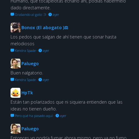
Humano, qué tocapelotas echarlo ahí, podías habérmelo
dado directamente.
Grabando al gato :3
·
ayer
Bonox (El abogato )⚖
Los pedos que salgan de ahí tienen que sonar hasta
melodiosos
Kendra Spade
·
ayer
Paluego
Buen nalgatorio.
Kendra Spade
·
ayer
HpTk
Están tan polarizados que ni siquiera entienden que las
ideas no tienen dueño.
Pero qué ha pasado aquí
·
ayer
Paluego
Entonces yo podría fumar ahora mismo, pero ya no fumo.