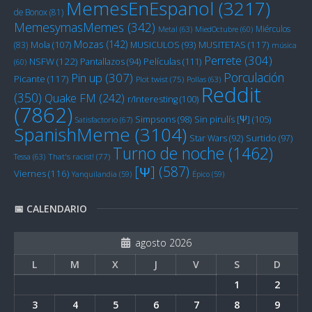
MemesEnEspanol
(3217)
de Bonox
(81)
MemesymasMemes
(342)
Miérculos
Metal
(63)
MiedOctubre
(60)
Mozas
(142)
Mola
(107)
MUSITETAS
(117)
(83)
MUSICULOS
(93)
música
Perrete
(304)
NSFW
(122)
Películas
(111)
Pantallazos
(94)
(60)
Porculación
Pin up
(307)
Picante
(117)
Plot twist
(75)
Pollas
(63)
Reddit
(350)
Quake FM
(242)
r/Interesting
(100)
(7862)
Sin pirulís [Ψ]
(105)
Simpsons
(98)
Satisfactorio
(67)
SpanishMeme
(3104)
Star Wars
(92)
Surtido
(97)
Turno de noche
(1462)
Tessa
(63)
That's racist!
(77)
[Ψ]
(587)
Viernes
(116)
Yanquilandia
(59)
Épico
(59)
📅 CALENDARIO
agosto 2026
L
M
X
J
V
S
D
1
2
3
4
5
6
7
8
9