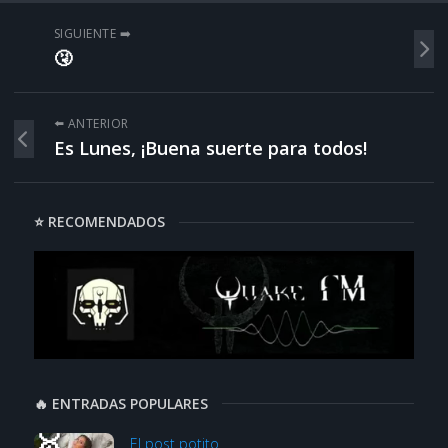
SIGUIENTE ➡️
🤧
⬅️ ANTERIOR
Es Lunes, ¡Buena suerte para todos!
⭐ RECOMENDADOS
🔥 ENTRADAS POPULARES
El post potito